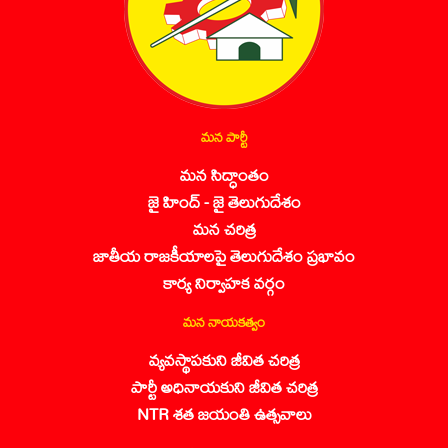
మన పార్టీ
మన సిద్ధాంతం
జై హింద్ - జై తెలుగుదేశం
మన చరిత్ర
జాతీయ రాజకీయాలపై తెలుగుదేశం ప్రభావం
కార్య నిర్వాహక వర్గం
మన నాయకత్వం
వ్యవస్థాపకుని జీవిత చరిత్ర
పార్టీ అధినాయకుని జీవిత చరిత్ర
NTR శత జయంతి ఉత్సవాలు