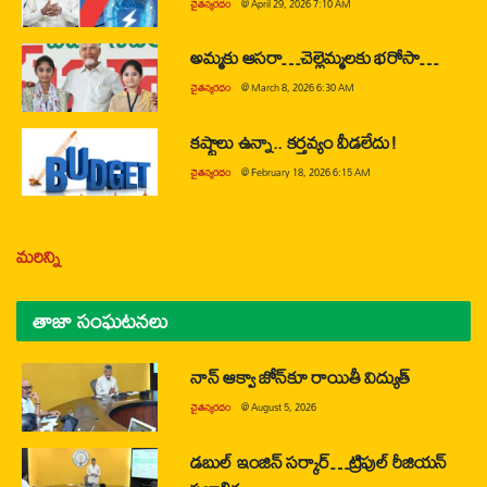
చైతన్యరధం
@
April 29, 2026 7:10 AM
అమ్మకు ఆసరా…చెల్లెమ్మలకు భరోసా…
చైతన్యరధం
@
March 8, 2026 6:30 AM
కష్టాలు ఉన్నా.. కర్తవ్యం వీడలేదు!
చైతన్యరధం
@
February 18, 2026 6:15 AM
మరిన్ని
తాజా సంఘటనలు
నాన్ ఆక్వా జోన్‌కూ రాయితీ విద్యుత్
చైతన్యరధం
@
August 5, 2026
డబుల్ ఇంజిన్ సర్కార్…ట్రిపుల్ రీజియన్