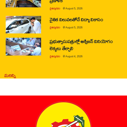
ప్రణాళిక
చైతన్యరధం
@
August 5, 2026
నైతిక విలువలతోనే విద్యా వికాసం
చైతన్యరధం
@
August 5, 2026
ప్రభుత్వాసుపత్రుల్లో ఆక్సిజన్ వినియోగం
లెక్కలు తేల్చాలి
చైతన్యరధం
@
August 4, 2026
మరిన్ని