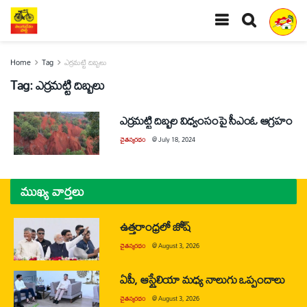
Home
Tag
ఎర్రమట్టి దిబ్బలు
Tag:
ఎర్రమట్టి దిబ్బలు
ఎర్రమట్టి దిబ్బల విధ్వంసంపై సీఎంఓ ఆగ్రహం
చైతన్యరధం
@
July 18, 2024
ముఖ్య వార్తలు
ఉత్తరాంధ్రలో జోష్
చైతన్యరధం
@
August 3, 2026
ఏపీ, ఆస్ట్రేలియా మధ్య నాలుగు ఒప్పందాలు
చైతన్యరధం
@
August 3, 2026