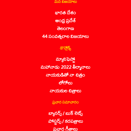
మన విజయాలు
భారత దేశం
ఆంధ్ర ప్రదేశ్
తెలంగాణ
44 సంవత్సరాల విజయాలు
డౌన్లోడ్స్
మ్యానిఫెస్టో
మహానాడు 2022 తీర్మానాలు
నాయకుడితో నా చిత్రం
లోగోలు
నాయకుల చిత్రాలు
ప్రచార సమాచారం
బ్యానర్స్ / బుక్ లెట్స్
పోస్టర్స్ / కరపత్రాలు
ప్రచార గీతాలు