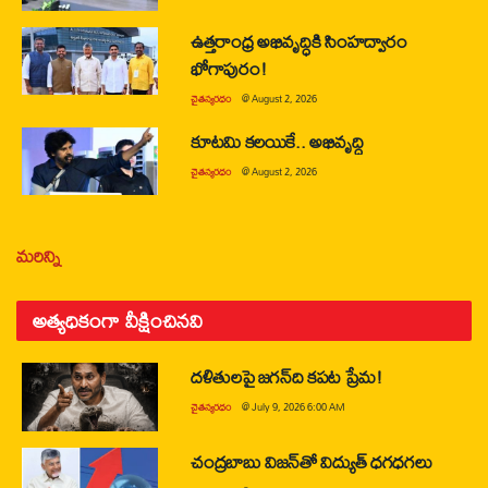
ఉత్తరాంధ్ర అభివృద్ధికి సింహద్వారం
భోగాపురం!
చైతన్యరధం
@
August 2, 2026
కూటమి కలయికే.. అభివృద్ధి
చైతన్యరధం
@
August 2, 2026
మరిన్ని
అత్యధికంగా వీక్షించినవి
దళితులపై జగన్‌ది కపట ప్రేమ!
చైతన్యరధం
@
July 9, 2026 6:00 AM
చంద్రబాబు విజన్‌తో విద్యుత్ ధగధగలు