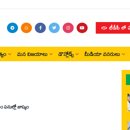
టీడీపీ లో 
్వం
మన విజయాలు
డౌన్లోడ్స్
మీడియా వనరులు
రం పనుల్లో జాప్యం