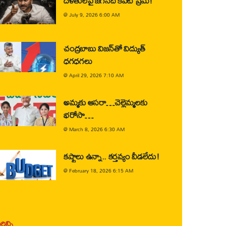
దళితులపై జగన్‌ది కపట ప్రేమ!
@
July 9, 2026 6:00 AM
చంద్రబాబు విజన్‌తో విద్యుత్
ధగధగలు
@
April 29, 2026 7:10 AM
అమ్మకు ఆసరా…చెల్లెమ్మలకు
భరోసా…
@
March 8, 2026 6:30 AM
కష్టాలు ఉన్నా.. కర్తవ్యం వీడలేదు!
@
February 18, 2026 6:15 AM
ిన్ని