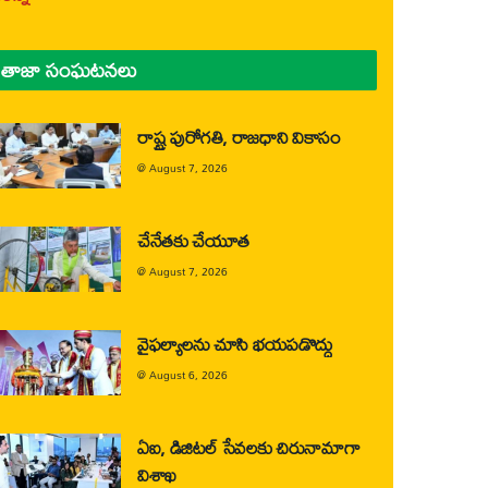
తాజా సంఘటనలు
రాష్ట్ర పురోగతి, రాజధాని వికాసం
@
August 7, 2026
చేనేతకు చేయూత
@
August 7, 2026
వైఫల్యాలను చూసి భయపడొద్దు
@
August 6, 2026
ఏఐ, డిజిటల్ సేవలకు చిరునామాగా
విశాఖ