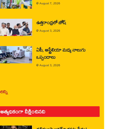
@
August 7, 2026
ఉత్తరాంధ్రలో జోష్
@
August 3, 2026
ఏపీ, ఆస్ట్రేలియా మధ్య నాలుగు
ఒప్పందాలు
@
August 3, 2026
ిన్ని
అత్యధికంగా వీక్షించినవి