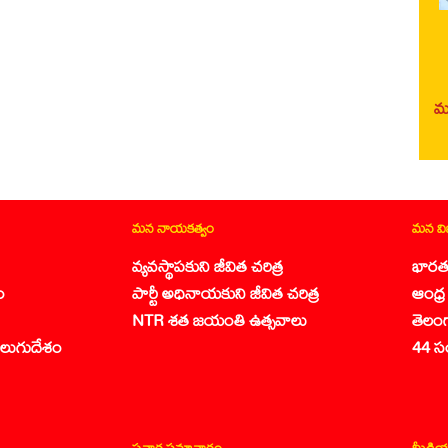
మర
మన నాయకత్వం
మన వ
వ్యవస్థాపకుని జీవిత చరిత్ర
భారత
ం
పార్టీ అధినాయకుని జీవిత చరిత్ర
ఆంధ్ర 
NTR శత జయంతి ఉత్సవాలు
తెలం
లుగుదేశం
44 స
ప్రచార సమాచారం
మీడియ