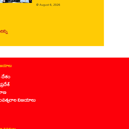
@
August 6, 2026
ిన్ని
ిజయాలు
 దేశం
ప్రదేశ్
గాణ
ంవత్సరాల విజయాలు
ా వనరులు