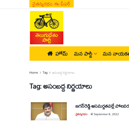
చైతన్యరధం ఈ-పేపర్
హోమ్
మన పార్టీ
మన నాయకత
Home
Tag
అసంబద్ద నిర్ణయాలు
Tag:
అసంబద్ద నిర్ణయాలు
జగన్‌రెడ్డి అసమర్థతవల్లే పోలవ
చైతన్యరధం
@
September 8, 2022