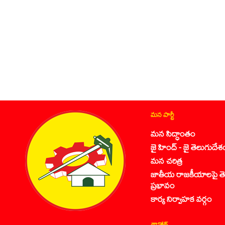
మన పార్టీ
మన సిద్ధాంతం
జై హింద్ - జై తెలుగుదేశ
మన చరిత్ర
జాతీయ రాజకీయాలపై తె
ప్రభావం
కార్య నిర్వాహక వర్గం
డౌన్లోడ్స్