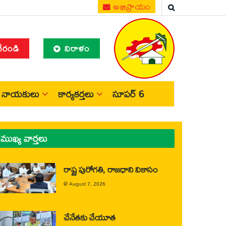
అభిప్రాయం
చేరండి
విరాళం
నాయకులు
కార్యకర్తలు
సూపర్ 6
ముఖ్య వార్తలు
రాష్ట్ర పురోగతి, రాజధాని వికాసం
@
August 7, 2026
చేనేతకు చేయూత