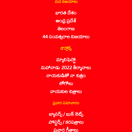
మన విజయాలు
భారత దేశం
ఆంధ్ర ప్రదేశ్
తెలంగాణ
44 సంవత్సరాల విజయాలు
డౌన్లోడ్స్
మ్యానిఫెస్టో
మహానాడు 2022 తీర్మానాలు
నాయకుడితో నా చిత్రం
లోగోలు
నాయకుల చిత్రాలు
ప్రచార సమాచారం
బ్యానర్స్ / బుక్ లెట్స్
పోస్టర్స్ / కరపత్రాలు
ప్రచార గీతాలు