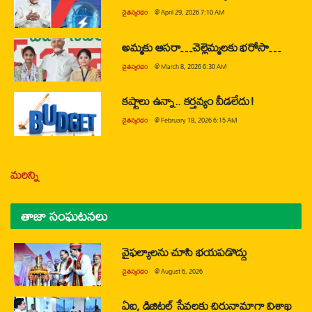
చైతన్యరధం
@
April 29, 2026 7:10 AM
అమ్మకు ఆసరా…చెల్లెమ్మలకు భరోసా…
చైతన్యరధం
@
March 8, 2026 6:30 AM
కష్టాలు ఉన్నా.. కర్తవ్యం వీడలేదు!
చైతన్యరధం
@
February 18, 2026 6:15 AM
మరిన్ని
తాజా సంఘటనలు
వైఫల్యాలను చూసి భయపడొద్దు
చైతన్యరధం
@
August 6, 2026
ఏఐ, డిజిటల్ సేవలకు చిరునామాగా విశాఖ