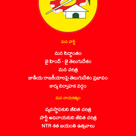
మన పార్టీ
మన సిద్ధాంతం
జై హింద్ - జై తెలుగుదేశం
మన చరిత్ర
జాతీయ రాజకీయాలపై తెలుగుదేశం ప్రభావం
కార్య నిర్వాహక వర్గం
మన నాయకత్వం
వ్యవస్థాపకుని జీవిత చరిత్ర
పార్టీ అధినాయకుని జీవిత చరిత్ర
NTR శత జయంతి ఉత్సవాలు