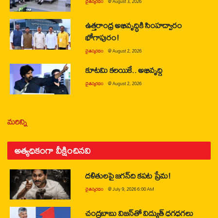
చైతన్యరధం
@
August 3, 2026
ఉత్తరాంధ్ర అభివృద్ధికి సింహద్వారం
భోగాపురం!
చైతన్యరధం
@
August 2, 2026
కూటమి కలయికే.. అభివృద్ధి
చైతన్యరధం
@
August 2, 2026
మరిన్ని
అత్యధికంగా వీక్షించినవి
దళితులపై జగన్‌ది కపట ప్రేమ!
చైతన్యరధం
@
July 9, 2026 6:00 AM
చంద్రబాబు విజన్‌తో విద్యుత్ ధగధగలు