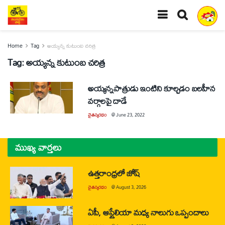
Home
Tag
అయ్యన్న కుటుంబ చరిత్ర
Tag:
అయ్యన్న కుటుంబ చరిత్ర
అయ్యన్నపాత్రుడు ఇంటిని కూల్చడం బలహీన
వర్గాలపై దాడే
చైతన్యరధం
@
June 23, 2022
ముఖ్య వార్తలు
ఉత్తరాంధ్రలో జోష్
చైతన్యరధం
@
August 3, 2026
ఏపీ, ఆస్ట్రేలియా మధ్య నాలుగు ఒప్పందాలు