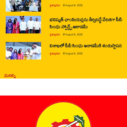
చైతన్యరధం
@
August 6, 2026
భవిష్యత్ ఛాంపియన్లను తీర్చిదిద్దే వేదికగా పీవీ
సింధు స్పోర్ట్స్ అకాడమీ
చైతన్యరధం
@
August 6, 2026
విశాఖలో పీవీ సింధు అకాడమీకి శంకుస్థాపన
చైతన్యరధం
@
August 6, 2026
మరిన్ని