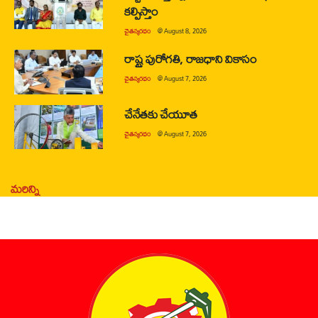
కల్పిస్తాం
చైతన్యరధం
@
August 8, 2026
రాష్ట్ర పురోగతి, రాజధాని వికాసం
చైతన్యరధం
@
August 7, 2026
చేనేతకు చేయూత
చైతన్యరధం
@
August 7, 2026
మరిన్ని