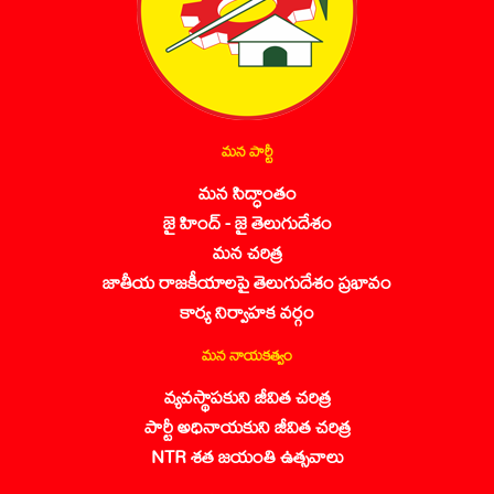
మన పార్టీ
మన సిద్ధాంతం
జై హింద్ - జై తెలుగుదేశం
మన చరిత్ర
జాతీయ రాజకీయాలపై తెలుగుదేశం ప్రభావం
కార్య నిర్వాహక వర్గం
మన నాయకత్వం
వ్యవస్థాపకుని జీవిత చరిత్ర
పార్టీ అధినాయకుని జీవిత చరిత్ర
NTR శత జయంతి ఉత్సవాలు