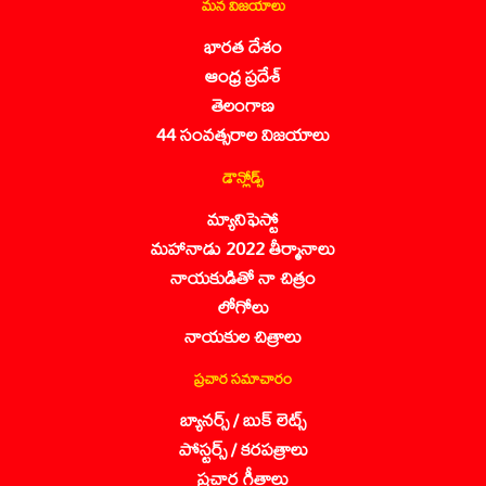
మన విజయాలు
భారత దేశం
ఆంధ్ర ప్రదేశ్
తెలంగాణ
44 సంవత్సరాల విజయాలు
డౌన్లోడ్స్
మ్యానిఫెస్టో
మహానాడు 2022 తీర్మానాలు
నాయకుడితో నా చిత్రం
లోగోలు
నాయకుల చిత్రాలు
ప్రచార సమాచారం
బ్యానర్స్ / బుక్ లెట్స్
పోస్టర్స్ / కరపత్రాలు
ప్రచార గీతాలు