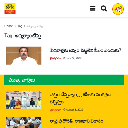
Home
Tag
అన్నక్యాంటిన్లు
Tag:
అన్నక్యాంటిన్లు
పేదవాళ్లకు అన్నం పెట్టలేని సీఎం ఎందుకు?
చైతన్యరధం
@
July 29, 2022
ముఖ్య వార్తలు
చట్టం చేస్తున్నాం…బీసీలకు సంరక్షణ
కల్పిస్తాం
చైతన్యరధం
@
August 8, 2026
రాష్ట్ర పురోగతి, రాజధాని వికాసం