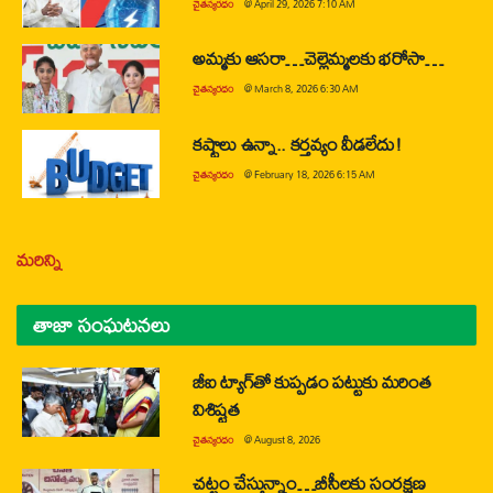
చైతన్యరధం
@
April 29, 2026 7:10 AM
అమ్మకు ఆసరా…చెల్లెమ్మలకు భరోసా…
చైతన్యరధం
@
March 8, 2026 6:30 AM
కష్టాలు ఉన్నా.. కర్తవ్యం వీడలేదు!
చైతన్యరధం
@
February 18, 2026 6:15 AM
మరిన్ని
తాజా సంఘటనలు
జీఐ ట్యాగ్‌తో కుప్పడం పట్టుకు మరింత
విశిష్టత
చైతన్యరధం
@
August 8, 2026
చట్టం చేస్తున్నాం…బీసీలకు సంరక్షణ