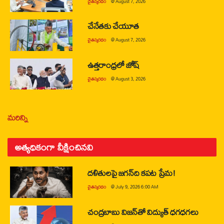
చైతన్యరధం
@
August 7, 2026
చేనేతకు చేయూత
చైతన్యరధం
@
August 7, 2026
ఉత్తరాంధ్రలో జోష్
చైతన్యరధం
@
August 3, 2026
మరిన్ని
అత్యధికంగా వీక్షించినవి
దళితులపై జగన్‌ది కపట ప్రేమ!
చైతన్యరధం
@
July 9, 2026 6:00 AM
చంద్రబాబు విజన్‌తో విద్యుత్ ధగధగలు