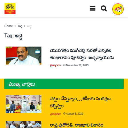
Home
Tag
అద్దె
Tag:
అద్దె
యువగళం ముగింపు సభలో ఎన్నికల
శంఖారావం పూరిస్తాం :అచ్చెన్నాయుడు
చైతన్యరధం
@
December 12, 2023
ముఖ్య వార్తలు
చట్టం చేస్తున్నాం…బీసీలకు సంరక్షణ
కల్పిస్తాం
చైతన్యరధం
@
August 8, 2026
రాష్ట్ర పురోగతి, రాజధాని వికాసం