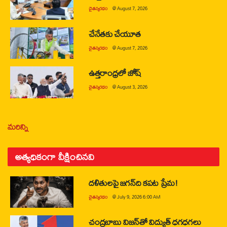
చైతన్యరధం
@
August 7, 2026
చేనేతకు చేయూత
చైతన్యరధం
@
August 7, 2026
ఉత్తరాంధ్రలో జోష్
చైతన్యరధం
@
August 3, 2026
మరిన్ని
అత్యధికంగా వీక్షించినవి
దళితులపై జగన్‌ది కపట ప్రేమ!
చైతన్యరధం
@
July 9, 2026 6:00 AM
చంద్రబాబు విజన్‌తో విద్యుత్ ధగధగలు