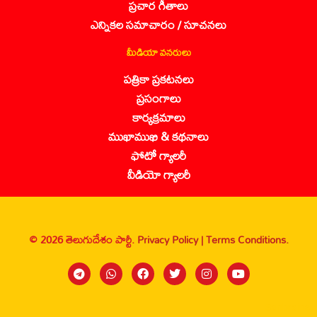
ప్రచార గీతాలు
ఎన్నికల సమాచారం / సూచనలు
మీడియా వనరులు
పత్రికా ప్రకటనలు
ప్రసంగాలు
కార్యక్రమాలు
ముఖాముఖి & కథనాలు
ఫోటో గ్యాలరీ
వీడియో గ్యాలరీ
© 2026 తెలుగుదేశం పార్టీ.
Privacy Policy |
Terms Conditions.
Sanbrains