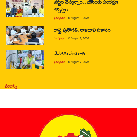
చట్టం చేస్తున్నాం…బీసీలకు సంరక్షణ
కల్పిస్తాం
చైతన్యరధం
@
August 8, 2026
రాష్ట్ర పురోగతి, రాజధాని వికాసం
చైతన్యరధం
@
August 7, 2026
చేనేతకు చేయూత
చైతన్యరధం
@
August 7, 2026
మరిన్ని