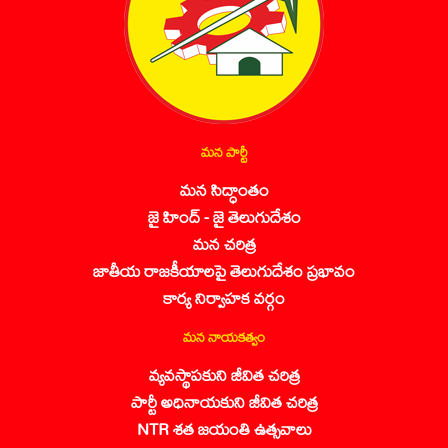
మన పార్టీ
మన సిద్ధాంతం
జై హింద్ - జై తెలుగుదేశం
మన చరిత్ర
జాతీయ రాజకీయాలపై తెలుగుదేశం ప్రభావం
కార్య నిర్వాహక వర్గం
మన నాయకత్వం
వ్యవస్థాపకుని జీవిత చరిత్ర
పార్టీ అధినాయకుని జీవిత చరిత్ర
NTR శత జయంతి ఉత్సవాలు