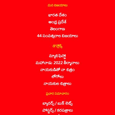
మన విజయాలు
భారత దేశం
ఆంధ్ర ప్రదేశ్
తెలంగాణ
44 సంవత్సరాల విజయాలు
డౌన్లోడ్స్
మ్యానిఫెస్టో
మహానాడు 2022 తీర్మానాలు
నాయకుడితో నా చిత్రం
లోగోలు
నాయకుల చిత్రాలు
ప్రచార సమాచారం
బ్యానర్స్ / బుక్ లెట్స్
పోస్టర్స్ / కరపత్రాలు