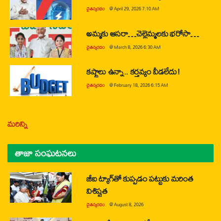
చైతన్యరధం
@
April 29, 2026 7:10 AM
అమ్మకు ఆసరా…చెల్లెమ్మలకు భరోసా…
చైతన్యరధం
@
March 8, 2026 6:30 AM
కష్టాలు ఉన్నా.. కర్తవ్యం వీడలేదు!
చైతన్యరధం
@
February 18, 2026 6:15 AM
మరిన్ని
తాజా సంఘటనలు
జీఐ ట్యాగ్‌తో కుప్పడం పట్టుకు మరింత
విశిష్టత
చైతన్యరధం
@
August 8, 2026