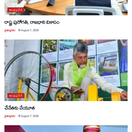
ఆంధ్రప్రదేశ్
రాష్ట్ర పురోగతి, రాజధాని వికాసం
చైతన్యరధం
@
August 7, 2026
ఆంధ్రప్రదేశ్
చేనేతకు చేయూత
చైతన్యరధం
@
August 7, 2026