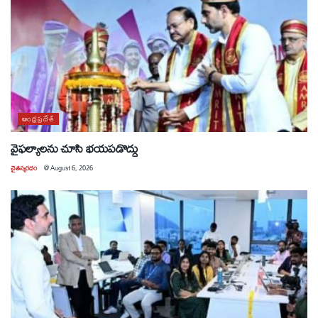
ఆంధ్రప్రదేశ్
వైఫల్యాలను చూసి భయపడొద్దు
చైతన్యరధం
@
August 6, 2026