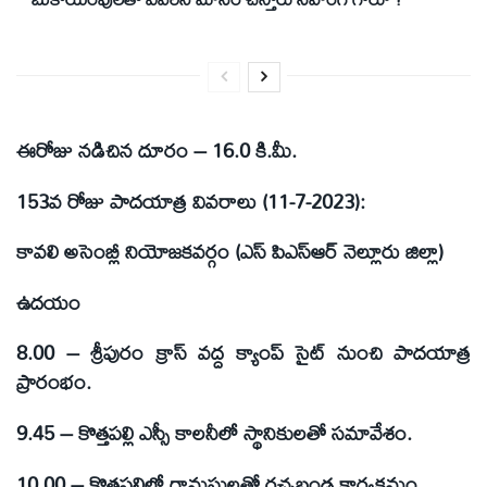
ఈరోజు నడిచిన దూరం – 16.0 కి.మీ.
153వ రోజు పాదయాత్ర వివరాలు (11-7-2023):
కావలి అసెంబ్లీ నియోజకవర్గం (ఎస్ పిఎస్ఆర్ నెల్లూరు జిల్లా)
ఉదయం
8.00 – శ్రీపురం క్రాస్ వద్ద క్యాంప్ సైట్ నుంచి పాదయాత్ర
ప్రారంభం.
9.45 – కొత్తపల్లి ఎస్సీ కాలనీలో స్థానికులతో సమావేశం.
10.00 – కొత్తపల్లిలో గ్రామస్తులతో రచ్చబండ కార్యక్రమం