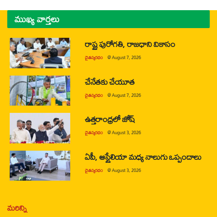
ముఖ్య వార్తలు
రాష్ట్ర పురోగతి, రాజధాని వికాసం
చైతన్యరధం
@
August 7, 2026
చేనేతకు చేయూత
చైతన్యరధం
@
August 7, 2026
ఉత్తరాంధ్రలో జోష్
చైతన్యరధం
@
August 3, 2026
ఏపీ, ఆస్ట్రేలియా మధ్య నాలుగు ఒప్పందాలు
చైతన్యరధం
@
August 3, 2026
మరిన్ని