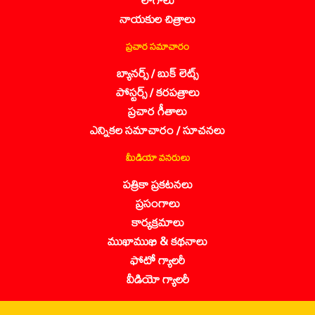
నాయకుల చిత్రాలు
ప్రచార సమాచారం
బ్యానర్స్ / బుక్ లెట్స్
పోస్టర్స్ / కరపత్రాలు
ప్రచార గీతాలు
ఎన్నికల సమాచారం / సూచనలు
మీడియా వనరులు
పత్రికా ప్రకటనలు
ప్రసంగాలు
కార్యక్రమాలు
ముఖాముఖి & కథనాలు
ఫోటో గ్యాలరీ
వీడియో గ్యాలరీ