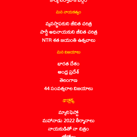
మన నాయకత్వం
వ్యవస్థాపకుని జీవిత చరిత్ర
పార్టీ అధినాయకుని జీవిత చరిత్ర
NTR శత జయంతి ఉత్సవాలు
మన విజయాలు
భారత దేశం
ఆంధ్ర ప్రదేశ్
తెలంగాణ
44 సంవత్సరాల విజయాలు
డౌన్లోడ్స్
మ్యానిఫెస్టో
మహానాడు 2022 తీర్మానాలు
నాయకుడితో నా చిత్రం
లోగోలు