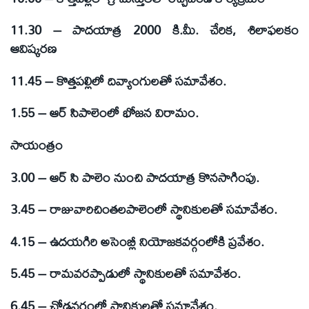
11.30 – పాదయాత్ర 2000 కి.మీ. చేరిక, శిలాఫలకం
ఆవిష్కరణ
11.45 – కొత్తపల్లిలో దివ్యాంగులతో సమావేశం.
1.55 – ఆర్ సిపాలెంలో భోజన విరామం.
సాయంత్రం
3.00 – ఆర్ సి పాలెం నుంచి పాదయాత్ర కొనసాగింపు.
3.45 – రాజువారిచింతలపాలెంలో స్థానికులతో సమావేశం.
4.15 – ఉదయగిరి అసెంబ్లీ నియోజకవర్గంలోకి ప్రవేశం.
5.45 – రామవరప్పాడులో స్థానికులతో సమావేశం.
6.45 – చోడవరంలో స్థానికులతో సమావేశం.