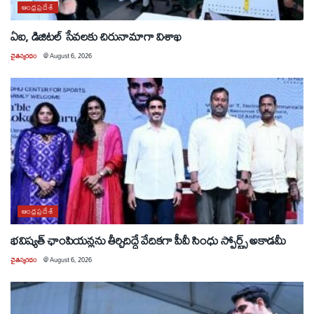
ఆంధ్రప్రదేశ్
ఏఐ, డిజిటల్ సేవలకు చిరునామాగా విశాఖ
చైతన్యరధం
@
August 6, 2026
ఆంధ్రప్రదేశ్
భవిష్యత్ ఛాంపియన్లను తీర్చిదిద్దే వేదికగా పీవీ సింధు స్పోర్ట్స్ అకాడమీ
చైతన్యరధం
@
August 6, 2026