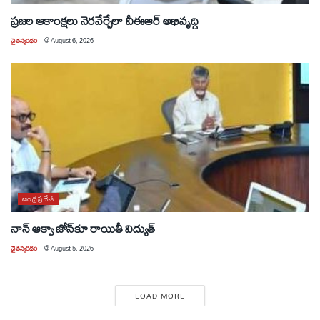
ప్రజల ఆకాంక్షలు నెరవేర్చేలా వీఈఆర్ అభివృద్ధి
చైతన్యరధం
@
August 6, 2026
ఆంధ్రప్రదేశ్
నాన్ ఆక్వా జోన్‌కూ రాయితీ విద్యుత్
చైతన్యరధం
@
August 5, 2026
LOAD MORE