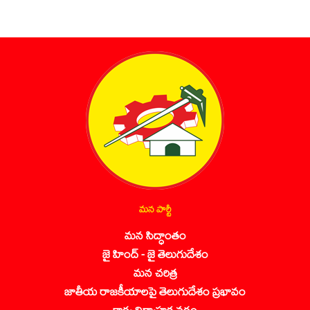
మన పార్టీ
మన సిద్ధాంతం
జై హింద్ - జై తెలుగుదేశం
మన చరిత్ర
జాతీయ రాజకీయాలపై తెలుగుదేశం ప్రభావం
కార్య నిర్వాహక వర్గం