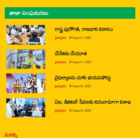
తాజా సంఘటనలు
రాష్ట్ర పురోగతి, రాజధాని వికాసం
చైతన్యరధం
@
August 7, 2026
చేనేతకు చేయూత
చైతన్యరధం
@
August 7, 2026
వైఫల్యాలను చూసి భయపడొద్దు
చైతన్యరధం
@
August 6, 2026
ఏఐ, డిజిటల్ సేవలకు చిరునామాగా విశాఖ
చైతన్యరధం
@
August 6, 2026
మరిన్ని