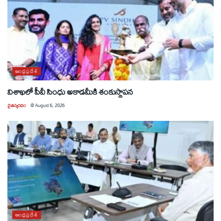
ఆంధ్రప్రదేశ్
విశాఖలో పీవీ సింధు అకాడమీకి శంకుస్థాపన
చైతన్యరధం
@
August 6, 2026
ఆంధ్రప్రదేశ్