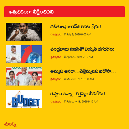
అత్యధికంగా వీక్షించినవి
దళితులపై జగన్‌ది కపట ప్రేమ!
చైతన్యరధం
@
July 9, 2026 6:00 AM
చంద్రబాబు విజన్‌తో విద్యుత్ ధగధగలు
చైతన్యరధం
@
April 29, 2026 7:10 AM
అమ్మకు ఆసరా…చెల్లెమ్మలకు భరోసా…
చైతన్యరధం
@
March 8, 2026 6:30 AM
కష్టాలు ఉన్నా.. కర్తవ్యం వీడలేదు!
చైతన్యరధం
@
February 18, 2026 6:15 AM
మరిన్ని