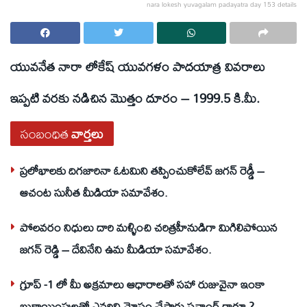
nara lokesh yuvagalam padayatra day 153 details
యువనేత నారా లోకేష్ యువగళం పాదయాత్ర వివరాలు
ఇప్పటి వరకు నడిచిన మొత్తం దూరం – 1999.5 కి.మీ.
సంబంధిత
వార్తలు
ప్రలోభాలకు దిగజారినా ఓటమిని తప్పించుకోలేవ్ జగన్ రెడ్డీ –
ఆచంట సునీత మీడియా సమావేశం.
పోలవరం నిధులు దారి మళ్ళించి చరిత్రహీనుడిగా మిగిలిపోయిన
జగన్ రెడ్డి – దేవినేని ఉమ మీడియా సమావేశం.
గ్రూప్ -1 లో మీ అక్రమాలు ఆధారాలతో సహా రుజువైనా ఇంకా
బుకాయింపులతో ఎవరిని మోసం చేస్తారు సవాంగ్ గారూ ?