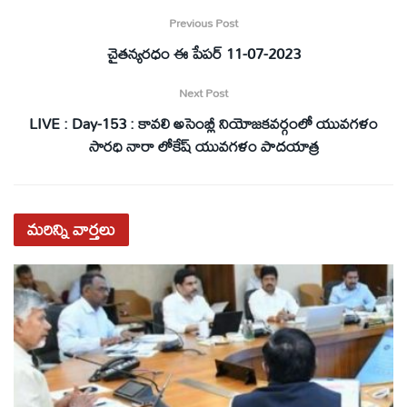
Previous Post
చైతన్యరధం ఈ పేపర్ 11-07-2023
Next Post
LIVE : Day-153 : కావలి అసెంబ్లీ నియోజకవర్గంలో యువగళం
సారధి నారా లోకేష్ యువ‌గ‌ళం పాద‌యాత్ర
మరిన్ని
వార్తలు