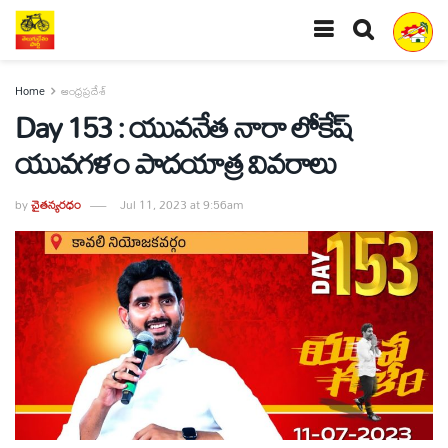
Home
ఆంధ్రప్రదేశ్
Day 153 : యువనేత నారా లోకేష్
యువగళం పాదయాత్ర వివరాలు
by
చైతన్యరధం
Jul 11, 2023 at 9:56am