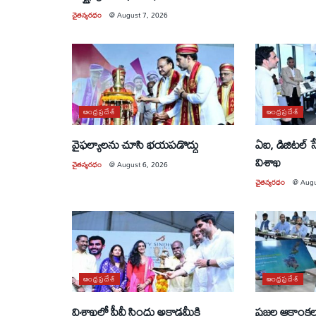
చైతన్యరధం
@
August 7, 2026
ఆంధ్రప్రదేశ్
ఆంధ్రప్రదేశ్
వైఫల్యాలను చూసి భయపడొద్దు
ఏఐ, డిజిటల్ 
విశాఖ
చైతన్యరధం
@
August 6, 2026
చైతన్యరధం
@
Augu
ఆంధ్రప్రదేశ్
ఆంధ్రప్రదేశ్
విశాఖలో పీవీ సింధు అకాడమీకి
ప్రజల ఆకాంక్ష