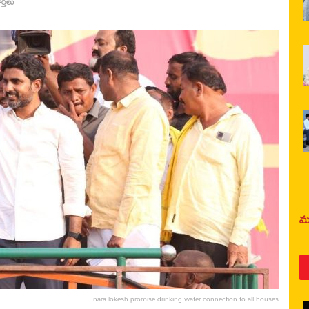
ర్తలు
మర
nara lokesh promise drinking water connection to all houses