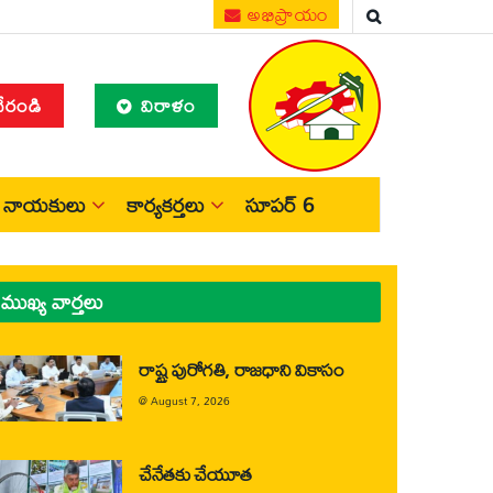
అభిప్రాయం
చేరండి
విరాళం
నాయకులు
కార్యకర్తలు
సూపర్ 6
ముఖ్య వార్తలు
రాష్ట్ర పురోగతి, రాజధాని వికాసం
@
August 7, 2026
చేనేతకు చేయూత