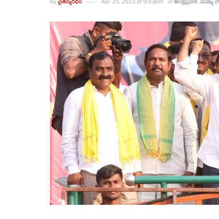
by
చైతన్యరధం
Apr 25, 2023 at 9:03pm
in
ఆంధ్రప్రదేశ్
,
ముఖ్య వా