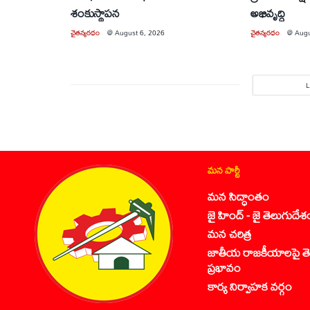
శంకుస్థాపన
అభివృద్ధి
చైతన్యరధం
@
August 6, 2026
చైతన్యరధం
@
Augu
మన పార్టీ
మన సిద్ధాంతం
జై హింద్ - జై తెలుగుదేశ
మన చరిత్ర
జాతీయ రాజకీయాలపై తె
ప్రభావం
కార్య నిర్వాహక వర్గం