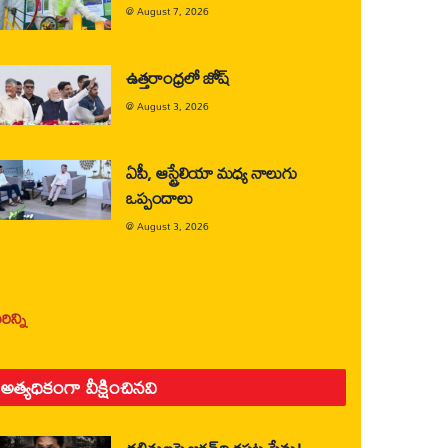
@
August 7, 2026
ఉత్తరాంధ్రలో జోష్
@
August 3, 2026
ఏపీ, ఆస్ట్రేలియా మధ్య నాలుగు
ఒప్పందాలు
@
August 3, 2026
ిన్ని
అత్యధికంగా వీక్షించినవి