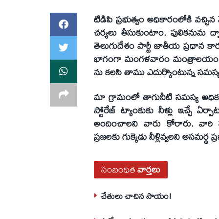
టిడిపి ప్రభుత్వం అధికారంలోకి వచ్చిన 
చర్యలు తీసుకుంటాం. పులికనుమ ద్వ
తెలుగుదేశం పార్టీ జాతీయ ప్రధాన క
భాగంగా మంగళవారం మంత్రాలయం నియో
ను కలసి తాము ఎదుర్కొంటున్న సమస్య
మా గ్రామంలో తాగునీటి సమస్య అధికంగా
స్టోరేజ్ ట్యాంకుకు నీళ్లు ఇచ్చే ఏ
అందించాలని వారు కోరారు. వారి సమ
ప్రజలకు గుక్కెడు నీళ్లివ్వలని అసమర్థ 
సంబంధిత
వార్తలు
చేతులు చాచిన సాయం!