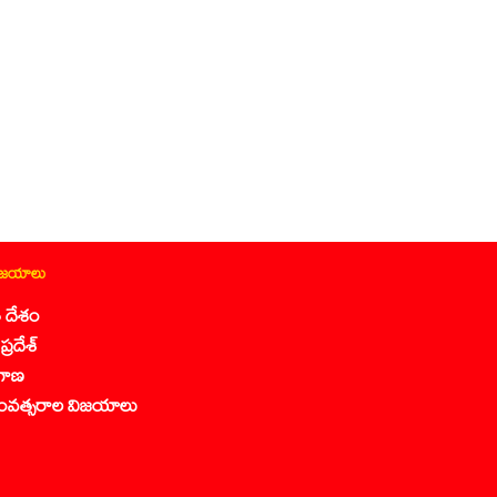
ిజయాలు
 దేశం
ప్రదేశ్
గాణ
ంవత్సరాల విజయాలు