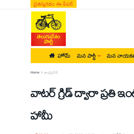
చైతన్యరధం ఈ-పేపర్
హోమ్
మన పార్టీ
మన నాయకత
Home
ఆంధ్రప్రదేశ్
వాటర్ గ్రిడ్ ద్వారా ప్రతి 
హామీ