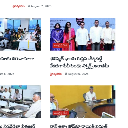
చైతన్యరధం
@
August 7, 2026
ఆంధ్రప్రదేశ్
సేవలకు చిరునామాగా
భవిష్యత్ ఛాంపియన్లను తీర్చిదిద్దే
వేదికగా పీవీ సింధు స్పోర్ట్స్ అకాడమీ
st 6, 2026
చైతన్యరధం
@
August 6, 2026
ఆంధ్రప్రదేశ్
లు నెరవేర్చేలా వీఈఆర్
నాన్ ఆక్వా జోన్‌కూ రాయితీ విద్యుత్