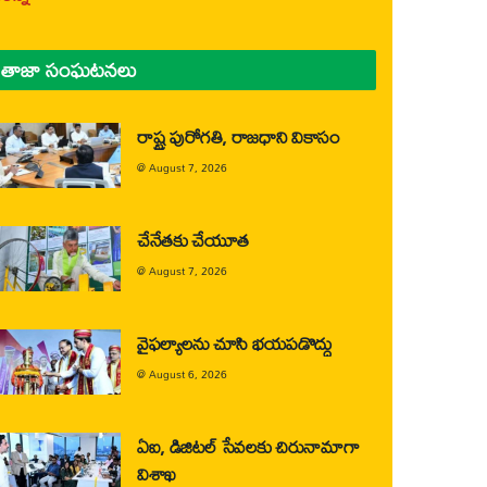
తాజా సంఘటనలు
రాష్ట్ర పురోగతి, రాజధాని వికాసం
@
August 7, 2026
చేనేతకు చేయూత
@
August 7, 2026
వైఫల్యాలను చూసి భయపడొద్దు
@
August 6, 2026
ఏఐ, డిజిటల్ సేవలకు చిరునామాగా
విశాఖ