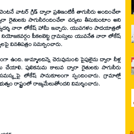
వెంటనే వాటర్ గ్రిడ్ ద్వారా ప్రతిఇంటికీ తాగునీరు అందించేలా
ారా రైతులకు సాగునీరందించేలా చర్యలు తీసుకుంటాం అని
ార్యదర్శి నారా లోకేష్ హామీ ఇచ్చారు. యువగళం పాదయాత్రలో
జకవర్గం పీకలబెట్ట గ్రామస్తులు యువనేత నారా లోకేష్
లపై వినతిపత్రం సమర్పించారు.
 ఉంది. జుమ్మాలదిన్నె చెరువునుంచి పైపులైను ద్వారా నీళ్ల
ర్పాటు చేయాలి. పులికనుమ కాలువ ద్వారా రైతులకు సాగునీరు
స్య్లపై లోకేష్ సానుకూలంగా స్పందించారు. గ్రామాల్లో
ప్రభుత్వం రాష్ట్రంలో రాజ్యమేలుతోందని విమర్శించారు.
మర