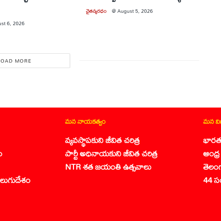
చైతన్యరధం
@
August 5, 2026
st 6, 2026
LOAD MORE
మన నాయకత్వం
మన వ
వ్యవస్థాపకుని జీవిత చరిత్ర
భారత
ం
పార్టీ అధినాయకుని జీవిత చరిత్ర
ఆంధ్ర 
NTR శత జయంతి ఉత్సవాలు
తెలం
లుగుదేశం
44 స