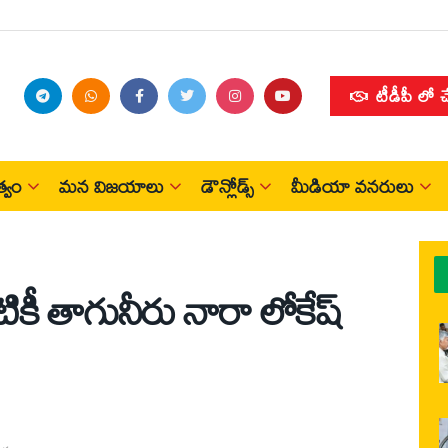
టీడీపీ లో 
్వం
మన విజయాలు
డౌన్లోడ్స్
మీడియా వనరులు
ఇంటికీ తాగునీరు నారా లోకేష్