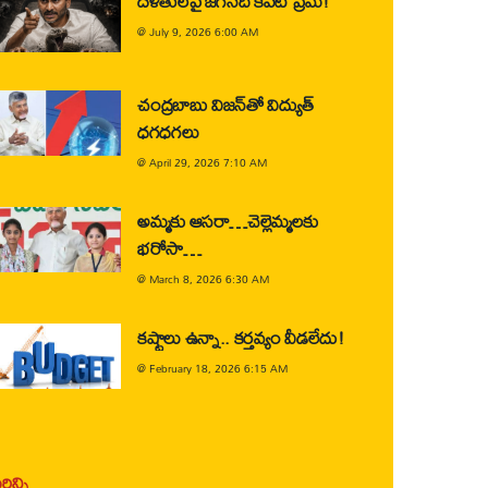
దళితులపై జగన్‌ది కపట ప్రేమ!
@
July 9, 2026 6:00 AM
చంద్రబాబు విజన్‌తో విద్యుత్
ధగధగలు
@
April 29, 2026 7:10 AM
అమ్మకు ఆసరా…చెల్లెమ్మలకు
భరోసా…
@
March 8, 2026 6:30 AM
కష్టాలు ఉన్నా.. కర్తవ్యం వీడలేదు!
@
February 18, 2026 6:15 AM
ిన్ని