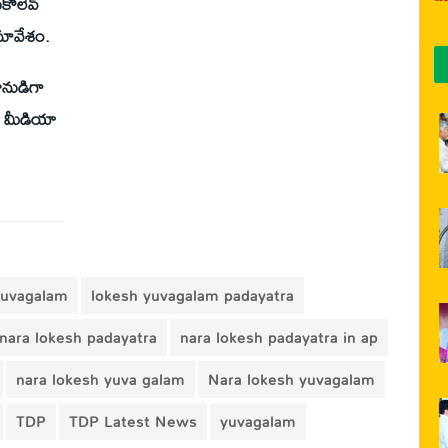
కోలేవ్
మావేశం.
ీనుడిగా
ఉమ మీడియా
yuvagalam
lokesh yuvagalam padayatra
nara lokesh padayatra
nara lokesh padayatra in ap
nara lokesh yuva galam
Nara lokesh yuvagalam
TDP
TDP Latest News
yuvagalam