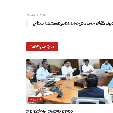
Previous Post
గ్రామీణ సమస్యలన్నింటికి పరిష్కారం నారా లోకేష్ వెల్లడ
మరిన్ని
వార్తలు
ఆంధ్రప్రదేశ్
రాష్ట్ర పురోగతి, రాజధాని వికాసం