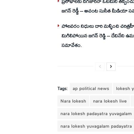
ప్రలోభాలకు దిగజారినా ఓటమిని తప్పించు
జగన్ రెడ్డీ – ఆచంట సునీత మీడియా స
పోలవరం నిధులు దారి మళ్ళించి చరిత్రహ
మిగిలిపోయిన జగన్ రెడ్డి – దేవినేని 
సమావేశం.
Tags:
ap political news
lokesh 
Nara lokesh
nara lokesh live
nara lokesh padayatra yuvagalam
nara lokesh yuvagalam padayatra