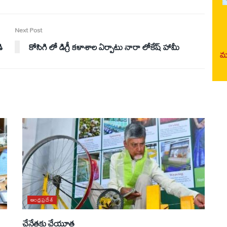
Next Post
ి
కోసిగి లో డిగ్రీ కళాశాల ఏర్పాటు నారా లోకేష్ హామీ
మర
ఆంధ్రప్రదేశ్
చేనేతకు చేయూత