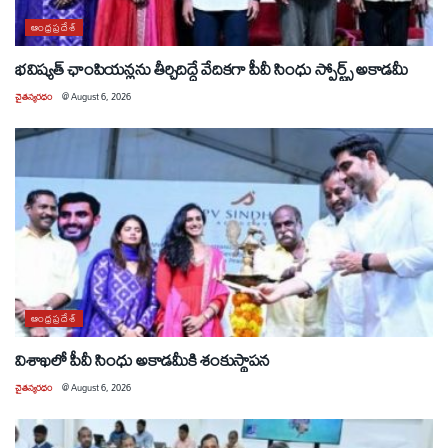
ఆంధ్రప్రదేశ్
భవిష్యత్ ఛాంపియన్లను తీర్చిదిద్దే వేదికగా పీవీ సింధు స్పోర్ట్స్ అకాడమీ
చైతన్యరధం
@
August 6, 2026
ఆంధ్రప్రదేశ్
విశాఖలో పీవీ సింధు అకాడమీకి శంకుస్థాపన
చైతన్యరధం
@
August 6, 2026