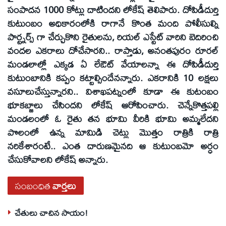
సంపాదన 1000 కోట్లు దాటిందని లోకేష్ తెలిపారు. దోపిడీదుర్తి
కుటుంబం అధికారంలోకి రాగానే కొంత మంది పోలీసుల్ని
పార్ట్నర్స్ గా చేర్చుకొని రైతులను, రియల్ ఎస్టేట్ వారిని బెదిరించి
వందల ఎకరాలు దోచేసారని.. రాప్తాడు, అనంతపురం రూరల్
మండలాల్లో ఎక్కడ ఏ లేఔట్ వేయాలన్నా ఈ దోపిడీదుర్తి
కుటుంబానికి కప్పం కట్టాల్సిందేనన్నారు. ఎకరానికి 10 లక్షలు
వసూలుచేస్తున్నారని.. విశాఖపట్నంలో కూడా ఈ కుటంబం
భూకబ్జాలు చేసిందని లోకేష్ ఆరోపించారు. చెన్నేకొత్తపల్లి
మండలంలో ఓ రైతు తన భూమి వీరికి భూమి అమ్మలేదని
పొలంలో ఉన్న మామిడి చెట్లు మొత్తం రాత్రికి రాత్రి
నరికేశారంటే.. ఎంత దారుణమైనది ఆ కుటుంబమో అర్ధం
చేసుకోవాలని లోకేష్ అన్నారు.
సంబంధిత
వార్తలు
చేతులు చాచిన సాయం!