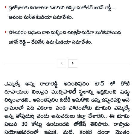
ప్రలోభాలకు దిగజారినా ఓటమిని తప్పించుకోలేవ్ జగన్ రెడ్డీ –
ఆచంట సునీత మీడియా సమావేశం.
పోలవరం నిధులు దారి మళ్ళించి చరిత్రహీనుడిగా మిగిలిపోయిన
జగన్ రెడ్డి – దేవినేని ఉమ మీడియా సమావేశం.
ఎమ్మెల్యే అన్న రాజారెడ్డి అనంతపురం టౌన్ లో కోటి
రూపాయలు విలువైన మున్సిపాలిటీ స్థలాన్ని ఆక్రమించి షెడ్డు
నిర్మించాడని.. అనంతపురం సిటీకి ఆనుకొని ఉన్న ఉప్పరపల్లి అనే
గ్రామంలో పది ఎకరాల వంక పోరంబోకు భూమిని ఎమ్మెల్యే
అన్న తోపుదుర్తి చందు అనుచరులు కబ్జా చేశారని.. ఈ భూమి
విలువ 30 కోట్లు ఉంటుందని లోకేష్ తెలిపారు. రాప్తాడు
నియోజకవర్గంలో ఇసుక, మట్టి, కంకర దందా మొత్తం