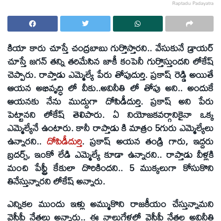
Raptadu Padayatra
కియా కారు చూస్తే చంద్రబాబు గుర్తొస్తారని.. వేసుకునే డ్రాయర్
చూస్తే జగన్ తన్ని తరిమేసిన జాకీ కంపెనీ గుర్తొస్తుందని లోకేష్
చెప్పారు. రాప్తాడు ఎమ్మెల్యే పేరు తోపుదుర్తి. ప్రకాష్ రెడ్డి అయితే
ఆయన అభివృద్ధి లో వీకు..అవినీతి లో తోపు అని.. అందుకే
ఆయనకు నేను ముద్దుగా దోపిడీదుర్తి. ప్రకాష్ అని పేరు
పెట్టానని లోకేష్ తెలిపారు. ఏ నియోజకవర్గానికైనా ఒక్క
ఎమ్మెల్యేనే ఉంటారు. కానీ రాప్తాడు కి మాత్రం 5గురు ఎమ్మెల్యేలు
ఉన్నారని..
దోపిడీదుర్తి
. ప్రకాష్ అయన తండ్రి గారు, ఇద్దరు
బ్రదర్స్, ఇంకో లేడి ఎమ్మెల్యే కూడా ఉన్నారని.. రాప్తాడు వీళ్లకి
మంచి పేస్ట్రీ కేకులా దొరికిందని.. 5 ముక్కలుగా కోసుకొని
తినేస్తున్నారని లోకేష్ అన్నారు.
ఎన్నికల ముందు ఇళ్లు అమ్ముకొని రాజకీయం చేస్తున్నామని
వైసీపీ నేతలు అన్నారు.. ఈ నాలుగేళ్లలో వైసీపీ నేతల అవినీతి