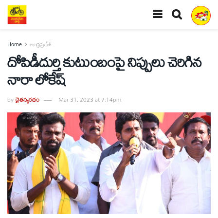
Home
ఆంధ్రప్రదేశ్
దోపిడీదుర్తి కుటుంబంపై నిప్పులు చెరిగిన
నారా లోకేష్
by
చైతన్యరధం
Mar 31, 2023 at 7:14pm