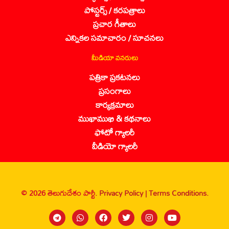
పోస్టర్స్ / కరపత్రాలు
ప్రచార గీతాలు
ఎన్నికల సమాచారం / సూచనలు
మీడియా వనరులు
పత్రికా ప్రకటనలు
ప్రసంగాలు
కార్యక్రమాలు
ముఖాముఖి & కథనాలు
ఫోటో గ్యాలరీ
వీడియో గ్యాలరీ
© 2026 తెలుగుదేశం పార్టీ.
Privacy Policy |
Terms Conditions.