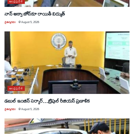
ఆంధ్రప్రదేశ్
నాన్ ఆక్వా జోన్‌కూ రాయితీ విద్యుత్
చైతన్యరధం
@
August 5, 2026
ఆంధ్రప్రదేశ్
డబుల్ ఇంజిన్ సర్కార్…ట్రిపుల్ రీజియన్ ప్రణాళిక
చైతన్యరధం
@
August 5, 2026