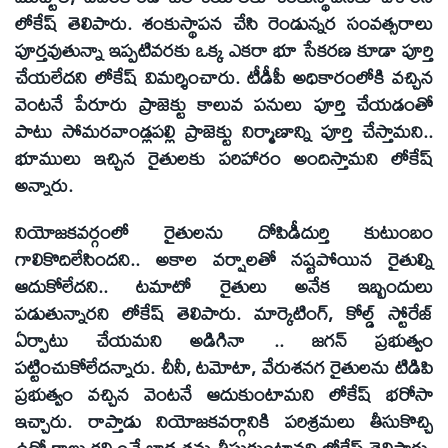
లోకేష్ తెలిపారు. శంకుస్థాపన చేసి రెండున్నర సంవత్సరాలు
పూర్తవుతున్నా ఇప్పటివరకు ఒక్క ఎకరా భూ సేకరణ కూడా పూర్తి
చేయలేదని లోకేష్ విమర్శించారు. టీడీపీ అధికారంలోకి వచ్చిన
వెంటనే పేరూరు ప్రాజెక్టు కాలువ పనులు పూర్తి చేయడంతో
పాటు సోమరవాండ్లపల్లి ప్రాజెక్టు నిర్మాణాన్ని పూర్తి చేస్తామని..
భూములు ఇచ్చిన రైతులకు పరిహారం అందిస్తామని లోకేష్
అన్నారు.
నియోజకవర్గంలో రైతులను దోపిడీదుర్తి కుటుంబం
గాలికొదిలేసిందని.. అకాల వర్షాలతో నష్టపోయిన రైతుల్ని
ఆదుకోలేదని.. టమాటో రైతులు అనేక ఇబ్బందులు
పడుతున్నారని లోకేష్ తెలిపారు. మార్కెటింగ్, కోల్డ్ స్టోరేజ్
ఏర్పాటు చేయమని అడిగినా .. జగన్ ప్రభుత్వం
పట్టించుకోలేదన్నారు. చీనీ, టమోటా, వేరుశనగ రైతులను టిడిపి
ప్రభుత్వం వచ్చిన వెంటనే ఆదుకుంటామని లోకేష్ భరోసా
ఇచ్చారు. రాప్తాడు నియోజకవర్గానికి పరిశ్రమలు తీసుకొచ్చి
ఉద్యోగాలు కల్పించే బాధ్యతను తీసుకుంటానని లోకేష్ తెలిపారు.