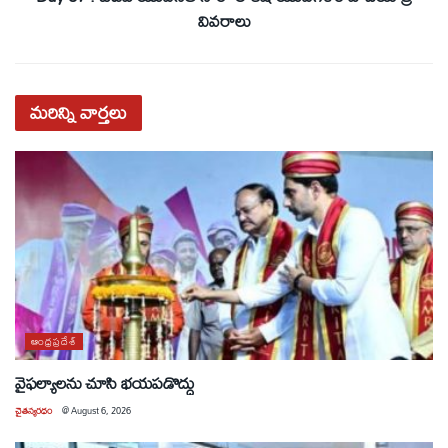
వివరాలు
మరిన్ని
వార్తలు
ఆంధ్రప్రదేశ్
వైఫల్యాలను చూసి భయపడొద్దు
చైతన్యరధం
@
August 6, 2026