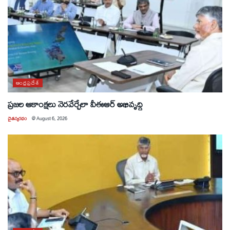
ఆంధ్రప్రదేశ్
ప్రజల ఆకాంక్షలు నెరవేర్చేలా వీఈఆర్ అభివృద్ధి
చైతన్యరధం
@
August 6, 2026