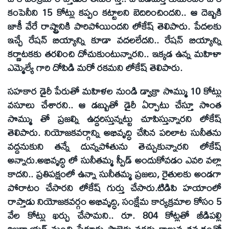
కంపెనీని 15 కోట్లు కప్పం కట్టాలని బెదిరించిందని.. ఆ దెబ్బకి
జాకీ వేరే రాష్ట్రానికి పారిపోయిందని లోకేష్ తెలిపారు. పేదలకు
ఇచ్చే రేషన్ బియ్యాన్ని కూడా వదలలేదని.. రేషన్ బియ్యాన్ని
కర్ణాటకకు తరలించి దోచుకుంటున్నారని.. ఇక్కడ ఉన్న మహిళా
ఎమ్మెల్యే గారి దోపిడి మరో రకమని లోకేష్ తెలిపారు.
సహకార డైరీ పేరుతో మహిళల నుండి డ్వాక్రా సొమ్ము 10 కోట్లు
వసూలు చేశారని.. ఆ డబ్బుతో డైరీ ఏర్పాటు చేస్తూ సొంత
సొమ్ము తో ప్రజల్ని ఉద్దరిస్తున్నట్టు చూపిస్తున్నారని లోకేష్
తెలిపారు. నియోజకవర్గాన్ని అభివృద్ధి చేసిన పరిలాట సునీతను
వద్దనుకుని తన్నే దున్నపోతును తెచ్చుకున్నారని లోకేష్
అన్నారు.అభివృద్ధి లో సునీతమ్మ స్పీడ్ అందుకోవడం ఎవరి వల్లా
కాదని.. ప్రతిపక్షంలో ఉన్నా సునీతమ్మ ప్రజలు, రైతులకు అండగా
పోరాటం చేసారని లోకేష్ గుర్తు చేసారు.టిడిపి హయాంలో
రాప్తాడు నియోజకవర్గం అభివృద్ధి, సంక్షేమ కార్యక్రమాల కోసం 5
వేల కోట్లు ఖర్చు చేసామని.. రూ. 804 కోట్లతో జీడిపల్లి