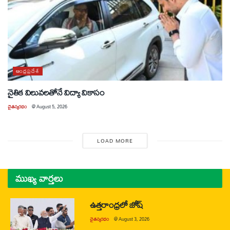
ఆంధ్రప్రదేశ్
నైతిక విలువలతోనే విద్యా వికాసం
చైతన్యరధం
@
August 5, 2026
LOAD MORE
ముఖ్య వార్తలు
ఉత్తరాంధ్రలో జోష్
చైతన్యరధం
@
August 3, 2026