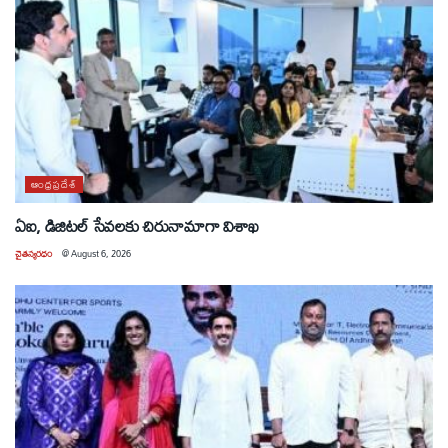
ఆంధ్రప్రదేశ్
ఏఐ, డిజిటల్ సేవలకు చిరునామాగా విశాఖ
చైతన్యరధం
@
August 6, 2026