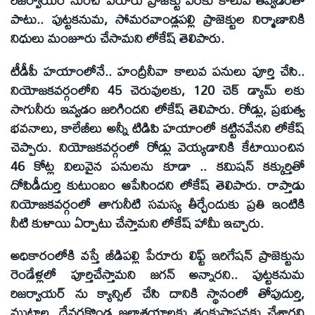
రిజర్వాయర్ నుంచి పేరూరు ప్రాజెక్టు వరకు కాలువ తవ్వడంతో
పాటు.. పుట్టకనుమ, సోమరవాండ్లపల్లి ప్రాజెక్టుల నిర్మాణానికి
నిధులు మంజూరు చేసామని లోకేష్ తెలిపారు.
టీడీపీ హయాంలోనే.. హంద్రీనీవా కాలువ పనులు పూర్తి చేసి..
నియోజకవర్గంలోని 45 చెరువులకు, 120 చెక్ డ్యామ్ లకు
సాగునీరు ఇవ్వడం జరిగిందని లోకేష్ తెలిపారు. రోడ్లు, ప్రభుత్వ
భవనాలు, కాలేజీలు అన్నీ టిడిపి హయాంలో కట్టినవేనని లోకేష్
చెప్పారు. నియోజకవర్గంలో రోడ్లు వెయ్యడానికి కేటాయించిన
46 కోట్ల విలువైన పనులను కూడా .. కమిషన్ కక్కుర్తితో
దోపిడీదుర్తి కుటుంబం ఆపేసిందని లోకేష్ తెలిపారు. రాప్తాడు
నియోజకవర్గంలో తాగునీటి సమస్య తీర్చేందుకు ప్రతి ఇంటికి
నీటి కుళాయి ఏర్పాటు చేస్తామని లోకేష్ హామీ ఇచ్చారు.
అధికారంలోకి వస్తే జీడిపల్లి పేరూరు లిఫ్ట్ ఇరిగేషన్ ప్రాజెక్టును
రెండేళ్లలో పూర్తిచేస్తామని జగన్ అన్నారని.. పుట్టకనుమ
రిజర్వాయర్ ను క్యాన్సిల్ చేసి దానికి స్థానంలో తోపుదుర్తి,
ముట్టాల, దేవరకొండ జలాశయాలకు శంకుస్థాపనకు చేశారని