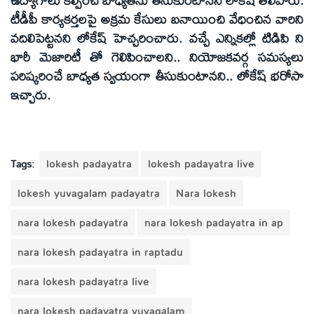
టీడీపీ కార్యకర్తలపై అక్రమ కేసులు బనాయించి వేధించిన వారిని
వదిలిపెట్టనని లోకేష్ హెచ్చరించారు. వచ్చే ఎన్నికల్లో టిడిపి ని
భారీ మెజారిటీ తో గెలిపించాలని.. నియోజకవర్గ సమస్యలు
పరిష్కరించే బాధ్యత స్వయంగా తీసుకుంటానని.. లోకేష్ భరోసా
ఇచ్చారు.
Tags:
lokesh padayatra
lokesh padayatra live
lokesh yuvagalam padayatra
Nara lokesh
nara lokesh padayatra
nara lokesh padayatra in ap
nara lokesh padayatra in raptadu
nara lokesh padayatra live
nara lokesh padayatra yuvagalam