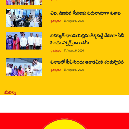
ఏఐ, డిజిటల్ సేవలకు చిరునామాగా విశాఖ
చైతన్యరధం
@
August 6, 2026
భవిష్యత్ ఛాంపియన్లను తీర్చిదిద్దే వేదికగా పీవీ
సింధు స్పోర్ట్స్ అకాడమీ
చైతన్యరధం
@
August 6, 2026
విశాఖలో పీవీ సింధు అకాడమీకి శంకుస్థాపన
చైతన్యరధం
@
August 6, 2026
మరిన్ని