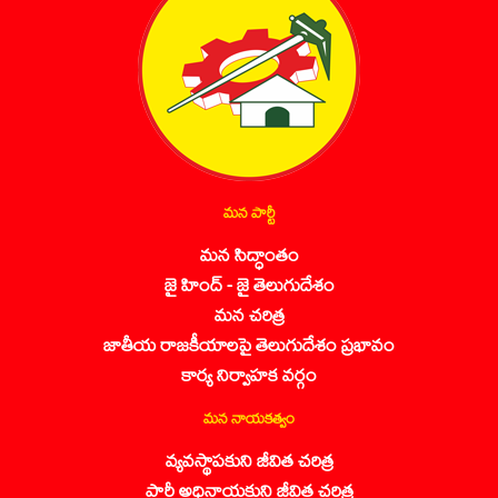
మన పార్టీ
మన సిద్ధాంతం
జై హింద్ - జై తెలుగుదేశం
మన చరిత్ర
జాతీయ రాజకీయాలపై తెలుగుదేశం ప్రభావం
కార్య నిర్వాహక వర్గం
మన నాయకత్వం
వ్యవస్థాపకుని జీవిత చరిత్ర
పార్టీ అధినాయకుని జీవిత చరిత్ర