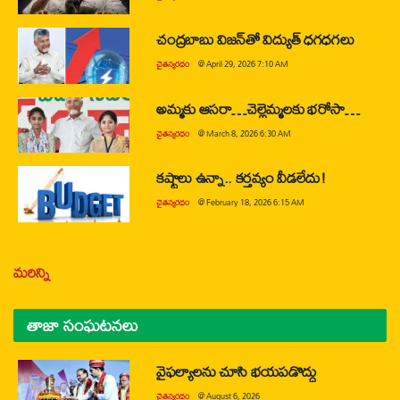
చంద్రబాబు విజన్‌తో విద్యుత్ ధగధగలు
చైతన్యరధం
@
April 29, 2026 7:10 AM
అమ్మకు ఆసరా…చెల్లెమ్మలకు భరోసా…
చైతన్యరధం
@
March 8, 2026 6:30 AM
కష్టాలు ఉన్నా.. కర్తవ్యం వీడలేదు!
చైతన్యరధం
@
February 18, 2026 6:15 AM
మరిన్ని
తాజా సంఘటనలు
వైఫల్యాలను చూసి భయపడొద్దు
చైతన్యరధం
@
August 6, 2026