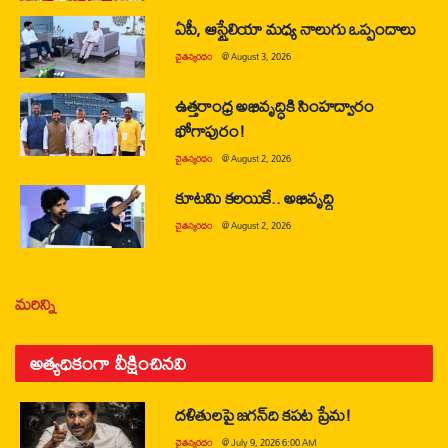
ఏపీ, ఆస్ట్రేలియా మధ్య నాలుగు ఒప్పందాలు
చైతన్యరధం
@
August 3, 2026
ఉత్తరాంధ్ర అభివృద్ధికి సింహద్వారం
భోగాపురం!
చైతన్యరధం
@
August 2, 2026
కూటమి కలయికే.. అభివృద్ధి
చైతన్యరధం
@
August 2, 2026
మరిన్ని
అత్యధికంగా వీక్షించినవి
దళితులపై జగన్‌ది కపట ప్రేమ!
చైతన్యరధం
@
July 9, 2026 6:00 AM