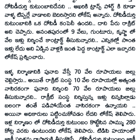
దోపిడీదుర్తి కుటుంబానిదేనని .. ఆఖరికి ట్రాన్స్ పోర్ట్ కి కూడా
వాళ్ళ టిప్పర్లే వాడాలని బెదిరిస్తారని లోకేష్ అన్నారు. దోపిడీదుర్తి
కుటుంబానికి ఒక దోపిడీ కంపెనీ ఉందని.. దాని పేరు రాక్రిట్
అని చెప్పారు. అనంతపురంలో 9 వేలు, గుంటూరు, కృష్ణా లో
వేల ఇళ్లు నిర్మించే కాంట్రాక్ట్ తీసుకున్నారని.. ఎన్నికల్లో సొంత
ఇళ్లు లేదు అని ఏడ్చిన వాళ్లకి ఇంత పెద్ద కాంట్రాక్ట్ ఎలా ఇచ్చారని
లోకేష్ ప్రశ్నించారు.
ఇళ్ళ నిర్మాణానికి పునాది వేస్తే 70 వేల రూపాయలు బిల్లు
చెల్లిస్తారు.. అయితే రాక్రిట్ సంస్థ 10 వేల రూపాయల్లో అత్యంత
నాసిరకంగా పునాది నిర్మించి 70 వేల రూపాయలు బిల్లు
తీసుకున్నారని.. రాక్రీట్ సంస్థ నిర్మిస్తున్న ఇళ్లు చిన్నపిల్లాడు
బలంగా తంతే పడిపోయేంత నాసిరకంగా ఉన్నాయని ..
అయినా అధికారులు పట్టించుకోవడం లేదని లోకేష్ తెలిపారు.
ఇళ్ల నిర్మాణం లో దోపిడీదుర్తి కుటుంబం కొట్టేసిన సొమ్ము 280
కోట్ల వరకు ఉంటుందని లోకేష్ తెలిపారు. టిడిపి హయాంలో
జాకీ పరిశ్రమ రాప్తాడుకి తీసుకొస్తే.. దోపిడీదుర్తి కుటుంబం జాకీ