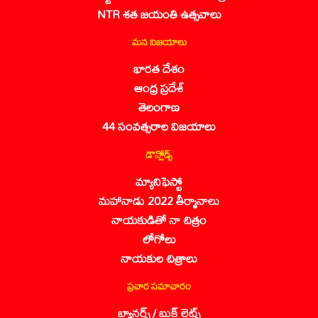
NTR శత జయంతి ఉత్సవాలు
మన విజయాలు
భారత దేశం
ఆంధ్ర ప్రదేశ్
తెలంగాణ
44 సంవత్సరాల విజయాలు
డౌన్లోడ్స్
మ్యానిఫెస్టో
మహానాడు 2022 తీర్మానాలు
నాయకుడితో నా చిత్రం
లోగోలు
నాయకుల చిత్రాలు
ప్రచార సమాచారం
బ్యానర్స్ / బుక్ లెట్స్