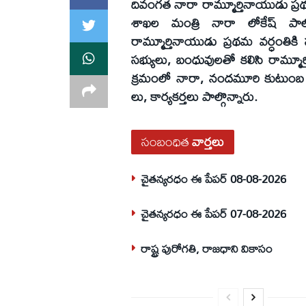
దివంగత నారా రామ్మూర్తినాయుడు ప్రథ
శాఖల మంత్రి నారా లోకేష్ పాల్
రామ్మూర్తినాయుడు ప్రథమ వర్ధంతిక
సభ్యులు, బంధువులతో కలిసి రామ్మూర
క్రమంలో నారా, నందమూరి కుటుంబ సభ
లు, కార్యకర్తలు పాల్గొన్నారు.
సంబంధిత
వార్తలు
చైతన్యరధం ఈ పేపర్ 08-08-2026
చైతన్యరధం ఈ పేపర్ 07-08-2026
రాష్ట్ర పురోగతి, రాజధాని వికాసం