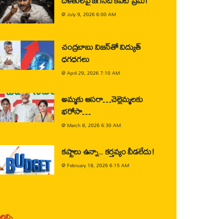
దళితులపై జగన్‌ది కపట ప్రేమ!
@
July 9, 2026 6:00 AM
చంద్రబాబు విజన్‌తో విద్యుత్
ధగధగలు
@
April 29, 2026 7:10 AM
అమ్మకు ఆసరా…చెల్లెమ్మలకు
భరోసా…
@
March 8, 2026 6:30 AM
కష్టాలు ఉన్నా.. కర్తవ్యం వీడలేదు!
@
February 18, 2026 6:15 AM
ిన్ని