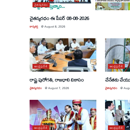
చైతన్యరధం
చైతన్యరధం ఈ పేపర్ 08-08-2026
కార్యకర్త
@
August 8, 2026
ఆంధ్రప్రదేశ్
ఆంధ్రప్రదేశ్
రాష్ట్ర పురోగతి, రాజధాని వికాసం
చేనేతకు చే
చైతన్యరధం
@
August 7, 2026
చైతన్యరధం
@
Augu
ఆంధ్రప్రదేశ్
ఆంధ్రప్రదేశ్