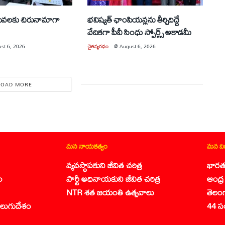
సేవలకు చిరునామాగా
భవిష్యత్ ఛాంపియన్లను తీర్చిదిద్దే
వేదికగా పీవీ సింధు స్పోర్ట్స్ అకాడమీ
st 6, 2026
చైతన్యరధం
@
August 6, 2026
LOAD MORE
మన నాయకత్వం
మన వ
వ్యవస్థాపకుని జీవిత చరిత్ర
భారత
ం
పార్టీ అధినాయకుని జీవిత చరిత్ర
ఆంధ్ర 
NTR శత జయంతి ఉత్సవాలు
తెలం
లుగుదేశం
44 స