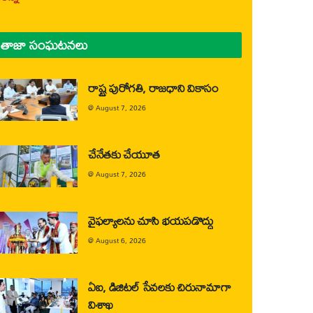
తాజా సంఘటనలు
రాష్ట్ర పురోగతి, రాజధాని వికాసం
@
August 7, 2026
చేనేతకు చేయూత
@
August 7, 2026
వైఫల్యాలను చూసి భయపడొద్దు
@
August 6, 2026
ఏఐ, డిజిటల్ సేవలకు చిరునామాగా
విశాఖ