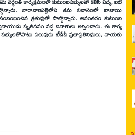
మ వర్థంతి కార్యక్రమంలో కుటుంబసభ్యులతో కలిసి విద్య, ఐటీ
గొన్నారు. నారావారిపల్లెలోని తమ నివాసంలో బాబాయి
ి సంబంధించిన క్రతువులో పాల్గొన్నారు. అనంతరం కుటుంబ
్తినాయుడు స్మృతివనం వద్ద నివాళులు అర్పించారు. ఈ కార్య
్యులతోపాటు పలువురు టీడీపీ ప్రజాప్రతినిధులు, నాయకు
మర