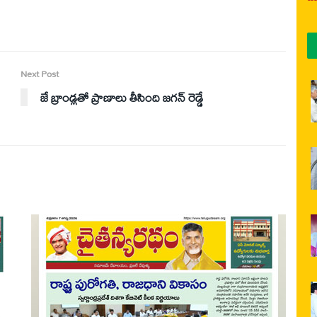
Next Post
జే బ్రాండ్లతో ప్రాణాలు తీసింది జగన్ రెడ్డే