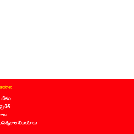
ిజయాలు
 దేశం
ప్రదేశ్
గాణ
ంవత్సరాల విజయాలు