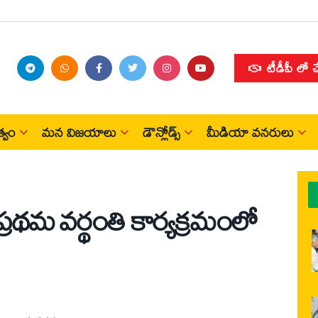
టీడీపీ లో 
్వం
మన విజయాలు
డౌన్లోడ్స్
మీడియా వనరులు
్రథమ వర్థంతి కార్యక్రమంలో