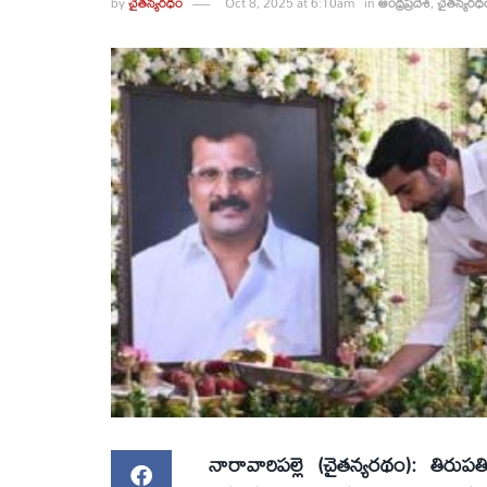
by
చైతన్యరధం
Oct 8, 2025 at 6:10am
in
ఆంధ్రప్రదేశ్
,
చైతన్యరధ
నారావారిపల్లె (చైతన్యరథం): తిరుప