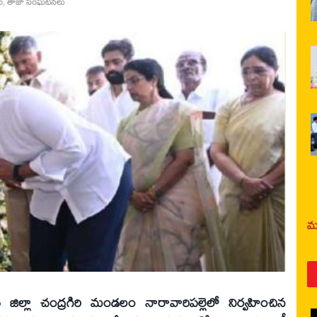
ం
,
తాజా సంఘటనలు
మర
తి జిల్లా చంద్రగిరి మండలం నారావారిపల్లెలో నిర్వహించిన