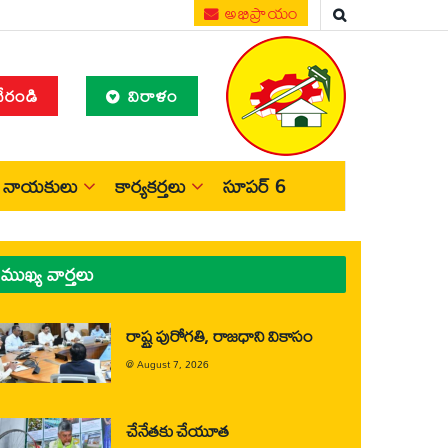
అభిప్రాయం
చేరండి
విరాళం
నాయకులు
కార్యకర్తలు
సూపర్ 6
ముఖ్య వార్తలు
రాష్ట్ర పురోగతి, రాజధాని వికాసం
@
August 7, 2026
చేనేతకు చేయూత