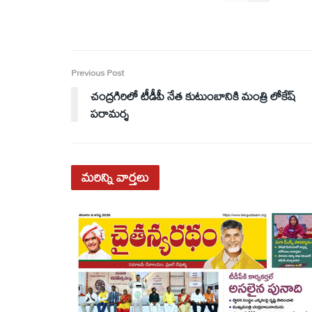
Previous Post
చంద్రగిరిలో టీడీపీ నేత కుటుంబానికి మంత్రి లోకేష్
పరామర్శ
మరిన్ని
వార్తలు