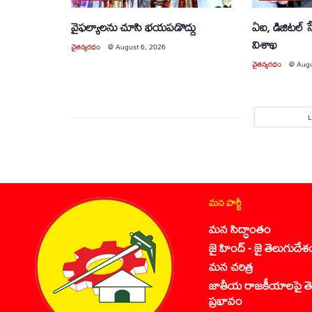
వైఫల్యాలను చూసి భయపడొద్దు
ఏఐ, డిజిటల్ 
విశాఖ
చైతన్యరధం
@
August 6, 2026
చైతన్యరధం
@
Augu
మన పార్టీ
మన సిద్ధాంతం
జై హింద్ - జై తెలుగుదేశ
మన చరిత్ర
జాతీయ రాజకీయాలపై తె
ప్రభావం