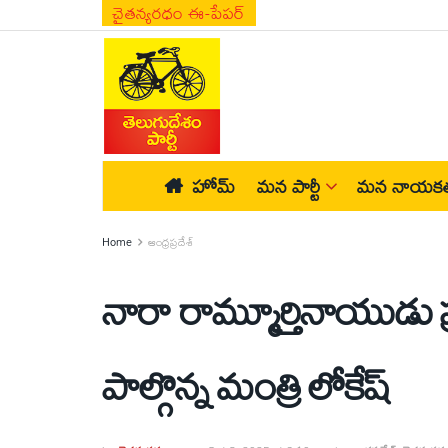
చైతన్యరధం ఈ-పేపర్
హోమ్
మన పార్టీ
మన నాయకత
Home
ఆంధ్రప్రదేశ్
నారా రామ్మూర్తినాయుడు ప
పాల్గొన్న మంత్రి లోకేష్