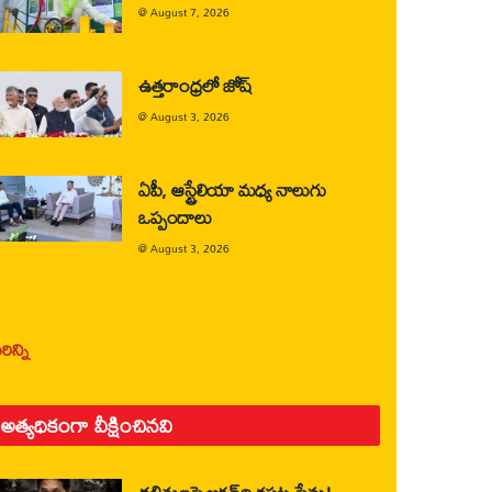
@
August 7, 2026
ఉత్తరాంధ్రలో జోష్
@
August 3, 2026
ఏపీ, ఆస్ట్రేలియా మధ్య నాలుగు
ఒప్పందాలు
@
August 3, 2026
ిన్ని
అత్యధికంగా వీక్షించినవి