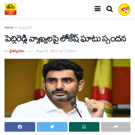
Home
ఆంధ్రప్రదేశ్
పెద్దిరెడ్డి వ్యాఖ్యలపై లోకేష్‌ ఘాటు స్పందన
by
చైతన్యరధం
Aug 20, 2022 at 1:23pm