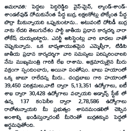
అమరావతి:
పెద్దలు పెద్దిరెడ్డిది వైన్‌-మైన్‌, ల్యాండ్‌-శాండ్‌-
శాండల్‌వుడ్‌ దోచుకునేంత పేద్ద బుర్ర, లక్షలకోట్లు బొక్కేంత పేద్ద
బొర్రా మీకున్నాయని ఒప్పుకుంటాను.. అటువంటి దోపిడీ బుర్ర
నాకు లేదని తెలుగుదేశం పార్టీ జాతీయ ప్రధాన కార్యదర్శి నారా
లోకేష్‌ దుయ్యబట్టారు. ఎనర్జీ అసిస్టెంట్లు వారి బాధలు నాతో
చెప్పుకున్నారు. ఒక బాధ్యతాయుతమైన ఎమ్మెల్సీగా, టిడిపి
జాతీయ ప్రధాన కార్యదర్శిగా వారి సమస్యలు పరిష్కరించాలని
నేను ముఖ్యమంత్రి గారికి లేఖ రాశాను. అక్రమార్కులైన మీరు
వక్రంగా స్పందించారు, అయినా సంతోషం. బాబు హయాంలో
ఒక్క జాబూ రాలేదన్న మీరు.. చంద్రబాబు గారి హయాంలో
39,450 పరిశ్రమలు,వాటి ద్వారా 5,13,351 ఉద్యోగాలు, ఐటీ
శాఖ ద్వారా 30,428 ఉద్యోగాలు వచ్చాయని అడ్వాన్స్‌ స్టేజ్‌ లో
ఉన్న 137 కంపెనీల ద్వారా 2,78,586 ఉద్యోగాలు
రాబోతున్నాయని మీ ప్రభుత్వం శాసనమండలిలో చెప్పిన
అంశాల్ని ఖండిస్తున్నారంటే మీరెంతో బుర్రతక్కువ పెద్దలో
అర్థమవుతోంది.