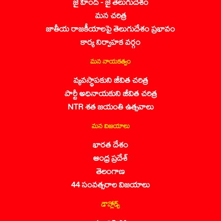
జై హింద్ - జై తెలుగుదేశం
మన చరిత్ర
జాతీయ రాజకీయాలపై తెలుగుదేశం ప్రభావం
కార్య నిర్వాహక వర్గం
మన నాయకత్వం
వ్యవస్థాపకుని జీవిత చరిత్ర
పార్టీ అధినాయకుని జీవిత చరిత్ర
NTR శత జయంతి ఉత్సవాలు
మన విజయాలు
భారత దేశం
ఆంధ్ర ప్రదేశ్
తెలంగాణ
44 సంవత్సరాల విజయాలు
డౌన్లోడ్స్