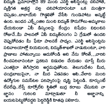
విద్యుత్‌ ప్రమాదాల్లోనే 89 మంది ఎనర్జీ అసిస్టెంట్లు చనిపోతే,
వ్యక్తిగత అశ్రద్ధ వల్ల చనిపోయారంటూ ఒక మంత్రిగా
చెప్పడం..బాబాయ్‌ని గొడ్డలితో వేసేసి గుండెపోటు అన్నట్టే
ఉంది. ఇంధన ఎక్స్చేంజిల నుంచి విద్యుత్‌ కొనుగోలు-అమ్మకాలు
చేయకుండా ఏపీ డిస్కంలపై కేంద్రం నిషేధం విధించిన
రోజునే..మీ పాలనలో ఏపీ విద్యుత్‌రంగం ఏ గ్రేడులో ఉందని
చెప్పుకోవడం మీ ఫేకూ పాలనకే సాధ్యం. ఎనర్జీ అసిస్టెంట్లను
సచివాలయాల్లో నియమించి, విద్యుత్‌శాఖలో వాడుకుంటూ, వారి
ప్రాణాలు పోతున్నాయి ఆదుకోండి అని నేను కోరితే…వారిని
కించపరిచానంటూ ప్రకటన విడుదల చేయడం చూస్తే మీరు
ఎంతకైనా తెగిస్తారని అర్థమవుతోంది. తెలుగుదేశం మీద,
చంద్రబాబుపైనా, నా మీద ఏడవడం ఆపి..వేలాది మంది
ఉద్యోగుల సమస్‌టల పరిష్కారంపై దృష్టి పెట్టండి. కూర్చుంటే
లేవలేవు..లేస్తే కూర్చోలేని స్థితిలో బుర్ర కరాబు చేసుకుని నా
జ్ఞానం గురించి మాట్లాడుతూ నీ అజ్ఞానాన్ని
బయటపెట్టుకోవద్దని పెద్దిరెడ్డికి హితవు పలికారు.