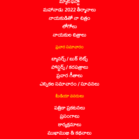
మ్యానిఫెస్టో
మహానాడు 2022 తీర్మానాలు
నాయకుడితో నా చిత్రం
లోగోలు
నాయకుల చిత్రాలు
ప్రచార సమాచారం
బ్యానర్స్ / బుక్ లెట్స్
పోస్టర్స్ / కరపత్రాలు
ప్రచార గీతాలు
ఎన్నికల సమాచారం / సూచనలు
మీడియా వనరులు
పత్రికా ప్రకటనలు
ప్రసంగాలు
కార్యక్రమాలు
ముఖాముఖి & కథనాలు