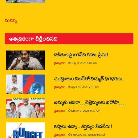
మరిన్ని
అత్యధికంగా వీక్షించినవి
దళితులపై జగన్‌ది కపట ప్రేమ!
చైతన్యరధం
@
July 9, 2026 6:00 AM
చంద్రబాబు విజన్‌తో విద్యుత్ ధగధగలు
చైతన్యరధం
@
April 29, 2026 7:10 AM
అమ్మకు ఆసరా…చెల్లెమ్మలకు భరోసా…
చైతన్యరధం
@
March 8, 2026 6:30 AM
కష్టాలు ఉన్నా.. కర్తవ్యం వీడలేదు!
చైతన్యరధం
@
February 18, 2026 6:15 AM