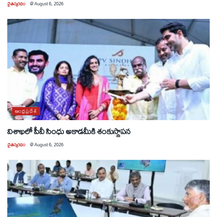
చైతన్యరధం
@
August 6, 2026
ఆంధ్రప్రదేశ్
విశాఖలో పీవీ సింధు అకాడమీకి శంకుస్థాపన
చైతన్యరధం
@
August 6, 2026