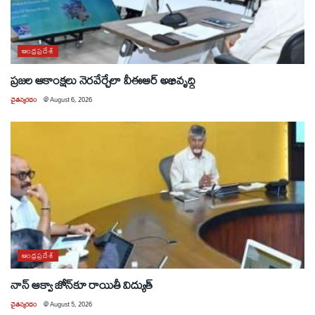
ఆంధ్రప్రదేశ్
ప్రజల ఆకాంక్షలు నెరవేర్చేలా వీఈఆర్ అభివృద్ధి
చైతన్యరధం
@
August 6, 2026
ఆంధ్రప్రదేశ్
నాన్ ఆక్వా జోన్‌కూ రాయితీ విద్యుత్
చైతన్యరధం
@
August 5, 2026