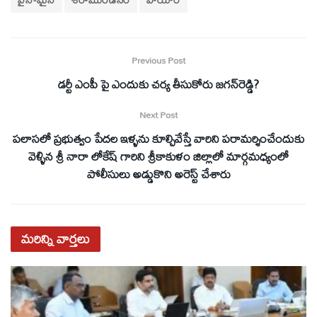
Previous Post
డర్టీ ఎంపీ పై ఎందుకు చర్య తీసుకోరు జగన్‌రెడ్డి?
Next Post
పలాసలో ప్రభుత్వం పేదల ఇళ్ళను కూల్చివేస్తే వారిని పరామర్శించేందుకు
వెళ్ళిన శ్రీ నారా లోకేష్ గారిని శ్రీకాకుళం జిల్లాలో మార్గమధ్యంలో
పోలీసులు అడ్డుకొని అరెస్ట్ చేశారు
మరిన్ని
వార్తలు