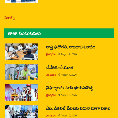
మరిన్ని
తాజా సంఘటనలు
రాష్ట్ర పురోగతి, రాజధాని వికాసం
చైతన్యరధం
@
August 7, 2026
చేనేతకు చేయూత
చైతన్యరధం
@
August 7, 2026
వైఫల్యాలను చూసి భయపడొద్దు
చైతన్యరధం
@
August 6, 2026
ఏఐ, డిజిటల్ సేవలకు చిరునామాగా విశాఖ
చైతన్యరధం
@
August 6, 2026