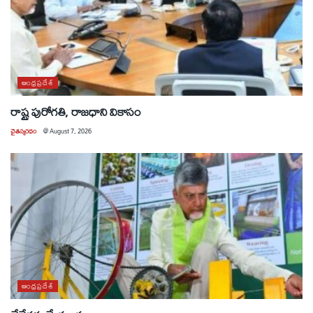
ఆంధ్రప్రదేశ్
రాష్ట్ర పురోగతి, రాజధాని వికాసం
చైతన్యరధం
@
August 7, 2026
ఆంధ్రప్రదేశ్