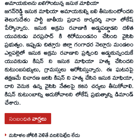
అమాయకులను బలిగొంటున్న ఇసుక మాఫియా
జగన్‌రెడ్డి ఇసుక మాఫియా అమాయకుల్ని బలి తీసుకుంటోందని
తెలుగుదేశం పార్టీ జాతీయ ప్రధాన కార్యదర్శి నారా లోకేష్‌
పేర్కొన్నారు. ఇసుక అక్రమ రవాణాకి అడ్డుపడ్డాడని దళిత
యువకుడు వరప్రసాద్‌ కి శిరోముండనం చేసింది వైసిపి
ప్రభుత్వం. ఇప్పుడు చిత్తూరు జిల్లా గంగాధర నెల్లూరు మండలం
ఎల్లపల్లెలో ఇసుక అక్రమ రవాణాని ప్రశ్నించి అడ్డుకున్నందుకే
యువకుడు కిషన్‌ ని ఇసుక మాఫియా హత్య చేసిందని
కుటుంబసభ్యులు, గ్రామస్తులు ఆరోపిస్తున్నారు. ఈ ఘటనపై
తక్షణమే విచారణ జరిపి కిషన్‌ ని హత్య చేసిన ఇసుక మాఫియా,
దాని వెనుక ఉన్న వైసిపి నేతలపై కఠిన చర్యలు తీసుకోవాలి.
కిషన్‌ కుటుంబాన్ని ఆదుకోవాలని లోకేష్‌ ప్రభుత్వాన్ని డిమాండ్‌
చేశారు.
సంబంధిత
వార్తలు
మహిళల జోలికి వెళితే వదిలిపెట్టేది లేదు