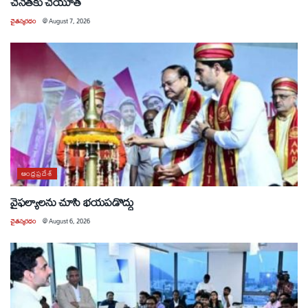
చేనేతకు చేయూత
చైతన్యరధం
@
August 7, 2026
ఆంధ్రప్రదేశ్
వైఫల్యాలను చూసి భయపడొద్దు
చైతన్యరధం
@
August 6, 2026