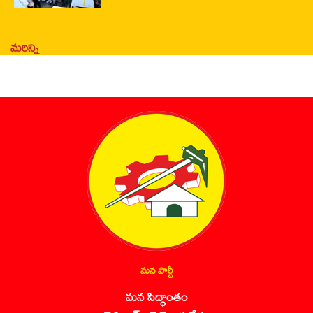
మరిన్ని
మన పార్టీ
మన సిద్ధాంతం