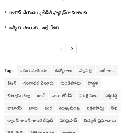
వాకౌట్ చేయడం వైసీపీకి ఫ్యాషన్‌గా మారింది
ఆత్మీయ కలయిక.. ఇల్లే వేదిక
Tags:
ఇసుక మాఫియా
ఉద్యోగాలు
ఎల్లపల్లె
ఐటీ శాఖ
కిషన్‌
గంగాధర నెల్లూరు
గుండెపోటు
గొడ్డలి
చిత్తూరు జిల్లా
జాబ్
నారా లోకేష్
పరిశ్రమలు
పెద్దిరెడ్డి
బాబాయ్
బాబు
బుర్ర
ముఖ్యమంత్రి
లక్షలకోట్లు
లేఖ
ల్యాండ్‌-శాండ్‌-శాండల్‌వుడ్‌
వరప్రసాద్‌
విద్యుత్‌ ప్రమాదాలు
వైన్‌-మైన్‌
శిరోముండనం
హయాం