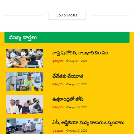
LOAD MORE
ముఖ్య వార్తలు
రాష్ట్ర పురోగతి, రాజధాని వికాసం
చైతన్యరధం
@
August 7, 2026
చేనేతకు చేయూత
చైతన్యరధం
@
August 7, 2026
ఉత్తరాంధ్రలో జోష్
చైతన్యరధం
@
August 3, 2026
ఏపీ, ఆస్ట్రేలియా మధ్య నాలుగు ఒప్పందాలు
చైతన్యరధం
@
August 3, 2026