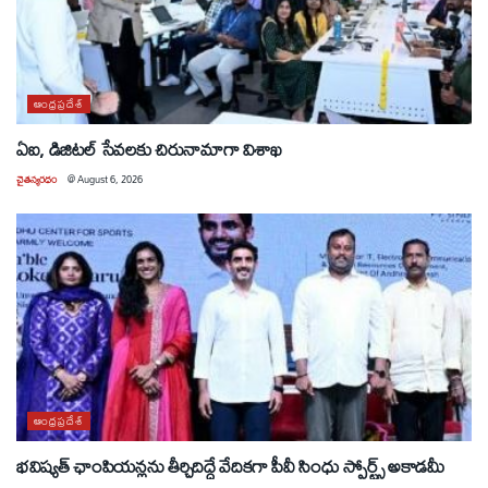
ఆంధ్రప్రదేశ్
ఏఐ, డిజిటల్ సేవలకు చిరునామాగా విశాఖ
చైతన్యరధం
@
August 6, 2026
ఆంధ్రప్రదేశ్
భవిష్యత్ ఛాంపియన్లను తీర్చిదిద్దే వేదికగా పీవీ సింధు స్పోర్ట్స్ అకాడమీ