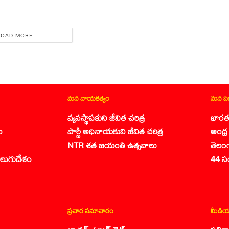
LOAD MORE
మన నాయకత్వం
మన వ
వ్యవస్థాపకుని జీవిత చరిత్ర
భారత
ం
పార్టీ అధినాయకుని జీవిత చరిత్ర
ఆంధ్ర 
NTR శత జయంతి ఉత్సవాలు
తెలం
లుగుదేశం
44 స
ప్రచార సమాచారం
మీడియ