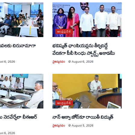
ఆంధ్రప్రదేశ్
సేవలకు చిరునామాగా
భవిష్యత్ ఛాంపియన్లను తీర్చిదిద్దే
వేదికగా పీవీ సింధు స్పోర్ట్స్ అకాడమీ
st 6, 2026
చైతన్యరధం
@
August 6, 2026
ఆంధ్రప్రదేశ్
లు నెరవేర్చేలా వీఈఆర్
నాన్ ఆక్వా జోన్‌కూ రాయితీ విద్యుత్
చైతన్యరధం
@
August 5, 2026
st 6, 2026