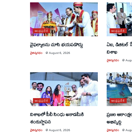
ఆంధ్రప్రదేశ్
ఆంధ్రప్రదేశ్
వైఫల్యాలను చూసి భయపడొద్దు
ఏఐ, డిజిటల్ 
విశాఖ
చైతన్యరధం
@
August 6, 2026
చైతన్యరధం
@
Augu
ఆంధ్రప్రదేశ్
ఆంధ్రప్రదేశ్
విశాఖలో పీవీ సింధు అకాడమీకి
ప్రజల ఆకాంక్ష
శంకుస్థాపన
అభివృద్ధి
చైతన్యరధం
@
August 6, 2026
చైతన్యరధం
@
Augu