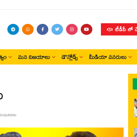
టీడీపీ లో 
్వం
మన విజయాలు
డౌన్లోడ్స్
మీడియా వనరులు
ు
 సంఘటనలు