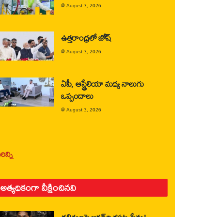
@
August 7, 2026
ఉత్తరాంధ్రలో జోష్
@
August 3, 2026
ఏపీ, ఆస్ట్రేలియా మధ్య నాలుగు
ఒప్పందాలు
@
August 3, 2026
ిన్ని
అత్యధికంగా వీక్షించినవి