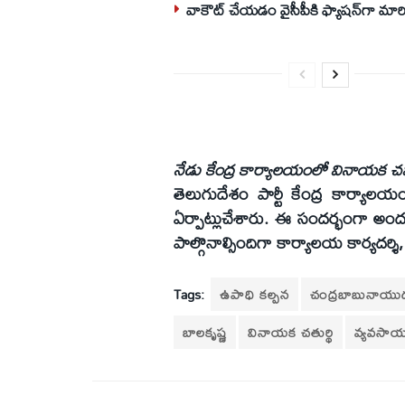
వాకౌట్ చేయడం వైసీపీకి ఫ్యాషన్‌గా మార
నేడు కేంద్ర కార్యాలయంలో వినాయక చవ
తెలుగుదేశం పార్టీ కేంద్ర కార్యా
ఏర్పాట్లుచేశారు. ఈ సందర్భంగా అందుబ
పాల్గొనాల్సిందిగా కార్యాలయ కార్యదర్శి,
Tags:
ఉపాధి కల్పన
చంద్రబాబునాయు
బాలకృష్ణ
వినాయక చతుర్థి
వ్యవసా