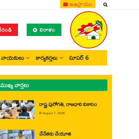
అభిప్రాయం
చేరండి
విరాళం
నాయకులు
కార్యకర్తలు
సూపర్ 6
ముఖ్య వార్తలు
రాష్ట్ర పురోగతి, రాజధాని వికాసం
@
August 7, 2026
చేనేతకు చేయూత