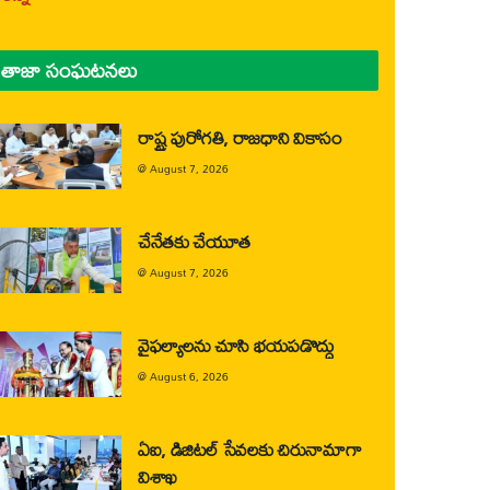
తాజా సంఘటనలు
రాష్ట్ర పురోగతి, రాజధాని వికాసం
@
August 7, 2026
చేనేతకు చేయూత
@
August 7, 2026
వైఫల్యాలను చూసి భయపడొద్దు
@
August 6, 2026
ఏఐ, డిజిటల్ సేవలకు చిరునామాగా
విశాఖ