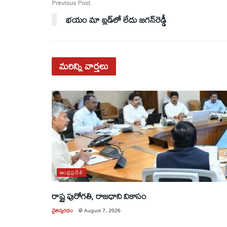
Previous Post
భయం మా బ్లడ్‌లో లేదు జగన్‌రెడ్డీ
మరిన్ని
వార్తలు
ఆంధ్రప్రదేశ్
రాష్ట్ర పురోగతి, రాజధాని వికాసం
చైతన్యరధం
@
August 7, 2026