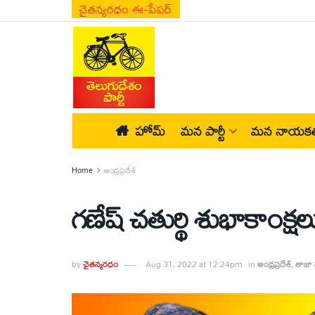
చైతన్యరధం ఈ-పేపర్
హోమ్
మన పార్టీ
మన నాయకత
Home
ఆంధ్రప్రదేశ్
గణేష్‌ చతుర్థి శుభాకాంక్షల
by
చైతన్యరధం
Aug 31, 2022 at 12:24pm
in
ఆంధ్రప్రదేశ్
,
తాజా