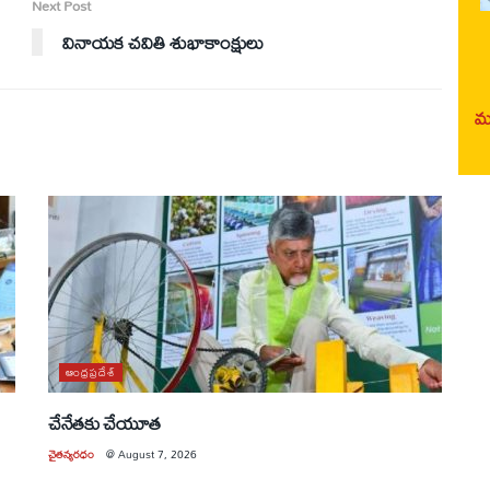
Next Post
వినాయక చవితి శుభాకాంక్షులు
మర
ఆంధ్రప్రదేశ్
చేనేతకు చేయూత
చైతన్యరధం
@
August 7, 2026