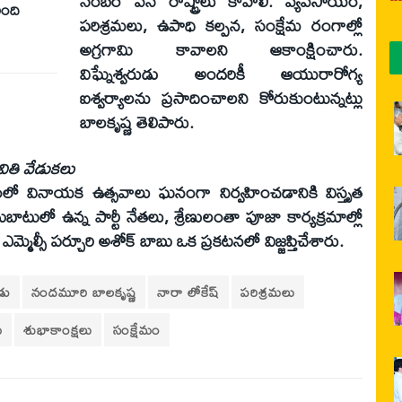
నెంబర్‌ వన్‌ రాష్ట్రాలు కావాలి. వ్యవసాయం,
ింది
పరిశ్రమలు, ఉపాధి కల్పన, సంక్షేమ రంగాల్లో
అగ్రగామి కావాలని ఆకాంక్షించారు.
విఘ్నేశ్వరుడు అందరికీ ఆయురారోగ్య
ఐశ్వర్యాలను ప్రసాదించాలని కోరుకుంటున్నట్లు
బాలకృష్ణ తెలిపారు.
ితి వేడుకలు
లయంలో వినాయక ఉత్సవాలు ఘనంగా నిర్వహించడానికి విస్తృత
ాటులో ఉన్న పార్టీ నేతలు, శ్రేణులంతా పూజా కార్యక్రమాల్లో
 ఎమ్మెల్సీ పర్చూరి అశోక్‌ బాబు ఒక ప్రకటనలో విజ్జప్తిచేశారు.
డు
నందమూరి బాలకృష్ణ
నారా లోకేష్
పరిశ్రమలు
య
శుభాకాంక్షలు
సంక్షేమం