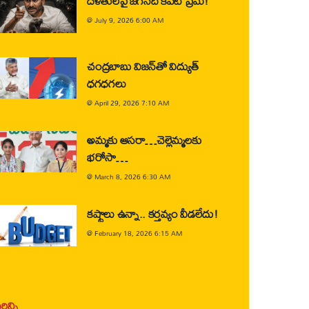
దళితులపై జగన్‌ది కపట ప్రేమ!
@
July 9, 2026 6:00 AM
చంద్రబాబు విజన్‌తో విద్యుత్
ధగధగలు
@
April 29, 2026 7:10 AM
అమ్మకు ఆసరా…చెల్లెమ్మలకు
భరోసా…
@
March 8, 2026 6:30 AM
కష్టాలు ఉన్నా.. కర్తవ్యం వీడలేదు!
@
February 18, 2026 6:15 AM
ిన్ని