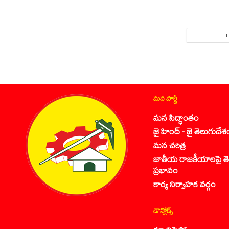
మన పార్టీ
మన సిద్ధాంతం
జై హింద్ - జై తెలుగుదేశ
మన చరిత్ర
జాతీయ రాజకీయాలపై తె
ప్రభావం
కార్య నిర్వాహక వర్గం
డౌన్లోడ్స్