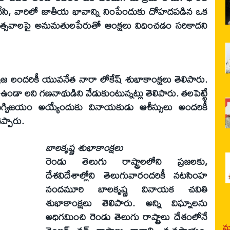
కంచేసి, వారిలో జాతీయ భావాన్ని నింపేందుకు దోహదపడిన ఒక
‌ ఉత్సవాలపై అనుమతులపేరుతో ఆంక్షలు విధించడం సరికాదని
జ లందరికీ యువనేత నారా లోకేష్‌ శుభాకాంక్షలు తెలిపారు.
డా లని గణనాథుడిని వేడుకుంటున్నట్లు తెలిపారు. తలపెట్టే
ిగ్విజయం అయ్యేందుకు వినాయకుడు ఆశీస్సులు అందరికీ
ెప్పారు.
బాలకృష్ణ శుభాకాంక్షలు
రెండు తెలుగు రాష్ట్రాలలోని ప్రజలకు,
దేశవిదేశాల్లోని తెలుగువారందరికీ నటసింహ
నందమూరి బాలకృష్ణ వినాయక చవితి
శుభాకాంక్షలు తెలిపారు. అన్ని విఘ్నాలను
అధిగమించి రెండు తెలుగు రాష్ట్రాలు దేశంలోనే
మర