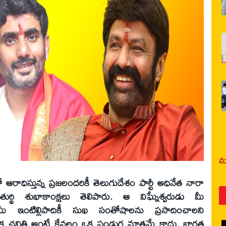
మర
 ఆరాధిస్తున్న ప్రజలందరికీ తెలుగుదేశం పార్టీ అధినేత నారా
్థి శుభాకాంక్షలు తెలిపారు. ఆ విఘ్నేశ్వరుడు మీ
ి, మీ ఇంటిల్లిపాదికీ సుఖ సంతోషాలను ప్రసాదించాలని
ాయక చవితి అంటే కేవలం ఒక పండుగ మాత్రమే కాదు. భారత