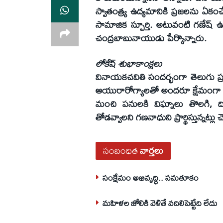
స్వాతంత్య్ర ఉద్యమానికి ప్రజలను ఏ
సామాజిక స్పూర్తి. అటువంటి గణేష్
చంద్రబాబునాయుడు పేర్కొన్నారు.
లోకేష్‌ శుభాకాంక్షలు
వినాయకచవితి సందర్భంగా తెలుగు ప్ర
ఆయురారోగ్యాలతో అందరూ క్షేమంగా ఉం
మంచి పనులకి విఘ్నాలు తొలగి, ద
తోడవ్వాలని గణనాధుని ప్రార్థిస్తున్నట్లు చ
సంబంధిత
వార్తలు
సంక్షేమం అభివృద్ధి.. సమతూకం
మహిళల జోలికి వెళితే వదిలిపెట్టేది లేదు