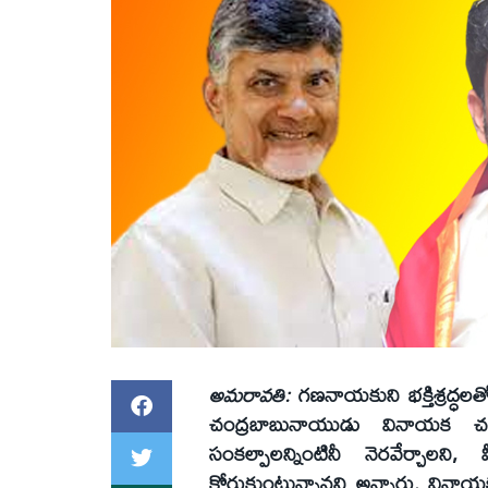
అమరావతి:
గణనాయకుని భక్తిశ్రద్ధలతో
చంద్రబాబునాయుడు వినాయక చతుర
సంకల్పాలన్నింటినీ నెరవేర్చాలన
కోరుకుంటున్నానని అన్నారు. విన