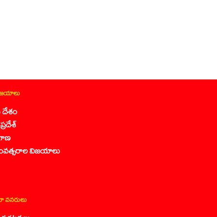
ిజయాలు
 దేశం
ప్రదేశ్
గాణ
ంవత్సరాల విజయాలు
ా వనరులు