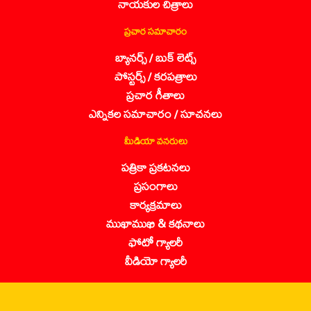
నాయకుల చిత్రాలు
ప్రచార సమాచారం
బ్యానర్స్ / బుక్ లెట్స్
పోస్టర్స్ / కరపత్రాలు
ప్రచార గీతాలు
ఎన్నికల సమాచారం / సూచనలు
మీడియా వనరులు
పత్రికా ప్రకటనలు
ప్రసంగాలు
కార్యక్రమాలు
ముఖాముఖి & కథనాలు
ఫోటో గ్యాలరీ
వీడియో గ్యాలరీ