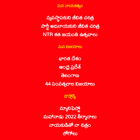
మన నాయకత్వం
వ్యవస్థాపకుని జీవిత చరిత్ర
పార్టీ అధినాయకుని జీవిత చరిత్ర
NTR శత జయంతి ఉత్సవాలు
మన విజయాలు
భారత దేశం
ఆంధ్ర ప్రదేశ్
తెలంగాణ
44 సంవత్సరాల విజయాలు
డౌన్లోడ్స్
మ్యానిఫెస్టో
మహానాడు 2022 తీర్మానాలు
నాయకుడితో నా చిత్రం
లోగోలు