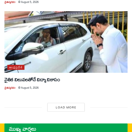
చైతన్యరధం
@
August 5, 2026
ఆంధ్రప్రదేశ్
నైతిక విలువలతోనే విద్యా వికాసం
చైతన్యరధం
@
August 5, 2026
LOAD MORE
ముఖ్య వార్తలు