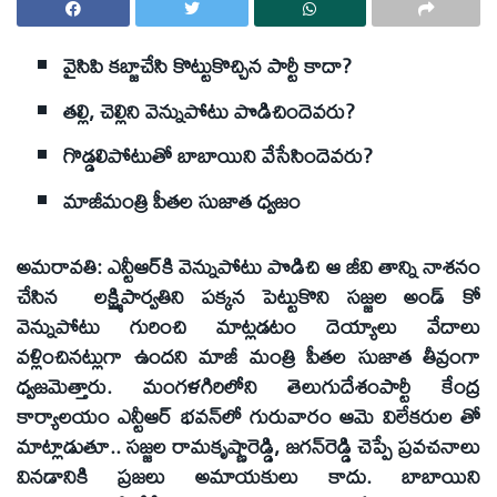
వైసిపి కబ్జాచేసి కొట్టుకొచ్చిన పార్టీ కాదా?
తల్లి, చెల్లిని వెన్నుపోటు పొడిచిందెవరు?
గొడ్డలిపోటుతో బాబాయిని వేసేసిందెవరు?
మాజీమంత్రి పీతల సుజాత ధ్వజం
అమరావతి: ఎన్టీఆర్‌కి వెన్నుపోటు పొడిచి ఆ జీవి తాన్ని నాశనం
చేసిన లక్ష్మిపార్వతిని పక్కన పెట్టుకొని సజ్జల అండ్‌ కో
వెన్నుపోటు గురించి మాట్లడటం దెయ్యాలు వేదాలు
వళ్లించినట్లుగా ఉందని మాజీ మంత్రి పీతల సుజాత తీవ్రంగా
ధ్వజమెత్తారు. మంగళగిరిలోని తెలుగుదేశంపార్టీ కేంద్ర
కార్యాలయం ఎన్టీఆర్‌ భవన్‌లో గురువారం ఆమె విలేకరుల తో
మాట్లాడుతూ.. సజ్జల రామకృష్ణారెడ్డి, జగన్‌రెడ్డి చెప్పే ప్రవచనాలు
వినడానికి ప్రజలు అమాయకులు కాదు. బాబాయిని