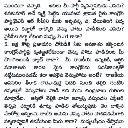
ముందుగా చెప్పాలి. అసలు మీ పార్టీ వ్యవస్థాపకుడు ఎవరు?
శివకుమార్‌ అనే వ్యక్తి పెట్టిన యువజన శ్రామిక రైతు కాంగ్రెస్‌
పార్టీ(వైఎస్‌ ఆర్‌ సీపీ)ని మీకు అచ్చివచ్చి న, చేయితిరిగి విద్య
అయిన కబ్జాతో లాక్కొని వెన్ను పోటు పొడిచింది ఎవరు?
వైసీపీని కబ్జా చేసింది నువ్వు, నీ ఎ1 కాదా?
5. లక్ష కోట్ల ప్రజాధనం దోపిడీకి నీకు అవకాశం కల్పించిన
కాంగ్రెస్‌పార్టీపై కృతజ్జతలేకుండా వెన్ను పోటు పొడిచింది మీ
దొంగలబండి బ్యాచ్‌ కాదా? మీ రాజకీయ ఉన్నతికి, ఆర్థిక
మూలాలకు కారణ మైన కాంగ్రెస్‌ను పదవీకాంక్షతో
నట్టేటముంచడమే కదా అసలైన వెన్నుపోటు అంటే? రాజకీయ
అవసరం తీరాక గౌరవాధ్యక్ష పదవి నుంచి తల్లిని గెంటేసి
కన్నతల్లికే వెన్నుపోటు పొడి చిన మీరు చంద్రబాబు గురించి
మాట్లాడేది. ఆస్తిలో చెల్లికి వాటా ఇవ్వాల్సి వస్తుందని ఎన్టీఆర్‌
తెచ్చిన చట్టానికి తూట్లు పొడిచి తోబుట్టువుకు చెం దాల్సిన
వేలకోట్ల ఆస్తులను కాజేసి ఆమెను వెన్ను పోటు పొడవడమేగాక
పక్కరాష్ట్రానికి తరిమేసింది మీరు కాదా? మద్యనిషేదం చేస్తామని