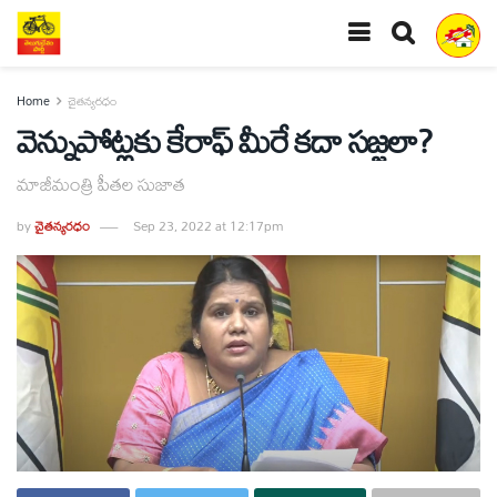
Home
చైతన్యరధం
వెన్నుపోట్లకు కేరాఫ్‌ మీరే కదా సజ్జలా?
మాజీమంత్రి పీతల సుజాత
by
చైతన్యరధం
Sep 23, 2022 at 12:17pm