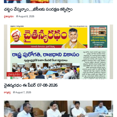
చట్టం చేస్తున్నాం…బీసీలకు సంరక్షణ కల్పిస్తాం
చైతన్యరధం
@
August 8, 2026
చైతన్యరధం
చైతన్యరధం ఈ పేపర్ 07-08-2026
కార్యకర్త
@
August 7, 2026