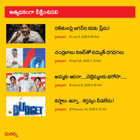
అత్యధికంగా వీక్షించినవి
దళితులపై జగన్‌ది కపట ప్రేమ!
చైతన్యరధం
@
July 9, 2026 6:00 AM
చంద్రబాబు విజన్‌తో విద్యుత్ ధగధగలు
చైతన్యరధం
@
April 29, 2026 7:10 AM
అమ్మకు ఆసరా…చెల్లెమ్మలకు భరోసా…
చైతన్యరధం
@
March 8, 2026 6:30 AM
కష్టాలు ఉన్నా.. కర్తవ్యం వీడలేదు!
చైతన్యరధం
@
February 18, 2026 6:15 AM
మరిన్ని