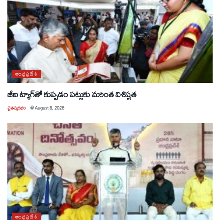
ఆంధ్రప్రదేశ్
జీఐ ట్యాగ్‌తో కుప్పడం పట్టుకు మరింత విశిష్టత
చైతన్యరధం
@
August 8, 2026
ఆంధ్రప్రదేశ్