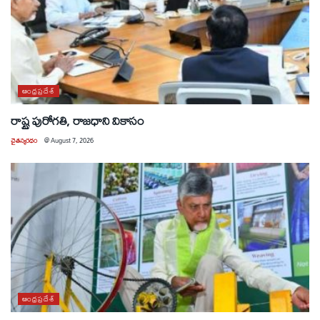
ఆంధ్రప్రదేశ్
రాష్ట్ర పురోగతి, రాజధాని వికాసం
చైతన్యరధం
@
August 7, 2026
ఆంధ్రప్రదేశ్