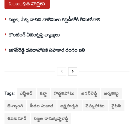
సంబంధిత
వార్తలు
సజ్జల, పేర్ని నానిని పోలీసులు కస్టడీలోకి తీసుకోవాలి
కౌంటింగ్‌ ఏజెంట్లపై వ్యాఖ్యలు
జగన్‌రెడ్డి ధనదాహానికి సహకార రంగం బలి
Tags:
ఎన్టీఆర్
కబ్జా
గొడ్డలిపోటు
జగన్‌రెడ్డి
జర్నలిస్టు
జె-గ్యాంగ్‌
పీతల సుజాత
లక్ష్మిపార్వతి
వెన్నుపోటు
వైసిపి
శివకుమార్‌
సజ్జల రామకృష్ణారెడ్డి