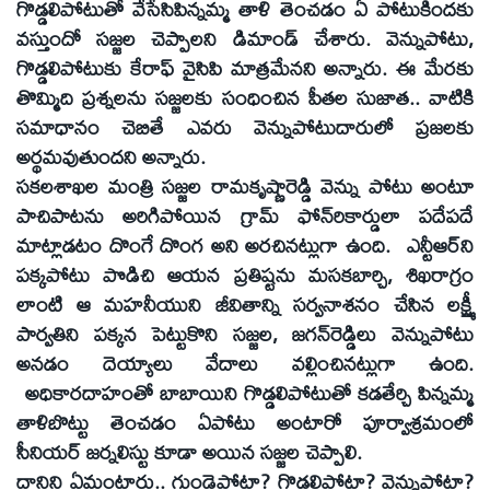
గొడ్డలిపోటుతో వేసేసిపిన్నమ్మ తాళి తెంచడం ఏ పోటుకిందకు
వస్తుందో సజ్జల చెప్పాలని డిమాండ్‌ చేశారు. వెన్నుపోటు,
గొడ్డలిపోటుకు కేరాఫ్‌ వైసిపి మాత్రమేనని అన్నారు. ఈ మేరకు
తొమ్మిది ప్రశ్నలను సజ్జలకు సంధించిన పీతల సుజాత.. వాటికి
సమాధానం చెబితే ఎవరు వెన్నుపోటుదారులో ప్రజలకు
అర్థమవుతుందని అన్నారు.
సకలశాఖల మంత్రి సజ్జల రామకృష్ణారెడ్డి వెన్ను పోటు అంటూ
పాచిపాటను అరిగిపోయిన గ్రామ్‌ ఫోన్‌రికార్డులా పదేపదే
మాట్లాడటం దొంగే దొంగ అని అరచినట్లుగా ఉంది. ఎన్టీఆర్‌ని
పక్కపోటు పొడిచి ఆయన ప్రతిష్టను మసకబార్చి, శిఖరాగ్రం
లాంటి ఆ మహనీయుని జీవితాన్ని సర్వనాశనం చేసిన లక్ష్మీ
పార్వతిని పక్కన పెట్టుకొని సజ్జల, జగన్‌రెడ్డిలు వెన్నుపోటు
అనడం దెయ్యాలు వేదాలు వల్లించినట్లుగా ఉంది.
అధికారదాహంతో బాబాయిని గొడ్డలిపోటుతో కడతేర్చి పిన్నమ్మ
తాళిబొట్టు తెంచడం ఏపోటు అంటారో పూర్వాశ్రమంలో
సీనియర్‌ జర్నలిస్టు కూడా అయిన సజ్జల చెప్పాలి.
దానిని ఏమంటారు.. గుండెపోటా? గొడ్డలిపోటా? వెన్నుపోటా?