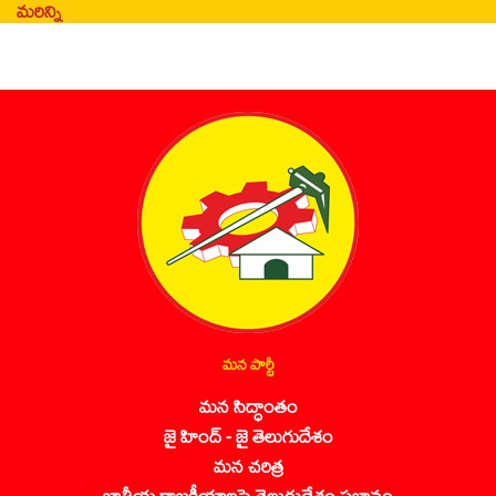
మరిన్ని
మన పార్టీ
మన సిద్ధాంతం
జై హింద్ - జై తెలుగుదేశం
మన చరిత్ర
జాతీయ రాజకీయాలపై తెలుగుదేశం ప్రభావం