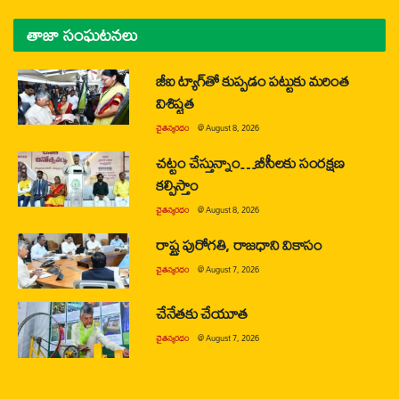
తాజా సంఘటనలు
జీఐ ట్యాగ్‌తో కుప్పడం పట్టుకు మరింత
విశిష్టత
చైతన్యరధం
@
August 8, 2026
చట్టం చేస్తున్నాం…బీసీలకు సంరక్షణ
కల్పిస్తాం
చైతన్యరధం
@
August 8, 2026
రాష్ట్ర పురోగతి, రాజధాని వికాసం
చైతన్యరధం
@
August 7, 2026
చేనేతకు చేయూత
చైతన్యరధం
@
August 7, 2026