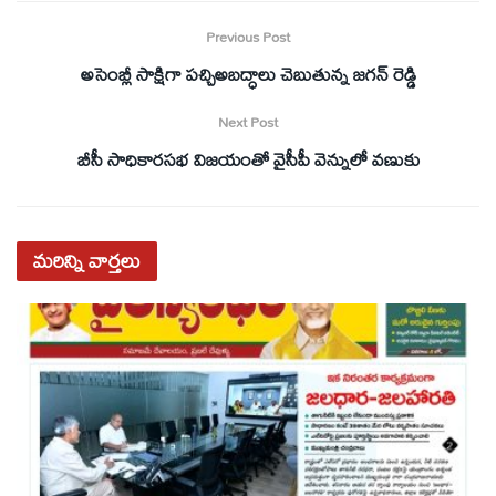
Previous Post
అసెంబ్లీ సాక్షిగా పచ్చిఅబద్ధాలు చెబుతున్న జగన్‌ రెడ్డి
Next Post
బీసీ సాధికారసభ విజయంతో వైసీపీ వెన్నులో వణుకు
మరిన్ని
వార్తలు