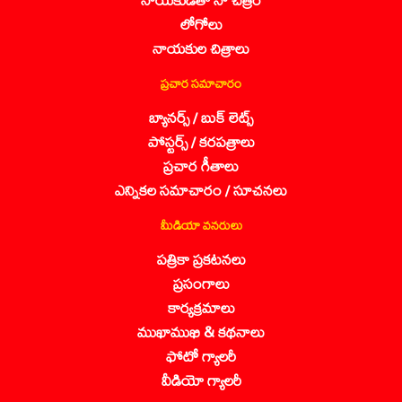
లోగోలు
నాయకుల చిత్రాలు
ప్రచార సమాచారం
బ్యానర్స్ / బుక్ లెట్స్
పోస్టర్స్ / కరపత్రాలు
ప్రచార గీతాలు
ఎన్నికల సమాచారం / సూచనలు
మీడియా వనరులు
పత్రికా ప్రకటనలు
ప్రసంగాలు
కార్యక్రమాలు
ముఖాముఖి & కథనాలు
ఫోటో గ్యాలరీ
వీడియో గ్యాలరీ