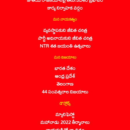
కార్య నిర్వాహక వర్గం
మన నాయకత్వం
వ్యవస్థాపకుని జీవిత చరిత్ర
పార్టీ అధినాయకుని జీవిత చరిత్ర
NTR శత జయంతి ఉత్సవాలు
మన విజయాలు
భారత దేశం
ఆంధ్ర ప్రదేశ్
తెలంగాణ
44 సంవత్సరాల విజయాలు
డౌన్లోడ్స్
మ్యానిఫెస్టో
మహానాడు 2022 తీర్మానాలు
నాయకుడితో నా చిత్రం