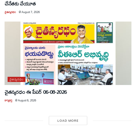
చేనేతకు చేయూత
చైతన్యరధం
@
August 7, 2026
చైతన్యరధం
చైతన్యరధం ఈ పేపర్ 06-08-2026
కార్యకర్త
@
August 6, 2026
LOAD MORE