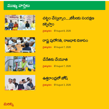
ముఖ్య వార్తలు
చట్టం చేస్తున్నాం…బీసీలకు సంరక్షణ
కల్పిస్తాం
చైతన్యరధం
@
August 8, 2026
రాష్ట్ర పురోగతి, రాజధాని వికాసం
చైతన్యరధం
@
August 7, 2026
చేనేతకు చేయూత
చైతన్యరధం
@
August 7, 2026
ఉత్తరాంధ్రలో జోష్
చైతన్యరధం
@
August 3, 2026
మరిన్ని