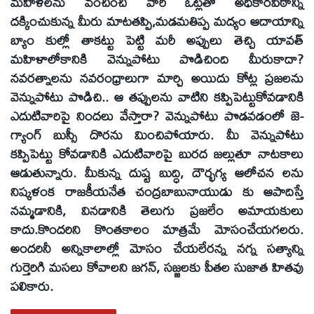
మహిళలను వంచించి వారి ఓట్లతో అధికారపీఠాన్ని
దక్కించుకున్న మీరు మాటతప్పి,మడమతిప్ప మద్యం ఆదాయాన్ని
బ్యాం కుల్లో తాకట్టు పెట్టి మరీ అప్పులు తెచ్చి యావత్‌
మహిళాలోకానికి వెన్నుపోటు పొడిచింది మీరుకాదా?
నవరత్నాలను నవరంధ్రాలుగా మార్చి అయిదు కోట్ల ప్రజలను
వెన్నుపోటు పొడిచి.. ఆ తప్పులను వాటిని కప్పిపెట్టుకోవడానికి
ఎదుటివారిపై నిందలు వేస్తారా? వెన్నుపోటు పొడవడంలో జె-
గ్యాంగ్‌ బుస్సీ దొరను మించిపోయారు. మీ వెన్నుపోటు
కప్పిపెట్టు కోవడానికి ఎదుటివారిపై బురద జల్లుతూ నాటకాలు
ఆడుతున్నారు. మీకున్న దుష్ట బుద్ధి, దౌర్భగ్య ఆలోచన లను
నిష్కళంక రాజకీయనేత చంద్రబాబునాయుడు కు ఆపాదిస్తే
నమ్మడానికి, వినడానికి తెలుగు ప్రజలేం అమాయకులు
కాదు.కొందరిని కొంతకాలం మాత్రమే మోసంచేయగలరు.
అందరినీ అన్నికాలాల్లో మోసం చేయలేరన్న నగ్న సత్యాన్ని
గుర్తెరిగి మసలు కోవాలని జగన్‌, సజ్జలకు పీతల సుజాత హితవు
పలికారు.