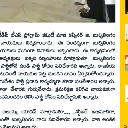
ీ టీఎస్‌ ప్రోగ్రామ్‌ కమిటీ మాజీ కన్వీనర్‌ జి. బుచ్చిలింగం
ీఎస్‌ నాయకులు నిర్వహించారు. ఈ సందర్భంగా బుచ్చిలింగం
ి నాయకులు ఘనంగా నివాళులు అర్పించారు. ఈ కార్యక్రమంలో
్‌ అధ్యకక్షులు బక్కని నర్సింహులు మాట్లాడుతూ…బుచ్చిలింగం
ర్టీలోనే ఉండి పార్టీ కోసం పనిచేశారని అన్నారు. రాజకీయ
 అటువంటి నాయకుల పట్ల చులకన భావం ఏర్పడుతోందన్నారు.
లుగుదేశం పార్టీ ప్రధాన కార్యదర్శిగా కూడా పనిచేశారని అన్నారు.
కూడా చేశారని గుర్తుచేశారు. క్రమశిక్షణ కలిగిన నాయకునిగా
ో మనమందరం కలిసి పార్టీ కోసం పనిచేద్దామని అన్నారు.
 జక్కలి ఐలయ్య యాదవ్‌ మాట్లాడుతూ… ఎన్టీఆర్‌ అభిమానిగా,
ంతో బుచ్చిలింగం గారు పనిచేశారని అన్నారు. వారి అంకిత
 వెళ్దామని అన్నారు.
మర