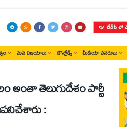
టీడీపీ లో 
్వం
మన విజయాలు
డౌన్లోడ్స్
మీడియా వనరులు
ుపనిచేశారు :