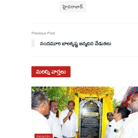
హైదరాబాద్
Previous Post
నందమూరి బాలకృష్ణ జన్మదిన వేడుకలు
మరిన్ని
వార్తలు
చైతన్యరధం