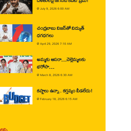
దళితులపై జగన్‌ది కపట ప్రేమ!
@
July 9, 2026 6:00 AM
చంద్రబాబు విజన్‌తో విద్యుత్
ధగధగలు
@
April 29, 2026 7:10 AM
అమ్మకు ఆసరా…చెల్లెమ్మలకు
భరోసా…
@
March 8, 2026 6:30 AM
కష్టాలు ఉన్నా.. కర్తవ్యం వీడలేదు!
@
February 18, 2026 6:15 AM
ిన్ని