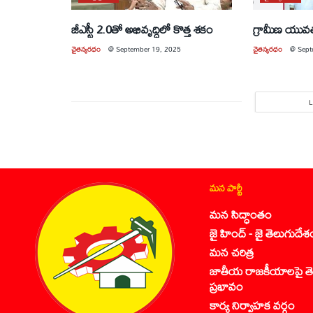
జీఎస్టీ 2.0తో అభివృద్ధిలో కొత్త శకం
గ్రామీణ యువ
చైతన్యరధం
@
September 19, 2025
చైతన్యరధం
@
Sept
మన పార్టీ
మన సిద్ధాంతం
జై హింద్ - జై తెలుగుదేశ
మన చరిత్ర
జాతీయ రాజకీయాలపై తె
ప్రభావం
కార్య నిర్వాహక వర్గం