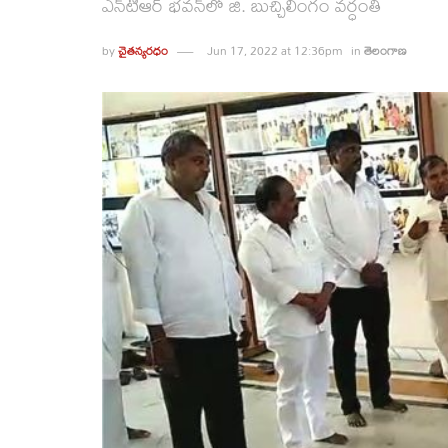
ఎన్‌టీఆర్‌ భవన్‌లో జి. బుచ్చిలింగం వర్ధంతి
by
చైతన్యరధం
Jun 17, 2022 at 12:36pm
in
తెలంగాణ