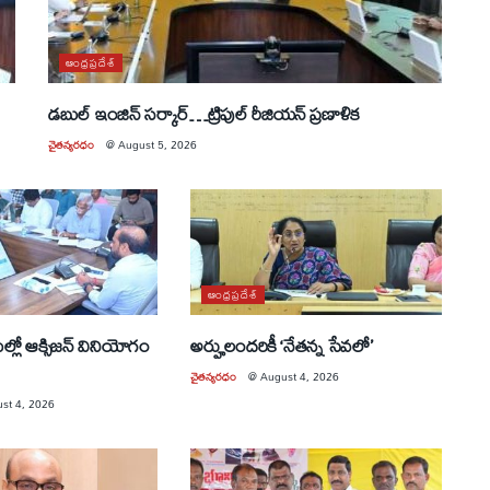
ఆంధ్రప్రదేశ్
డబుల్ ఇంజిన్ సర్కార్…ట్రిపుల్ రీజియన్ ప్రణాళిక
చైతన్యరధం
@
August 5, 2026
ఆంధ్రప్రదేశ్
రుల్లో ఆక్సిజన్ వినియోగం
అర్హులందరికీ ‘నేతన్న సేవలో’
చైతన్యరధం
@
August 4, 2026
st 4, 2026