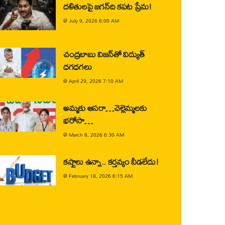
దళితులపై జగన్‌ది కపట ప్రేమ!
@
July 9, 2026 6:00 AM
చంద్రబాబు విజన్‌తో విద్యుత్
ధగధగలు
@
April 29, 2026 7:10 AM
అమ్మకు ఆసరా…చెల్లెమ్మలకు
భరోసా…
@
March 8, 2026 6:30 AM
కష్టాలు ఉన్నా.. కర్తవ్యం వీడలేదు!
@
February 18, 2026 6:15 AM