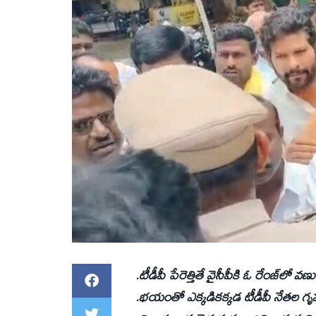
.టీడీపీ పేరెత్తితే వైసీపీకి ఓ రేంజ్‌లో వణ
.భయంతో ఎక్కడికక్కడ టీడీపీ నేతల గ