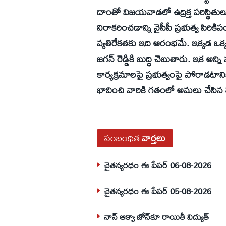
దాంతో విజయవాడలో ఉద్రిక్త పరిస్థిత
నిరాకరించడాన్ని వైసీపీ ప్రభుత్వ పిరికిప
వ్యతిరేకతకు ఇది ఆరంభమే. ఇక్కడ ఒక్క
జగన్‌ రెడ్డికి బుద్ధి చెబుతారు. ఇక అన్
కార్యక్రమాలపై ప్రభుత్వంపై పోరాడటానిక
భావించి వారికి గతంలో అమలు చేసిన 
సంబంధిత
వార్తలు
చైతన్యరధం ఈ పేపర్ 06-08-2026
చైతన్యరధం ఈ పేపర్ 05-08-2026
నాన్ ఆక్వా జోన్‌కూ రాయితీ విద్యుత్