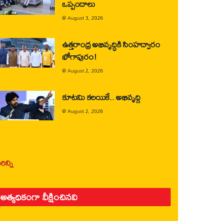
ఒప్పందాలు
@
August 3, 2026
ఉత్తరాంధ్ర అభివృద్ధికి సింహద్వారం
భోగాపురం!
@
August 2, 2026
కూటమి కలయికే.. అభివృద్ధి
@
August 2, 2026
ిన్ని
అత్యధికంగా వీక్షించినవి