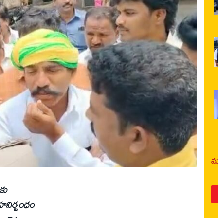
మర
ుకు
ృహనిర్బంధం