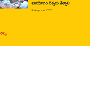
వినియోగం లెక్కలు తేల్చాలి
@
August 4, 2026
ిన్ని