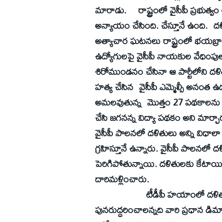
మారాడు. రాష్ట్రంలో వైసీపీ ప్రభుత్వ
అన్యాయం చేసింది. చేస్తూనే ఉంది. 
అత్యాచార ఘటనలు రాష్ట్రంలో భయబ్రాంతు
ఉద్యోగులపై వైసీపీ నాయకుల వేధింపులు
శిరోముండనం చేసినా ఆ పార్టీలోని దళిత
హత్య చేసిన వైసీపీ ఎమ్మెల్సీ అనంత ఉద
అమలవుతున్న మొత్తం 27 పథకాలను వైసీపీ
చేసి జగనన్న విద్యా పథకం అని మార్చారు
వైసీపీ పాలనలో దళితులు అన్ని విధాలా
గ్రహిస్తూనే ఉన్నారు. వైసీపీ పాలనలో
పెరిగిపోతున్నాయి. దళితులకు కేటాయించ
దారిమళ్లించారు.
టీడీపీ హయాంలో దళిత సంక్షేమా
పునరుద్దరించాలన్నది వారి ప్రధాన డిమ