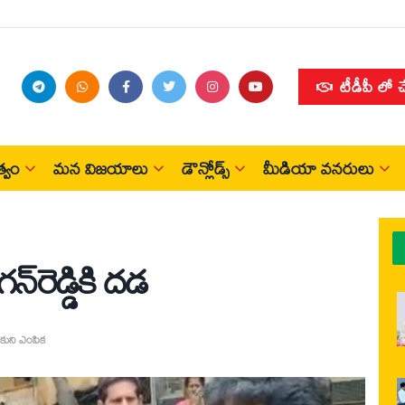
టీడీపీ లో 
్వం
మన విజయాలు
డౌన్లోడ్స్
మీడియా వనరులు
్‌రెడ్డికి దడ
ుని ఎంపిక