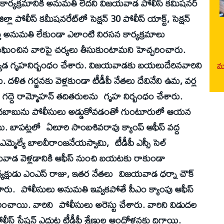
ార్యక్రమానికి అనుమతి లేదని విజయవాడ పోలీస్‌ కమిషనర్‌
లా పోలీస్‌ కమీషనరేట్‌లో సెక్షన్‌ 30 పోలీస్‌ యాక్ట్‌, సెక్షన్‌
అనుమతి లేకుండా ఎలాంటి నిరసన కార్యక్రమాలు
 ఉల్లంఘించిన వారిపై చర్యలు తీసుకుంటామని హెచ్చరించారు.
డికక్కడ గృహనిర్బంధం చేశారు. విజయవాడకు బయలుదేరినవారిని
మర
. దళిత గర్జనకు వెళ్లకుండా టీడీపీ నేతలు దేవినేని ఉమ, వర్ల
, గద్దె రామ్మోహన్‌ తదితరులను గృహ నిర్బంధం చేశారు.
బాబును పోలీసులు అడ్డుకోవడంతో గుంటూరులో ఆయన
్డాయి. బాపట్లలో ఏలూరి సాంబశివరావు క్యాంప్‌ ఆఫీస్‌ వద్ద
మెల్యే బాలవీరాంజనేయస్వామి, టీడీపీ ఎస్సీ సెల్‌
ాడ వెళ్లడానికి ఆఫీస్‌ నుంచి బయటకు రాకుండా
ట్ర అధ్యక్షుడు ఎంఎస్‌ రాజు, ఇతర నేతలు విజయవాడ ధర్నా చౌక్‌
ెలిపారు. పోలీసులు అనుమతి ఇవ్వకపోతే సీఎం క్యాంపు ఆఫీస్‌
ించాయి. వారిని పోలీసులు అరెస్టు చేశారు. వారిని విడుదల
‌ స్టేషన్‌ ఎదుట టీడీపీ శ్రేణుల ఆందోళనకు దిగాయి.