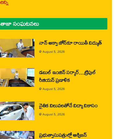
ిన్ని
తాజా సంఘటనలు
నాన్ ఆక్వా జోన్‌కూ రాయితీ విద్యుత్
@
August 5, 2026
డబుల్ ఇంజిన్ సర్కార్…ట్రిపుల్
రీజియన్ ప్రణాళిక
@
August 5, 2026
నైతిక విలువలతోనే విద్యా వికాసం
@
August 5, 2026
ప్రభుత్వాసుపత్రుల్లో ఆక్సిజన్