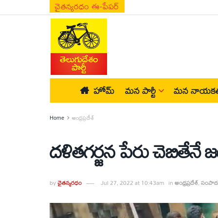
చైతన్యరధం ఈ-పేపర్
హోమ్
మన పార్టీ
మన నాయకత
Home
ఆంధ్రప్రదేశ్
దళితగర్జన పేరు చెబితేనే జగన
by
చైతన్యరధం
Jul 27, 2022 at 10:43am
in
ఆంధ్రప్రదేశ్
,
సంపాదక