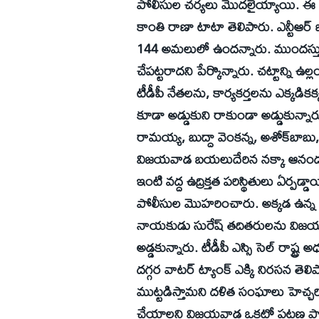
పోలీసుల చర్యలు మొదలైయ్యాయి. ఈ క
కాంతి రాణా టాటా తెలిపారు. ఎన్టీఆర్‌ జిల్
144 అమలులో ఉందన్నారు. ముందస్తు 
చేపట్టరాదని పేర్కొన్నారు. చట్టాన్ని
టీడీపీ నేతలను, కార్యకర్తలను ఎక్క
కూడా అడ్డుకుని రాకుండా అడ్డుకున్నారు
రామయ్య, బుద్దా వెంకన్న, అశోక్‌బాబు
విజయవాడ బయలుదేరిన నక్కా ఆనంద
ఇంటి వద్ద ఉద్రిక్తత పరిస్థితులు ఏర్పడ
పోలీసుల మొహరించారు. అక్కడ ఉన్న ఎమ్
నాయకుడు సురేష్‌ తదితరులను విజయవ
అడ్డకున్నారు. టీడీపీ ఎస్సి సెల్‌ రాష్
దగ్గర వాటర్‌ ట్యాంక్‌ ఎక్కి నిరసన త
ముట్టడిస్తామని దళిత సంఘాలు హెచ్చర
చేయాలని విజయవాడ ఒకటో పట్టణ పోలీస్