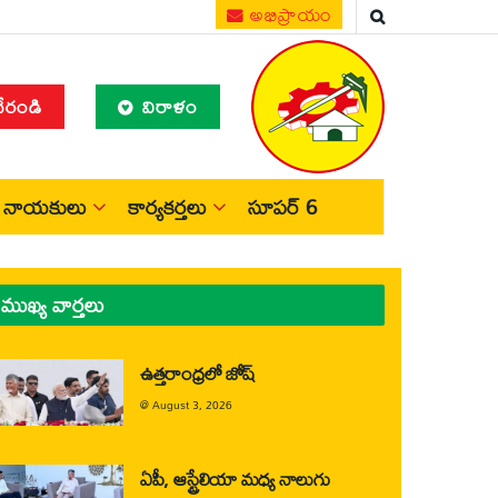
అభిప్రాయం
చేరండి
విరాళం
నాయకులు
కార్యకర్తలు
సూపర్ 6
ముఖ్య వార్తలు
ఉత్తరాంధ్రలో జోష్
@
August 3, 2026
ఏపీ, ఆస్ట్రేలియా మధ్య నాలుగు