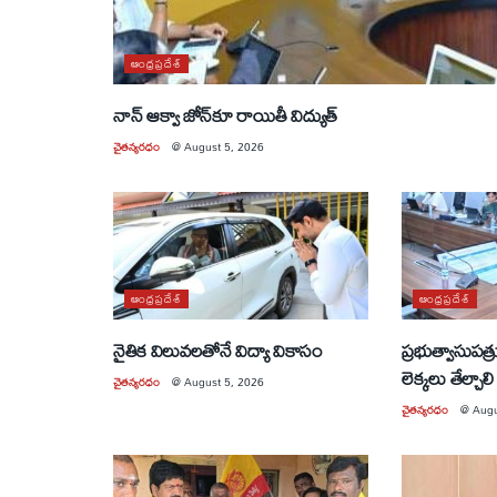
ఆంధ్రప్రదేశ్
నాన్ ఆక్వా జోన్‌కూ రాయితీ విద్యుత్
చైతన్యరధం
@
August 5, 2026
ఆంధ్రప్రదేశ్
ఆంధ్రప్రదేశ్
నైతిక విలువలతోనే విద్యా వికాసం
ప్రభుత్వాసుపత్
లెక్కలు తేల్చాలి
చైతన్యరధం
@
August 5, 2026
చైతన్యరధం
@
Augu