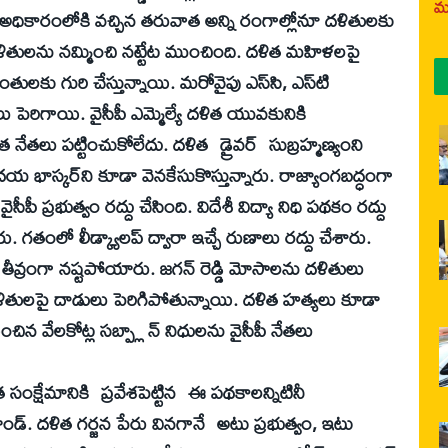
మర
ం అధికారంలోకి వచ్చిన తరువాత అన్ని రంగాల్లోనూ దళితులకు
దళితులను నమ్మించి నట్టేట ముంచింది. దళిత మహిళలపై
లకు గురి చేస్తున్నాయి. మరోవైపు ఎస్‌సి, ఎస్‌టి
 పెరిగాయి. వైసీపీ ఎమ్మెల్యే దళిత యువకునికి
 నేతలు పట్టించుకోలేదు. దళిత డ్రైవర్‌ సుబ్రహ్మణ్యంని
య భాస్కర్‌ని కూడా వెనకేసుకొస్తున్నారు. రాజ్యాంగబద్ధంగా
 ప్రభుత్వం రద్దు చేసింది. విదేశీ విద్యా నిధి పథకం రద్దు
. గతంలో లీడ్క్యాలప్‌ ద్వారా ఇచ్చే రుణాలు రద్దు చేశారు.
 తీవ్రంగా నష్టపోయారు. జగన్‌ రెడ్డి మోసాలను దళితులు
 దళితులపై దాడులు పెరిగిపోతున్నాయి. దళిత హత్యలు కూడా
ిన వేలకోట్ల సబ్ప్లా న్‌ నిధులను వైసీపీ నేతలు
నికి ప్రవేశపెట్టిన ఈ పథకాలన్నిటినీ
ాండ్‌. దళిత గర్జన పేరు వినగానే అటు ప్రభుత్వం, ఇటు