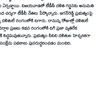
ులు ఏర్పడ్డాయి. విజయవాడలో టీడీపీ దళిత గర్జనకు అనుమతి
ంద చర్యగా టీడీపీ నేతలు పేర్కొన్నారు. జగన్‌రెడ్డి ప్రభుత్వంపై
 దళితులే రంగంలోకి దిగారు. రానున్న రోజుల్లో దళితులే
ని వర్గాల ప్రజలు కథన రంగంలోకి దిగి ప్రజా వ్యతిరేక
ి సిద్ధమవుతున్నారు. ప్రభుత్వం దీనిని దళితుల హెచ్చరికగా
సంక్షేమ పథకాలు పునరుద్ధరించడం మంచిది.