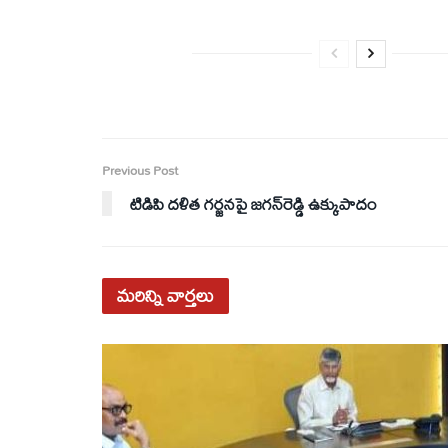
Previous Post
టిడిపి దళిత గర్జనపై జగన్‌రెడ్డి ఉక్కుపాదం
మరిన్ని
వార్తలు