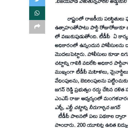
.విజయవాడ వెళుతున్నవారిని అడ్డుకుని 
(చైతన్యరథం స్పె
రా
ష్ట్రంలో రాజకీయ పరిస్థితులు 
ఉత్సాహంతోపాటు పార్టీ రోజురోజుకూ బలప
లో వణుకుపుడుతోంది. టీడీపీ ఏ కార్య
అధికారంలో ఉన్నందున పోలీసులను ద్వా
మొదలుపెట్టారు. పోలీసులు కూడా దిగ
చట్టాన్ని గాలికి వదిలేసి అధికార పార్టీవా
ముఖ్యంగా టీడీపీ మహిళలు, మైనార్టీలు,
వేధింపులను, బెదిరింపులను పట్టించుకునే
జగన్‌ రెడ్డి ప్రభుత్వం రద్దు చేసిన దళిత
ఎంఎస్‌ రాజు ఆధ్వర్యంలో మంగళవారం వ
ఎస్సీ, ఎస్టీ చట్టాన్ని నీరుగార్చిన జగన్‌
టీడీపీ పాలనలో పలు పథకాల ద్వారా ఎస
పొందారు. 200 యూనిట్ల ఉచిత విద్యుత్‌