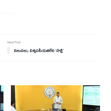
Next Post
విలువలు, విశ్వసనీయతలేని ‘సాక్షి’