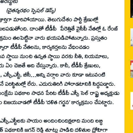
అరెస్టులు
షల్‌ డెస్క్‌)
పూర్తిగా మారిపోయాయి. తెలుగుదేశం పార్టీ శ్రేణుల్లో
డుతోంది. దాంతో టీడీపీ పేరెత్తితే వైసీపీ నేతల్లో ఓ రేంజ్‌
క్రమం తలపెట్టినా వారు భయపడిపోతున్నారు. ప్రస్తుతం
రా టీడీపీ నేతలను, కార్యకర్తలను వేధించడం
ువ స్థాయి నుంచి ఉన్నత స్థాయి వరకు నీతి, నియమాలు,
రు ఏం చెబితే అది చేస్తున్నారు. కానీ, టీడీపీ శ్రేణులు,
 ఎస్సీ,ఎస్టీ, బీసీ…అన్ని వర్గాల వారు కూడా ఇటువంటి
 పరిస్థితుల్లో లేరు. ఎదురుతిరిగి పోరాడటానికి సిద్ధపడ్డారు.
 సంక్షేమ పథకాల సాధన పేరిట టీడీపీ ఎస్సీ సెల్‌ రాష్ట్ర అధ్యక్షుడు
ిజయవాడలో టీడీపీ ‘దళిత గర్జన’ కార్యక్రమం చేపట్టారు.
్సీ,ఎస్టీలకు సాయం అందించిందిక్షలాది మంది లబ్ధి
 పథకానికి జగన్‌ రెడ్డి తూట్లు పొడిచి దళితుల ద్రోహిగా