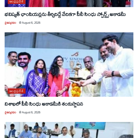
ఆంధ్రప్రదేశ్
భవిష్యత్ ఛాంపియన్లను తీర్చిదిద్దే వేదికగా పీవీ సింధు స్పోర్ట్స్ అకాడమీ
చైతన్యరధం
@
August 6, 2026
ఆంధ్రప్రదేశ్
విశాఖలో పీవీ సింధు అకాడమీకి శంకుస్థాపన
చైతన్యరధం
@
August 6, 2026