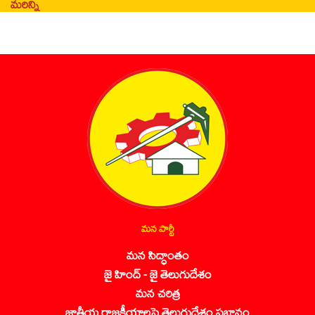
మరిన్ని
మన పార్టీ
మన సిద్ధాంతం
జై హింద్ - జై తెలుగుదేశం
మన చరిత్ర
జాతీయ రాజకీయాలపై తెలుగుదేశం ప్రభావం