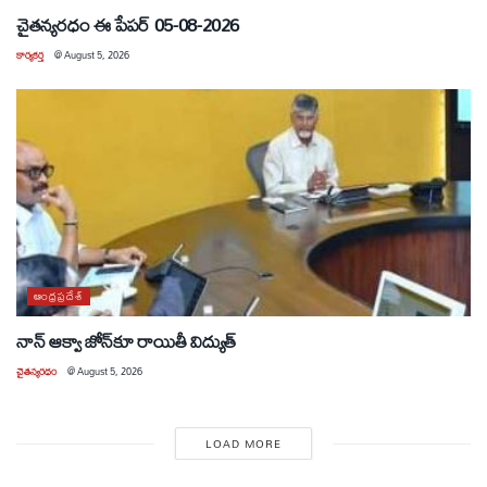
చైతన్యరధం ఈ పేపర్ 05-08-2026
కార్యకర్త
@
August 5, 2026
ఆంధ్రప్రదేశ్
నాన్ ఆక్వా జోన్‌కూ రాయితీ విద్యుత్
చైతన్యరధం
@
August 5, 2026
LOAD MORE