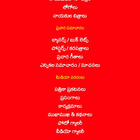
లోగోలు
నాయకుల చిత్రాలు
ప్రచార సమాచారం
బ్యానర్స్ / బుక్ లెట్స్
పోస్టర్స్ / కరపత్రాలు
ప్రచార గీతాలు
ఎన్నికల సమాచారం / సూచనలు
మీడియా వనరులు
పత్రికా ప్రకటనలు
ప్రసంగాలు
కార్యక్రమాలు
ముఖాముఖి & కథనాలు
ఫోటో గ్యాలరీ
వీడియో గ్యాలరీ