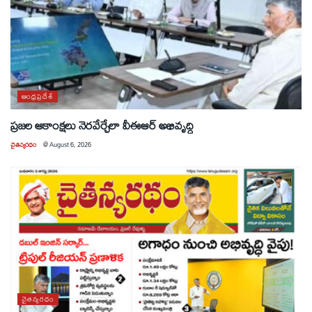
ఆంధ్రప్రదేశ్
ప్రజల ఆకాంక్షలు నెరవేర్చేలా వీఈఆర్ అభివృద్ధి
చైతన్యరధం
@
August 6, 2026
చైతన్యరధం