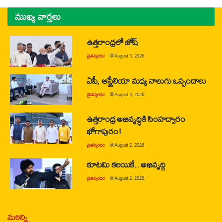
ముఖ్య వార్తలు
ఉత్తరాంధ్రలో జోష్
చైతన్యరధం
@
August 3, 2026
ఏపీ, ఆస్ట్రేలియా మధ్య నాలుగు ఒప్పందాలు
చైతన్యరధం
@
August 3, 2026
ఉత్తరాంధ్ర అభివృద్ధికి సింహద్వారం
భోగాపురం!
చైతన్యరధం
@
August 2, 2026
కూటమి కలయికే.. అభివృద్ధి
చైతన్యరధం
@
August 2, 2026
మరిన్ని