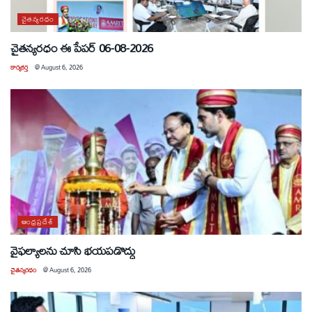
చైతన్యరధం
చైతన్యరధం ఈ పేపర్ 06-08-2026
కార్యకర్త
@
August 6, 2026
ఆంధ్రప్రదేశ్
వైఫల్యాలను చూసి భయపడొద్దు
చైతన్యరధం
@
August 6, 2026