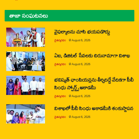
తాజా సంఘటనలు
వైఫల్యాలను చూసి భయపడొద్దు
చైతన్యరధం
@
August 6, 2026
ఏఐ, డిజిటల్ సేవలకు చిరునామాగా విశాఖ
చైతన్యరధం
@
August 6, 2026
భవిష్యత్ ఛాంపియన్లను తీర్చిదిద్దే వేదికగా పీవీ
సింధు స్పోర్ట్స్ అకాడమీ
చైతన్యరధం
@
August 6, 2026
విశాఖలో పీవీ సింధు అకాడమీకి శంకుస్థాపన
చైతన్యరధం
@
August 6, 2026