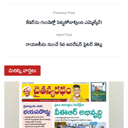
Previous Post
కేడర్‌ను గుండెల్లో పెట్టుకోవాల్సింది ఎమ్మెల్యేనే!
Next Post
రాయలసీమ నుంచే 5వ జనరేషన్ ఫైటర్ జెట్లు
మరిన్ని
వార్తలు