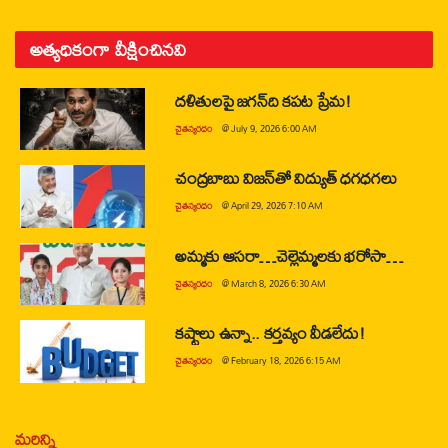
అత్యధికంగా వీక్షించినవి
దళితులపై జగన్‌ది కపట ప్రేమ!
చైతన్యరధం
@
July 9, 2026 6:00 AM
చంద్రబాబు విజన్‌తో విద్యుత్ ధగధగలు
చైతన్యరధం
@
April 29, 2026 7:10 AM
అమ్మకు ఆసరా…చెల్లెమ్మలకు భరోసా…
చైతన్యరధం
@
March 8, 2026 6:30 AM
కష్టాలు ఉన్నా.. కర్తవ్యం వీడలేదు!
చైతన్యరధం
@
February 18, 2026 6:15 AM
మరిన్ని