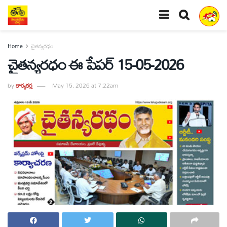
Home
చైతన్యరధం
చైతన్యరధం ఈ పేపర్ 15-05-2026
by
కార్యకర్త
May 15, 2026 at 7:22am