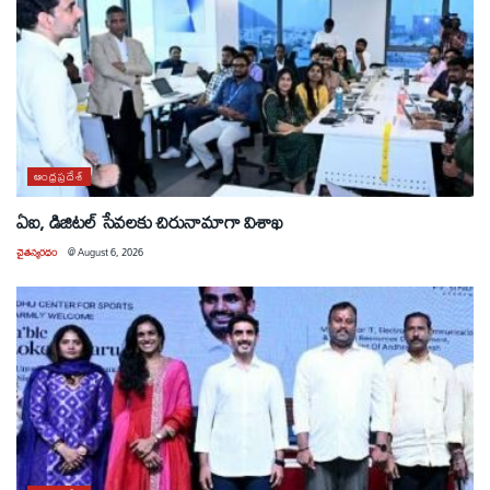
ఆంధ్రప్రదేశ్
ఏఐ, డిజిటల్ సేవలకు చిరునామాగా విశాఖ
చైతన్యరధం
@
August 6, 2026