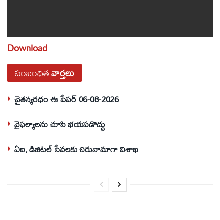
Download
సంబంధిత
వార్తలు
చైతన్యరధం ఈ పేపర్ 06-08-2026
వైఫల్యాలను చూసి భయపడొద్దు
ఏఐ, డిజిటల్ సేవలకు చిరునామాగా విశాఖ