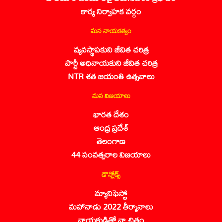
కార్య నిర్వాహక వర్గం
మన నాయకత్వం
వ్యవస్థాపకుని జీవిత చరిత్ర
పార్టీ అధినాయకుని జీవిత చరిత్ర
NTR శత జయంతి ఉత్సవాలు
మన విజయాలు
భారత దేశం
ఆంధ్ర ప్రదేశ్
తెలంగాణ
44 సంవత్సరాల విజయాలు
డౌన్లోడ్స్
మ్యానిఫెస్టో
మహానాడు 2022 తీర్మానాలు
నాయకుడితో నా చిత్రం