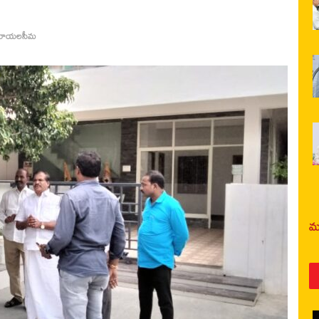
రాయలసీమ
మర