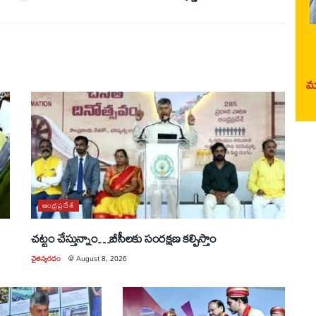
మర
ఆంధ్రప్రదేశ్
చట్టం చేస్తున్నాం…బీసీలకు సంరక్షణ కల్పిస్తాం
చైతన్యరధం
@
August 8, 2026