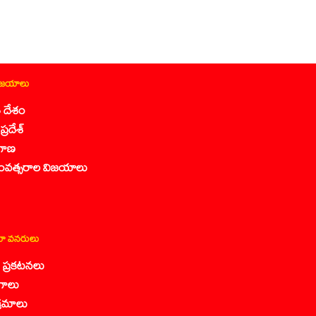
ిజయాలు
 దేశం
ప్రదేశ్
గాణ
ంవత్సరాల విజయాలు
ా వనరులు
కా ప్రకటనలు
గాలు
క్రమాలు