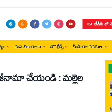
టీడీపీ లో 
్వం
మన విజయాలు
డౌన్లోడ్స్
మీడియా వనరులు
 రాజీనామా చేయండి : మల్లెల