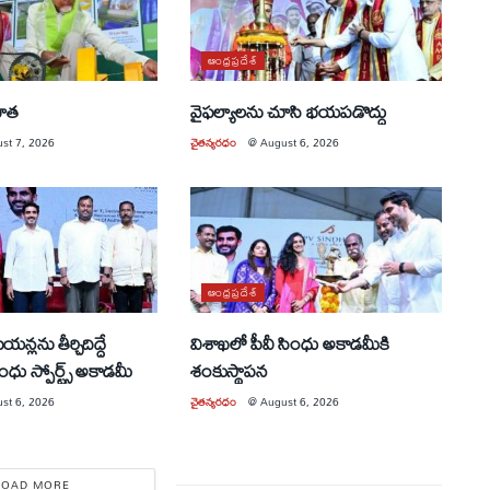
ఆంధ్రప్రదేశ్
యూత
వైఫల్యాలను చూసి భయపడొద్దు
st 7, 2026
చైతన్యరధం
@
August 6, 2026
ఆంధ్రప్రదేశ్
న్లను తీర్చిదిద్దే
విశాఖలో పీవీ సింధు అకాడమీకి
ింధు స్పోర్ట్స్ అకాడమీ
శంకుస్థాపన
st 6, 2026
చైతన్యరధం
@
August 6, 2026
LOAD MORE