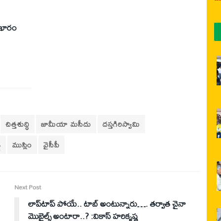
ల భారం
చిత్తశుద్ధి
జామీయా మసీదు
దస్తగిరిస్వామి
ి
ముస్లిం
వైసీపీ
Next Post
లాప్‌టాప్ పోయే.. టాబ్ అంటున్నారు…. తర్వాత చైనా
మొబైల్స్ అంటారా..? :వికాస్ హరికృష్ణ