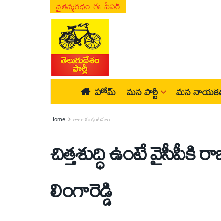
చైతన్యరధం ఈ-పేపర్
హోమ్
మన పార్టీ
మన నాయకత
Home
తాజా సంఘటనలు
చిత్తశుద్ధి ఉంటే వైసీపీకి
లింగారెడ్డి