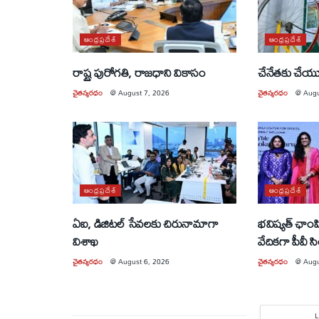
ఆంధ్రప్రదేశ్
ఆంధ్రప్రదేశ్
రాష్ట్ర పురోగతి, రాజధాని వికాసం
చేనేతకు చే
చైతన్యరధం
@
August 7, 2026
చైతన్యరధం
@
Augu
ఆంధ్రప్రదేశ్
ఆంధ్రప్రదేశ్
ఏఐ, డిజిటల్ సేవలకు చిరునామాగా
భవిష్యత్ ఛాంపియ
విశాఖ
వేదికగా పీవీ స
చైతన్యరధం
@
August 6, 2026
చైతన్యరధం
@
Augu