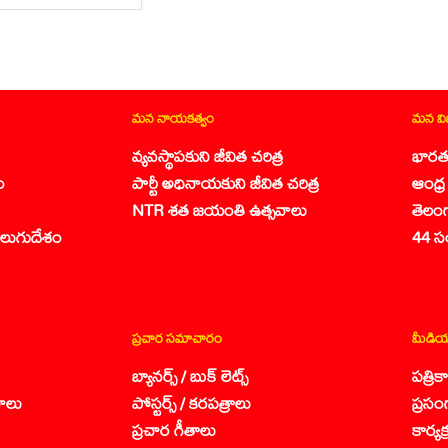
మన నాయకత్వం
మన వ
వ్యవస్థాపకుని జీవిత చరిత్ర
భారత
ం
పార్టీ అధినాయకుని జీవిత చరిత్ర
ఆంధ్ర 
NTR శత జయంతి ఉత్సవాలు
తెలం
లుగుదేశం
44 స
ప్రచార సమాచారం
మీడియ
బ్యానర్స్ / బుక్ లెట్స్
పత్రి
ాలు
పోస్టర్స్ / కరపత్రాలు
ప్రసం
ప్రచార గీతాలు
కార్య