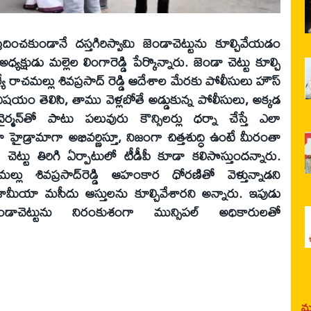
రదించకుండానే దస్తగిరిస్వామి జెండాచెట్టును కూల్చివేయడం
్యక్షుడు మల్లెల లింగారెడ్డి పేర్కొన్నారు. జెండా చెట్టు కూల్చి
మెల్యే రాచమల్లు శివప్రసాద్ రెడ్డి ఆదేశాల మేరకు పోలీసులు హౌస్
త విషయం తెలిసి, తాము వెళ్లబోతే అడ్డుకున్న పోలీసులు, అక్కడ
 చైర్మన్‌తో పాటు పలువురు కౌన్సిలర్లు ధర్నా చేస్తే ఎలా
ైడ్రామాగా అభివర్ణిస్తూ, నిజంగా చిత్తశుద్ధి ఉంటే మీరంతా
ా చెట్టు తిరిగి ఏర్పాటులో టీడీపీ కూడా కలిసొస్తుందన్నారు.
ల్లు శివప్రసాద్‌రెడ్డి ఆహంకార ధోరణితో వెళ్తున్నాడని
 జామీయా మసీదు ఆస్తులను కూల్చివేశారని అన్నారు. ఇపుడు
ెండాచెట్టును నిరంకుశంగా మున్సిపల్‌ అధికారులతో
మర