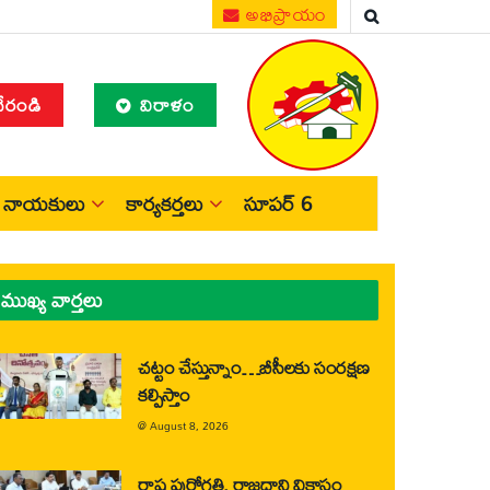
అభిప్రాయం
చేరండి
విరాళం
నాయకులు
కార్యకర్తలు
సూపర్ 6
ముఖ్య వార్తలు
చట్టం చేస్తున్నాం…బీసీలకు సంరక్షణ
కల్పిస్తాం
@
August 8, 2026
రాష్ట్ర పురోగతి, రాజధాని వికాసం