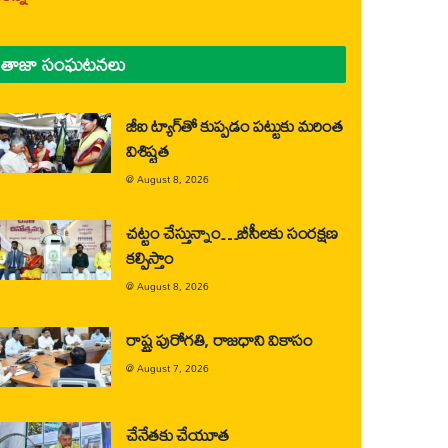
తాజా సంఘటనలు
జీఐ ట్యాగ్‌తో కుప్పడం పట్టుకు మరింత
విశిష్టత
@
August 8, 2026
చట్టం చేస్తున్నాం…బీసీలకు సంరక్షణ
కల్పిస్తాం
@
August 8, 2026
రాష్ట్ర పురోగతి, రాజధాని వికాసం
@
August 7, 2026
చేనేతకు చేయూత