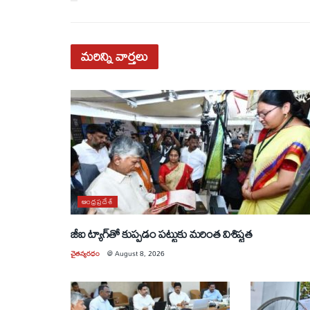
మరిన్ని
వార్తలు
ఆంధ్రప్రదేశ్
జీఐ ట్యాగ్‌తో కుప్పడం పట్టుకు మరింత విశిష్టత
చైతన్యరధం
@
August 8, 2026