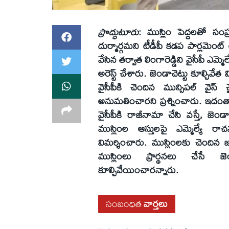
ప్రొద్దుటూరు
: ముస్లిం పెద్దలతో సంప్
దుర్మార్గమని టీడీపీ కడప పార్లమెంట్‌ అధ
వేసిన తర్వాత లింగారెడ్డిని వైసీపీ ఎమ్
అరెస్ట్ చేశారు. జెండాచెట్టు కూల్చివే
వైసీపీకి చెందిన మున్సిపల్‌ వైస్‌
అనుమతించారని ప్రశ్నించారు. ఇదంతా హ
వైసీపీకి రాజీనామా చేసి వస్తే, జెండ
ముస్లింల ఆస్తులపై ఎమ్మెల్యే రాచమ
విమర్శించారు. ముస్లింలకు చెందిన
ముస్లింలు ప్రార్థనలు చేసే జ
కూల్చివేయించారన్నారు.
సంబంధిత
వార్తలు