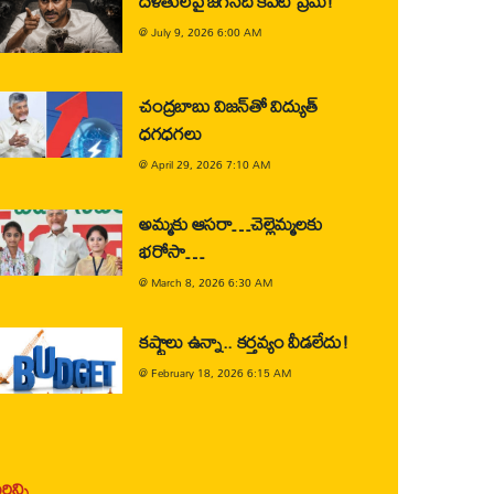
దళితులపై జగన్‌ది కపట ప్రేమ!
@
July 9, 2026 6:00 AM
చంద్రబాబు విజన్‌తో విద్యుత్
ధగధగలు
@
April 29, 2026 7:10 AM
అమ్మకు ఆసరా…చెల్లెమ్మలకు
భరోసా…
@
March 8, 2026 6:30 AM
కష్టాలు ఉన్నా.. కర్తవ్యం వీడలేదు!
@
February 18, 2026 6:15 AM
ిన్ని