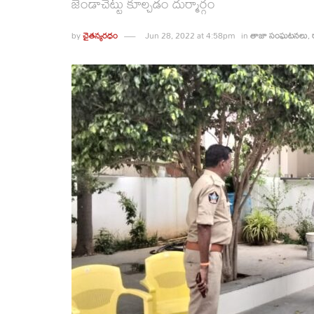
జెండాచెట్టు కూల్చడం దుర్మార్గం
by
చైతన్యరధం
Jun 28, 2022 at 4:58pm
in
తాజా సంఘటనలు
,