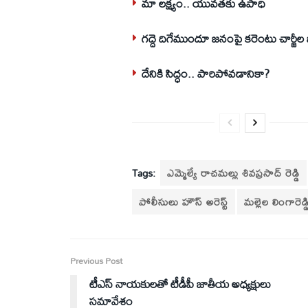
మా లక్ష్యం.. యువతకు ఉపాధి
గద్దె దిగేముందూ జనంపై కరెంటు చార్జీ
దేనికి సిద్ధం.. పారిపోవడానికా?
Tags:
ఎమ్మెల్యే రాచమల్లు శివప్రసాద్ రెడ్డి
పోలీసులు హౌస్ అరెస్ట్
మల్లెల లింగారెడ్డ
Previous Post
టీఎస్‌ నాయకులతో టీడీపీ జాతీయ అధ్యక్షులు
సమావేశం