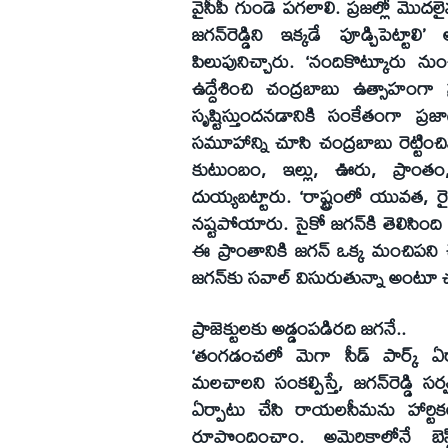
వైసీపీ గుండె పగలాలి. ప్రజల్లో మొదల
జగన్‌రెడ్డిని ఇక్కడే పూడ్చిపెట్
పిలుపునిచ్చారు. ‘నందికొట్కూరు
ఉద్దేశించి చంద్రబాబు ఉత్సాహంగా ప
సృష్టిస్తుందనడానికి సంకేతంగా ప
సమూహాన్ని చూసి చంద్రబాబు రెట్టించిన 
కుటుంబం, ఇల్లు, ఊరు, ప్రాంతం, ర
దుయ్యబట్టారు. ‘రాష్ట్రంలో యువత, రై
నష్టపోయారు. సైకో జగన్‌కి తెలిసింది ర
ఈ ప్రాంతానికి జగన్‌ ఒక్క మంచిపని 
జగన్‌కు సవాల్‌ విసురుతున్నా అంటూ చ
ప్రాజెక్టులకు అడ్డంపడిరది జగనే..
‘తంగడంచలో మెగా సీడ్‌ పార్క్‌ ఏర్
మలచాలని సంకల్పిస్తే, జగన్‌రెడ్డి సర్
ఏర్పాటు చేసి రాయలసీమను హార్టికల్చ
రూపొందించాం. అమెరికాలోనే బెస