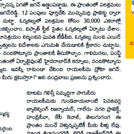
్చానన్న పగతో జగన్‌ అడ్డంపడ్డాడు. ఈ ప్రాంతంలో పరిశ్రమలు
్‌రెడ్డి. 12 పంపులు పూర్తిచేసి ముచ్చుమర్రి ప్రాజెక్టు ద్వారా
ం చుట్టా. ఓర్వకల్లులో పరిశ్రమల కోసం 30,000 ఎకరాల్లో
ల్పించాం. విస్పాత్‌ స్టీల్‌ సైతం ఓర్వకల్లులో ఏర్పాటు చేశాం.
ానశ్రయం నిర్మించిన ఘనత టీడీపీది. ఓర్వకల్లు నుంచి ఎయిర్‌
మర
పత్తులను విదేశాలకు ఎగుమతి చేయడానికి శ్రీకారం చుట్టాను.
ు నందికొట్కూరు ప్రాంతానికి తీసుకొచ్చాం. గాలిమరలు, పంప్డ్‌
ప్రాంతంలో ఏర్పాటైవుంటే హైదరాబాద్‌కి కర్నూలు, నందికొట్కూరు
్యేది. ఇవన్నీ రాకుండా చేసింది రాయలసీమ ద్రోహి జగన్‌.
 మీరు క్షమిస్తారా?’ అని చంద్రబాబు ప్రజలను ప్రశ్నించారు.
కూటమి గెలిస్తే సమృద్ధిగా సాగునీరు
రాయలసీమకు గుండెకాయలాంటి పెనకచర్ల
బ్యాలెన్సింగ్‌ రిజర్వాయర్‌, గాలేరు- నగరి ప్రాజెక్ట్‌,
మొద్దు
హంద్రీనీవా, కేసీ కెనాల్‌, తెలుగుగంగ ఈ
ప్రాంతం నుంచే వెళ్తున్నప్పటికీ మీకు నీళ్లు లేవు.
గురైంది:
మాండ్ర శివానందరెడ్డి, బైరెడ్డి రాజశేఖర్‌రెడ్డి ఈ