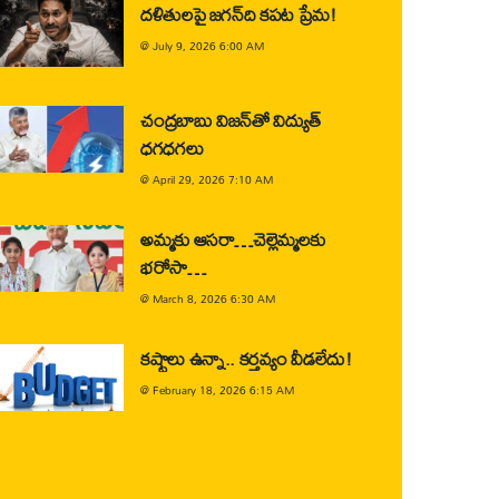
దళితులపై జగన్‌ది కపట ప్రేమ!
@
July 9, 2026 6:00 AM
చంద్రబాబు విజన్‌తో విద్యుత్
ధగధగలు
@
April 29, 2026 7:10 AM
అమ్మకు ఆసరా…చెల్లెమ్మలకు
భరోసా…
@
March 8, 2026 6:30 AM
కష్టాలు ఉన్నా.. కర్తవ్యం వీడలేదు!
@
February 18, 2026 6:15 AM