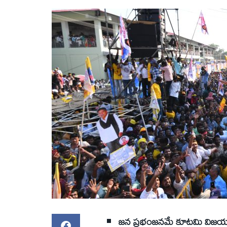
జన ప్రభంజనమే కూటమి విజయ