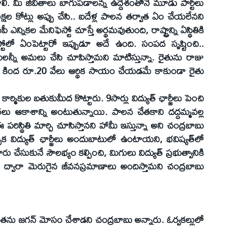
ెలవాలి. మీ జీవితాలు బాగుపడాలన్న ఉద్దేశంతోనే మూడు పార్టీలు
్షల కోట్లు అప్పు చేసి.. ఐదేళ్ల పాలన తర్వాత ఏం చేయలేనని
సీపీ ఎన్నికల మేనిఫెస్టో చూస్తే అర్థమవుతుంది, రాష్ట్రాన్ని ఏస్థితికి
ెస్టోలో ఏంపెట్టారో ఇప్పుడూ అదే ఉంది. సంపద సృష్టించి..
ీలన్నీ అమలు చేసి చూపిస్తామని మాటిస్తున్నా. రైతును రాజు
 కింద రూ.20 వేలు ఆర్థిక సాయం చేయడమే కాకుండా రైతు
్మికుల బతుకుమీద కొట్టారు. 9సార్లు విద్యుత్‌ ఛార్జీలు పెంచి
ధరలు ఆకాశాన్ని అంటుతున్నాయి. పాలన చేతకాని దద్దమ్మవల్ల
పరిస్థితి మార్చి చూసిస్తానని హామీ ఇస్తున్నా అని చంద్రబాబు
ాక విద్యుత్‌ ఛార్జీలు అందుబాటులో ఉంటాయని, భవిష్యత్‌లో
ు చేసుకునే సౌలభ్యం కల్పించి, మిగులు విద్యుత్‌ ప్రభుత్వానికి
 ద్వారా మెరుగైన జీవనప్రమాణాలు అందిస్తామని చంద్రబాబు
వతను జగన్‌ మోసం చేశాడని చంద్రబాబు అన్నారు. ఓర్వకల్లులో