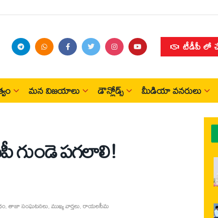
టీడీపీ లో 
్వం
మన విజయాలు
డౌన్లోడ్స్
మీడియా వనరులు
ీపీ గుండె పగలాలి!
ధం
,
తాజా సంఘటనలు
,
ముఖ్య వార్తలు
,
రాయలసీమ