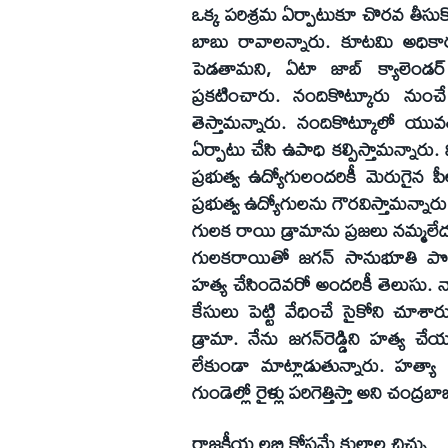
ఒక్క పరిశ్రమ ఏర్పాటుకూ చొరవ తీసుకో
బాబు రావాలన్నారు. కూటమి అధికార
పెడతామని, ఏటా జాబ్‌ క్యాలెండర్‌
ప్రకటించారు. నందికొట్కూరు నుంచే 
తెస్తామన్నారు. నందికొట్కూలో యువతకు
ఏర్పాటు చేసి ఉపాధి కల్పిస్తామన్నార
ప్రభుత్వ ఉద్యోగులందరికీ మెరుగైన పీ
ప్రభుత్వ ఉద్యోగులను గౌరవిస్తామన్నారు
గులక రాయి డ్రామాను ప్రజలు నమ్మలే
గులకరాయితో జగన్‌ సానుభూతి పొం
హత్య చేసిందెవరో అందరికీ తెలుసు. న
కేసులు పెట్టి వేధించే సైకోని చూశార
డ్రామా. నేను జగన్‌రెడ్డిని హత్య
లేకుండా మాట్లాడుతున్నారు. హత్యా రా
గుండెల్లో రైళ్లు పరిగెత్తిస్తా అని చంద్
రాజకీయ లబ్ది కోసమే కులాల చిచ్చు