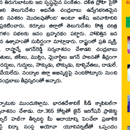
ైన తిరుగుబాటుకు ఇది స్పష్టమైన సంకేతం. దళిత ద్రోహి సైకో
మర
టాలి’ అని తెలుగుదేశం అధినేత చంద్రబాబు ఉద్వేగభరితమైన
 నుంచి నవశకం మొదలవుతోంది’ అంటూ అశేష జనవాహినిని
్రకటించారు. కర్నూలు జిల్లాలో తెలుగుదేశం కొత్త చరిత్ర
్రజాగళం సభలకు జనం బ్రహ్మరథం పట్టారు. పోటెత్తిన జన
ఉత్సాహంతో సుదీర్ఘంగా మాట్లాడారు. రాష్ట్రంలో ప్రతి వ్యక్తి,
ాష్ట్రాన్నే జగన్‌రెడ్డి సర్వనాశనం చేశాడని చంద్రబాబు
తులు, బీసీలు, ముస్లిం, మైనార్టీలు జగన్‌ పాలనతో తీవ్రంగా
ద్దులు, గుద్దులు, నొక్కుడు, బొక్కుడు, కూల్చివేతలు, దాడులే.
చేయలేదు. నంద్యాల జిల్లా అభివృద్ధిపై నందికొట్కూరు నుంచి
ంద్రబాబు తీవ్రస్వరంతో అన్నారు.
పాటుకు ముందుకెళ్లాను. భారతదేశానికే సీడ్‌ క్యాపిటల్‌గా
వనాశనం చేశాడు. రూ.365 కోట్లతో జైన్‌ ఇరిగేషన్‌ ప్రాజెక్టు
ర్‌ హబ్‌గా తీర్చిదిద్ది మీ ఆదాయాన్ని పెంచేలా ప్రణాళిక
్ట్‌ విద్యా సంస్థ అయోవా యూనివర్సిటీతో ఒప్పందం