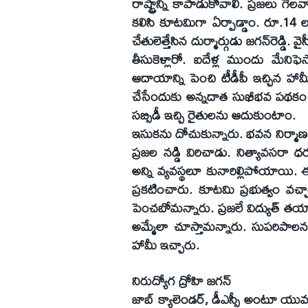
రాష్ట్రాన్ని కాపాడుకోవాలి. ప్రజలు గ
కలిసి కూటమిగా ఏర్పాడ్డాం. రూ.14 లక
చేతులెత్తేసిన దుర్మార్గుడు జగన్‌రెడ్డి. వై
తీసుకెళ్లారో. ఐదేళ్ల ముందు మేనిఫ
ఆదాయాన్ని పెంచి టీడీపీ ఇచ్చిన హామ
చేసేందుకు అన్నదాత సుఖీభవ పథకం
సబ్సిడీ ఇచ్చి రైతులను ఆదుకుంటాం.
ఇసుకను దోచుకున్నారు. భవన నిర్మాణ కార
ప్రజల నడ్డి విరిచాడు. నిత్యావసరా 
అన్ని వ్యవస్థలూ కునారిల్లిపోయాయి. ఈ 
ప్రకటించారు. కూటమి ప్రభుత్వం వచ్చ
పెంచబోమన్నారు. ప్రజలే విద్యుత్‌ తయార
అమ్మేలా చూస్తామన్నారు. సుపరిపాలన
హామీ ఇచ్చారు.
నిరుద్యోగ ద్రోహి జగన్‌
జాబ్‌ క్యాలెండర్‌, డీఎస్సీ అంటూ యు