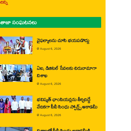
ిన్ని
తాజా సంఘటనలు
వైఫల్యాలను చూసి భయపడొద్దు
@
August 6, 2026
ఏఐ, డిజిటల్ సేవలకు చిరునామాగా
విశాఖ
@
August 6, 2026
భవిష్యత్ ఛాంపియన్లను తీర్చిదిద్దే
వేదికగా పీవీ సింధు స్పోర్ట్స్ అకాడమీ
@
August 6, 2026
విశాఖలో పీవీ సింధు అకాడమీకి