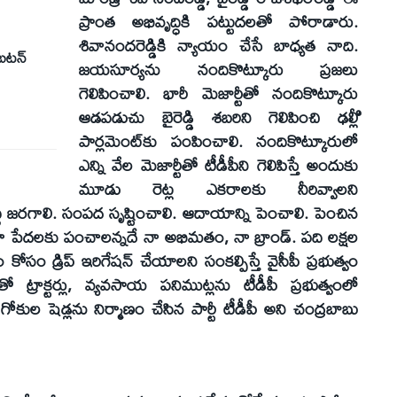
ప్రాంత అభివృద్ధికి పట్టుదలతో పోరాడారు.
శివానందరెడ్డికి న్యాయం చేసే బాధ్యత నాది.
 బటన్‌
జయసూర్యను నందికొట్కూరు ప్రజలు
గెలిపించాలి. భారీ మెజార్టీతో నందికొట్కూరు
ఆడపడుచు బైరెడ్డి శబరిని గెలిపించి ఢల్లీి
పార్లమెంట్‌కు పంపించాలి. నందికొట్కూరులో
ఎన్ని వేల మెజార్టీతో టీడీపీని గెలిపిస్తే అందుకు
మూడు రెట్ల ఎకరాలకు నీరివ్వాలని
ద్ధి జరగాలి. సంపద సృష్టించాలి. ఆదాయాన్ని పెంచాలి. పెంచిన
రా పేదలకు పంచాలన్నదే నా అభిమతం, నా బ్రాండ్‌. పది లక్షల
 కోసం డ్రిప్‌ ఇరిగేషన్‌ చేయాలని సంకల్పిస్తే వైసీపీ ప్రభుత్వం
ో ట్రాక్టర్లు, వ్యవసాయ పనిముట్లను టీడీపీ ప్రభుత్వంలో
ోకుల షెడ్లను నిర్మాణం చేసిన పార్టీ టీడీపీ అని చంద్రబాబు