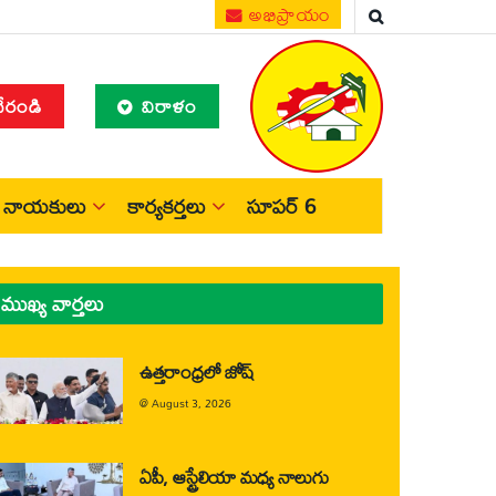
అభిప్రాయం
చేరండి
విరాళం
నాయకులు
కార్యకర్తలు
సూపర్ 6
ముఖ్య వార్తలు
ఉత్తరాంధ్రలో జోష్
@
August 3, 2026
ఏపీ, ఆస్ట్రేలియా మధ్య నాలుగు