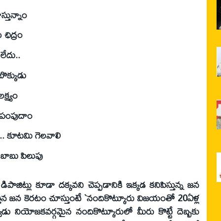
్తున్నాం
 ఛిద్రం
లేదు..
బొక్కుడు
క్ష్యం
కి పంపుదాం
లి.. కూటమి గెలవాలి
బాబు పిలుపు
డిపాజిట్లు కూడా దక్కవని చెప్పడానికి ఇక్కడ కనిపిస్తున్న జన
త్తిన జన కెరటం చూస్తుంటే `నందికొట్కూరు విజయంతో 20ఏళ్ల
జర్వుడు నియోజకవర్గమైన నందికొట్కూరులో మీరు కొట్టే దెబ్బకు