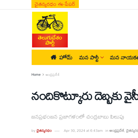
చైతన్యరధం ఈ-పేపర్
హోమ్
మన పార్టీ
మన నాయకత
Home
ఆంధ్రప్రదేశ్
నందికొట్కూరు దెబ్బకు వైస
జనప్రభంజన ప్రజాగళంలో చంద్రబాబు పిలుపు
by
చైతన్యరధం
Apr 30, 2024 at 6:43am
in
ఆంధ్రప్రదేశ్
,
చైతన్యర