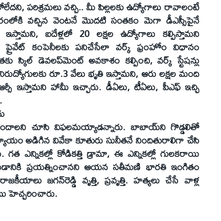
లేదని, పరిశ్రమలు వచ్చి.. మీ పిల్లలకు ఉద్యోగాలు రావాలంటే
ంలోకి వచ్చిన వెంటనే మొదటి సంతకం మెగా డీఎస్సీపైనే
 ఇస్తామని, ఐదేళ్లలో 20 లక్షల ఉద్యోగాలు కల్పిస్తామని
ప్రైవేట్‌ కంపెనీలకు పనిచేసేలా వర్క్‌ ఫ్రంహోం విధానం
 స్కిల్‌ డెవలప్‌మెంట్‌ అవకాశం కల్పించి, వర్క్‌ స్టేషన్లు
ు. నిరుద్యోగులకు రూ.3 వేలు భృతి ఇస్తామని, ఆరు లక్షల మంది
ఆర్సీ ఇస్తామని హామీ ఇచ్చారు. డీఏలు, టీఏలు, పీఎఫ్‌ ఇచ్చి
.
దు
దాలని చూసి విఫలమయ్యాడన్నారు. బాబాయ్‌ని గొడ్డలితో
్యాయం అడిగిన వివేకా కూతురు సునీతనే నిందితురాలిగా చేసి
ు. గత ఎన్నికల్లో కోడికత్తి డ్రామా, ఈ ఎన్నికల్లో గులకరాయి
 చేయడానికి ప్రయత్నించానని ఆయన సతీమణి భారతి ఇంగితం
జకీయాలు జగన్‌రెడ్డి వృత్తి, ప్రవృత్తి. హత్యలు చేసే వాళ్ల
రబాబు హెచ్చరించారు.