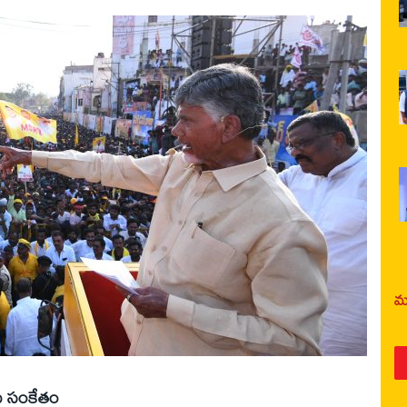
మర
 సంకేతం