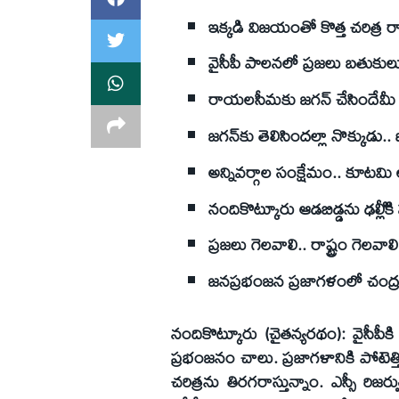
ఇక్కడి విజయంతో కొత్త చరిత్ర రాస
వైసీపీ పాలనలో ప్రజలు బతుకులు
రాయలసీమకు జగన్‌ చేసిందేమీ 
జగన్‌కు తెలిసిందల్లా నొక్కుడు.. 
అన్నివర్గాల సంక్షేమం.. కూటమి ల
నందికొట్కూరు ఆడబిడ్డను ఢల్లీి
ప్రజలు గెలవాలి.. రాష్ట్రం గెలవా
జనప్రభంజన ప్రజాగళంలో చంద్ర
నందికొట్కూరు (చైతన్యరథం): వైసీపీకి 
ప్రభంజనం చాలు. ప్రజాగళానికి పోటె
చరిత్రను తిరగరాస్తున్నాం. ఎస్సీ రి