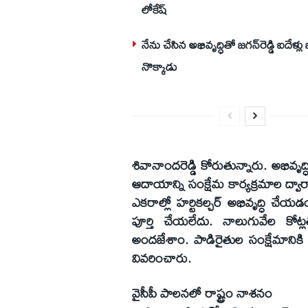
లోకేష్‌
నేను చేసిన అభివృద్ధితో జగన్‌రెడ్డి ఐదేళ్లు
నొక్కాడు
శివానాందరెడ్డి కోరుతున్నారు. అభివృ
ఆదాయాన్ని సంక్షేమ కార్యక్రమాల ద్వా
ఎకరాల్లో హర్టికల్చర్‌ అభివృద్ధి చేయడం
పూర్తి చేయలేదు. నాలుగువేల కోట్లత
అందజేశాం. పాడిరైతుల సంక్షేమానికి గ
వివరించారు.
వైసీపీ పాలనలో రాష్ట్రం నాశనం