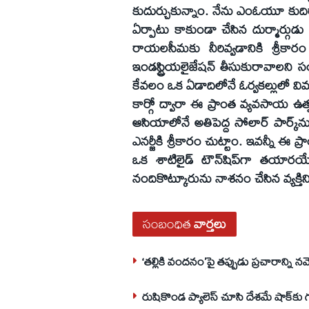
కుదుర్చుకున్నాం. నేను ఎంఓయూ కుదిర
ఏర్పాటు కాకుండా చేసిన దుర్మార్గుడు జగన
రాయలసీమకు నీరివ్వడానికి శ్రీకార
ఇండస్ట్రియలైజేషన్‌ తీసుకురావాలని సంక
కేవలం ఒక ఏడాదిలోనే ఓర్వకల్లులో విమ
కార్గో ద్వారా ఈ ప్రాంత వ్యవసాయ ఉత్
ఆసియాలోనే అతిపెద్ద సోలార్‌ పార్క్‌న
ఎనర్జీకి శ్రీకారం చుట్టాం. ఇవన్నీ ఈ 
ఒక శాటిలైడ్‌ టౌన్‌షిప్‌గా తయారయ
నందికొట్కూరును నాశనం చేసిన వ్యక్తిని
సంబంధిత
వార్తలు
‘తల్లికి వందనం’పై తప్పుడు ప్రచారాన్ని నమ్
రుషికొండ ప్యాలెస్‌ చూసి దేశమే షాక్‌కు 