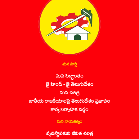
మన పార్టీ
మన సిద్ధాంతం
జై హింద్ - జై తెలుగుదేశం
మన చరిత్ర
జాతీయ రాజకీయాలపై తెలుగుదేశం ప్రభావం
కార్య నిర్వాహక వర్గం
మన నాయకత్వం
వ్యవస్థాపకుని జీవిత చరిత్ర