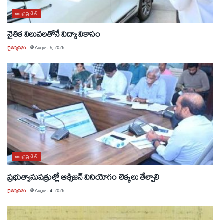
ఆంధ్రప్రదేశ్
నైతిక విలువలతోనే విద్యా వికాసం
చైతన్యరధం
@
August 5, 2026
ఆంధ్రప్రదేశ్
ప్రభుత్వాసుపత్రుల్లో ఆక్సిజన్ వినియోగం లెక్కలు తేల్చాలి
చైతన్యరధం
@
August 4, 2026