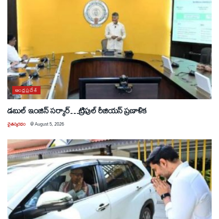
ఆంధ్రప్రదేశ్
డబుల్ ఇంజిన్ సర్కార్…ట్రిపుల్ రీజియన్ ప్రణాళిక
చైతన్యరధం
@
August 5, 2026