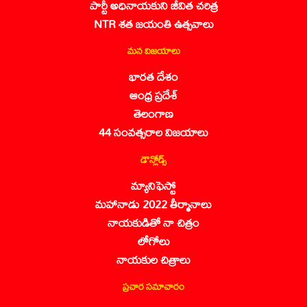
పార్టీ అధినాయకుని జీవిత చరిత్ర
NTR శత జయంతి ఉత్సవాలు
మన విజయాలు
భారత దేశం
ఆంధ్ర ప్రదేశ్
తెలంగాణ
44 సంవత్సరాల విజయాలు
డౌన్లోడ్స్
మ్యానిఫెస్టో
మహానాడు 2022 తీర్మానాలు
నాయకుడితో నా చిత్రం
లోగోలు
నాయకుల చిత్రాలు
ప్రచార సమాచారం