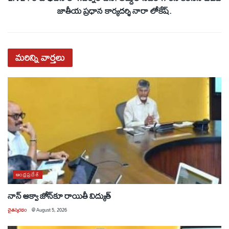
జాతీయ ప్రధాన కార్యదర్శి నారా లోకేష్.
మరిన్ని
వార్తలు
ఆంధ్రప్రదేశ్
నాన్ ఆక్వా జోన్‌కూ రాయితీ విద్యుత్
చైతన్యరధం
@
August 5, 2026