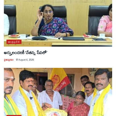
ఆంధ్రప్రదేశ్
అర్హులందరికీ ‘నేతన్న సేవలో’
చైతన్యరధం
@
August 4, 2026