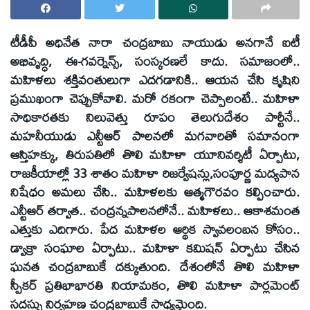
టీడీపీ అధినేత నారా చంద్రబాబు నాయుడు అనగానే ఐటీ
అభివృద్ధి, ఈ-గవర్నెన్స్, సంస్కరణలే కాదు. సమాజంలో..
మహిళలు శక్తివంతులుగా ఎదగడానికి.. ఆయన చేసి కృషిని
ప్రముఖంగా చెప్పుకోవాలి. మరో రకంగా చెప్పాలంటే.. మహిళా
సాధికారతకు నిలువెత్తు రూపం తెలుగుదేశం పార్టీనే..
మహనీయుడు ఎన్టీఆర్ పాలనలో మగవారితో సమానంగా
ఆస్తిహక్కు, తిరుపతిలో తొలి మహిళా యూనివర్శిటీ ఏర్పాటు,
రాజకీయాల్లో 33 శాతం మహిళా రిజర్వేషన్లు,సంపూర్ణ మద్యపాన
నిషేధం అమలు చేసి.. మహిళలకు ఆత్మగౌరవం కల్పించారు.
ఎన్టీఆర్ తర్వాత.. చంద్రన్నపాలనలోనే.. మహిళలు.. ఆకాశమంత
ఎత్తుకు ఎదిగారు. పేద మహిళల ఆర్థిక స్వావలంబన కోసం..
డ్వాక్రా సంఘాల ఏర్పాటు.. మహిళా కమిషన్ ఏర్పాటు చేసిన
ఘనత చంద్రబాబుకే దక్కుతుంది. దేశంలోనే తొలి మహిళా
స్పీకర్ ప్రతిభాభారతి నియామకం, తొలి మహిళా పార్లమెంట్
సదస్సు నిర్వహణ చంద్రబాబుకే సాధ్యమైంది.