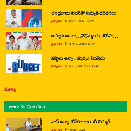
చంద్రబాబు విజన్‌తో విద్యుత్ ధగధగలు
చైతన్యరధం
@
April 29, 2026 7:10 AM
అమ్మకు ఆసరా…చెల్లెమ్మలకు భరోసా…
చైతన్యరధం
@
March 8, 2026 6:30 AM
కష్టాలు ఉన్నా.. కర్తవ్యం వీడలేదు!
చైతన్యరధం
@
February 18, 2026 6:15 AM
మరిన్ని
తాజా సంఘటనలు
నాన్ ఆక్వా జోన్‌కూ రాయితీ విద్యుత్
చైతన్యరధం
@
August 5, 2026