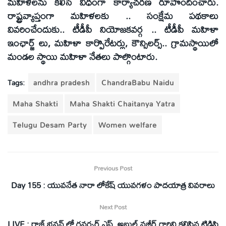
మహిళలను కలిసే విధంగా కార్యాచరణ రూపొందించారు.
రాష్ట్రవ్యాప్తంగా మహిళలకు .. సంక్షేమ పథకాలు
వివరించేందుకు.. టీడీపీ నియోజకవర్గ .. టీడీపీ మహిళా
ఇంఛార్జ్ లు, మహిళా కార్పొరేటర్లు, కౌన్సిలర్స్.. గ్రామస్థాయిలో
మండల స్థాయి మహిళా నేతలు పాల్గొంటారు.
Tags:
andhra pradesh
ChandraBabu Naidu
Maha Shakti
Maha Shakti Chaitanya Yatra
Telugu Desam Party
Women welfare
Previous Post
Day 155 : యువనేత నారా లోకేష్ యువగళం పాదయాత్ర వివరాలు
Next Post
LIVE : రాజ్ భవన్ లో గవర్నర్ ఎస్. అబ్దుల్ నజీర్ గారిని కలిసిన టిడిపి