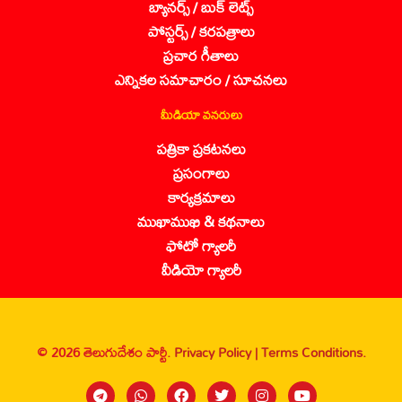
బ్యానర్స్ / బుక్ లెట్స్
పోస్టర్స్ / కరపత్రాలు
ప్రచార గీతాలు
ఎన్నికల సమాచారం / సూచనలు
మీడియా వనరులు
పత్రికా ప్రకటనలు
ప్రసంగాలు
కార్యక్రమాలు
ముఖాముఖి & కథనాలు
ఫోటో గ్యాలరీ
వీడియో గ్యాలరీ
© 2026 తెలుగుదేశం పార్టీ.
Privacy Policy |
Terms Conditions.