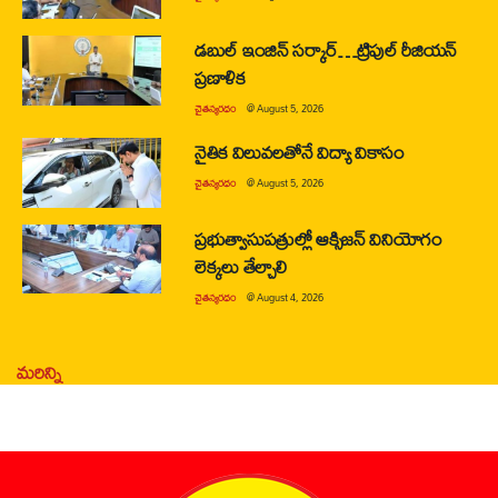
డబుల్ ఇంజిన్ సర్కార్…ట్రిపుల్ రీజియన్
ప్రణాళిక
చైతన్యరధం
@
August 5, 2026
నైతిక విలువలతోనే విద్యా వికాసం
చైతన్యరధం
@
August 5, 2026
ప్రభుత్వాసుపత్రుల్లో ఆక్సిజన్ వినియోగం
లెక్కలు తేల్చాలి
చైతన్యరధం
@
August 4, 2026
మరిన్ని