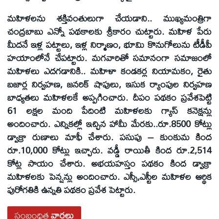
మహిళలను శక్తివంతులుగా చేయడాని.. ముఖ్యమంత్రిగా
చంద్రబాబు ఎన్నో పథకాలకు శ్రీకారం చుట్టారు. మహిళ పేరు
మీదనే ఇళ్ల పట్టాలు, ఇళ్ల నిర్మాణం, భూమి కొనుగోలును టీడీపీ
హయాంలోనే చేపట్టారు. మగవారితో సమానంగా సమాజంలో
మహిళలు ఎదగడానికి.. మహిళా కండకర్ల నియామకం, రైతు
బజార్ల నిర్వహణ, జనరిక్ షాపులు, ఇసుక ర్యాంపుల నిర్వహణ
బాధ్యతలు మహిళలకే అప్పగించారు. దీపం పథకం ప్రవేశపెట్టి
61 లక్షల మంది పేదింటి మహిళలకు గ్యాస్ కనెక్షన్లు
అందించారు. ఎన్నికల్లో ఇచ్చిన హామీ మేరకు..రూ.8500 కోట్లు
డ్వాక్రా రుణాలు మాఫీ చేశారు. పసుపు – కుంకుమ కింద
రూ.10,000 కోట్లు ఇచ్చారు. వడ్డీ రాయితీ కింద రూ.2,514
కోట్ల సాయం చేశారు. అభయహస్తం పథకం కింద డ్వాక్రా
మహిళలకు పెన్షన్లు అందించారు. ఎస్సీ,ఎస్టీల మహిళల ఆర్థిక
పురోగతికి ఉన్నతి పథకం ప్రవేశ పెట్టారు.
సంబంధిత
వార్తలు