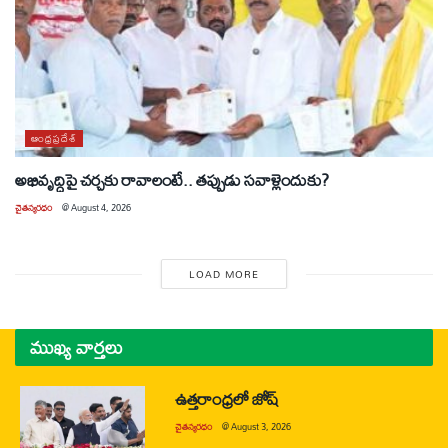
ఆంధ్రప్రదేశ్
అభివృద్ధిపై చర్చకు రావాలంటే.. తప్పుడు సవాళ్లెందుకు?
చైతన్యరధం
@
August 4, 2026
LOAD MORE
ముఖ్య వార్తలు
ఉత్తరాంధ్రలో జోష్
చైతన్యరధం
@
August 3, 2026