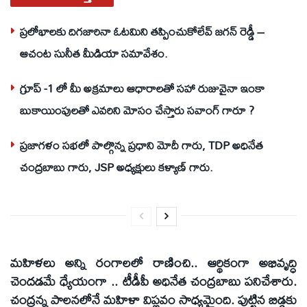
ప్రలోభాలకు దిగజారినా ఓటమిని తప్పించుకోలేవ్ జగన్ రెడ్డీ –
ఆచంట సునీత మీడియా సమావేశం.
గ్రూప్ -1 లో మీ అక్రమాలు ఆధారాలతో సహా రుజువైనా ఇంకా
బుకాయింపులతో ఎవరిని మోసం చేస్తారు సవాంగ్ గారూ ?
ప్రజాగళం సభలో పాల్గొన్న ప్రధాని మోదీ గారు, TDP అధినేత
చంద్రబాబు గారు, JSP అధ్యక్షులు కళ్యాణ్ గారు.
మహిళలు అన్ని రంగాలలో రాణించి.. ఆర్థికంగా అభివృద్ధి
చెందడమే ధ్యేయంగా .. టీడీపీ అధినేత చంద్రబాబు పనిచేశారు.
చంద్రన్న పాలనలోనే మహిళా విప్లవం సాధ్యమైంది. పుట్టిన బిడ్డకు