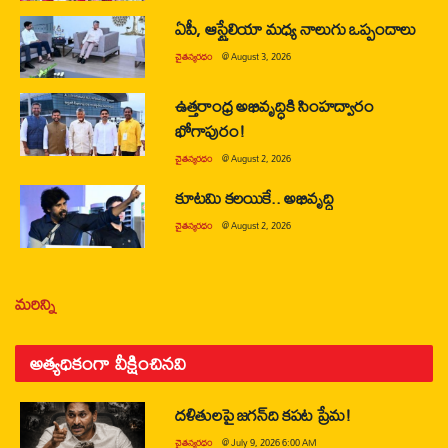
ఏపీ, ఆస్ట్రేలియా మధ్య నాలుగు ఒప్పందాలు
చైతన్యరధం
@
August 3, 2026
ఉత్తరాంధ్ర అభివృద్ధికి సింహద్వారం
భోగాపురం!
చైతన్యరధం
@
August 2, 2026
కూటమి కలయికే.. అభివృద్ధి
చైతన్యరధం
@
August 2, 2026
మరిన్ని
అత్యధికంగా వీక్షించినవి
దళితులపై జగన్‌ది కపట ప్రేమ!
చైతన్యరధం
@
July 9, 2026 6:00 AM