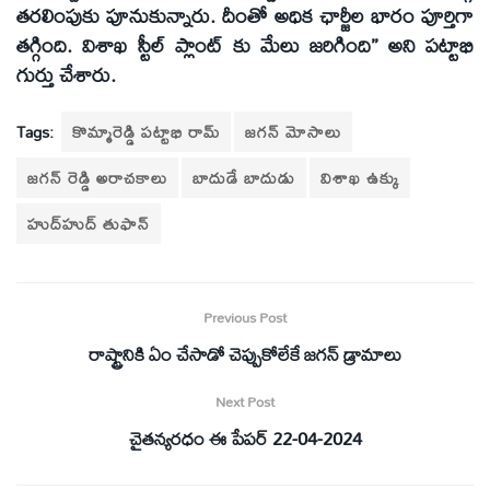
తరలింపుకు పూనుకున్నారు. దీంతో అధిక ఛార్జీల భారం పూర్తిగా
తగ్గింది. విశాఖ స్టీల్‌ ప్లాంట్‌ కు మేలు జరిగింది’’ అని పట్టాభి
గుర్తు చేశారు.
Tags:
కొమ్మారెడ్డి పట్టాభి రామ్‌
జగన్ మోసాలు
జగన్ రెడ్డి అరాచకాలు
బాదుడే బాదుడు
విశాఖ ఉక్కు
హుద్‌హుద్‌ తుఫాన్‌
Previous Post
రాష్ట్రానికి ఏం చేసాడో చెప్పుకోలేకే జగన్‌ డ్రామాలు
Next Post
చైతన్యరధం ఈ పేపర్ 22-04-2024