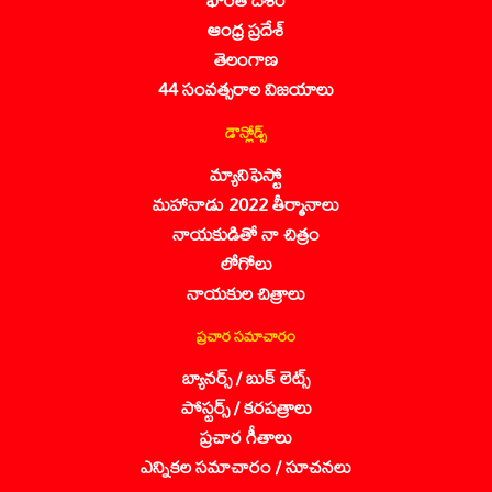
ఆంధ్ర ప్రదేశ్
తెలంగాణ
44 సంవత్సరాల విజయాలు
డౌన్లోడ్స్
మ్యానిఫెస్టో
మహానాడు 2022 తీర్మానాలు
నాయకుడితో నా చిత్రం
లోగోలు
నాయకుల చిత్రాలు
ప్రచార సమాచారం
బ్యానర్స్ / బుక్ లెట్స్
పోస్టర్స్ / కరపత్రాలు
ప్రచార గీతాలు
ఎన్నికల సమాచారం / సూచనలు