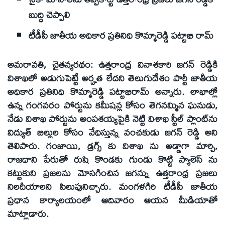
బుద్ధి చెప్పాలి
టీడీపీ జాతీయ అధికార ప్రతినిధి కొమ్మారెడ్డి పట్టాభి రామ్‌
అమరావతి, చైతన్యరథం: ఉత్తరాంధ్ర వినాశకారి జగన్‌ రెడ్డికి
విశాఖలో అడుగుపెట్టే అర్హత లేదని తెలుగుదేశం పార్టీ జాతీయ
అధికార ప్రతినిధి కొమ్మారెడ్డి పట్టాభిరామ్‌ అన్నారు. లాభాల్లో
ఉన్న గంగవరం పోర్టును కమీషన్ల కోసం తెగనమ్మిన ఘనుడు,
నేడు విశాఖ పోర్టును అంపశయ్యపైకి నెట్టి విశాఖ స్టీల్‌ ప్లాంట్‌ను
విద్యుత్‌ బిల్లుల కోసం వేధిస్తున్న వంచకుడు జగన్‌ రెడ్డి అని
తెలిపారు. గంజాయి, డ్రగ్స్‌ కు విశాఖ ను అడ్డాగా మార్చి,
రాజధాని పేరుతో రుషి కొండకు గుండు కొట్టి ప్యాలెస్‌ ను
కట్టుకుని ప్రజలను మోసగించిన జగన్ను ఉత్తరాంధ్ర ప్రజలు
నిలదీయాలని పిలుపునిచ్చారు. మంగళగిరి టీడీపీ జాతీయ
ప్రధాన కార్యాలయంలో ఆదివారం ఆయన మీడియాతో
మాట్లాడారు.