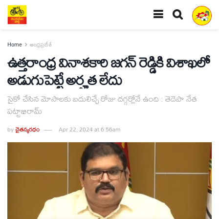
Home
ఆంధ్రప్రదేశ్
ఉత్తరాంధ్ర వినాశకారి జగన్‌ రెడ్డికి విశాఖలో
అడుగుపెట్టే అర్హత లేదు
సైకో చేసిన మోసాలకు బదులిచ్చే రోజు దగ్గర్లోనే ఉంది : తెదెపా నేత
పట్టాభిరామ్
by
చైతన్యరధం
Apr 22, 2024 at 6:56am