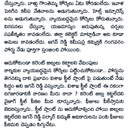
చేస్తున్నారు. వాళ్లు గొంతెమ్మ కోర్కెలు ఏమి కోరడంలేదు. ఇవాళ
పెరిగిన కనీస వేతనాలను అడుగుతున్నారు. హెల్త్‌ ఇన్సూరెన్స్‌
లను అడుగుతున్నారు. న్యాయబద్దమైన కోర్కెలు కోరుతున్నారు.
నిరసనలు చేస్తున్నా యజమాన్యం జరుపుతున్న చర్చలు
సఫలీకృతం కావడంలేదు. జిల్లా కలెక్టర్‌ మాట్లాడినా అది కూడా
అమలు కావడంలేదు. జగన్‌ రెడ్డి కమీషన్ల కక్కుర్తికి గంగవరం
పోర్టు నేడు పూర్తిగా స్తంభించి పోయింది.
ఆదుకోకుండా కరెంట్‌ బిల్లులు కట్టాలని వేధింపులు
కార్మికుల న్యాయబద్దమైన కోర్కెలు పట్టించుకోకుండా.. పోర్టును
తెగనమ్మి దాని ప్రభావం విశాఖ స్టీల్‌ ప్లాంట్‌ పై పడుతుంటే నేడు
సిద్ధం అని జగన్‌ రెడ్డి వస్తున్నారు. విశాఖ స్టీల్‌ ప్లాంట్‌ ఈ రకంగా
దిగజారడానికి కారణం మీరు కాదా ? కరెంట్‌ బిల్లు కట్టలేదని
వైజాగ్‌ స్టీల్‌ పీకల మీద కూర్చున్నారు. ఫీజులు పీకేస్తామని
బెదిరిస్తున్నారు.. స్టీల్‌ ప్లాంట్‌ ను ఆదుకోవాల్సింది పోయి బిల్లులు
కట్టలేదని జగన్‌ రెడ్డి సర్కార్‌ విద్యుత్‌ అధికారులను పంపి ఫీజులు
పీకమని చెప్పడం సిగ్గుచేటు.