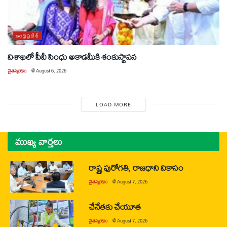
ఆంధ్రప్రదేశ్
విశాఖలో పీవీ సింధు అకాడమీకి శంకుస్థాపన
చైతన్యరధం
@
August 6, 2026
LOAD MORE
ముఖ్య వార్తలు
రాష్ట్ర పురోగతి, రాజధాని వికాసం
చైతన్యరధం
@
August 7, 2026
చేనేతకు చేయూత
చైతన్యరధం
@
August 7, 2026