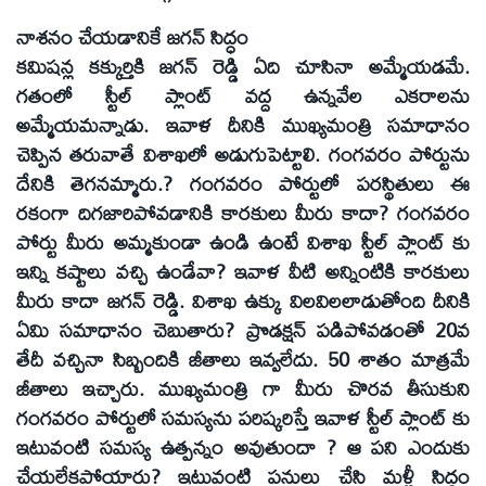
నాశనం చేయడానికే జగన్‌ సిద్ధం
కమిషన్ల కక్కుర్తికి జగన్‌ రెడ్డి ఏది చూసినా అమ్మేయడమే.
గతంలో స్టీల్‌ ప్లాంట్‌ వద్ద ఉన్నవేల ఎకరాలను
అమ్మేయమన్నాడు. ఇవాళ దీనికి ముఖ్యమంత్రి సమాధానం
చెప్పిన తరువాతే విశాఖలో అడుగుపెట్టాలి. గంగవరం పోర్టును
దేనికి తెగనమ్మారు.? గంగవరం పోర్టులో పరస్థితులు ఈ
రకంగా దిగజారిపోవడానికి కారకులు మీరు కాదా? గంగవరం
పోర్టు మీరు అమ్మకుండా ఉండి ఉంటే విశాఖ స్టీల్‌ ప్లాంట్‌ కు
ఇన్ని కష్టాలు వచ్చి ఉండేవా? ఇవాళ వీటి అన్నింటికి కారకులు
మీరు కాదా జగన్‌ రెడ్డి. విశాఖ ఉక్కు విలవిలలాడుతోంది దీనికి
ఏమి సమాధానం చెబుతారు? ప్రొడక్షన్‌ పడిపోవడంతో 20వ
తేదీ వచ్చినా సిబ్బందికి జీతాలు ఇవ్వలేదు. 50 శాతం మాత్రమే
జీతాలు ఇచ్చారు. ముఖ్యమంత్రి గా మీరు చొరవ తీసుకుని
గంగవరం పోర్టులో సమస్యను పరిష్కరిస్తే ఇవాళ స్టీల్‌ ప్లాంట్‌ కు
ఇటువంటి సమస్య ఉత్పన్నం అవుతుందా ? ఆ పని ఎందుకు
చేయలేకపోయారు? ఇటువంటి పనులు చేసి మళ్లీ సిద్ధం