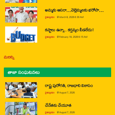
అమ్మకు ఆసరా…చెల్లెమ్మలకు భరోసా…
చైతన్యరధం
@
March 8, 2026 6:30 AM
కష్టాలు ఉన్నా.. కర్తవ్యం వీడలేదు!
చైతన్యరధం
@
February 18, 2026 6:15 AM
మరిన్ని
తాజా సంఘటనలు
రాష్ట్ర పురోగతి, రాజధాని వికాసం
చైతన్యరధం
@
August 7, 2026
చేనేతకు చేయూత
చైతన్యరధం
@
August 7, 2026