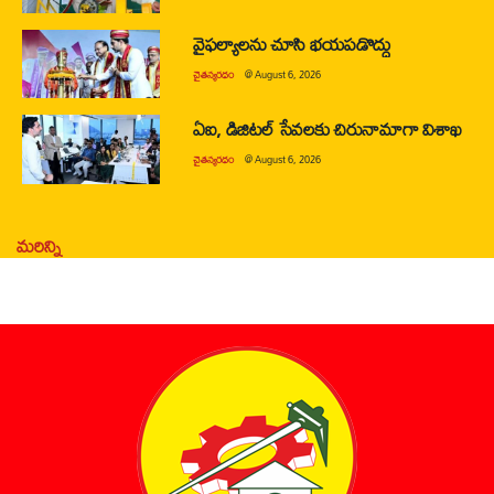
వైఫల్యాలను చూసి భయపడొద్దు
చైతన్యరధం
@
August 6, 2026
ఏఐ, డిజిటల్ సేవలకు చిరునామాగా విశాఖ
చైతన్యరధం
@
August 6, 2026
మరిన్ని