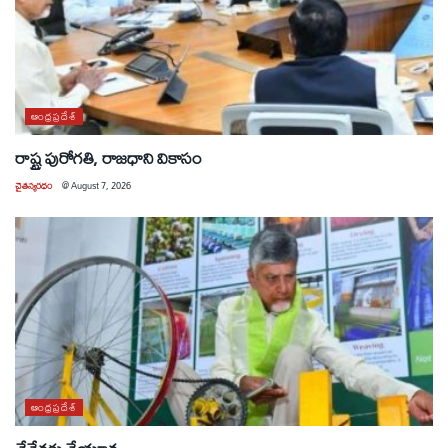
ఆంధ్రప్రదేశ్
రాష్ట్ర పురోగతి, రాజధాని వికాసం
చైతన్యరధం
@
August 7, 2026
ఆంధ్రప్రదేశ్