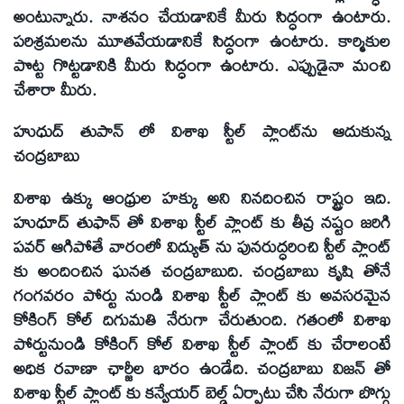
అంటున్నారు. నాశనం చేయడానికే మీరు సిద్ధంగా ఉంటారు.
పరిశ్రమలను మూతవేయడానికే సిద్ధంగా ఉంటారు. కార్మికుల
పొట్ట గొట్టడానికి మీరు సిద్ధంగా ఉంటారు. ఎప్పుడైనా మంచి
చేశారా మీరు.
హుధుద్‌ తుపాన్‌ లో విశాఖ స్టీల్‌ ప్లాంట్‌ను ఆదుకున్న
చంద్రబాబు
విశాఖ ఉక్కు ఆంధ్రుల హక్కు అని నినదించిన రాష్ట్రం ఇది.
హుధూద్‌ తుఫాన్‌ తో విశాఖ స్టీల్‌ ప్లాంట్‌ కు తీవ్ర నష్టం జరిగి
పవర్‌ ఆగిపోతే వారంలో విద్యుత్‌ ను పునరుద్ధరించి స్టీల్‌ ప్లాంట్‌
కు అందించిన ఘనత చంద్రబాబుది. చంద్రబాబు కృషి తోనే
గంగవరం పోర్టు నుండి విశాఖ స్టీల్‌ ప్లాంట్‌ కు అవసరమైన
కోకింగ్‌ కోల్‌ దిగుమతి నేరుగా చేరుతుంది. గతంలో విశాఖ
పోర్టునుండి కోకింగ్‌ కోల్‌ విశాఖ స్టీల్‌ ప్లాంట్‌ కు చేరాలంటే
అధిక రవాణా ఛార్జీల భారం ఉండేది. చంద్రబాబు విజన్‌ తో
విశాఖ స్టీల్‌ ప్లాంట్‌ కు కన్వేయర్‌ బెల్డ్‌ ఏర్పాటు చేసి నేరుగా బొగ్గు