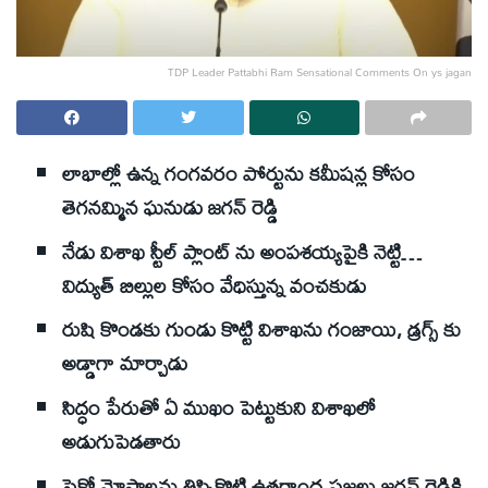
TDP Leader Pattabhi Ram Sensational Comments On ys jagan
లాభాల్లో ఉన్న గంగవరం పోర్టును కమీషన్ల కోసం
తెగనమ్మిన ఘనుడు జగన్‌ రెడ్డి
నేడు విశాఖ స్టీల్‌ ప్లాంట్‌ ను అంపశయ్యపైకి నెట్టి…
విద్యుత్‌ బిల్లుల కోసం వేధిస్తున్న వంచకుడు
రుషి కొండకు గుండు కొట్టి విశాఖను గంజాయి, డ్రగ్స్‌ కు
అడ్డాగా మార్చాడు
సిద్ధం పేరుతో ఏ ముఖం పెట్టుకుని విశాఖలో
అడుగుపెడతారు
సైకో మోసాలను తిప్పికొట్టి ఉత్తరాంధ్ర ప్రజలు జగన్‌ రెడ్డికి