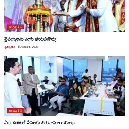
ఆంధ్రప్రదేశ్
వైఫల్యాలను చూసి భయపడొద్దు
చైతన్యరధం
@
August 6, 2026
ఆంధ్రప్రదేశ్
ఏఐ, డిజిటల్ సేవలకు చిరునామాగా విశాఖ