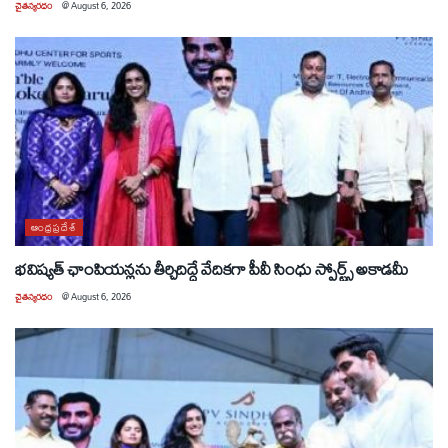
చైతన్యరధం
@
August 6, 2026
ఆంధ్రప్రదేశ్
భవిష్యత్ ఛాంపియన్లను తీర్చిదిద్దే వేదికగా పీవీ సింధు స్పోర్ట్స్ అకాడమీ
చైతన్యరధం
@
August 6, 2026