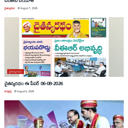
చేనేతకు చేయూత
చైతన్యరధం
@
August 7, 2026
చైతన్యరధం
చైతన్యరధం ఈ పేపర్ 06-08-2026
కార్యకర్త
@
August 6, 2026