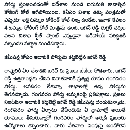
పోర్టు స్తంభించడంతో విదేశాల నుండి దిగుమతి కావాల్సిన
కోకింగ్‌ కోల్‌ ఆగిపోయింది. కనీసం విశాఖ ఉక్కు పరిశ్రమలో
ఎప్పుడూ లక్ష టన్నుల కోకింక్‌ కోల్‌ నిల్వ ఉండేది. ఇవాళ కేవలం
4 టన్నుల కోకింగ్‌ కోల్‌ మాత్రమే ఉంది. జగన్‌ రెడ్డి తుగ్లక్‌ చర్యల
వలన విశాఖ స్టీల్‌ ప్లాంట్‌ ఎప్పుడైనా ఆగిపోయే పరిస్థితికి
వచ్చిందని పట్టాభి మండిపడ్డారు.
కమీషన్ల కోసం ఆదానికి పోర్టును కట్టబెట్టిన జగన్‌ రెడ్డి
రాష్ట్రానికి ఏం చేశాడని జగన్‌ కు ప్రజలు జేజేలు కొడతారు. జగన్‌
రెడ్డి ఉత్తరాంధ్రకు చేసిన వినాశనానికి ప్రత్యక్ష రూపం గంగవరం
పోర్టు. అవసరం లేకున్నా లాభాలల్లో ఉన్న పోర్టును
తెగనమ్మాడు. గంగవరం పోర్టు అమ్మకంపై ప్రతిపక్షాలు, ప్రజలు
నిలదీసినా అదానికి కట్టబెట్టి జగన్‌ రెడ్డి కమీషన్లు దండుకున్నాడు.
గంగవరం పోర్టు ఏర్పాటు చేసేందుకు ఏ గ్రామాల్లో అయితే
భూములు తీసుకున్నారో గంగవరం పోర్టులో అక్కడి ప్రజలకు
ఉద్యోగాలు కల్పించారు. వారు వేతనాల పెంపుపై ఆందోళన