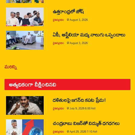
ఉత్తరాంధ్రలో జోష్
చైతన్యరధం
@
August 3, 2026
ఏపీ, ఆస్ట్రేలియా మధ్య నాలుగు ఒప్పందాలు
చైతన్యరధం
@
August 3, 2026
మరిన్ని
అత్యధికంగా వీక్షించినవి
దళితులపై జగన్‌ది కపట ప్రేమ!
చైతన్యరధం
@
July 9, 2026 6:00 AM
చంద్రబాబు విజన్‌తో విద్యుత్ ధగధగలు
చైతన్యరధం
@
April 29, 2026 7:10 AM