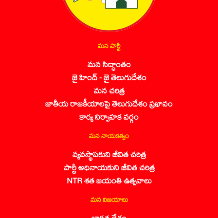
మన పార్టీ
మన సిద్ధాంతం
జై హింద్ - జై తెలుగుదేశం
మన చరిత్ర
జాతీయ రాజకీయాలపై తెలుగుదేశం ప్రభావం
కార్య నిర్వాహక వర్గం
మన నాయకత్వం
వ్యవస్థాపకుని జీవిత చరిత్ర
పార్టీ అధినాయకుని జీవిత చరిత్ర
NTR శత జయంతి ఉత్సవాలు
మన విజయాలు
భారత దేశం