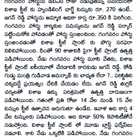
గంగవరం పోర్టును డీవీఎస్‌ రాజు నడుపుతున్న సమయంలో
విశాఖ స్టీల్‌ కు హ్యండిలింగ్‌ ఛార్జ్‌ టన్నుకు రూ. 270 ఉంటే..
జగన్‌ రెడ్డి పోర్టును అమ్మాక అధికా కాస్త రూ.350 కి పెరిగింది.
గంగవరం పోర్టు కార్మికుల సమస్యలను జగన్‌ రెడ్డి సర్కార్‌
పట్టించుకోక పోవడంతో పోర్టు స్తంభించింది. గంగవరం పోర్టు
స్తంభించడంతో విశాఖ స్టీల్‌ ప్లాంట్‌ కు బొగ్గు సరఫరా
నిలిచిపోయింది. దీంతో 90 శాతానికి పైగా స్టీల్‌ ప్లాంట్‌ ఉత్పత్తి
పడిపోయింది. నేడు గంగవరం పోర్టు మూసి వేతకు, విశాఖ
స్టీల్‌ ప్లాంట్‌ ఐసీయూలో చేరడానికి కారకుడు జగన్‌ రెడ్డే. కోడి
గుడ్డు మంత్రి గుడివాడ అమర్నాథ్‌ కు బాధ్యత లేదా ?.. పరిస్థితిని
చక్కదిద్దే ప్రయత్నం దేనికి చేయడం లేదు. జగన్‌ రెడ్డి తుగ్లక్‌
చర్యలతో విశాఖ ఉక్కు పరిశ్రమలో ఉత్పత్తి దారుణంగా
పడిపోయింది. గతంలో ప్రతి రోజు 14 వేల నుండి 15 వేల
టన్నుల స్టీల్‌ ఉత్పాదన జరుగుతూ ఉండేది. ఇవాళ అది కాస్త 4
వేల టన్నులకు పడిపోయింది. అది కూడా 50% కెపాసిటీతోనే
నడుస్తోంది. విశాఖ స్టీల్‌ ప్లాంట్‌ లో మూడు బ్లాస్ట్‌ ఫర్నేస్‌లు
నడవాలి. కాని నేడు ఒక్కటికి పడిపోయింది. నేడు గంగవరం