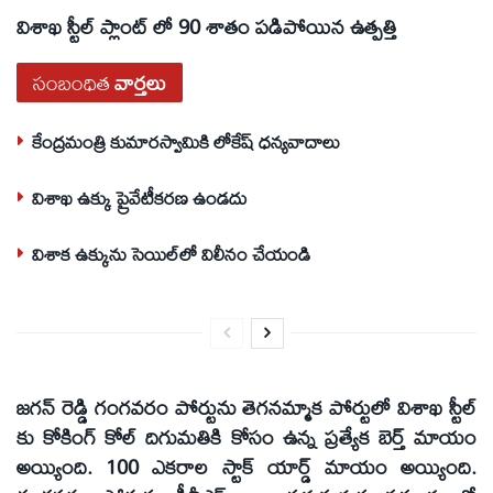
విశాఖ స్టీల్‌ ప్లాంట్‌ లో 90 శాతం పడిపోయిన ఉత్పత్తి
సంబంధిత
వార్తలు
కేంద్రమంత్రి కుమారస్వామికి లోకేష్‌ ధన్యవాదాలు
విశాఖ ఉక్కు ప్రైవేటీకరణ ఉండదు
విశాక ఉక్కును సెయిల్‌లో విలీనం చేయండి
జగన్‌ రెడ్డి గంగవరం పోర్టును తెగనమ్మాక పోర్టులో విశాఖ స్టీల్‌
కు కోకింగ్‌ కోల్‌ దిగుమతికి కోసం ఉన్న ప్రత్యేక బెర్త్‌ మాయం
అయ్యింది. 100 ఎకరాల స్టాక్‌ యార్డ్‌ మాయం అయ్యింది.