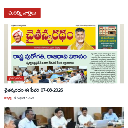
మరిన్ని
వార్తలు
చైతన్యరధం
చైతన్యరధం ఈ పేపర్ 07-08-2026
కార్యకర్త
@
August 7, 2026