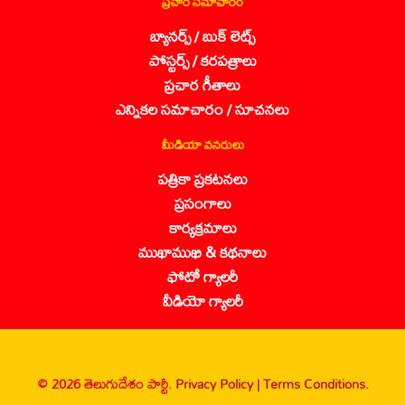
ప్రచార సమాచారం
బ్యానర్స్ / బుక్ లెట్స్
పోస్టర్స్ / కరపత్రాలు
ప్రచార గీతాలు
ఎన్నికల సమాచారం / సూచనలు
మీడియా వనరులు
పత్రికా ప్రకటనలు
ప్రసంగాలు
కార్యక్రమాలు
ముఖాముఖి & కథనాలు
ఫోటో గ్యాలరీ
వీడియో గ్యాలరీ
© 2026 తెలుగుదేశం పార్టీ.
Privacy Policy |
Terms Conditions.