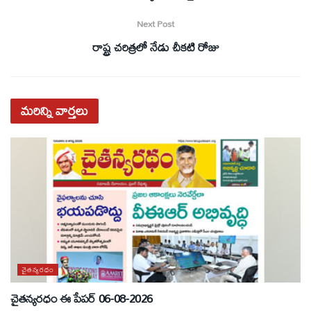
Next Post
రాష్ట్ర చరిత్రలో నేడు చీకటి రోజు
మరిన్ని
వార్తలు
చైతన్యరధం
చైతన్యరధం ఈ పేపర్ 06-08-2026