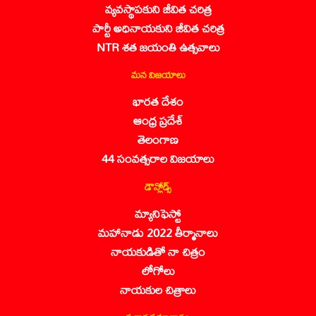
వ్యవస్థాపకుని జీవిత చరిత్ర
పార్టీ అధినాయకుని జీవిత చరిత్ర
NTR శత జయంతి ఉత్సవాలు
మన విజయాలు
భారత దేశం
ఆంధ్ర ప్రదేశ్
తెలంగాణ
44 సంవత్సరాల విజయాలు
డౌన్లోడ్స్
మ్యానిఫెస్టో
మహానాడు 2022 తీర్మానాలు
నాయకుడితో నా చిత్రం
లోగోలు
నాయకుల చిత్రాలు