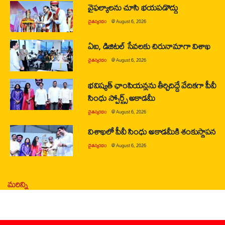
వైఫల్యాలను చూసి భయపడొద్దు
చైతన్యరధం
@
August 6, 2026
ఏఐ, డిజిటల్ సేవలకు చిరునామాగా విశాఖ
చైతన్యరధం
@
August 6, 2026
భవిష్యత్ ఛాంపియన్లను తీర్చిదిద్దే వేదికగా పీవీ
సింధు స్పోర్ట్స్ అకాడమీ
చైతన్యరధం
@
August 6, 2026
విశాఖలో పీవీ సింధు అకాడమీకి శంకుస్థాపన
చైతన్యరధం
@
August 6, 2026
మరిన్ని