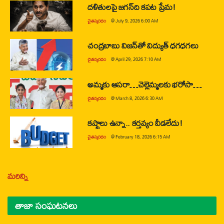
దళితులపై జగన్‌ది కపట ప్రేమ!
చైతన్యరధం
@
July 9, 2026 6:00 AM
చంద్రబాబు విజన్‌తో విద్యుత్ ధగధగలు
చైతన్యరధం
@
April 29, 2026 7:10 AM
అమ్మకు ఆసరా…చెల్లెమ్మలకు భరోసా…
చైతన్యరధం
@
March 8, 2026 6:30 AM
కష్టాలు ఉన్నా.. కర్తవ్యం వీడలేదు!
చైతన్యరధం
@
February 18, 2026 6:15 AM
మరిన్ని
తాజా సంఘటనలు