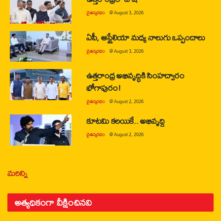
చైతన్యరధం
@
August 3, 2026
ఏపీ, ఆస్ట్రేలియా మధ్య నాలుగు ఒప్పందాలు
చైతన్యరధం
@
August 3, 2026
ఉత్తరాంధ్ర అభివృద్ధికి సింహద్వారం
భోగాపురం!
చైతన్యరధం
@
August 2, 2026
కూటమి కలయికే.. అభివృద్ధి
చైతన్యరధం
@
August 2, 2026
మరిన్ని
అత్యధికంగా వీక్షించినవి