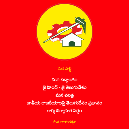
మన పార్టీ
మన సిద్ధాంతం
జై హింద్ - జై తెలుగుదేశం
మన చరిత్ర
జాతీయ రాజకీయాలపై తెలుగుదేశం ప్రభావం
కార్య నిర్వాహక వర్గం
మన నాయకత్వం