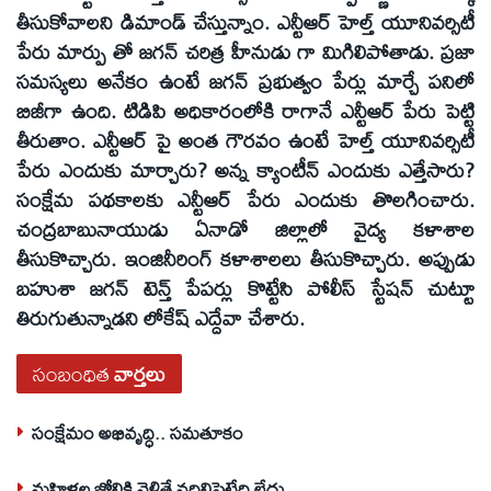
తీసుకోవాలని డిమాండ్‌ చేస్తున్నాం. ఎన్టీఆర్‌ హెల్త్‌ యూనివర్సిటీ
పేరు మార్పు తో జగన్‌ చరిత్ర హీనుడు గా మిగిలిపోతాడు. ప్రజా
సమస్యలు అనేకం ఉంటే జగన్‌ ప్రభుత్వం పేర్లు మార్చే పనిలో
బిజీగా ఉంది. టిడిపి అధికారంలోకి రాగానే ఎన్టీఆర్‌ పేరు పెట్టి
తీరుతాం. ఎన్టీఆర్‌ పై అంత గౌరవం ఉంటే హెల్త్‌ యూనివర్సిటీ
పేరు ఎందుకు మార్చారు? అన్న క్యాంటీన్‌ ఎందుకు ఎత్తేసారు?
సంక్షేమ పథకాలకు ఎన్టీఆర్‌ పేరు ఎందుకు తొలగించారు.
చంద్రబాబునాయుడు ఏనాడో జిల్లాలో వైద్య కళాశాల
తీసుకొచ్చారు. ఇంజినీరింగ్‌ కళాశాలలు తీసుకొచ్చారు. అప్పుడు
బహుశా జగన్‌ టెన్త్‌ పేపర్లు కొట్టేసి పోలీస్‌ స్టేషన్‌ చుట్టూ
తిరుగుతున్నాడని లోకేష్‌ ఎద్దేవా చేశారు.
సంబంధిత
వార్తలు
సంక్షేమం అభివృద్ధి.. సమతూకం
మహిళల జోలికి వెళితే వదిలిపెట్టేది లేదు