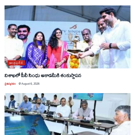
ఆంధ్రప్రదేశ్
విశాఖలో పీవీ సింధు అకాడమీకి శంకుస్థాపన
చైతన్యరధం
@
August 6, 2026