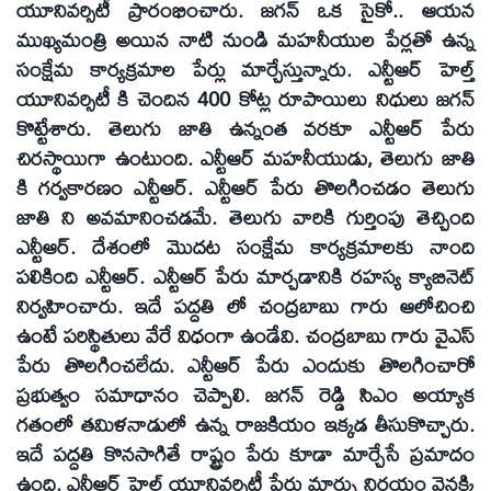
యూనివర్సిటీ ప్రారంభించారు. జగన్‌ ఒక సైకో.. ఆయన
ముఖ్యమంత్రి అయిన నాటి నుండి మహనీయుల పేర్లతో ఉన్న
సంక్షేమ కార్యక్రమాల పేర్లు మార్చేస్తున్నారు. ఎన్టీఆర్‌ హెల్త్‌
యూనివర్సిటీ కి చెందిన 400 కోట్ల రూపాయిలు నిధులు జగన్‌
కొట్టేశారు. తెలుగు జాతి ఉన్నంత వరకూ ఎన్టీఆర్‌ పేరు
చిరస్థాయిగా ఉంటుంది. ఎన్టీఆర్‌ మహనీయుడు, తెలుగు జాతి
కి గర్వకారణం ఎన్టీఆర్‌. ఎన్టీఆర్‌ పేరు తొలగించడం తెలుగు
జాతి ని అవమానించడమే. తెలుగు వారికి గుర్తింపు తెచ్చింది
ఎన్టీఆర్‌. దేశంలో మొదట సంక్షేమ కార్యక్రమాలకు నాంది
పలికింది ఎన్టీఆర్‌. ఎన్టీఆర్‌ పేరు మార్చడానికి రహస్య క్యాబినెట్‌
నిర్వహించారు. ఇదే పద్దతి లో చంద్రబాబు గారు ఆలోచించి
ఉంటే పరిస్థితులు వేరే విధంగా ఉండేవి. చంద్రబాబు గారు వైఎస్‌
పేరు తొలగించలేదు. ఎన్టీఆర్‌ పేరు ఎందుకు తొలగించారో
ప్రభుత్వం సమాధానం చెప్పాలి. జగన్‌ రెడ్డి సిఎం అయ్యాక
గతంలో తమిళనాడులో ఉన్న రాజకియం ఇక్కడ తీసుకొచ్చారు.
ఇదే పద్దతి కొనసాగితే రాష్ట్రం పేరు కూడా మార్చేసే ప్రమాదం
ఉంది. ఎన్టీఆర్‌ హెల్త్‌ యూనివర్సిటీ పేరు మార్పు నిర్ణయం వెనక్కి