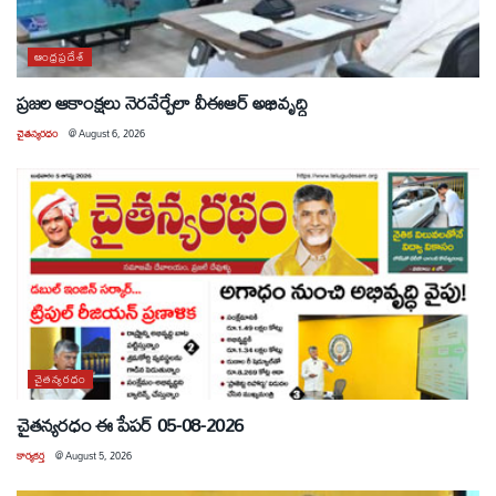
ఆంధ్రప్రదేశ్
ప్రజల ఆకాంక్షలు నెరవేర్చేలా వీఈఆర్ అభివృద్ధి
చైతన్యరధం
@
August 6, 2026
చైతన్యరధం
చైతన్యరధం ఈ పేపర్ 05-08-2026
కార్యకర్త
@
August 5, 2026