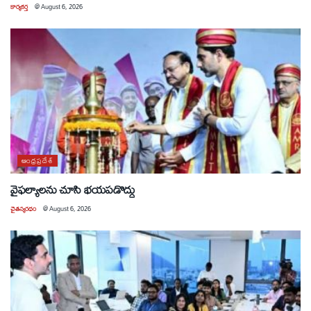
కార్యకర్త
@
August 6, 2026
ఆంధ్రప్రదేశ్
వైఫల్యాలను చూసి భయపడొద్దు
చైతన్యరధం
@
August 6, 2026