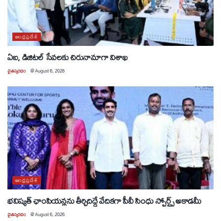
ఆంధ్రప్రదేశ్
ఏఐ, డిజిటల్ సేవలకు చిరునామాగా విశాఖ
చైతన్యరధం
@
August 6, 2026
ఆంధ్రప్రదేశ్
భవిష్యత్ ఛాంపియన్లను తీర్చిదిద్దే వేదికగా పీవీ సింధు స్పోర్ట్స్ అకాడమీ
చైతన్యరధం
@
August 6, 2026