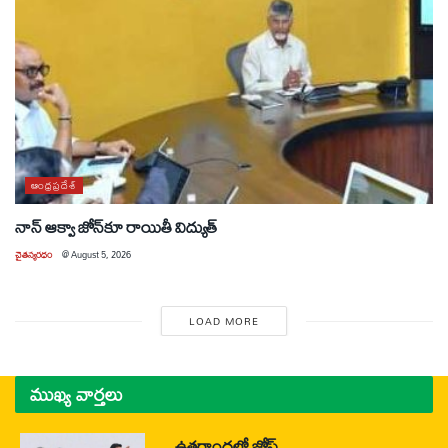
ఆంధ్రప్రదేశ్
నాన్ ఆక్వా జోన్‌కూ రాయితీ విద్యుత్
చైతన్యరధం
@
August 5, 2026
LOAD MORE
ముఖ్య వార్తలు
ఉత్తరాంధ్రలో జోష్