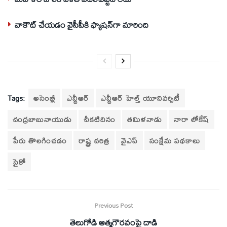
వాకౌట్ చేయడం వైసీపీకి ఫ్యాషన్‌గా మారింది
Tags:
అసెంబ్లీ
ఎన్టీఆర్
ఎన్టీఆర్‌ హెల్త్‌ యూనివర్సిటీ
చంద్రబాబునాయుడు
చీకటిదినం
తమిళనాడు
నారా లోకేష్
పేరు తొలగించడం
రాష్ట్ర చరిత్ర
వైఎస్‌
సంక్షేమ పథకాలు
సైకో
Previous Post
తెలుగోడి ఆత్మగౌరవంపై దాడి