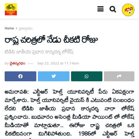
Home
చైతన్యరధం
రాష్ట్ర చరిత్రలో నేడు చీకటి రోజు
టిడిపి జాతీయ ప్రధాన కార్యదర్శి లోకేష్‌
by
చైతన్యరధం
Sep 22, 2022 at 11:14am
అమరావతి: ఎన్టీఆర్‌ హెల్త్‌ యూనివర్సిటీ పేరు ఏకపక్షంగా
మార్చేశారు. హెల్త్‌ యూనివర్సిటీ వైయస్‌ కి ఎటువంటి సంబంధం
లేదని టిడిపి జాతీయ ప్రధాన కార్యదర్శి నారా లోకేష్‌
ప్రశ్నించారు. బుధవారం అసెంబ్లీ మీడియా పాయింట్‌ లో లోకేష్‌
మీడియాతో మాట్లాడుతూ.. ఈరోజు రాష్ట్ర చరిత్రలో ఒక
చీకటిదినంగా మిగిలిపోతుంది. 1986లో ఎన్టీఆర్‌ హెల్త్‌