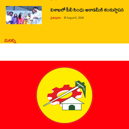
విశాఖలో పీవీ సింధు అకాడమీకి శంకుస్థాపన
చైతన్యరధం
@
August 6, 2026
మరిన్ని