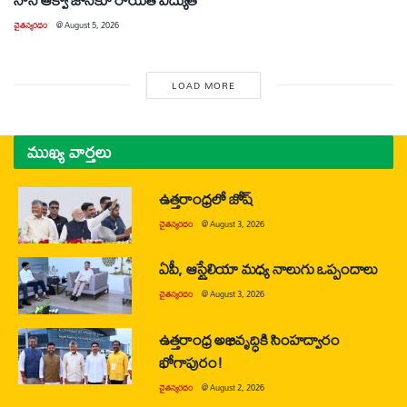
చైతన్యరధం
@
August 5, 2026
LOAD MORE
ముఖ్య వార్తలు
ఉత్తరాంధ్రలో జోష్
చైతన్యరధం
@
August 3, 2026
ఏపీ, ఆస్ట్రేలియా మధ్య నాలుగు ఒప్పందాలు
చైతన్యరధం
@
August 3, 2026
ఉత్తరాంధ్ర అభివృద్ధికి సింహద్వారం
భోగాపురం!
చైతన్యరధం
@
August 2, 2026