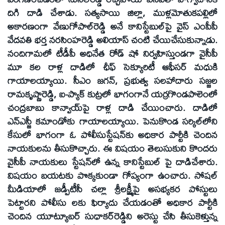
దిగి దాడి చేశాడు. సత్యసాయి జిల్లా, ముళ్లమోతుకపల్లిలో
అకారణంగా వేణుగోపాల్‌రెడ్డి అనే కానిస్టేబుల్‌పై వైస్‌ ఎంపీపీ
వేదవతి భర్త నరసింహరెడ్డి అలియాస్‌ చంటి చేయిచేసుకున్నాడు.
నందిగామలో టీడీపీ అధినేత రోడ్‌ షో నిర్వహిస్తుండగా వైసీపీ
మూ కల రాళ్ల దాడిలో ఛీఫ్‌ సెక్యూరిటీ ఆఫీసర్‌ మధుకి
గాయాలయ్యాయి. సీఎం జగన్‌, ప్రభుత్వ సలహాదారు సజ్జల
రామకృష్ణారెడ్డి, ఐ-ప్యాక్‌ కుట్రలో భాగంగానే యర్రగొండపాలెంలో
చంద్రబాబు కాన్వాయ్‌పై రాళ్ల దాడి చేయించారు. దాడిలో
ఎన్‌ఎస్జీ కమాండోకు గాయాలయ్యాయి. పెనుకొండ సర్కిల్‌లోని
కేసులో భాగంగా ఓ పోలీసుస్టేషన్‌కు అధికార పార్టీకి చెందిన
నాయకులను తీసుకొచ్చారు. ఈ విషయం తెలుసుకుని కొందరు
వైసీపీ నాయకులు స్టేషన్‌లో ఉన్న కానిస్టేబుల్‌ పై దాడిచేశారు.
విషయం బయటకు పొక్కకుండా గోప్యంగా ఉంచారు. సోషల్‌
మీడియాలో జడ్పీటీసీ చల్లా శ్రీలక్ష్మీపై అసభ్యకర పోస్టులు
పెట్టారని పోలీసు లకు ఫిర్యాదు చేయడంతో అధికార పార్టీకి
చెందిన యూట్యూబర్‌ సుధాకర్‌రెడ్డిని అరెస్టు చేసి తీసుకెళ్తున్న