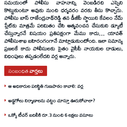
సమయంలో పోలీసు వాహనాన్ని వెంబడిరచి ఎస్సైని
కొట్టుకుంటూ అవుకు నుంచి ధర్మవరం వరకు తీసు కొచ్చారు.
పోలీసు బాస్‌ రాజేంద్రనాథ్‌రెడ్డి తన డీజీపీ స్థాయిని కేవలం నేమ్‌
ప్లేట్‌కు మాత్రమే పరిమితం చేసి ఆత్మవంచన చేసుకుని డ్యూటీ
చేస్తున్నారనే విషయం ప్రతిపక్షంగా మేము కాదు… యావత్‌
పోలీసుశాఖ బహిరంగంగానే మాట్లాడుకుంటోంది. ఇలా సమాన్య
ప్రజలకే కాదు పోలీసులకు సైతం వైసీపీ నాయకుల దాడులు,
విధింపులు తప్పడంలేదని వర్ల అన్నారు.
సంబంధిత
వార్తలు
ఆ అధికారుల పరిస్థితి గుణపాఠం కావాలి: వర్ల
అడ్డగోలు నిర్మాణాలను చట్టం చూస్తూ ఊరుకోవాలా?
ఒక్కో టీచర్‌ బదిలీకి రూ.3 నుంచి 6 లక్షలు వసూలు