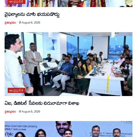
ఆంధ్రప్రదేశ్
వైఫల్యాలను చూసి భయపడొద్దు
చైతన్యరధం
@
August 6, 2026
ఆంధ్రప్రదేశ్
ఏఐ, డిజిటల్ సేవలకు చిరునామాగా విశాఖ
చైతన్యరధం
@
August 6, 2026