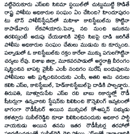
వట్టిచెరుకూరు ఎస్‌ఐని సినిమా స్టయిల్‌లో చుట్టుముట్టి కొడితే
రాష్ట్ర పోలీసు అధికారుల సంఘం ఏం చేసింది? హిందూపురం
టు టౌన్‌ పోలీస్‌స్టేషన్‌లో మహిళా కానిస్టేబుల్‌ను కొట్టినా
కాపాడేవారు లేకపోయారు.పెన్నా నది నుంచి ఇసుకను
తరలిస్తుంటే అదుపు చేయడానికి వెళ్లిన సిఐపై దాడి జరిగితే
పోలీసు అధికారుల సంఘం చేతులు ముడుచు కు కూర్చుంది.
పల్నాడులో ఓ కానిస్టేబుల్‌కు రక్తం కారేలా ముక్కు పగులగొట్టినా
చర్యలు లేవు. విశాఖ జిల్లా, మూకవరపాడులో అర్థరాత్రి వీరంగం
సృష్టించిన బాపట్ల వైసీపీ ఎంపీ నందిగం సురేష్‌ బంధువులను
పోలీసులు ఆపి ప్రశ్నించినందుకు ఎంపీ, అతని అను చరులు
కలిసి ఎస్‌ఐ, కానిస్టేబుల్‌, హెడ్‌కానిస్టేబుల్‌పై దాడికి పాల్పడ్డారు.
తిరుపతి, సూళ్లూరుపేట ఎస్‌ఐ రవి బాబు రికార్డుల్లో రౌడీ
షీటర్లుగా ఉన్నవారిని స్టేషన్‌కు పిలిపించి కౌన్సెలింగ్‌ ఇవ్వటంలో
భాగంగా రౌడీషీటర్‌ అయిన మున్సిపల్‌ కో-ఆప్షన్‌ సభ్యుడు
కళత్తూరు సునీల్‌రెడ్డిని కూడా పిలిపించినందుకు అధికార పార్టీ
నాయకుడు అయిన తనను ఇతర రౌడీషీటర్ల తరహాలో
పరిగణించడంతో సునీల్‌రెడ్డి రెచ్చిపోయి ఎస్‌ఐతో వాగ్వాదానికి