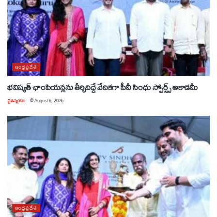
ఆంధ్రప్రదేశ్
భవిష్యత్ ఛాంపియన్లను తీర్చిదిద్దే వేదికగా పీవీ సింధు స్పోర్ట్స్ అకాడమీ
చైతన్యరధం
@
August 6, 2026
ఆంధ్రప్రదేశ్