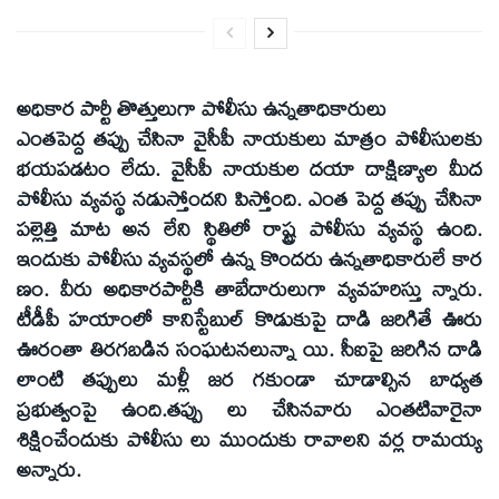
అధికార పార్టీ తొత్తులుగా పోలీసు ఉన్నతాధికారులు
ఎంతపెద్ద తప్పు చేసినా వైసీపీ నాయకులు మాత్రం పోలీసులకు
భయపడటం లేదు. వైసీపీ నాయకుల దయా దాక్షిణ్యాల మీద
పోలీసు వ్యవస్థ నడుస్తోందని పిస్తోంది. ఎంత పెద్ద తప్పు చేసినా
పల్లెత్తి మాట అన లేని స్థితిలో రాష్ట్ర పోలీసు వ్యవస్థ ఉంది.
ఇందుకు పోలీసు వ్యవస్థలో ఉన్న కొందరు ఉన్నతాధికారులే కార
ణం. వీరు అధికారపార్టీకి తాబేదారులుగా వ్యవహరిస్తు న్నారు.
టీడీపీ హయాంలో కానిస్టేబుల్‌ కొడుకుపై దాడి జరిగితే ఊరు
ఊరంతా తిరగబడిన సంఘటనలున్నా యి. సీఐపై జరిగిన దాడి
లాంటి తప్పులు మళ్లీ జర గకుండా చూడాల్సిన బాధ్యత
ప్రభుత్వంపై ఉంది.తప్పు లు చేసినవారు ఎంతటివారైనా
శిక్షించేందుకు పోలీసు లు ముందుకు రావాలని వర్ల రామయ్య
అన్నారు.