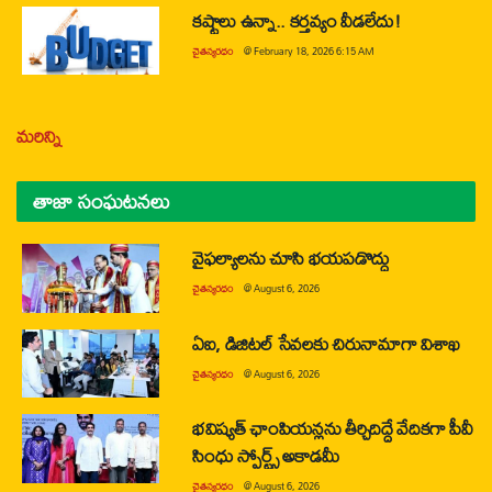
కష్టాలు ఉన్నా.. కర్తవ్యం వీడలేదు!
చైతన్యరధం
@
February 18, 2026 6:15 AM
మరిన్ని
తాజా సంఘటనలు
వైఫల్యాలను చూసి భయపడొద్దు
చైతన్యరధం
@
August 6, 2026
ఏఐ, డిజిటల్ సేవలకు చిరునామాగా విశాఖ
చైతన్యరధం
@
August 6, 2026
భవిష్యత్ ఛాంపియన్లను తీర్చిదిద్దే వేదికగా పీవీ
సింధు స్పోర్ట్స్ అకాడమీ
చైతన్యరధం
@
August 6, 2026