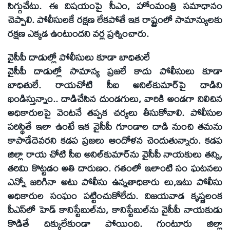
సిగ్గుచేటు. ఈ విషయంపై సీఎం, హోంమంత్రి సమాధానం
చెప్పాలి. పోలీసులకే రక్షణ లేకపోతే ఇక రాష్ట్రంలో సామాన్యులకు
రక్షణ ఎక్కడ ఉంటుందని వర్ల ప్రశ్నించారు.
వైసీపీ దాడుల్లో పోలీసులు కూడా బాధితులే
వైసీపీ దాడుల్లో సామాన్య ప్రజలే కాదు పోలీసులు కూడా
బాధితులే. రాయచోటి సీఐ అనిల్‌కుమార్‌పై దాడిని
ఖండిస్తున్నాం.. దాడిచేసిన దుండగులు, వారికి అండగా నిలిచిన
అధికారులపై వెంటనే తప్పక చర్యలు తీసుకోవాలి. పోలీసుల
పరిస్థితే ఇలా ఉంటే ఇక వైసీపీ గూండాల దాడి నుంచి తమను
కాపాడేదెవరని కడప ప్రజలు ఆందోళన చెందుతున్నారు. కడప
జిల్లా రాయ చోటి సీఐ అనిల్‌కుమార్‌ను వైసీపీ నాయకులు తన్ని,
తరిమి కొట్టడం అతి దారుణం. గతంలో ఇలాంటి సం ఘటనలు
ఎన్నో జరిగినా అటు పోలీసు ఉన్నతాధికారు లు,ఇటు పోలీసు
అధికారుల సంఘం పట్టించుకోలేదు. విజయవాడ కృష్ణలంక
పీఎస్‌లో హెడ్‌ కానిస్టేబుల్‌ను, కానిస్టేబుల్‌ను వైసీపీ నాయకుడు
కొడితే దిక్కులేకుండా పోయింది. గుంటూరు జిల్లా