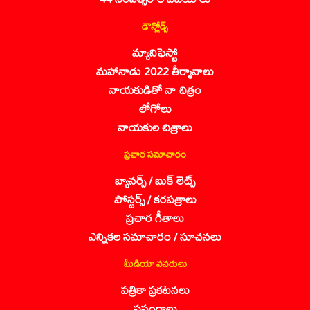
డౌన్లోడ్స్
మ్యానిఫెస్టో
మహానాడు 2022 తీర్మానాలు
నాయకుడితో నా చిత్రం
లోగోలు
నాయకుల చిత్రాలు
ప్రచార సమాచారం
బ్యానర్స్ / బుక్ లెట్స్
పోస్టర్స్ / కరపత్రాలు
ప్రచార గీతాలు
ఎన్నికల సమాచారం / సూచనలు
మీడియా వనరులు
పత్రికా ప్రకటనలు
ప్రసంగాలు