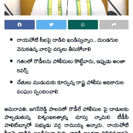
రాయచోటి సీఐపై దాడిని ఖండిస్తున్నాం.. దుండగుల
వెనుకఉన్న వారిపై చర్యలు తీసుకోవాలి
గతంలో రౌడీలను పోలీసులు కొట్టేవారు, ఇప్పుడు అంతా
రివర్స్‌
చేతులు ముడుచుకు కూర్చున్న రాష్ట్ర పోలీసు అధికారుల
సంఘం స్పందించాలి
అమరావతి: జగన్‌రెడ్డి పాలనలో రౌడీలే పోలీసుల పై దాడులకు
పాల్పడుతున్న విశృంఖలత్వాన్ని చూస్తు న్నామని టీడీపీ
పొలిట్‌బ్యూరో సభ్యుడు వర్ల రామయ్య అన్నారు. రాయచోటి
సీఐపై దాడిని ఖండిస్తున్నామని, వారికి అండగా నిలిచినవారిపై