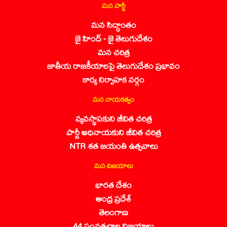
మన పార్టీ
మన సిద్ధాంతం
జై హింద్ - జై తెలుగుదేశం
మన చరిత్ర
జాతీయ రాజకీయాలపై తెలుగుదేశం ప్రభావం
కార్య నిర్వాహక వర్గం
మన నాయకత్వం
వ్యవస్థాపకుని జీవిత చరిత్ర
పార్టీ అధినాయకుని జీవిత చరిత్ర
NTR శత జయంతి ఉత్సవాలు
మన విజయాలు
భారత దేశం
ఆంధ్ర ప్రదేశ్
తెలంగాణ
44 సంవత్సరాల విజయాలు