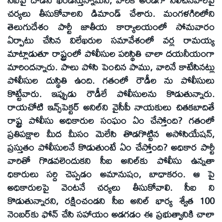
చర్యలు తీసుకోవాలని డిమాండ్‌ చేశారు. మంగళగిరిలోని
తెలుగుదేశం పార్టీ జాతీయ కార్యాలయంలో సోమవారం
ఏర్పాటు చేసిన విలేఖరుల సమావేశంలో వర్ల రామయ్య
మాట్లాడుతూ రాష్ట్రంలో పోలీసుల పరిస్థితి చాలా దయనీయంగా
మారిందన్నారు. పాలు పోసి పెంచిన పాము, వారినే కాటేసినట్లు
పోలీసుల దుస్థితి ఉంది. గతంలో రౌడీల ను పోలీసులు
కొట్టేవారు. ఇప్పుడు రౌడీలే పోలీసులను కొడుతున్నారు.
రాయచోటి ఇన్స్‌పెక్టర్‌ అనిల్‌ని వైసీపీ నాయకులు చితకబాదితే
రాష్ట్ర పోలీసు అధికారుల సంఘం ఏం చేస్తోంది? గతంలో
ప్రతిపక్షాల మీద మీసం మెలేసి తొడగొట్టిన అసోసియేషన్‌,
ప్రస్తుతం పోలీసులనే కొడుతుంటే ఏం చేస్తోంది? అధికార పార్టీ
వారితో గొడవలెందుకని సీఐ అనిల్‌కు పోలీసు ఉన్నతా
ధికారులు సర్ది చెప్పడం అమానుషం, బాధాకరం. ఆ పై
అధికారులపై వెంటనే చర్యలు తీసుకోవాలి. సీఐ ని
కొడుతున్నారని, రక్షించండని సీఐ అనిల్‌ భార్య శ్వేత 100
నెంబర్‌కు ఫోన్‌ చేసి సహాయం అడగడం ఈ ప్రభుత్వానికి చాలా