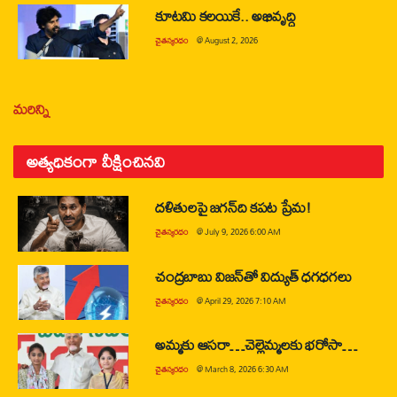
కూటమి కలయికే.. అభివృద్ధి
చైతన్యరధం
@
August 2, 2026
మరిన్ని
అత్యధికంగా వీక్షించినవి
దళితులపై జగన్‌ది కపట ప్రేమ!
చైతన్యరధం
@
July 9, 2026 6:00 AM
చంద్రబాబు విజన్‌తో విద్యుత్ ధగధగలు
చైతన్యరధం
@
April 29, 2026 7:10 AM
అమ్మకు ఆసరా…చెల్లెమ్మలకు భరోసా…
చైతన్యరధం
@
March 8, 2026 6:30 AM