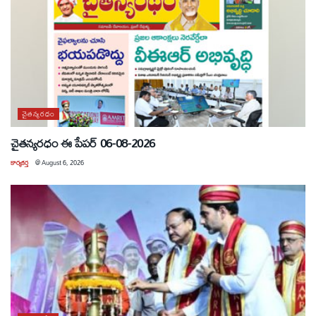
చైతన్యరధం
చైతన్యరధం ఈ పేపర్ 06-08-2026
కార్యకర్త
@
August 6, 2026