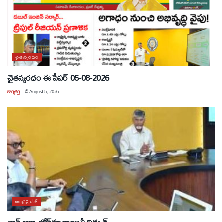
చైతన్యరధం
చైతన్యరధం ఈ పేపర్ 05-08-2026
కార్యకర్త
@
August 5, 2026
ఆంధ్రప్రదేశ్
నాన్ ఆక్వా జోన్‌కూ రాయితీ విద్యుత్