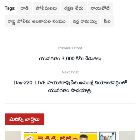
Tags:
దాడి
పోలీసులలు
రక్షణ లేదు
రాయచోటి
రాష్ట్ర పోలీసు అధికారుల సంఘం
వర్ల రామయ్య
సీఐ
Previous Post
యువగళం 3,000 కిమీ వేడుకలు
Next Post
Day-220: LIVE పాయకరావుపేట అసెంబ్లీ నియోజకవర్గంలో
యువగళం పాదయాత్ర.
మరిన్ని
వార్తలు