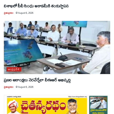
విశాఖలో పీవీ సింధు అకాడమీకి శంకుస్థాపన
చైతన్యరధం
@
August 6, 2026
ఆంధ్రప్రదేశ్
ప్రజల ఆకాంక్షలు నెరవేర్చేలా వీఈఆర్ అభివృద్ధి
చైతన్యరధం
@
August 6, 2026