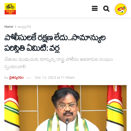
Home
ఆంధ్రప్రదేశ్
పోలీసులకే రక్షణ లేదు..సామాన్యుల
పరిస్థితి ఏమిటి: వర్ల
చేతులు ముడుచుకు కూర్చున్న రాష్ట్ర పోలీసు అధికారుల సంఘం
స్పందించాలి
by
చైతన్యరధం
Dec 12, 2023 at 11:40am