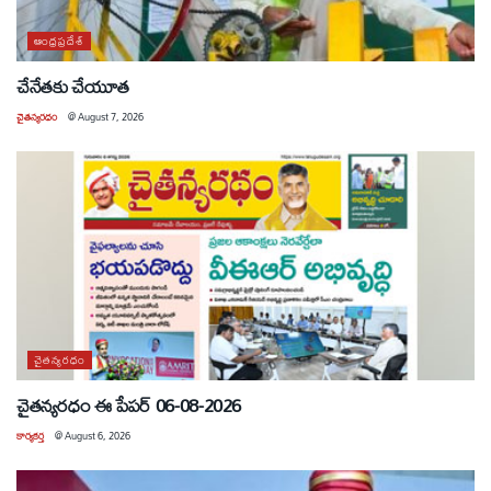
ఆంధ్రప్రదేశ్
చేనేతకు చేయూత
చైతన్యరధం
@
August 7, 2026
చైతన్యరధం
చైతన్యరధం ఈ పేపర్ 06-08-2026
కార్యకర్త
@
August 6, 2026