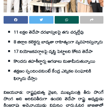
11 లక్షల తెదేపా దరఖాస్తులపై తగు చర్యల్లేవు
8 జిల్లాల కలెక్టర్లు బాధ్యతా రాహిత్యంగా వ్యవహరిస్తున్నారు
17 నియోజకవర్గాలపై దృష్టి పెట్టాలని కోరిన తెదేపా
కొందరు తహశీల్దార్లు ఆగడాలు మితామీరుతున్నాయి
తక్షణం స్పందించకుంటే కేంద్ర ఎన్నికల సంఘానికి
ఫిర్యాదు చేస్తాం
విజయవాడ: రాష్ట్రప్రభుత్వ వైఖరి, ముఖ్యమంత్రి తీరు దొంగే
దొంగ అని అరిచినతీరుగా ఉందని తెదేపా రాష్ట్ర అధ్యక్షుడు
కింజరాపు అచ్చెన్నాయుడు విమర్శిం చారు.ఓటర్ల జాబితాలో