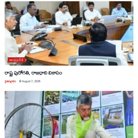
ఆంధ్రప్రదేశ్
రాష్ట్ర పురోగతి, రాజధాని వికాసం
చైతన్యరధం
@
August 7, 2026