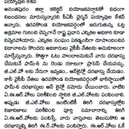
పయ్యావుల కేశవ్‌
అనంతపురం జిల్లా కలెక్టర్‌ నియోజకవర్గానికో విధంగా
నిబంధనలు మారుస్తున్నారని పీఏసీ ఛైర్మన్‌ పయ్యావుల కేశవ్‌
అన్నారు. ఉరవకొండ నియోజకవర్గంలో జరుగుతున్న ఓట్ల
అక్రమాల గురించి చెప్పగానే రాష్ట్ర ప్రధాన ఎన్నికల అధికారి కూడా
నివ్వెరపోయారు. ఎన్నికల సంఘం పకడ్బందీగా రూపొందించిన
విధానాలను కొందరు అధికారులు వైసీపీ నేతలకు అనుకూలంగా
మార్చేస్తున్నారు. కొత్తగా ఓటు పొందాలనుకునే వారు దరఖాస్తు
చేసుకునే ఫామ్‌-6 ను రెండు రకాలుగా ప్రాసెస్‌ చేయవచ్చు.
బీ.ఎల్‌.వో లకు నేరుగా ఇవ్వడం.. ఆన్‌లైన్లో దరఖాస్తు చేయడం.
కానీ వైసీపీ నేతలు ఉరవకొండ నియోజకవర్గంలో భారీస్థాయిలో
ఫామ్‌-6 దరఖాస్తులు ఆన్‌ లైన్లో నమోదు చేయించారు. వాటిని
ఏ.ఈ.ఆర్‌.వోలు పరిశీలించి స్థానిక బీ.ఎల్‌.వోలకు పంపించాలి.
అప్పుడు బీ.ఎల్‌.వోలు ఇంటింటికీ తిరిగి దరఖాస్తుల్లోని
నిజానిజాలు పరిశీలించి పూర్తి సమాచారాన్ని తిరిగి
ఏ.ఈ.ఆర్‌.వోలకు పంపిస్తే, వారు వాస్తవాలు తెలుసుకొని ఆ
దరఖాస్తుల్ని తిరిగి ఈ.ర్‌.వోలకు పంపిస్తారు. ఈ.ఆర్‌.వోలు ఓకే