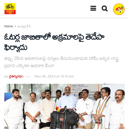
Home
ఆంధ్రప్రదేశ్
ఓటర్ల జాబితాలో అక్రమాలపై తెదేపా
ఫిర్యాదు
తప్పు చేసిన అధికారులపై చర్యలు తీసుకుంటామని హామీ ఇచ్చిన రాష్ట్ర
ప్రధాన ఎన్నికల అధికారి మీనా
by
చైతన్యరధం
Nov 30, 2023 at 10:41am