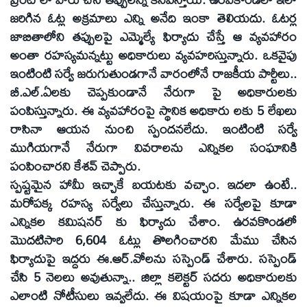
జరిగిన ఓట్ల అక్రమాలు ఎన్ని అనేది ఇంకా తెలియదు. ఓటర్ల
జాబితాలోని తప్పులపై ఎమ్మెల్యే ఫిర్యాదు చేస్తే ఆ వ్యవహారం
అంతా రహస్యమన్నట్టు అధికారులు వ్యవహరిస్తున్నారు. ఒకవైపు
ఇంటింటి సర్వే జరుగుతుండగానే వారంలోనే రాజకీయ పార్టీలు..
బీ.ఎల్‌.ఏలకు చెప్పకుండానే నేరుగా పై అధికారులకు
పంపిస్తున్నారు. ఈ వ్యవహారంపై స్థానిక అధికారు లకు 5 లేఖలు
రాసినా ఆయన నుంచి స్పందనలేదు. ఇంటింటి సర్వే
ముగియగానే నేరుగా వివరాలను ఎన్నికల సంఘానికి
పంపించారని కేశవ్‌ చెప్పారు.
స్పష్టమైన హామీ ఇచ్చాకే బయటకు వచ్చాం. ఇదలా ఉంటే..
మరోపక్క రహస్య సర్వేలు చేస్తున్నారు. ఈ సర్వేలపై కూడా
ఎన్నికల కమిషనర్‌ కు ఫిర్యాదు చేశాం. ఉరవకొండలో
మొదటిసారి 6,604 ఓట్లు తొలగించారని మేము చేసిన
ఫిర్యాదుపై ఇద్దరు ఈ.ఆర్‌.వోలను సస్పెండ్‌ చేశారు. సస్పెండ్‌
చేసి 5 నెలలు అవుతున్నా.. జిల్లా కలెక్టర్‌ సదరు అధికారులకు
ఎలాంటి నోటీసులు ఇవ్వలేదు. ఈ విషయంపై కూడా ఎన్నికల