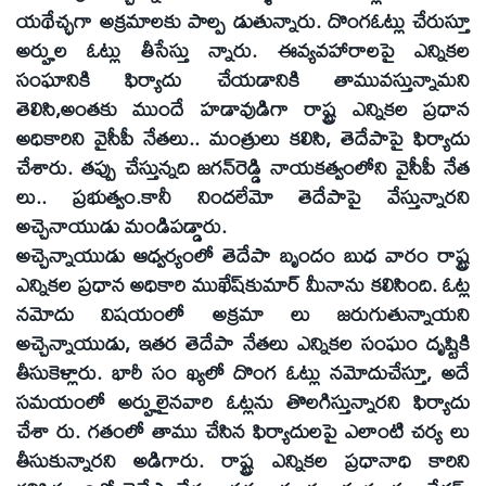
యథేచ్ఛగా అక్రమాలకు పాల్ప డుతున్నారు. దొంగఓట్లు చేరుస్తూ
అర్హుల ఓట్లు తీసేస్తు న్నారు. ఈవ్యవహారాలపై ఎన్నికల
సంఘానికి ఫిర్యాదు చేయడానికి తామువస్తున్నామని
తెలిసి,అంతకు ముందే హడావుడిగా రాష్ట్ర ఎన్నికల ప్రధాన
అధికారిని వైసీపీ నేతలు.. మంత్రులు కలిసి, తెదేపాపై ఫిర్యాదు
చేశారు. తప్పు చేస్తున్నది జగన్‌రెడ్డి నాయకత్వంలోని వైసీపీ నేత
లు.. ప్రభుత్వం.కానీ నిందలేమో తెదేపాపై వేస్తున్నారని
అచ్చెనాయుడు మండిపడ్డారు.
అచ్చెన్నాయుడు ఆధ్వర్యంలో తెదేపా బృందం బుధ వారం రాష్ట్ర
ఎన్నికల ప్రధాన అధికారి ముఖేష్‌కుమార్‌ మీనాను కలిసింది. ఓట్ల
నమోదు విషయంలో అక్రమా లు జరుగుతున్నాయని
అచ్చెన్నాయుడు, ఇతర తెదేపా నేతలు ఎన్నికల సంఘం దృష్టికి
తీసుకెళ్లారు. భారీ సం ఖ్యలో దొంగ ఓట్లు నమోదుచేస్తూ, అదే
సమయంలో అర్హులైనవారి ఓట్లను తొలగిస్తున్నారని ఫిర్యాదు
చేశా రు. గతంలో తాము చేసిన ఫిర్యాదులపై ఎలాంటి చర్య లు
తీసుకున్నారని అడిగారు. రాష్ట్ర ఎన్నికల ప్రధానాధి కారిని