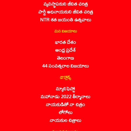
వ్యవస్థాపకుని జీవిత చరిత్ర
పార్టీ అధినాయకుని జీవిత చరిత్ర
NTR శత జయంతి ఉత్సవాలు
మన విజయాలు
భారత దేశం
ఆంధ్ర ప్రదేశ్
తెలంగాణ
44 సంవత్సరాల విజయాలు
డౌన్లోడ్స్
మ్యానిఫెస్టో
మహానాడు 2022 తీర్మానాలు
నాయకుడితో నా చిత్రం
లోగోలు
నాయకుల చిత్రాలు