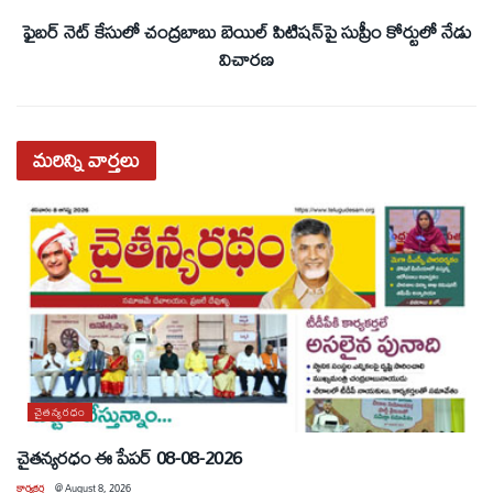
ఫైబర్‌ నెట్‌ కేసులో చంద్రబాబు బెయిల్‌ పిటిషన్‌పై సుప్రీం కోర్టులో నేడు
విచారణ
మరిన్ని
వార్తలు
చైతన్యరధం
చైతన్యరధం ఈ పేపర్ 08-08-2026
కార్యకర్త
@
August 8, 2026