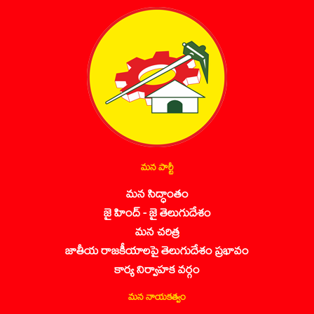
మన పార్టీ
మన సిద్ధాంతం
జై హింద్ - జై తెలుగుదేశం
మన చరిత్ర
జాతీయ రాజకీయాలపై తెలుగుదేశం ప్రభావం
కార్య నిర్వాహక వర్గం
మన నాయకత్వం