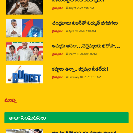
చైతన్యరధం
@
July 9, 2026 6:00 AM
చంద్రబాబు విజన్‌తో విద్యుత్ ధగధగలు
చైతన్యరధం
@
April 29, 2026 7:10 AM
అమ్మకు ఆసరా…చెల్లెమ్మలకు భరోసా…
చైతన్యరధం
@
March 8, 2026 6:30 AM
కష్టాలు ఉన్నా.. కర్తవ్యం వీడలేదు!
చైతన్యరధం
@
February 18, 2026 6:15 AM
మరిన్ని
తాజా సంఘటనలు
జీఐ ట్యాగ్‌తో కుప్పడం పట్టుకు మరింత