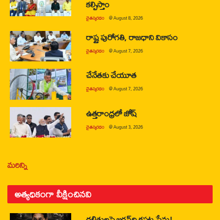
కల్పిస్తాం
చైతన్యరధం
@
August 8, 2026
రాష్ట్ర పురోగతి, రాజధాని వికాసం
చైతన్యరధం
@
August 7, 2026
చేనేతకు చేయూత
చైతన్యరధం
@
August 7, 2026
ఉత్తరాంధ్రలో జోష్
చైతన్యరధం
@
August 3, 2026
మరిన్ని
అత్యధికంగా వీక్షించినవి
దళితులపై జగన్‌ది కపట ప్రేమ!