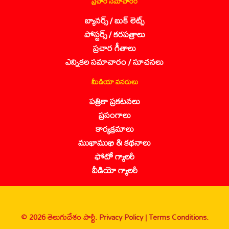
ప్రచార సమాచారం
బ్యానర్స్ / బుక్ లెట్స్
పోస్టర్స్ / కరపత్రాలు
ప్రచార గీతాలు
ఎన్నికల సమాచారం / సూచనలు
మీడియా వనరులు
పత్రికా ప్రకటనలు
ప్రసంగాలు
కార్యక్రమాలు
ముఖాముఖి & కథనాలు
ఫోటో గ్యాలరీ
వీడియో గ్యాలరీ
© 2026 తెలుగుదేశం పార్టీ.
Privacy Policy |
Terms Conditions.