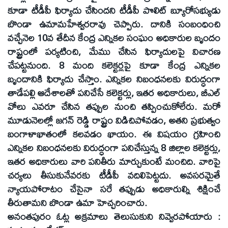
కూడా టీడీపీ ఫిర్యాదు చేసిందని టీడీపీ పొలిట్‌ బ్యూరోసభ్యుడు
బొండా ఉమామహేశ్వరరావు చెప్పారు. దానికి సంబంధించి
వచ్చేనెల 10వ తేదీన కేంద్ర ఎన్నికల సంఘం అధికారుల బృందం
రాష్ట్రంలో పర్యటించి, మేము చేసిన ఫిర్యాదులపై విచారణ
చేపట్టనుంది. 8 మంది కలెక్టర్లపై కూడా కేంద్ర ఎన్నికల
బృందానికి ఫిర్యాదు చేస్తాం. ఎన్నికల నిబంధనలకు విరుద్ధంగా
తాడేపల్లి ఆదేశాలతో పనిచేసే కలెక్టర్లు, ఇతర అధికారులు, బీఎల్‌
వోలు ఎవరూ చేసిన తప్పుల నుంచి తప్పించుకోలేరు. మరో
మూడునెలల్లో జగన్‌ రెడ్డి రాష్ట్రం విడిచిపోవడం, అతని ప్రభుత్వం
బంగాళాఖాతంలో కలవడం ఖాయం. ఈ విషయం గ్రహించి
ఎన్నికల నిబంధనలకు విరుద్ధంగా పనిచేస్తున్న 8 జిల్లాల కలెక్టర్లు,
ఇతర అధికారులు వారి పనితీరు మార్చుకుంటే మంచిది. వారిపై
చర్యలు తీసుకునేవరకు టీడీపీ వదిలిపెట్టదు. అవసరమైతే
న్యాయపోరాటం చేసైనా సరే తప్పుడు అధికారుల్ని శిక్షించే
తీరుతామని బొండా ఉమా హెచ్చరించారు.
అనంతపురం ఓట్ల అక్రమాలు తెలుసుకుని నివ్వెరపోయారు :