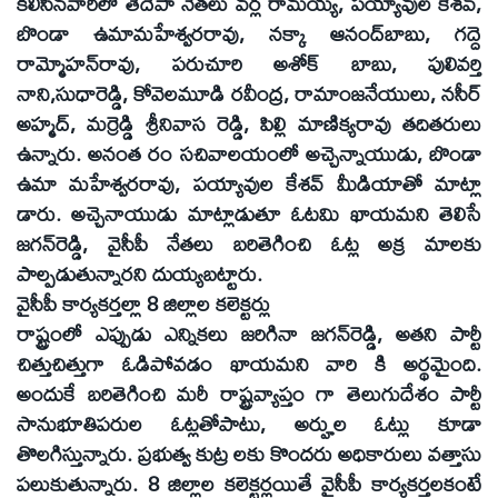
కలిసినవారిలో తెదేపా నేతలు వర్ల రామయ్య, పయ్యావుల కేశవ్‌,
బొండా ఉమామహేశ్వరరావు, నక్కా ఆనంద్‌బాబు, గద్దె
రామ్మోహన్‌రావు, పరుచూరి అశోక్‌ బాబు, పులివర్తి
నాని,సుధారెడ్డి, కోవెలమూడి రవీంద్ర, రామాంజనేయులు, నసీర్‌
అహ్మద్‌, మర్రెడ్డి శ్రీనివాస రెడ్డి, పిల్లి మాణిక్యరావు తదితరులు
ఉన్నారు. అనంత రం సచివాలయంలో అచ్చెన్నాయుడు, బొండా
ఉమా మహేశ్వరరావు, పయ్యావుల కేశవ్‌ మీడియాతో మాట్లా
డారు. అచ్చెనాయుడు మాట్లాడుతూ ఓటమి ఖాయమని తెలిసే
జగన్‌రెడ్డి, వైసీపీ నేతలు బరితెగించి ఓట్ల అక్ర మాలకు
పాల్పడుతున్నారని దుయ్యబట్టారు.
వైసీపీ కార్యకర్తల్లా 8 జిల్లాల కలెక్టర్లు
రాష్ట్రంలో ఎప్పుడు ఎన్నికలు జరిగినా జగన్‌రెడ్డి, అతని పార్టీ
చిత్తుచిత్తుగా ఓడిపోవడం ఖాయమని వారి కి అర్థమైంది.
అందుకే బరితెగించి మరీ రాష్ట్రవ్యాప్తం గా తెలుగుదేశం పార్టీ
సానుభూతిపరుల ఓట్లతోపాటు, అర్హుల ఓట్లు కూడా
తొలగిస్తున్నారు. ప్రభుత్వ కుట్ర లకు కొందరు అధికారులు వత్తాసు
పలుకుతున్నారు. 8 జిల్లాల కలెక్టర్లయితే వైసీపీ కార్యకర్తలకంటే