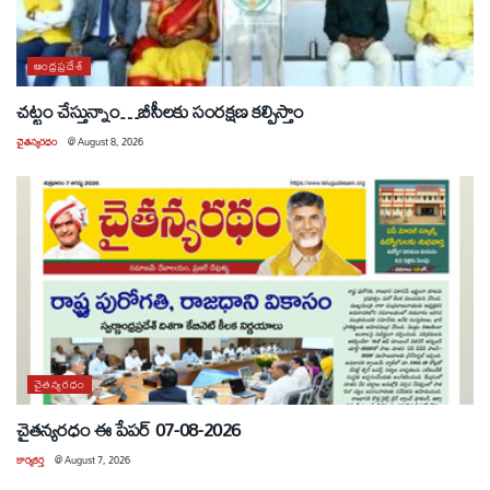
ఆంధ్రప్రదేశ్
చట్టం చేస్తున్నాం…బీసీలకు సంరక్షణ కల్పిస్తాం
చైతన్యరధం
@
August 8, 2026
చైతన్యరధం
చైతన్యరధం ఈ పేపర్ 07-08-2026
కార్యకర్త
@
August 7, 2026