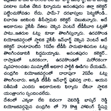
పరిటాల సునీత చేసిన ఫిర్యాదును అనంతపురం జిల్లా కలెక్టర్‌
పట్టించుకోవడం లేదు. ఫామ్‌-7 దరఖాస్తులు పెట్టుకోండి..
విచారణ జరిపించి తీసేస్తామని కలెక్టర్‌ చెబుతున్నారు. అదే
అధికారులు వైసీపీ నేతలు చెప్పిన వెంటనే టీడీపీవారి ఓట్లతో
పాటు..ఇతరుల ఓట్లు కూడా తొలగిస్తున్నారు. ఉరవకొండ
నియోజకవర్గంలో స్థానిక వైసీపీ ఇన్‌ఛార్జ్‌ చెప్పిన వెంటనే అదే
కలెక్టర్‌ హుటాహుటిన 10వేల టీడీపీ సానుభూతిపరుల ఓట్లు
తొలగించడానికి సిద్ధమయ్యాడు. అనంతపురం కలెక్టర్‌..
రాప్తాడులో ఒకరకంగా, ఉరవకొండలో మరోరకంగా
వ్యవహరించడం ముమ్మాటికీ అధికార పార్టీకి ఊడిగం చేయడమే.
చంద్రగిరి నియోజకవర్గంలో దాదాపుగా 20వేల ఓట్లు
తొలగించారు. అక్కడి టీడీపీ ఇన్‌ఛార్జ్‌ పులివర్తి నాని.. ఆయన
సతీమణి ఎందరు అధికారులకు ఫిర్యాదు చేసినా స్థానిక
యంత్రాంగం స్పందించలేదు.
దేశంలో ఎక్కడా లేని విధంగా చెవిరెడ్డి భాస్కర్‌ రెడ్డి
నియోజకవర్గమైన చంద్రగిరి లో 79 కొత్త పోలింగ్‌ స్టేషన్ల