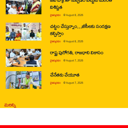
విశిష్టత
చైతన్యరధం
@
August 8, 2026
చట్టం చేస్తున్నాం…బీసీలకు సంరక్షణ
కల్పిస్తాం
చైతన్యరధం
@
August 8, 2026
రాష్ట్ర పురోగతి, రాజధాని వికాసం
చైతన్యరధం
@
August 7, 2026
చేనేతకు చేయూత
చైతన్యరధం
@
August 7, 2026
మరిన్ని