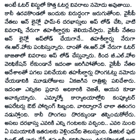
అంటే ఓటర్‌ లిస్టులో కొత్త ఓటర్ల వివరాలు నమోదు అవుతాయి.
కానీ ఉరవకొండలో ఇందుకు విరుద్ధంగా జరుగుతోంది. వైసీపీ
నేతలు ఆన్‌ లైన్లో ఫామ్‌-6 దరఖాస్తులు అప్‌ లోడ్‌ చేసి, వాటి
వివరాల్ని నేరుగా తహశీల్దార్లకు తెలియచేస్తారు. వైసీపీ నేతలు
ఆన్‌ లైన్లో అప్‌లోడ్‌ చేయగానే.. తహశీల్దార్లు నేరుగా
ఈ.ఆర్‌.వోకు పంపిస్తున్నారు. దాంతో ఈ.ఆర్‌.వో నేరుగా ఓటర్‌
జాబితాలో వివరాలు అప్‌ లోడ్‌ చేస్తున్నారు. కింద బీ.ఎల్‌.వోల
వెరిఫికేషన్‌ లేకుండానే ఇదంతా జరిగిపోతోంది. వైసీపీ నేతల
ఆదేశాలతో పగలు పనిచేయని తహసీల్దార్లు దొంగఓట్లు నమోదు
చేయడానికి మూడురోజులు ఏకబిగిన రాత్రిళ్లు పనిచేశారు.
ఇదంతా ఎన్నికల ప్రధాన అధికారికి చెబితే, ఆయన కూడా
అవాక్కయ్యారు. ఎమ్మార్వో కార్యాలయాల్లోని కంప్యూటర్‌
ఆపరేటర్లు ఔట్‌ సోర్సింగ్‌ సిబ్బంది. వారిద్వారానే చాలా తతంగం
నడుస్తోంది. కానీ దొంగలు దొరక్కుండా తప్పించుకోలేరు.
అసలు దరఖాస్తు ఎవరికి ఎన్ని గంటలకు వచ్చింది.. ఎవరి నుంచి
ఏ సమయానికి ఇతరులకు వెళ్లిందనేది తెలుస్తుంది. డిజిటల్‌ ఫుట్‌
ప్రింట్‌ లో వారు చేసే తప్పులన్నీ కనిపిస్తాయి. ఉరవకొండలో ఇలా