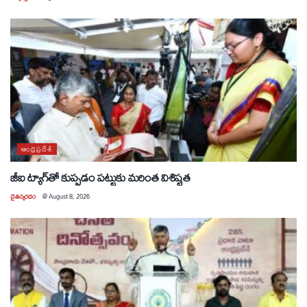
ఆంధ్రప్రదేశ్
జీఐ ట్యాగ్‌తో కుప్పడం పట్టుకు మరింత విశిష్టత
చైతన్యరధం
@
August 8, 2026