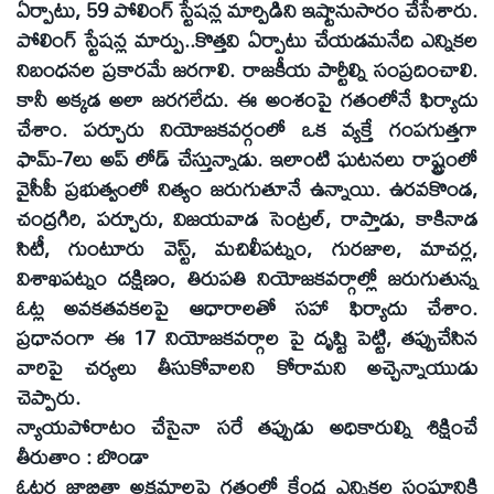
ఏర్పాటు, 59 పోలింగ్‌ స్టేషన్ల మార్పిడిని ఇష్టానుసారం చేసేశారు.
పోలింగ్‌ స్టేషన్ల మార్పు..కొత్తవి ఏర్పాటు చేయడమనేది ఎన్నికల
నిబంధనల ప్రకారమే జరగాలి. రాజకీయ పార్టీల్ని సంప్రదించాలి.
కానీ అక్కడ అలా జరగలేదు. ఈ అంశంపై గతంలోనే ఫిర్యాదు
చేశాం. పర్చూరు నియోజకవర్గంలో ఒక వ్యక్తే గంపగుత్తగా
ఫామ్‌-7లు అప్‌ లోడ్‌ చేస్తున్నాడు. ఇలాంటి ఘటనలు రాష్ట్రంలో
వైసీపీ ప్రభుత్వంలో నిత్యం జరుగుతూనే ఉన్నాయి. ఉరవకొండ,
చంద్రగిరి, పర్చూరు, విజయవాడ సెంట్రల్‌, రాప్తాడు, కాకినాడ
సిటీ, గుంటూరు వెస్ట్‌, మచిలీపట్నం, గురజాల, మాచర్ల,
విశాఖపట్నం దక్షిణం, తిరుపతి నియోజకవర్గాల్లో జరుగుతున్న
ఓట్ల అవకతవకలపై ఆధారాలతో సహా ఫిర్యాదు చేశాం.
ప్రధానంగా ఈ 17 నియోజకవర్గాల పై దృష్టి పెట్టి, తప్పుచేసిన
వారిపై చర్యలు తీసుకోవాలని కోరామని అచ్చెన్నాయుడు
చెప్పారు.
న్యాయపోరాటం చేసైనా సరే తప్పుడు అధికారుల్ని శిక్షించే
తీరుతాం : బొండా
ఓటర్ల జాబితా అక్రమాలపై గతంలో కేంద్ర ఎన్నికల సంఘానికి