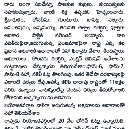
దారు ణంగా పనిచేస్తూ, పాలకుల కుట్రలు.. కుయుక్తులకు
సహకరిస్తున్నారు. వారికి శిక్ష తప్పదని హెచ్చరించారు.
శ్రీకాకుళం, కోనసీమ, గుంటూరు, బాపట్ల, నెల్లూరు,
అనంతపురం, అన్నమయ్య, తిరుపతి జిల్లాల కలెక్టర్లు పూర్తిగా
అధికార పార్టీకి సరెండర్‌ అయ్యారు. వారి
పనితీరుపైనా,జరుగుతున్న పరిణమాలపైనా రాష్ట్ర ఎన్ని కల
ప్రధాన అధికారికి ఆధారాలతో సహా ఫిర్యాదు చేశాం. కిందిస్థాయి
అధికారులు.. కొందరు కలెక్టర్లు ఎలక్షన్‌ కమిషన్‌ ఆదేశాలను
బుట్టదాఖలు చేస్తున్నారని తెలియచేశాం.ఫామ్‌-6, ఫామ్‌-7,
ఫామ్‌-8 సహా, నకిలీ ఓట్ల తొలగింపు, ఇతర తెదేపా దరఖాస్తులపై
ఎలాంటి చర్యలు లేవు.అవన్నీ కలిపి దాదాపు రాష్ట్రంలో 11లక్షల
వరకు ఉన్నాయి. వాటన్నింటిపై వెంటనే చర్యలు తీసుకోవాలని
కోరామని అచ్చెన్నాయుడు తెలిపారు.
నియోజకవర్గాల వారీగా జరుగుతున్న అక్రమాలను ఆధారాలతో
సహా తెలియచేశాం
రాప్తాడు నియోజకవర్గంలో 20 వేల బోగస్‌ ఓట్లు ఉన్నాయని,
తక్షణమే వాటిని తొలగించాలని మా పార్టీ ఇన్‌ఛార్జ్‌, మాజీ మంత్రి