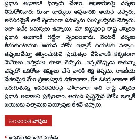
ప్రధాన అధికారికి ఫిర్యాదు చేశాం. అధికారులపై చర్యలు
తీసుకోనివారు కూడా బాధ్యులు అవుతారని ఆయన చెప్పారు.
అవసరమైతే తానే స్వయంగా సమస్యను పరిష్కరిస్తానని చెప్పారు.
ఇలా అనేక సమస్యలు ఉన్నాయి. మా విజ్ఞప్తులపై రాష్ట్ర ఎన్నికల
ప్రధాన అధికారికి గట్టిగా స్పందించారు. వెంటనే చర్యలు
తీసుకుంటామని ఆయన హామీ ఇచ్చాకే బయటకు వచ్చాం.
తప్పులుచేస్తూ తప్పించుకునే ప్రయత్నం చేసేవారికి కచ్చితంగా
మెమోలు ఇస్తామని కూడా చెప్పారు. ఇప్పటికిప్పుడు కాకున్నా
ఎప్పుడో ఒకరోజు తప్పులు చేసే వారికి శిక్ష తప్పదు. రాజకీయ
నేతలమైన మేం ప్రజలపక్షాన పోరాడాలా..లేక ఓటర్ల జాబితా లో
జరుగుతున్న అవకతవకలపై పోరాడాలా అని రాష్ట్ర ఎన్నికల
ప్రధాన అధికారిని ప్రశ్నించాం. ఆయన స్పష్టమైన హామీ ఇచ్చాకే
బయటకు వచ్చామని పయ్యావుల కేశవ్‌ చెప్పారు.
సంబంధిత
వార్తలు
అస్తమించిన అక్షర సూరీడు