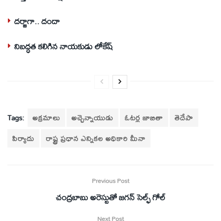
దర్జాగా.. దందా
నిబద్ధత కలిగిన నాయకుడు లోకేష్‌
Tags:
అక్రమాలు
అచ్చెన్నాయుడు
ఓటర్ల జాబితా
తెదేపా
పిర్యాదు
రాష్ట్ర ప్రధాన ఎన్నికల అధికారి మీనా
Previous Post
చంద్రబాబు అరెస్టుతో జగన్‌ సెల్ఫ్‌ గోల్‌
Next Post