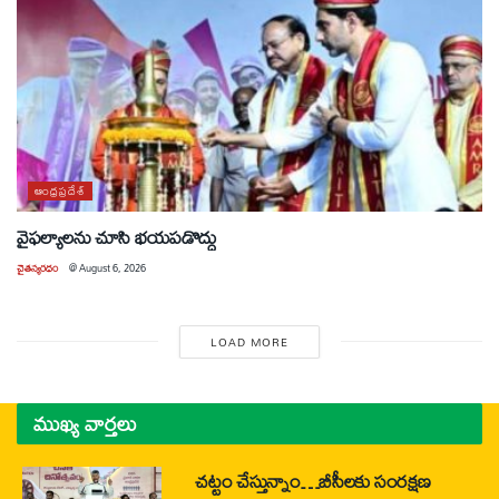
ఆంధ్రప్రదేశ్
వైఫల్యాలను చూసి భయపడొద్దు
చైతన్యరధం
@
August 6, 2026
LOAD MORE
ముఖ్య వార్తలు
చట్టం చేస్తున్నాం…బీసీలకు సంరక్షణ