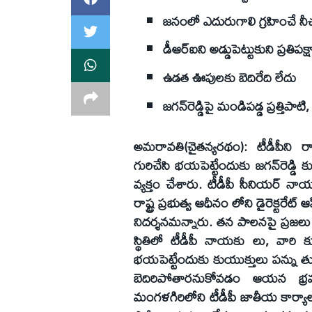
జనంలో ఎదురుగాలి గ్రహించే న
డీఆర్‌ఐని అడ్డుపెట్టుకుని ప్రతి
ఉడత ఊపులకు బెదిరేది లేదు
జగన్‌రెడ్డిపై మండిపడ్డ ప్రత్తిపా
అమరావతి(చైతన్యరథం): టీడీపీని 
గురిచేసి భయపెట్టేందుకు జగన్‌రెడ్డి
వ్యక్తం చేశారు. టీడీపీ సీనియర్‌ నాయ
రాష్ట్ర ప్రభుత్వ ఆధీనం లోని డైరెక్టరేట్‌
నిదర్శనమన్నారు. తన పాలనపై ప్రజలు తీవ
స్థితిలో టీడీపీ నాయకు లు, వారి 
భయపెట్టేందుకు కుయుక్తులు పన్ను తు
బెదిరిపోతారనుకోవడం ఆయన భ్రమ
మంగళగిరిలోని టీడీపీ జాతీయ కార్యాలయం