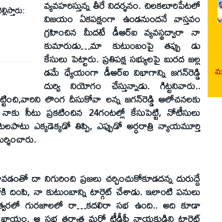
వ్యవహరిస్తున్న తీరే నిదర్శనం. చిలకలూరిపేటలో
లిస్తారు:
విజయం ఏకపక్షంగా ఉండనుందనే వాస్తవం
గ్రహించిన మీదటే డీఆర్‌ఐ వ్యవస్థద్వారా నా
కుమారుడు…మా కుటుంబంపై తప్పు డు
కేసులు పెట్టారు. ప్రతిపక్ష సభ్యులపై బురద జల్ల
మర
డమే ధ్యేయంగా డీఆర్‌ఐ విభాగాన్ని జగన్‌రెడ్డి
దుర్వి నియోగం చేస్తున్నాడు. గిట్టనివారు..
పెట్టించి,వారిని లొంగ దీసుకోవా లన్న జగన్‌రెడ్డి ఆలోచనలకు
నాకు సీటు ప్రకటించిన 24గంటల్లో కేసుపెట్టి, నోటీసులు
లపాటు ఎక్కడెక్కడో తిప్పి, ఎప్పుడో అర్ధరాత్రి న్యాయమూర్తి
ర్శించారు.
ంతో దా నిగురించి ప్రజలు చర్చించుకోకూడదన్న దురుద్దే
ోకి దింపి, నా కుటుంబాన్ని టార్గెట్‌ చేశాడు. ఇలాంటి పనులు
ా! త్వరలో గురజాలలో రా…కదలిరా సభ ఉంది.. అది కూడా
ాయం. ఆ సభ తర్వాత మరో టీడీపీ నాయకుడిని టార్గెట్‌