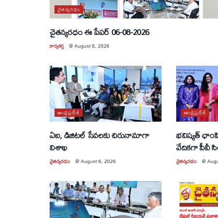
చైతన్యరధం
చైతన్యరధం ఈ పేపర్ 06-08-2026
కార్యకర్త
@
August 6, 2026
ఆంధ్రప్రదేశ్
ఆంధ్రప్రదేశ్
ఏఐ, డిజిటల్ సేవలకు చిరునామాగా
భవిష్యత్ ఛాంపియ
విశాఖ
వేదికగా పీవీ స
చైతన్యరధం
@
August 6, 2026
చైతన్యరధం
@
Augu