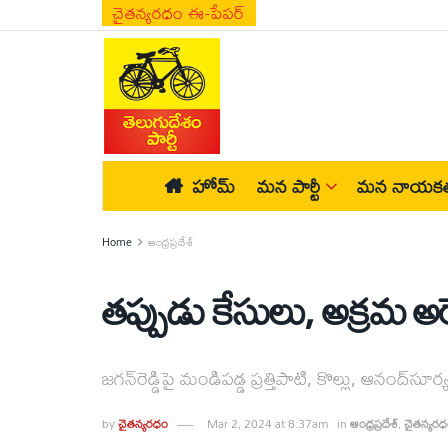
చైతన్యరధం ఈ-పేపర్
హోమ్
మన పార్టీ
మన నాయకత
Home
ఆంధ్రప్రదేశ్
తప్పుడు కేసులు, అక్రమ అరె
జగన్‌రెడ్డిపై మండిపడ్డ ప్రత్తిపాటి, కొల్లు, ఆనంద్‌సూ
by
చైతన్యరధం
Mar 2, 2024 at 8:37am
in
ఆంధ్రప్రదేశ్
,
చైతన్యర