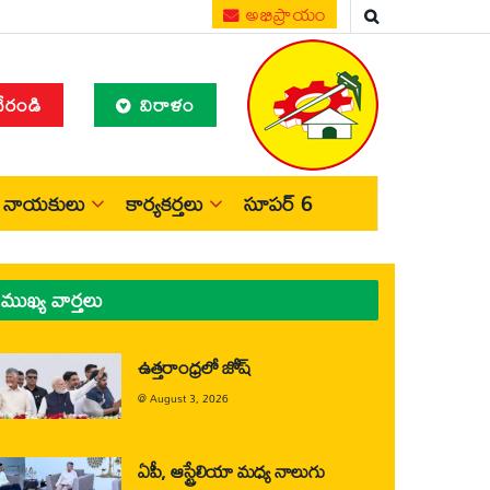
అభిప్రాయం
చేరండి
విరాళం
నాయకులు
కార్యకర్తలు
సూపర్ 6
ముఖ్య వార్తలు
ఉత్తరాంధ్రలో జోష్
@
August 3, 2026
ఏపీ, ఆస్ట్రేలియా మధ్య నాలుగు