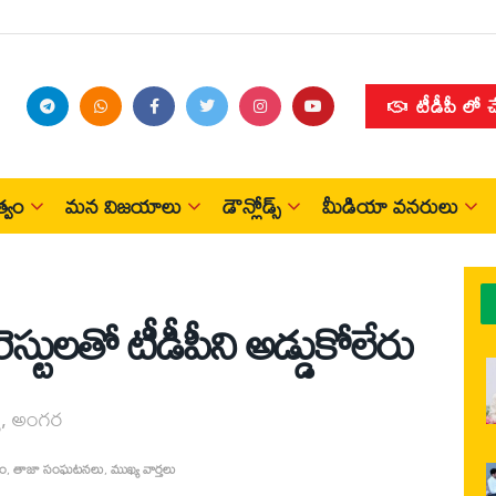
టీడీపీ లో 
్వం
మన విజయాలు
డౌన్లోడ్స్
మీడియా వనరులు
స్టులతో టీడీపీని అడ్డుకోలేరు
ర్య, అంగర
ధం
,
తాజా సంఘటనలు
,
ముఖ్య వార్తలు