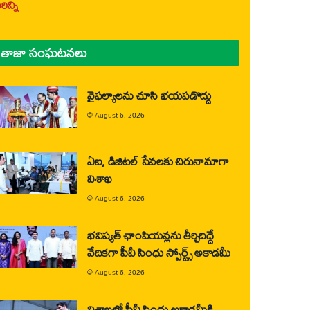
ిన్ని
తాజా సంఘటనలు
వైఫల్యాలను చూసి భయపడొద్దు
@
August 6, 2026
ఏఐ, డిజిటల్ సేవలకు చిరునామాగా
విశాఖ
@
August 6, 2026
భవిష్యత్ ఛాంపియన్లను తీర్చిదిద్దే
వేదికగా పీవీ సింధు స్పోర్ట్స్ అకాడమీ
@
August 6, 2026
విశాఖలో పీవీ సింధు అకాడమీకి