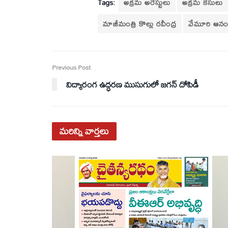
Tags:
అక్రమ అరెస్టులు
అక్రమ కేసులు
మాజీమంత్రి కొల్లు రవీంద్ర
వేమూరి ఆనం
Previous Post
విద్యారంగ ఉద్ధరణ ముసుగులో జగన్‌ దోపిడీ
మరిన్ని
వార్తలు