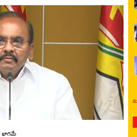
మర
లో భాగమే