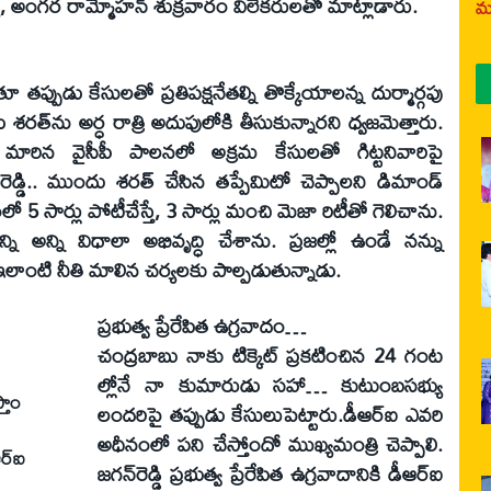
 అంగర రామ్మోహన్‌ శుక్రవారం విలేకరులతో మాట్లాడారు.
మర
తూ తప్పుడు కేసులతో ప్రతిపక్షనేతల్ని తొక్కేయాలన్న దుర్మార్గపు
్‌ను అర్ధ రాత్రి అదుపులోకి తీసుకున్నారని ధ్వజమెత్తారు.
మారిన వైసీపీ పాలనలో అక్రమ కేసులతో గిట్టనివారిపై
రెడ్డి.. ముందు శరత్‌ చేసిన తప్పేమిటో చెప్పాలని డిమాండ్‌
5 సార్లు పోటీచేస్తే, 3 సార్లు మంచి మెజా రిటీతో గెలిచాను.
 అన్ని విధాలా అభివృద్ధి చేశాను. ప్రజల్లో ఉండే నన్ను
 ఇలాంటి నీతి మాలిన చర్యలకు పాల్పడుతున్నాడు.
ప్రభుత్వ ప్రేరేపిత ఉగ్రవాదం…
చంద్రబాబు నాకు టిక్కెట్‌ ప్రకటించిన 24 గంట
ల్లోనే నా కుమారుడు సహా… కుటుంబసభ్యు
్తాం
లందరిపై తప్పుడు కేసులుపెట్టారు.డీఆర్‌ఐ ఎవరి
అధీనంలో పని చేస్తోందో ముఖ్యమంత్రి చెప్పాలి.
ర్‌ఐ
జగన్‌రెడ్డి ప్రభుత్వ ప్రేరేపిత ఉగ్రవాదానికి డీఆర్‌ఐ