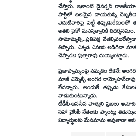
చేస్తారు. ఇలాంటి డైవర్షన్‌ రాజక
పార్టీలో బలమైన నాయకుల్ని దెబ్బతీ
ఎదుటివారిపై పెట్టే తప్పుడుకేసులతో 
అతని సైకో మనస్తత్వానికి నిదర్శనమం. తోడ
సామాన్యుల్ని..ప్రతిపక్ష నేతల్నివది
తిప్పారు. ఎక్కడ ఎవరిని అడిగినా 
చెప్పారని పుల్లారావు దుయ్యబట్టారు.
ప్రజాస్వామ్యంపై నమ్మకం లేకనే: అంగర
మాజీ ఎమ్మెల్సీ అంగర రామ్మోహన్‌రావు మ
లేదన్నారు. అందుకే తప్పుడు కేసులతో
వాడుకుంటున్నాడు.
టీడీపీ-జనసేన పొత్తుని ప్రజలు ఆమ
సహా వైసీపీ నేతలకు ప్యాంట్లు తడుస్తున
విద్యార్థులకు మేనమామ అవుతాడా అని 