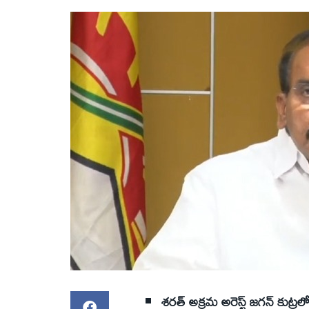
శరత్‌ అక్రమ అరెస్ట్‌ జగన్‌ కుట్ర