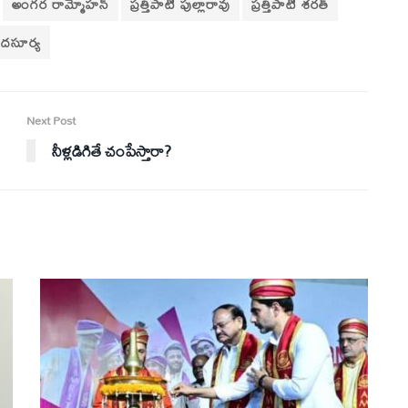
అంగర రామ్మోహన్
ప్రత్తిపాటి పుల్లారావు
ప్రత్తిపాటి శరత్
దసూర్య
Next Post
నీళ్లడిగితే చంపేస్తారా?