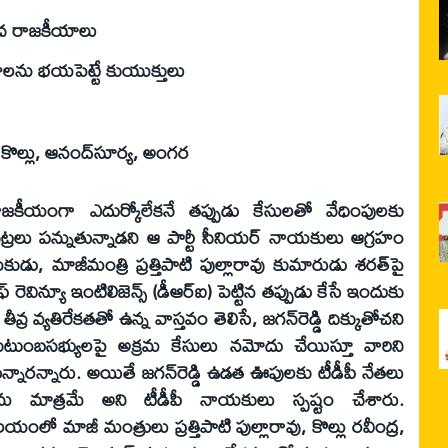
ీచ రాజకీయాలు
పక్షాలను భయపెట్టే కుయుక్తులు
టి, కొల్లు, ఆనంద్‌సూర్య, అంగర
రాజకీయంగా ఎదుర్కోలేకనే తప్పుడు కేసులతో వేధింపులకు
 కుట్రలు పన్నుతున్నాడని ఆ పార్టీ సీనియర్‌ నాయకులు ఆగ్రహం
కుడు, మాజీమంత్రి ప్రత్తిపాటి పుల్లారావు కుమారుడు శరత్‌పై
 ఆఫ్‌ రెవిన్యూ ఇంటిలిజెన్స్‌ (డీఆర్‌ఐ) పెట్టిన తప్పుడు కేసే ఇందుకు
్ర వ్యతిరేకతతో ఉన్న వాస్తవం తెలిసే, జగన్‌రెడ్డి దిక్కుతోచని
కుటుంబసభ్యులపై అక్రమ కేసులు నమోదు చేయిస్తూ వారిని
న్నారన్నారు. అయితే జగన్‌రెడ్డి ఉడత ఊపులకు టీడీపీ నేతలు
 మాత్రమే అని టీడీపీ నాయకులు స్పష్టం చేశారు.
లో మాజీ మంత్రులు ప్రత్తిపాటి పుల్లారావు, కొల్లు రవీంద్ర,