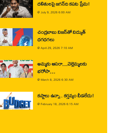
దళితులపై జగన్‌ది కపట ప్రేమ!
@
July 9, 2026 6:00 AM
చంద్రబాబు విజన్‌తో విద్యుత్
ధగధగలు
@
April 29, 2026 7:10 AM
అమ్మకు ఆసరా…చెల్లెమ్మలకు
భరోసా…
@
March 8, 2026 6:30 AM
కష్టాలు ఉన్నా.. కర్తవ్యం వీడలేదు!
@
February 18, 2026 6:15 AM