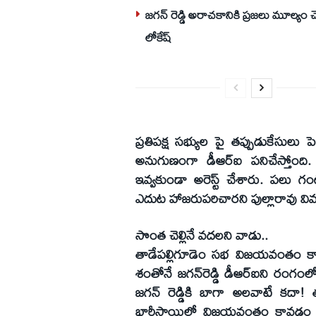
జగన్ రెడ్డి అరాచకానికి ప్రజలు మూల్యం చెల్
లోకేష్‌
ప్రతిపక్ష సభ్యుల పై తప్పుడుకేసులు 
అనుగుణంగా డీఆర్‌ఐ పనిచేస్తోంది. 
ఇవ్వకుండా అరెస్ట్‌ చేశారు. పలు గంట
ఎదుట హాజరుపరిచారని పుల్లారావు విమ
సొంత చెల్లినే వదలని వాడు..
తాడేపల్లిగూడెం సభ విజయవంతం కావడ
శంతోనే జగన్‌రెడ్డి డీఆర్‌ఐని రంగంల
జగన్‌ రెడ్డికి బాగా అలవాటే కద
భారీస్థాయిలో విజయవంతం కావడం ఖ