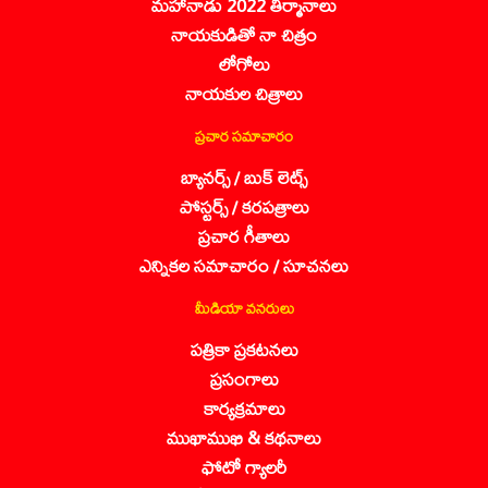
మహానాడు 2022 తీర్మానాలు
నాయకుడితో నా చిత్రం
లోగోలు
నాయకుల చిత్రాలు
ప్రచార సమాచారం
బ్యానర్స్ / బుక్ లెట్స్
పోస్టర్స్ / కరపత్రాలు
ప్రచార గీతాలు
ఎన్నికల సమాచారం / సూచనలు
మీడియా వనరులు
పత్రికా ప్రకటనలు
ప్రసంగాలు
కార్యక్రమాలు
ముఖాముఖి & కథనాలు
ఫోటో గ్యాలరీ