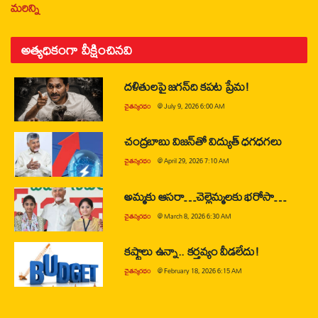
మరిన్ని
అత్యధికంగా వీక్షించినవి
దళితులపై జగన్‌ది కపట ప్రేమ!
చైతన్యరధం
@
July 9, 2026 6:00 AM
చంద్రబాబు విజన్‌తో విద్యుత్ ధగధగలు
చైతన్యరధం
@
April 29, 2026 7:10 AM
అమ్మకు ఆసరా…చెల్లెమ్మలకు భరోసా…
చైతన్యరధం
@
March 8, 2026 6:30 AM
కష్టాలు ఉన్నా.. కర్తవ్యం వీడలేదు!
చైతన్యరధం
@
February 18, 2026 6:15 AM