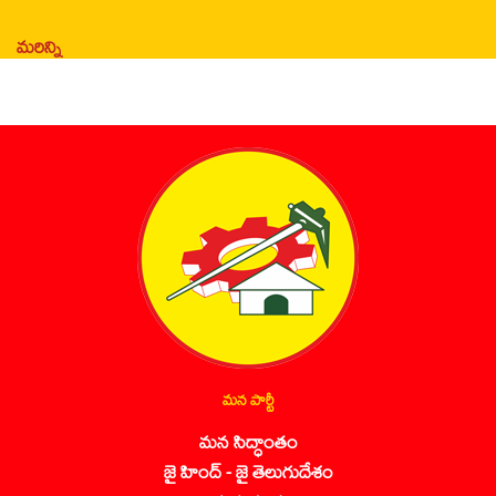
మరిన్ని
మన పార్టీ
మన సిద్ధాంతం
జై హింద్ - జై తెలుగుదేశం