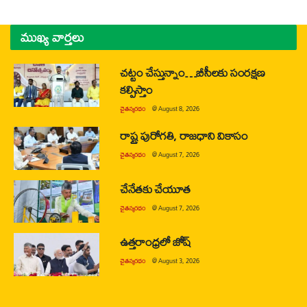
ముఖ్య వార్తలు
చట్టం చేస్తున్నాం…బీసీలకు సంరక్షణ
కల్పిస్తాం
చైతన్యరధం
@
August 8, 2026
రాష్ట్ర పురోగతి, రాజధాని వికాసం
చైతన్యరధం
@
August 7, 2026
చేనేతకు చేయూత
చైతన్యరధం
@
August 7, 2026
ఉత్తరాంధ్రలో జోష్
చైతన్యరధం
@
August 3, 2026