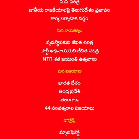
మన చరిత్ర
జాతీయ రాజకీయాలపై తెలుగుదేశం ప్రభావం
కార్య నిర్వాహక వర్గం
మన నాయకత్వం
వ్యవస్థాపకుని జీవిత చరిత్ర
పార్టీ అధినాయకుని జీవిత చరిత్ర
NTR శత జయంతి ఉత్సవాలు
మన విజయాలు
భారత దేశం
ఆంధ్ర ప్రదేశ్
తెలంగాణ
44 సంవత్సరాల విజయాలు
డౌన్లోడ్స్
మ్యానిఫెస్టో