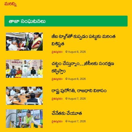
మరిన్ని
తాజా సంఘటనలు
జీఐ ట్యాగ్‌తో కుప్పడం పట్టుకు మరింత
విశిష్టత
చైతన్యరధం
@
August 8, 2026
చట్టం చేస్తున్నాం…బీసీలకు సంరక్షణ
కల్పిస్తాం
చైతన్యరధం
@
August 8, 2026
రాష్ట్ర పురోగతి, రాజధాని వికాసం
చైతన్యరధం
@
August 7, 2026
చేనేతకు చేయూత
చైతన్యరధం
@
August 7, 2026