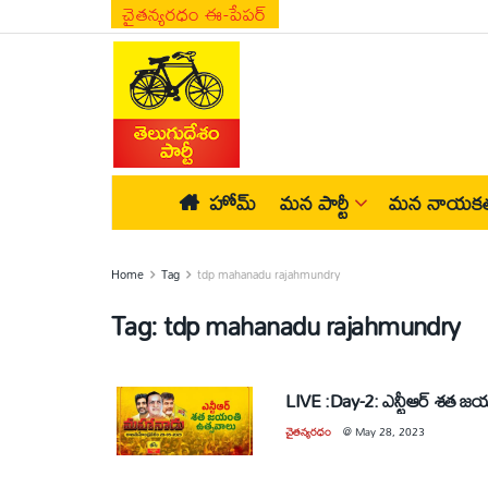
చైతన్యరధం ఈ-పేపర్
హోమ్
మన పార్టీ
మన నాయకత
Home
Tag
tdp mahanadu rajahmundry
Tag:
tdp mahanadu rajahmundry
LIVE :Day-2: ఎన్టీఆర్ శత 
చైతన్యరధం
@
May 28, 2023