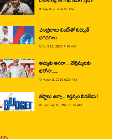
దళితులపై జగన్‌ది కపట ప్రేమ!
@
July 9, 2026 6:00 AM
చంద్రబాబు విజన్‌తో విద్యుత్
ధగధగలు
@
April 29, 2026 7:10 AM
అమ్మకు ఆసరా…చెల్లెమ్మలకు
భరోసా…
@
March 8, 2026 6:30 AM
కష్టాలు ఉన్నా.. కర్తవ్యం వీడలేదు!
@
February 18, 2026 6:15 AM
ిన్ని