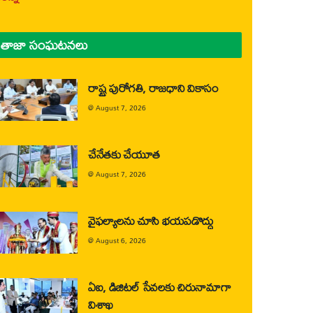
తాజా సంఘటనలు
రాష్ట్ర పురోగతి, రాజధాని వికాసం
@
August 7, 2026
చేనేతకు చేయూత
@
August 7, 2026
వైఫల్యాలను చూసి భయపడొద్దు
@
August 6, 2026
ఏఐ, డిజిటల్ సేవలకు చిరునామాగా
విశాఖ