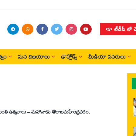
టీడీపీ లో 
్వం
మన విజయాలు
డౌన్లోడ్స్
మీడియా వనరులు
జయంతి ఉత్సవాలు – మహానాడు @రాజమహేంద్రవరం.