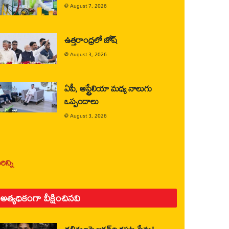
@
August 7, 2026
ఉత్తరాంధ్రలో జోష్
@
August 3, 2026
ఏపీ, ఆస్ట్రేలియా మధ్య నాలుగు
ఒప్పందాలు
@
August 3, 2026
ిన్ని
అత్యధికంగా వీక్షించినవి