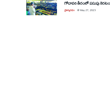
గోదావరి తీరంలో పసుపు కెరట
చైతన్యరధం
@
May 27, 2023