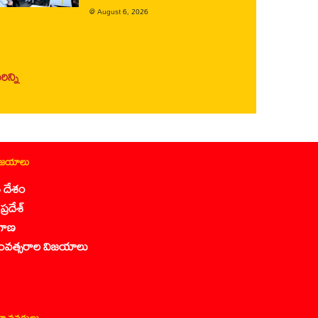
@
August 6, 2026
ిన్ని
ిజయాలు
 దేశం
ప్రదేశ్
గాణ
ంవత్సరాల విజయాలు
ా వనరులు