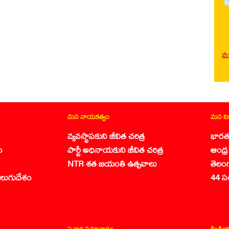
మర
మన నాయకత్వం
మన వ
వ్యవస్థాపకుని జీవిత చరిత్ర
భారత
ం
పార్టీ అధినాయకుని జీవిత చరిత్ర
ఆంధ్ర 
NTR శత జయంతి ఉత్సవాలు
తెలం
లుగుదేశం
44 స
ప్రచార సమాచారం
మీడియ