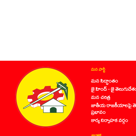
మన పార్టీ
మన సిద్ధాంతం
జై హింద్ - జై తెలుగుదేశ
మన చరిత్ర
జాతీయ రాజకీయాలపై తె
ప్రభావం
కార్య నిర్వాహక వర్గం
డౌన్లోడ్స్