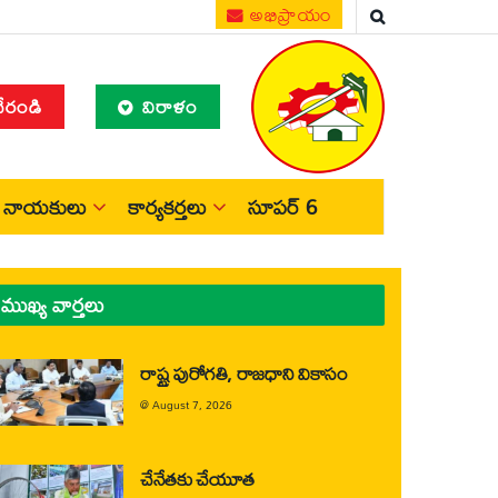
అభిప్రాయం
చేరండి
విరాళం
నాయకులు
కార్యకర్తలు
సూపర్ 6
ముఖ్య వార్తలు
రాష్ట్ర పురోగతి, రాజధాని వికాసం
@
August 7, 2026
చేనేతకు చేయూత