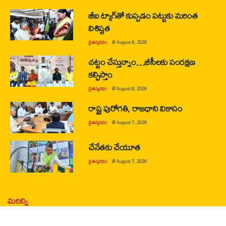
జీఐ ట్యాగ్‌తో కుప్పడం పట్టుకు మరింత
విశిష్టత
చైతన్యరధం
@
August 8, 2026
చట్టం చేస్తున్నాం…బీసీలకు సంరక్షణ
కల్పిస్తాం
చైతన్యరధం
@
August 8, 2026
రాష్ట్ర పురోగతి, రాజధాని వికాసం
చైతన్యరధం
@
August 7, 2026
చేనేతకు చేయూత
చైతన్యరధం
@
August 7, 2026
మరిన్ని