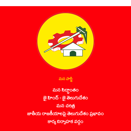
మన పార్టీ
మన సిద్ధాంతం
జై హింద్ - జై తెలుగుదేశం
మన చరిత్ర
జాతీయ రాజకీయాలపై తెలుగుదేశం ప్రభావం
కార్య నిర్వాహక వర్గం