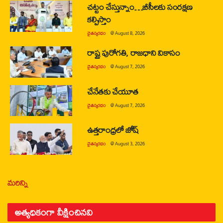
చట్టం చేస్తున్నాం…బీసీలకు సంరక్షణ
కల్పిస్తాం
చైతన్యరధం
@
August 8, 2026
రాష్ట్ర పురోగతి, రాజధాని వికాసం
చైతన్యరధం
@
August 7, 2026
చేనేతకు చేయూత
చైతన్యరధం
@
August 7, 2026
ఉత్తరాంధ్రలో జోష్
చైతన్యరధం
@
August 3, 2026
మరిన్ని
అత్యధికంగా వీక్షించినవి