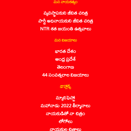
మన నాయకత్వం
వ్యవస్థాపకుని జీవిత చరిత్ర
పార్టీ అధినాయకుని జీవిత చరిత్ర
NTR శత జయంతి ఉత్సవాలు
మన విజయాలు
భారత దేశం
ఆంధ్ర ప్రదేశ్
తెలంగాణ
44 సంవత్సరాల విజయాలు
డౌన్లోడ్స్
మ్యానిఫెస్టో
మహానాడు 2022 తీర్మానాలు
నాయకుడితో నా చిత్రం
లోగోలు
నాయకుల చిత్రాలు