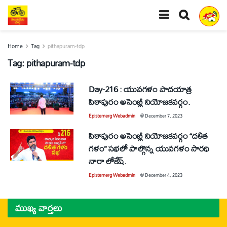
Home
Tag
pithapuram-tdp
Tag:
pithapuram-tdp
Day-216 : యువగళం పాదయాత్ర
పిఠాపురం అసెంబ్లీ నియోజకవర్గం.
Epistemerg Webadmin
@
December 7, 2023
పిఠాపురం అసెంబ్లీ నియోజకవర్గం “దళిత
గళం” సభలో పాల్గొన్న యువగళం సారధి
నారా లోకేష్.
Epistemerg Webadmin
@
December 4, 2023
ముఖ్య వార్తలు