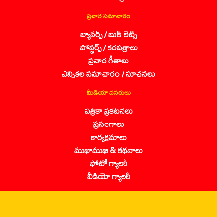
ప్రచార సమాచారం
బ్యానర్స్ / బుక్ లెట్స్
పోస్టర్స్ / కరపత్రాలు
ప్రచార గీతాలు
ఎన్నికల సమాచారం / సూచనలు
మీడియా వనరులు
పత్రికా ప్రకటనలు
ప్రసంగాలు
కార్యక్రమాలు
ముఖాముఖి & కథనాలు
ఫోటో గ్యాలరీ
వీడియో గ్యాలరీ