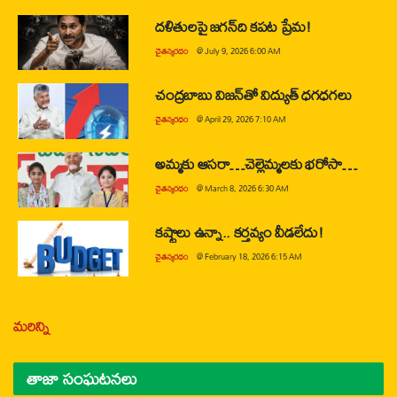
దళితులపై జగన్‌ది కపట ప్రేమ!
చైతన్యరధం
@
July 9, 2026 6:00 AM
చంద్రబాబు విజన్‌తో విద్యుత్ ధగధగలు
చైతన్యరధం
@
April 29, 2026 7:10 AM
అమ్మకు ఆసరా…చెల్లెమ్మలకు భరోసా…
చైతన్యరధం
@
March 8, 2026 6:30 AM
కష్టాలు ఉన్నా.. కర్తవ్యం వీడలేదు!
చైతన్యరధం
@
February 18, 2026 6:15 AM
మరిన్ని
తాజా సంఘటనలు