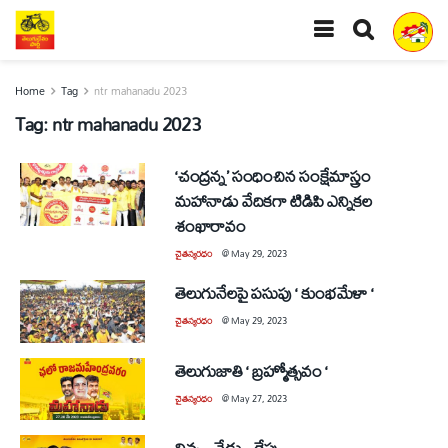
Home
Tag
ntr mahanadu 2023
Tag:
ntr mahanadu 2023
‘చంద్రన్న’ సంధించిన సంక్షేమాస్త్రం
మహానాడు వేదికగా టిడిపి ఎన్నికల
శంఖారావం
చైతన్యరధం
@
May 29, 2023
తెలుగునేలపై పసుపు ‘ కుంభమేళా ‘
చైతన్యరధం
@
May 29, 2023
తెలుగుజాతి ‘ బ్రహ్మోత్సవం ‘
చైతన్యరధం
@
May 27, 2023
నిన్న.. నేడు.. రేపు