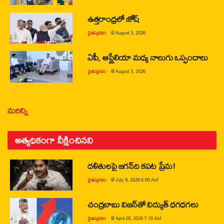
ఉత్తరాంధ్రలో జోష్
చైతన్యరధం
@
August 3, 2026
ఏపీ, ఆస్ట్రేలియా మధ్య నాలుగు ఒప్పందాలు
చైతన్యరధం
@
August 3, 2026
మరిన్ని
అత్యధికంగా వీక్షించినవి
దళితులపై జగన్‌ది కపట ప్రేమ!
చైతన్యరధం
@
July 9, 2026 6:00 AM
చంద్రబాబు విజన్‌తో విద్యుత్ ధగధగలు
చైతన్యరధం
@
April 29, 2026 7:10 AM