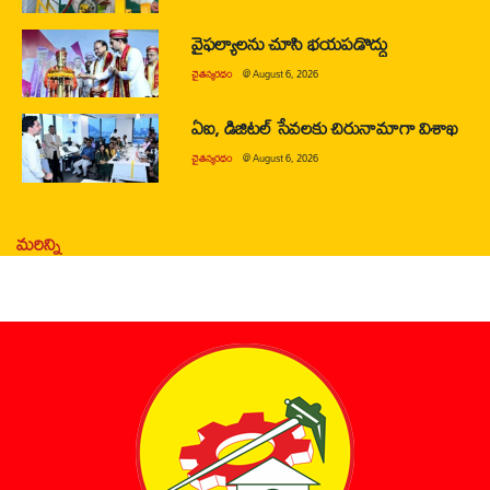
వైఫల్యాలను చూసి భయపడొద్దు
చైతన్యరధం
@
August 6, 2026
ఏఐ, డిజిటల్ సేవలకు చిరునామాగా విశాఖ
చైతన్యరధం
@
August 6, 2026
మరిన్ని