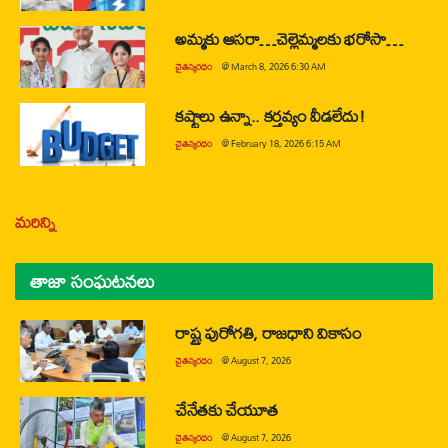
అమ్మకు ఆసరా…చెల్లెమ్మలకు భరోసా…
చైతన్యరధం
@
March 8, 2026 6:30 AM
కష్టాలు ఉన్నా.. కర్తవ్యం వీడలేదు!
చైతన్యరధం
@
February 18, 2026 6:15 AM
మరిన్ని
తాజా సంఘటనలు
రాష్ట్ర పురోగతి, రాజధాని వికాసం
చైతన్యరధం
@
August 7, 2026
చేనేతకు చేయూత
చైతన్యరధం
@
August 7, 2026