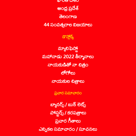
ఆంధ్ర ప్రదేశ్
తెలంగాణ
44 సంవత్సరాల విజయాలు
డౌన్లోడ్స్
మ్యానిఫెస్టో
మహానాడు 2022 తీర్మానాలు
నాయకుడితో నా చిత్రం
లోగోలు
నాయకుల చిత్రాలు
ప్రచార సమాచారం
బ్యానర్స్ / బుక్ లెట్స్
పోస్టర్స్ / కరపత్రాలు
ప్రచార గీతాలు
ఎన్నికల సమాచారం / సూచనలు