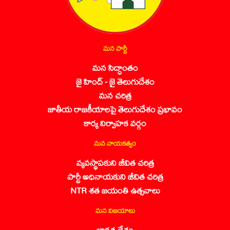
మన పార్టీ
మన సిద్ధాంతం
జై హింద్ - జై తెలుగుదేశం
మన చరిత్ర
జాతీయ రాజకీయాలపై తెలుగుదేశం ప్రభావం
కార్య నిర్వాహక వర్గం
మన నాయకత్వం
వ్యవస్థాపకుని జీవిత చరిత్ర
పార్టీ అధినాయకుని జీవిత చరిత్ర
NTR శత జయంతి ఉత్సవాలు
మన విజయాలు
భారత దేశం