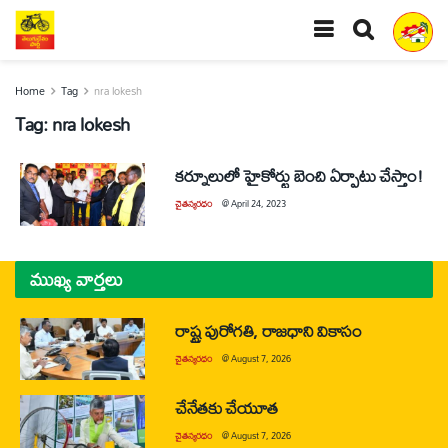
Home
Tag
nra lokesh
Tag:
nra lokesh
కర్నూలులో హైకోర్టు బెంచి ఏర్పాటు చేస్తాం!
చైతన్యరధం
@
April 24, 2023
ముఖ్య వార్తలు
రాష్ట్ర పురోగతి, రాజధాని వికాసం
చైతన్యరధం
@
August 7, 2026
చేనేతకు చేయూత
చైతన్యరధం
@
August 7, 2026