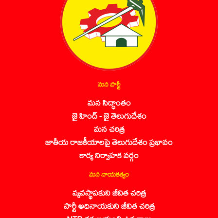
మన పార్టీ
మన సిద్ధాంతం
జై హింద్ - జై తెలుగుదేశం
మన చరిత్ర
జాతీయ రాజకీయాలపై తెలుగుదేశం ప్రభావం
కార్య నిర్వాహక వర్గం
మన నాయకత్వం
వ్యవస్థాపకుని జీవిత చరిత్ర
పార్టీ అధినాయకుని జీవిత చరిత్ర