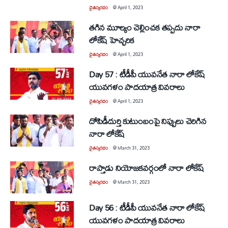
చైతన్యరధం
@
April 1, 2023
తగిన మూల్యం చెల్లించక తప్పదు నారా
లోకేష్ హెచ్చరిక
చైతన్యరధం
@
April 1, 2023
Day 57 : టీడీపీ యువనేత నారా లోకేష్
యువగళం పాదయాత్ర వివరాలు
చైతన్యరధం
@
April 1, 2023
దోపిడీదుర్తి కుటుంబంపై నిప్పులు చెరిగిన
నారా లోకేష్
చైతన్యరధం
@
March 31, 2023
రాప్తాడు నియోజకవర్గంలో నారా లోకేష్
చైతన్యరధం
@
March 31, 2023
Day 56 : టీడీపీ యువనేత నారా లోకేష్
యువగళం పాదయాత్ర వివరాలు