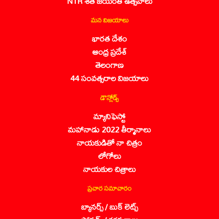
NTR శత జయంతి ఉత్సవాలు
మన విజయాలు
భారత దేశం
ఆంధ్ర ప్రదేశ్
తెలంగాణ
44 సంవత్సరాల విజయాలు
డౌన్లోడ్స్
మ్యానిఫెస్టో
మహానాడు 2022 తీర్మానాలు
నాయకుడితో నా చిత్రం
లోగోలు
నాయకుల చిత్రాలు
ప్రచార సమాచారం
బ్యానర్స్ / బుక్ లెట్స్