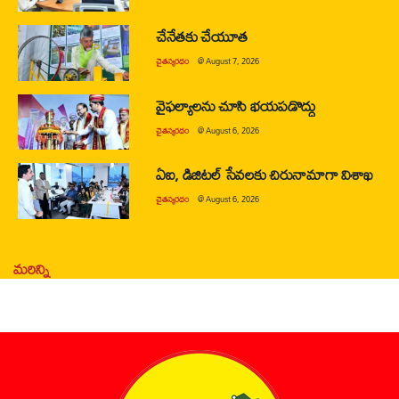
చేనేతకు చేయూత
చైతన్యరధం
@
August 7, 2026
వైఫల్యాలను చూసి భయపడొద్దు
చైతన్యరధం
@
August 6, 2026
ఏఐ, డిజిటల్ సేవలకు చిరునామాగా విశాఖ
చైతన్యరధం
@
August 6, 2026
మరిన్ని