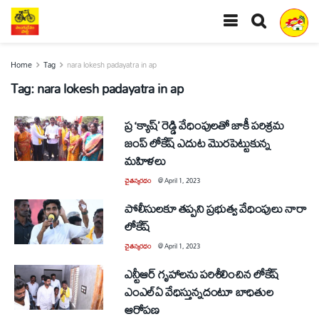
Home
Tag
nara lokesh padayatra in ap
Tag:
nara lokesh padayatra in ap
ప్ర ‘క్యాష్’ రెడ్డి వేధింపులతో జాకీ పరిశ్రమ
జంప్ లోకేష్ ఎదుట మొరపెట్టుకున్న
మహిళలు
చైతన్యరధం
@
April 1, 2023
పోలీసులకూ తప్పని ప్రభుత్వ వేధింపులు నారా
లోకేష్
చైతన్యరధం
@
April 1, 2023
ఎన్టీఆర్ గృహాలను పరిశీలించిన లోకేష్
ఎం‌ఎల్‌ఏ వేధిస్తున్నదంటూ బాధితుల
ఆరోపణ