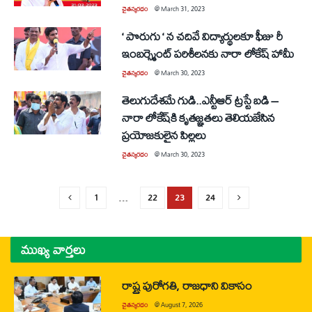
చైతన్యరధం
@
March 31, 2023
‘ పొరుగు ‘ న చదివే విద్యార్థులకూ ఫీజు రీ
ఇంబర్స్మెంట్ పరిశీలనకు నారా లోకేష్ హామీ
చైతన్యరధం
@
March 30, 2023
తెలుగుదేశ‌మే గుడి..ఎన్టీఆర్ ట్ర‌స్టే బ‌డి –
నారా లోకేష్‌కి కృత‌జ్ఞ‌త‌లు తెలియ‌జేసిన‌
ప్ర‌యోజ‌కులైన పిల్ల‌లు
చైతన్యరధం
@
March 30, 2023
1
…
22
23
24
ముఖ్య వార్తలు
రాష్ట్ర పురోగతి, రాజధాని వికాసం
చైతన్యరధం
@
August 7, 2026