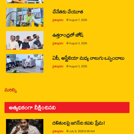
చేనేతకు చేయూత
చైతన్యరధం
@
August 7, 2026
ఉత్తరాంధ్రలో జోష్
చైతన్యరధం
@
August 3, 2026
ఏపీ, ఆస్ట్రేలియా మధ్య నాలుగు ఒప్పందాలు
చైతన్యరధం
@
August 3, 2026
మరిన్ని
అత్యధికంగా వీక్షించినవి
దళితులపై జగన్‌ది కపట ప్రేమ!
చైతన్యరధం
@
July 9, 2026 6:00 AM