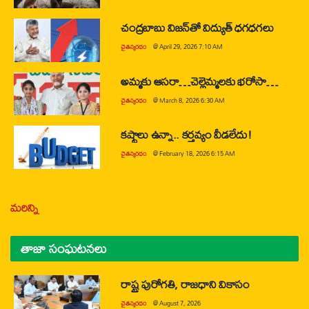
చంద్రబాబు విజన్‌తో విద్యుత్ ధగధగలు
చైతన్యరధం
@
April 29, 2026 7:10 AM
అమ్మకు ఆసరా…చెల్లెమ్మలకు భరోసా…
చైతన్యరధం
@
March 8, 2026 6:30 AM
కష్టాలు ఉన్నా.. కర్తవ్యం వీడలేదు!
చైతన్యరధం
@
February 18, 2026 6:15 AM
మరిన్ని
తాజా సంఘటనలు
రాష్ట్ర పురోగతి, రాజధాని వికాసం
చైతన్యరధం
@
August 7, 2026