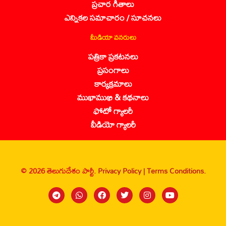
ప్రచార గీతాలు
ఎన్నికల సమాచారం / సూచనలు
మీడియా వనరులు
పత్రికా ప్రకటనలు
ప్రసంగాలు
కార్యక్రమాలు
ముఖాముఖి & కథనాలు
ఫోటో గ్యాలరీ
వీడియో గ్యాలరీ
© 2026 తెలుగుదేశం పార్టీ.
Privacy Policy |
Terms Conditions.
Sanbrains