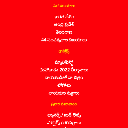
మన విజయాలు
భారత దేశం
ఆంధ్ర ప్రదేశ్
తెలంగాణ
44 సంవత్సరాల విజయాలు
డౌన్లోడ్స్
మ్యానిఫెస్టో
మహానాడు 2022 తీర్మానాలు
నాయకుడితో నా చిత్రం
లోగోలు
నాయకుల చిత్రాలు
ప్రచార సమాచారం
బ్యానర్స్ / బుక్ లెట్స్
పోస్టర్స్ / కరపత్రాలు