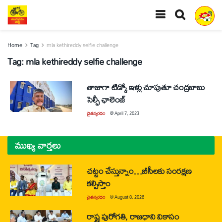
Home
Tag
mla kethireddy selfie challenge
Tag:
mla kethireddy selfie challenge
తాజాగా టిడ్కో ఇళ్లు చూపుతూ చంద్రబాబు
సెల్ఫీ ఛాలెంజ్
చైతన్యరధం
@
April 7, 2023
ముఖ్య వార్తలు
చట్టం చేస్తున్నాం…బీసీలకు సంరక్షణ
కల్పిస్తాం
చైతన్యరధం
@
August 8, 2026
రాష్ట్ర పురోగతి, రాజధాని వికాసం