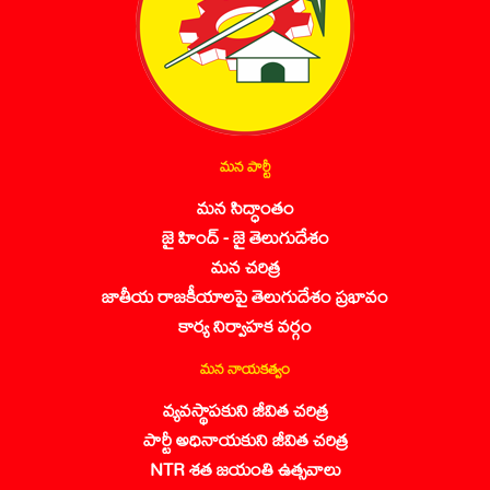
మన పార్టీ
మన సిద్ధాంతం
జై హింద్ - జై తెలుగుదేశం
మన చరిత్ర
జాతీయ రాజకీయాలపై తెలుగుదేశం ప్రభావం
కార్య నిర్వాహక వర్గం
మన నాయకత్వం
వ్యవస్థాపకుని జీవిత చరిత్ర
పార్టీ అధినాయకుని జీవిత చరిత్ర
NTR శత జయంతి ఉత్సవాలు