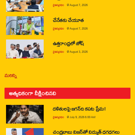
చైతన్యరధం
@
August 7, 2026
చేనేతకు చేయూత
చైతన్యరధం
@
August 7, 2026
ఉత్తరాంధ్రలో జోష్
చైతన్యరధం
@
August 3, 2026
మరిన్ని
అత్యధికంగా వీక్షించినవి
దళితులపై జగన్‌ది కపట ప్రేమ!
చైతన్యరధం
@
July 9, 2026 6:00 AM
చంద్రబాబు విజన్‌తో విద్యుత్ ధగధగలు