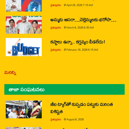
చైతన్యరధం
@
April 29, 2026 7:10 AM
అమ్మకు ఆసరా…చెల్లెమ్మలకు భరోసా…
చైతన్యరధం
@
March 8, 2026 6:30 AM
కష్టాలు ఉన్నా.. కర్తవ్యం వీడలేదు!
చైతన్యరధం
@
February 18, 2026 6:15 AM
మరిన్ని
తాజా సంఘటనలు
జీఐ ట్యాగ్‌తో కుప్పడం పట్టుకు మరింత
విశిష్టత
చైతన్యరధం
@
August 8, 2026