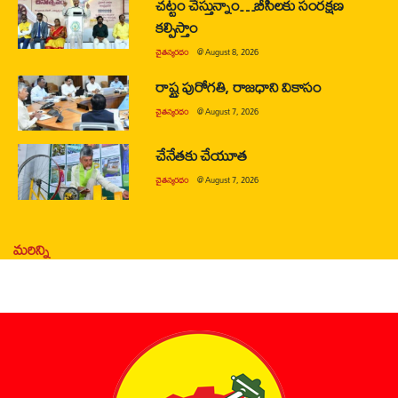
చట్టం చేస్తున్నాం…బీసీలకు సంరక్షణ
కల్పిస్తాం
చైతన్యరధం
@
August 8, 2026
రాష్ట్ర పురోగతి, రాజధాని వికాసం
చైతన్యరధం
@
August 7, 2026
చేనేతకు చేయూత
చైతన్యరధం
@
August 7, 2026
మరిన్ని