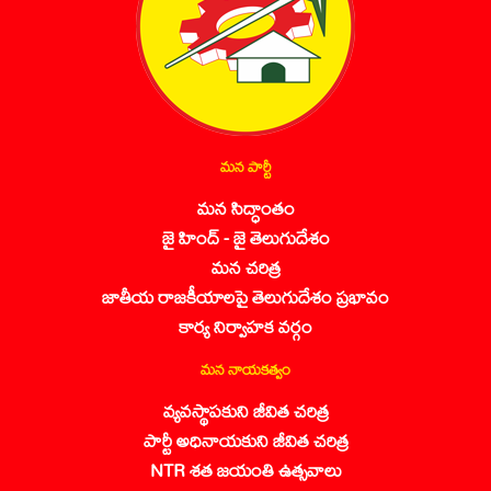
మన పార్టీ
మన సిద్ధాంతం
జై హింద్ - జై తెలుగుదేశం
మన చరిత్ర
జాతీయ రాజకీయాలపై తెలుగుదేశం ప్రభావం
కార్య నిర్వాహక వర్గం
మన నాయకత్వం
వ్యవస్థాపకుని జీవిత చరిత్ర
పార్టీ అధినాయకుని జీవిత చరిత్ర
NTR శత జయంతి ఉత్సవాలు