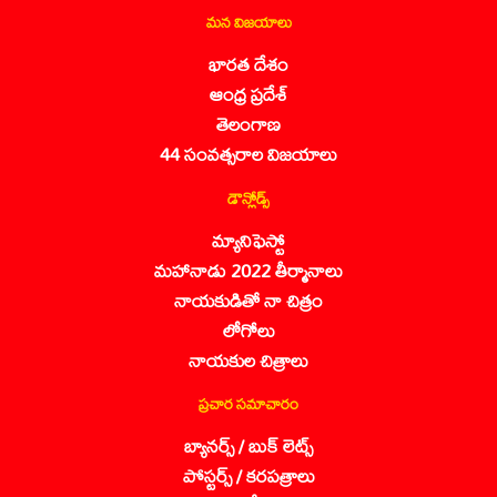
మన విజయాలు
భారత దేశం
ఆంధ్ర ప్రదేశ్
తెలంగాణ
44 సంవత్సరాల విజయాలు
డౌన్లోడ్స్
మ్యానిఫెస్టో
మహానాడు 2022 తీర్మానాలు
నాయకుడితో నా చిత్రం
లోగోలు
నాయకుల చిత్రాలు
ప్రచార సమాచారం
బ్యానర్స్ / బుక్ లెట్స్
పోస్టర్స్ / కరపత్రాలు