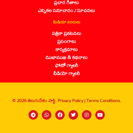
ప్రచార గీతాలు
ఎన్నికల సమాచారం / సూచనలు
మీడియా వనరులు
పత్రికా ప్రకటనలు
ప్రసంగాలు
కార్యక్రమాలు
ముఖాముఖి & కథనాలు
ఫోటో గ్యాలరీ
వీడియో గ్యాలరీ
© 2026 తెలుగుదేశం పార్టీ.
Privacy Policy |
Terms Conditions.
Sanbrains