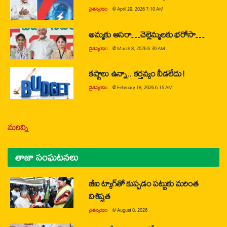
చైతన్యరధం
@
April 29, 2026 7:10 AM
అమ్మకు ఆసరా…చెల్లెమ్మలకు భరోసా…
చైతన్యరధం
@
March 8, 2026 6:30 AM
కష్టాలు ఉన్నా.. కర్తవ్యం వీడలేదు!
చైతన్యరధం
@
February 18, 2026 6:15 AM
మరిన్ని
తాజా సంఘటనలు
జీఐ ట్యాగ్‌తో కుప్పడం పట్టుకు మరింత
విశిష్టత
చైతన్యరధం
@
August 8, 2026