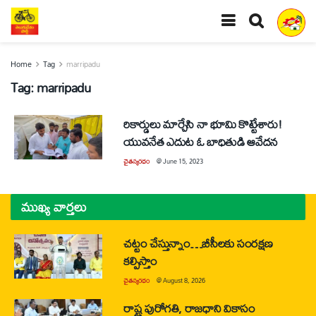
Home
Tag
marripadu
Tag:
marripadu
రికార్డులు మార్చేసి నా భూమి కొట్టేశారు!
యువనేత ఎదుట ఓ బాధితుడి ఆవేదన
చైతన్యరధం
@
June 15, 2023
ముఖ్య వార్తలు
చట్టం చేస్తున్నాం…బీసీలకు సంరక్షణ
కల్పిస్తాం
చైతన్యరధం
@
August 8, 2026
రాష్ట్ర పురోగతి, రాజధాని వికాసం