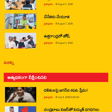
చైతన్యరధం
@
August 7, 2026
చేనేతకు చేయూత
చైతన్యరధం
@
August 7, 2026
ఉత్తరాంధ్రలో జోష్
చైతన్యరధం
@
August 3, 2026
మరిన్ని
అత్యధికంగా వీక్షించినవి
దళితులపై జగన్‌ది కపట ప్రేమ!
చైతన్యరధం
@
July 9, 2026 6:00 AM
చంద్రబాబు విజన్‌తో విద్యుత్ ధగధగలు