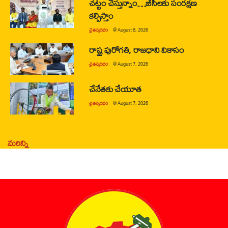
చట్టం చేస్తున్నాం…బీసీలకు సంరక్షణ
కల్పిస్తాం
చైతన్యరధం
@
August 8, 2026
రాష్ట్ర పురోగతి, రాజధాని వికాసం
చైతన్యరధం
@
August 7, 2026
చేనేతకు చేయూత
చైతన్యరధం
@
August 7, 2026
మరిన్ని