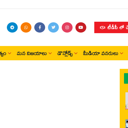
టీడీపీ లో 
్వం
మన విజయాలు
డౌన్లోడ్స్
మీడియా వనరులు