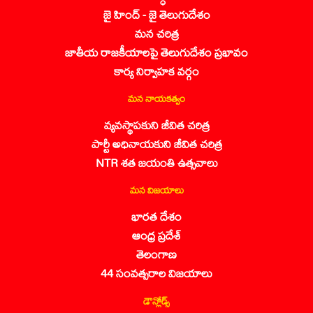
జై హింద్ - జై తెలుగుదేశం
మన చరిత్ర
జాతీయ రాజకీయాలపై తెలుగుదేశం ప్రభావం
కార్య నిర్వాహక వర్గం
మన నాయకత్వం
వ్యవస్థాపకుని జీవిత చరిత్ర
పార్టీ అధినాయకుని జీవిత చరిత్ర
NTR శత జయంతి ఉత్సవాలు
మన విజయాలు
భారత దేశం
ఆంధ్ర ప్రదేశ్
తెలంగాణ
44 సంవత్సరాల విజయాలు
డౌన్లోడ్స్