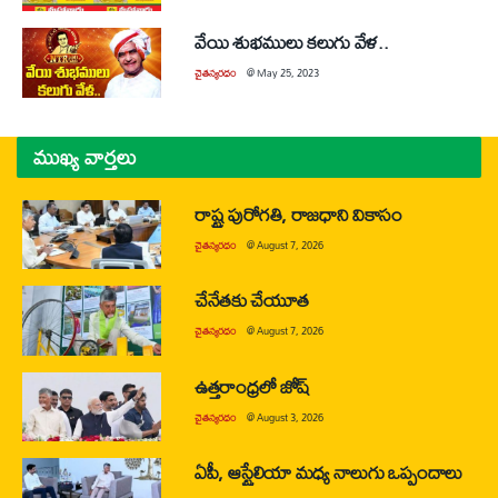
వేయి శుభములు కలుగు వేళ..
చైతన్యరధం
@
May 25, 2023
ముఖ్య వార్తలు
రాష్ట్ర పురోగతి, రాజధాని వికాసం
చైతన్యరధం
@
August 7, 2026
చేనేతకు చేయూత
చైతన్యరధం
@
August 7, 2026
ఉత్తరాంధ్రలో జోష్
చైతన్యరధం
@
August 3, 2026
ఏపీ, ఆస్ట్రేలియా మధ్య నాలుగు ఒప్పందాలు