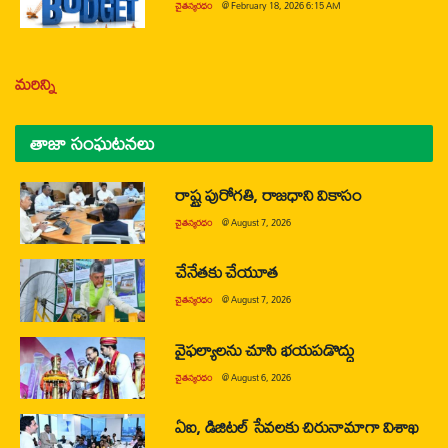
చైతన్యరధం
@
February 18, 2026 6:15 AM
మరిన్ని
తాజా సంఘటనలు
రాష్ట్ర పురోగతి, రాజధాని వికాసం
చైతన్యరధం
@
August 7, 2026
చేనేతకు చేయూత
చైతన్యరధం
@
August 7, 2026
వైఫల్యాలను చూసి భయపడొద్దు
చైతన్యరధం
@
August 6, 2026
ఏఐ, డిజిటల్ సేవలకు చిరునామాగా విశాఖ