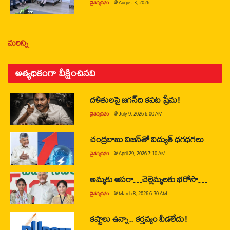
చైతన్యరధం
@
August 3, 2026
మరిన్ని
అత్యధికంగా వీక్షించినవి
దళితులపై జగన్‌ది కపట ప్రేమ!
చైతన్యరధం
@
July 9, 2026 6:00 AM
చంద్రబాబు విజన్‌తో విద్యుత్ ధగధగలు
చైతన్యరధం
@
April 29, 2026 7:10 AM
అమ్మకు ఆసరా…చెల్లెమ్మలకు భరోసా…
చైతన్యరధం
@
March 8, 2026 6:30 AM
కష్టాలు ఉన్నా.. కర్తవ్యం వీడలేదు!