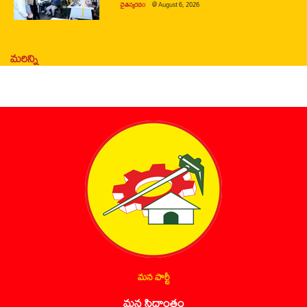
చైతన్యరధం
@
August 6, 2026
మరిన్ని
మన పార్టీ
మన సిద్ధాంతం