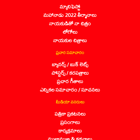
మ్యానిఫెస్టో
మహానాడు 2022 తీర్మానాలు
నాయకుడితో నా చిత్రం
లోగోలు
నాయకుల చిత్రాలు
ప్రచార సమాచారం
బ్యానర్స్ / బుక్ లెట్స్
పోస్టర్స్ / కరపత్రాలు
ప్రచార గీతాలు
ఎన్నికల సమాచారం / సూచనలు
మీడియా వనరులు
పత్రికా ప్రకటనలు
ప్రసంగాలు
కార్యక్రమాలు
ముఖాముఖి & కథనాలు