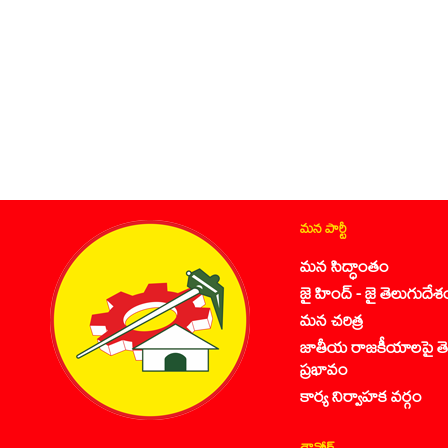
మన పార్టీ
మన సిద్ధాంతం
జై హింద్ - జై తెలుగుదేశ
మన చరిత్ర
జాతీయ రాజకీయాలపై తె
ప్రభావం
కార్య నిర్వాహక వర్గం
డౌన్లోడ్స్