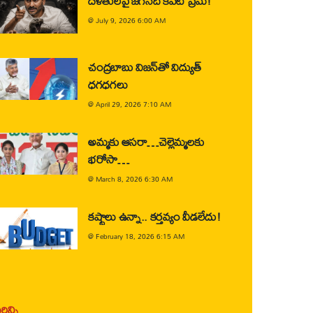
దళితులపై జగన్‌ది కపట ప్రేమ!
@
July 9, 2026 6:00 AM
చంద్రబాబు విజన్‌తో విద్యుత్
ధగధగలు
@
April 29, 2026 7:10 AM
అమ్మకు ఆసరా…చెల్లెమ్మలకు
భరోసా…
@
March 8, 2026 6:30 AM
కష్టాలు ఉన్నా.. కర్తవ్యం వీడలేదు!
@
February 18, 2026 6:15 AM
ిన్ని