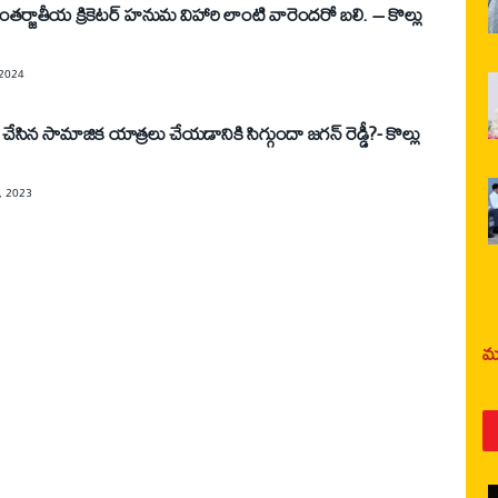
 అంతర్జాతీయ క్రికెటర్ హనుమ విహారి లాంటి వారెందరో బలి. – కొల్లు
 2024
చేసిన సామాజిక యాత్రలు చేయడానికి సిగ్గుందా జగన్ రెడ్డీ?- కొల్లు
, 2023
మర