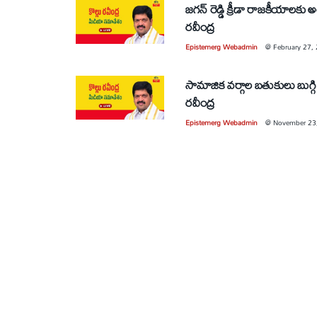
జగన్ రెడ్డి క్రీడా రాజకీయాలకు
రవీంద్ర
Epistemerg Webadmin
@
February 27,
సామాజిక వర్గాల బతుకులు బుగ్గి 
రవీంద్ర
Epistemerg Webadmin
@
November 23