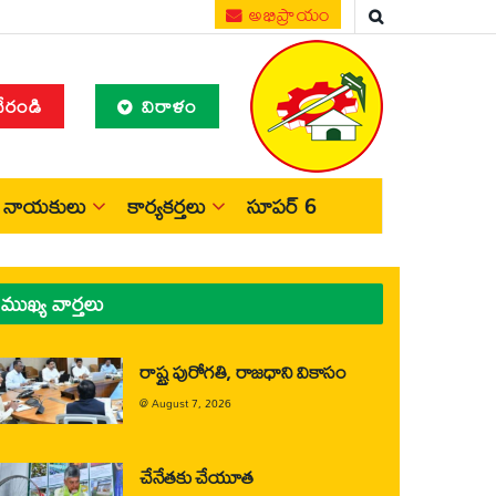
అభిప్రాయం
చేరండి
విరాళం
నాయకులు
కార్యకర్తలు
సూపర్ 6
ముఖ్య వార్తలు
రాష్ట్ర పురోగతి, రాజధాని వికాసం
@
August 7, 2026
చేనేతకు చేయూత