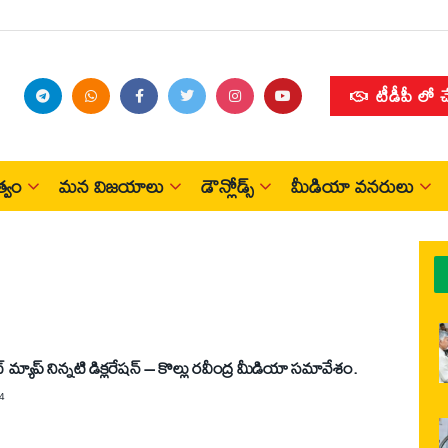
టీడీపీ లో 
్వం
మన విజయాలు
డౌన్లోడ్స్
మీడియా వనరులు
మ్యాప్ నిన్నటి డిక్లరేషన్ – కొల్లు రవీంద్ర మీడియా సమావేశం.
4