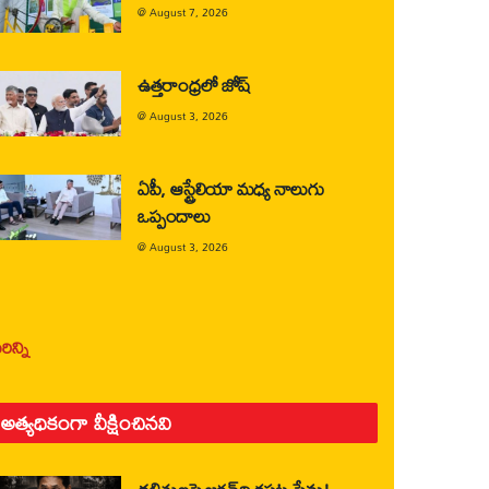
@
August 7, 2026
ఉత్తరాంధ్రలో జోష్
@
August 3, 2026
ఏపీ, ఆస్ట్రేలియా మధ్య నాలుగు
ఒప్పందాలు
@
August 3, 2026
ిన్ని
అత్యధికంగా వీక్షించినవి