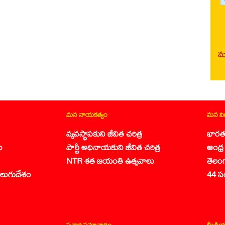
మర
మన నాయకత్వం
మన వ
వ్యవస్థాపకుని జీవిత చరిత్ర
భారత
ం
పార్టీ అధినాయకుని జీవిత చరిత్ర
ఆంధ్ర 
NTR శత జయంతి ఉత్సవాలు
తెలం
లుగుదేశం
44 స
ప్రచార సమాచారం
మీడియ