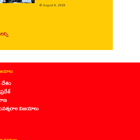
@
August 6, 2026
ిన్ని
ిజయాలు
 దేశం
ప్రదేశ్
గాణ
ంవత్సరాల విజయాలు
ా వనరులు