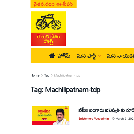
చైతన్యరధం ఈ-పేపర్
హోమ్
మన పార్టీ
మన నాయకత
Home
Tag
Machilipatnam-tdp
Tag:
Machilipatnam-tdp
బీసీల బంగారు భవిష్యత్ కు రూట్ 
Epistemerg Webadmin
@
March 6, 202