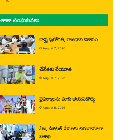
తాజా సంఘటనలు
రాష్ట్ర పురోగతి, రాజధాని వికాసం
@
August 7, 2026
చేనేతకు చేయూత
@
August 7, 2026
వైఫల్యాలను చూసి భయపడొద్దు
@
August 6, 2026
ఏఐ, డిజిటల్ సేవలకు చిరునామాగా
విశాఖ