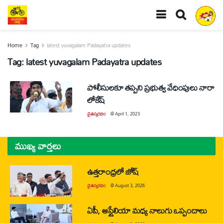
Home
Tag
latest yuvagalam Padayatra updates
Tag:
latest yuvagalam Padayatra updates
పోలీసులకూ తప్పని ప్రభుత్వ వేధింపులు నారా
లోకేష్
చైతన్యరధం
@
April 1, 2023
ముఖ్య వార్తలు
ఉత్తరాంధ్రలో జోష్
చైతన్యరధం
@
August 3, 2026
ఏపీ, ఆస్ట్రేలియా మధ్య నాలుగు ఒప్పందాలు