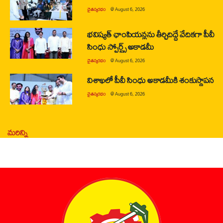
చైతన్యరధం
@
August 6, 2026
భవిష్యత్ ఛాంపియన్లను తీర్చిదిద్దే వేదికగా పీవీ
సింధు స్పోర్ట్స్ అకాడమీ
చైతన్యరధం
@
August 6, 2026
విశాఖలో పీవీ సింధు అకాడమీకి శంకుస్థాపన
చైతన్యరధం
@
August 6, 2026
మరిన్ని