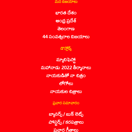
మన విజయాలు
భారత దేశం
ఆంధ్ర ప్రదేశ్
తెలంగాణ
44 సంవత్సరాల విజయాలు
డౌన్లోడ్స్
మ్యానిఫెస్టో
మహానాడు 2022 తీర్మానాలు
నాయకుడితో నా చిత్రం
లోగోలు
నాయకుల చిత్రాలు
ప్రచార సమాచారం
బ్యానర్స్ / బుక్ లెట్స్
పోస్టర్స్ / కరపత్రాలు
ప్రచార గీతాలు