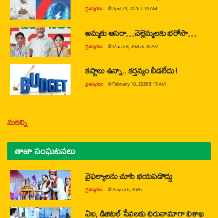
చైతన్యరధం
@
April 29, 2026 7:10 AM
అమ్మకు ఆసరా…చెల్లెమ్మలకు భరోసా…
చైతన్యరధం
@
March 8, 2026 6:30 AM
కష్టాలు ఉన్నా.. కర్తవ్యం వీడలేదు!
చైతన్యరధం
@
February 18, 2026 6:15 AM
మరిన్ని
తాజా సంఘటనలు
వైఫల్యాలను చూసి భయపడొద్దు
చైతన్యరధం
@
August 6, 2026
ఏఐ, డిజిటల్ సేవలకు చిరునామాగా విశాఖ