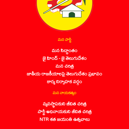
మన పార్టీ
మన సిద్ధాంతం
జై హింద్ - జై తెలుగుదేశం
మన చరిత్ర
జాతీయ రాజకీయాలపై తెలుగుదేశం ప్రభావం
కార్య నిర్వాహక వర్గం
మన నాయకత్వం
వ్యవస్థాపకుని జీవిత చరిత్ర
పార్టీ అధినాయకుని జీవిత చరిత్ర
NTR శత జయంతి ఉత్సవాలు