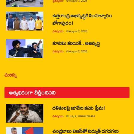
చైతన్యరధం
@
August 3, 2026
ఉత్తరాంధ్ర అభివృద్ధికి సింహద్వారం
భోగాపురం!
చైతన్యరధం
@
August 2, 2026
కూటమి కలయికే.. అభివృద్ధి
చైతన్యరధం
@
August 2, 2026
మరిన్ని
అత్యధికంగా వీక్షించినవి
దళితులపై జగన్‌ది కపట ప్రేమ!
చైతన్యరధం
@
July 9, 2026 6:00 AM
చంద్రబాబు విజన్‌తో విద్యుత్ ధగధగలు