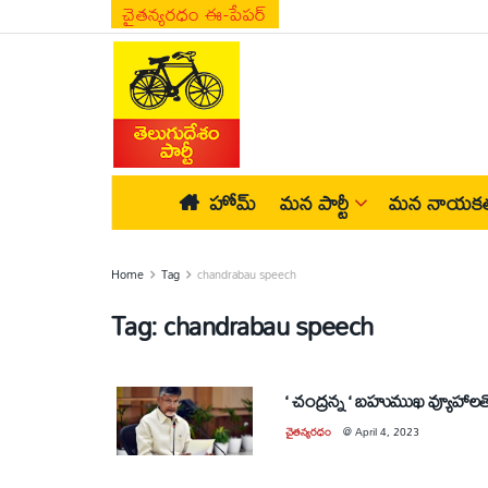
చైతన్యరధం ఈ-పేపర్
హోమ్
మన పార్టీ
మన నాయకత
Home
Tag
chandrabau speech
Tag:
chandrabau speech
‘ చంద్రన్న ‘ బహుముఖ వ్యూహాలతో
చైతన్యరధం
@
April 4, 2023