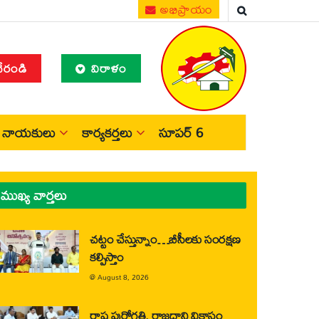
అభిప్రాయం
చేరండి
విరాళం
నాయకులు
కార్యకర్తలు
సూపర్ 6
ముఖ్య వార్తలు
చట్టం చేస్తున్నాం…బీసీలకు సంరక్షణ
కల్పిస్తాం
@
August 8, 2026
రాష్ట్ర పురోగతి, రాజధాని వికాసం