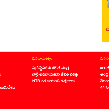
మర
మన నాయకత్వం
మన వ
వ్యవస్థాపకుని జీవిత చరిత్ర
భారత
ం
పార్టీ అధినాయకుని జీవిత చరిత్ర
ఆంధ్ర 
NTR శత జయంతి ఉత్సవాలు
తెలం
లుగుదేశం
44 స