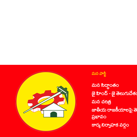
మన పార్టీ
మన సిద్ధాంతం
జై హింద్ - జై తెలుగుదేశ
మన చరిత్ర
జాతీయ రాజకీయాలపై తె
ప్రభావం
కార్య నిర్వాహక వర్గం