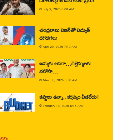
దళితులపై జగన్‌ది కపట ప్రేమ!
@
July 9, 2026 6:00 AM
చంద్రబాబు విజన్‌తో విద్యుత్
ధగధగలు
@
April 29, 2026 7:10 AM
అమ్మకు ఆసరా…చెల్లెమ్మలకు
భరోసా…
@
March 8, 2026 6:30 AM
కష్టాలు ఉన్నా.. కర్తవ్యం వీడలేదు!
@
February 18, 2026 6:15 AM
ిన్ని