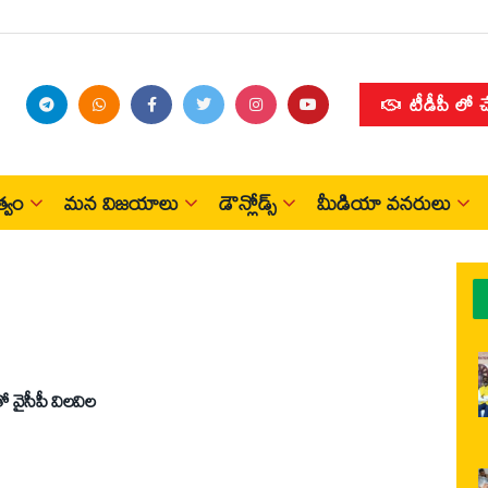
టీడీపీ లో 
్వం
మన విజయాలు
డౌన్లోడ్స్
మీడియా వనరులు
 వైసీపీ విలవిల