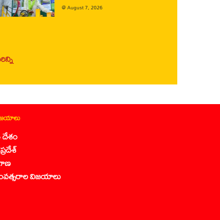
@
August 7, 2026
ిన్ని
ిజయాలు
 దేశం
ప్రదేశ్
గాణ
ంవత్సరాల విజయాలు