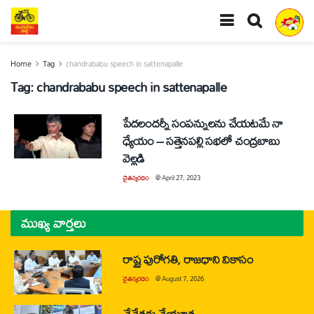
Home
Tag
chandrababu speech in sattenapalle
Tag:
chandrababu speech in sattenapalle
పేదలందర్నీ సంపన్నులను చేయటమే నా
ధ్యేయం – సత్తెనపల్లి సభలో చంద్రబాబు
వెల్లడి
చైతన్యరధం
@
April 27, 2023
ముఖ్య వార్తలు
రాష్ట్ర పురోగతి, రాజధాని వికాసం
చైతన్యరధం
@
August 7, 2026
చేనేతకు చేయూత