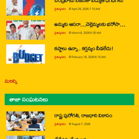
చంద్రబాబు విజన్‌తో విద్యుత్ ధగధగలు
చైతన్యరధం
@
April 29, 2026 7:10 AM
అమ్మకు ఆసరా…చెల్లెమ్మలకు భరోసా…
చైతన్యరధం
@
March 8, 2026 6:30 AM
కష్టాలు ఉన్నా.. కర్తవ్యం వీడలేదు!
చైతన్యరధం
@
February 18, 2026 6:15 AM
మరిన్ని
తాజా సంఘటనలు
రాష్ట్ర పురోగతి, రాజధాని వికాసం
చైతన్యరధం
@
August 7, 2026