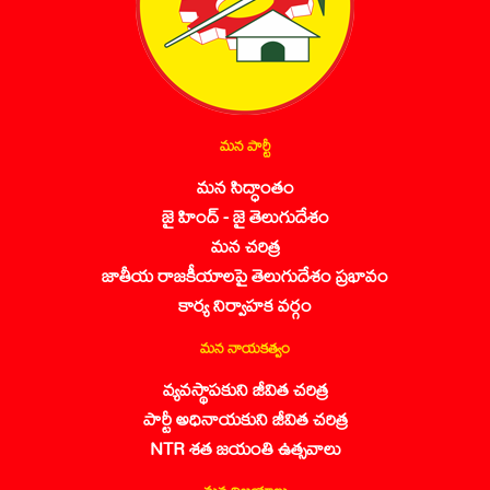
మన పార్టీ
మన సిద్ధాంతం
జై హింద్ - జై తెలుగుదేశం
మన చరిత్ర
జాతీయ రాజకీయాలపై తెలుగుదేశం ప్రభావం
కార్య నిర్వాహక వర్గం
మన నాయకత్వం
వ్యవస్థాపకుని జీవిత చరిత్ర
పార్టీ అధినాయకుని జీవిత చరిత్ర
NTR శత జయంతి ఉత్సవాలు