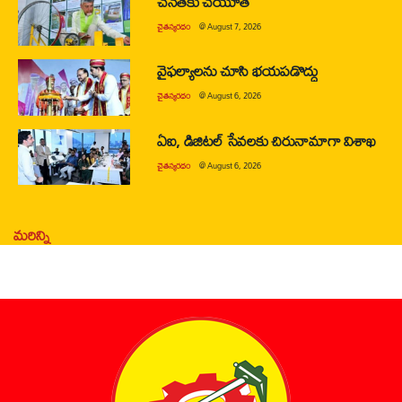
చేనేతకు చేయూత
చైతన్యరధం
@
August 7, 2026
వైఫల్యాలను చూసి భయపడొద్దు
చైతన్యరధం
@
August 6, 2026
ఏఐ, డిజిటల్ సేవలకు చిరునామాగా విశాఖ
చైతన్యరధం
@
August 6, 2026
మరిన్ని