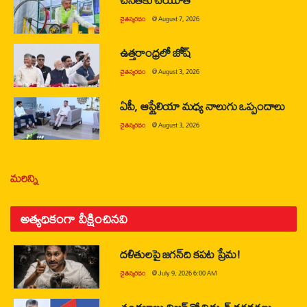
చైతన్యరధం
@
August 7, 2026
ఉత్తరాంధ్రలో జోష్
చైతన్యరధం
@
August 3, 2026
ఏపీ, ఆస్ట్రేలియా మధ్య నాలుగు ఒప్పందాలు
చైతన్యరధం
@
August 3, 2026
మరిన్ని
అత్యధికంగా వీక్షించినవి
దళితులపై జగన్‌ది కపట ప్రేమ!
చైతన్యరధం
@
July 9, 2026 6:00 AM