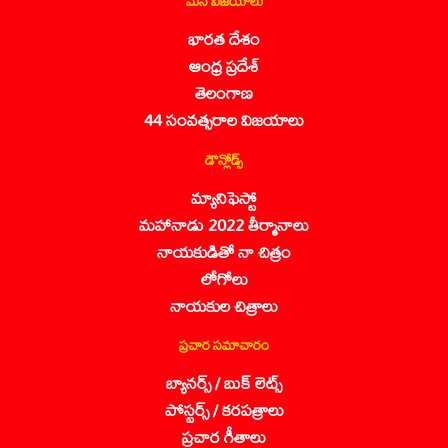
మన విజయాలు
భారత దేశం
ఆంధ్ర ప్రదేశ్
తెలంగాణ
44 సంవత్సరాల విజయాలు
డౌన్లోడ్స్
మ్యానిఫెస్టో
మహానాడు 2022 తీర్మానాలు
నాయకుడితో నా చిత్రం
లోగోలు
నాయకుల చిత్రాలు
ప్రచార సమాచారం
బ్యానర్స్ / బుక్ లెట్స్
పోస్టర్స్ / కరపత్రాలు
ప్రచార గీతాలు