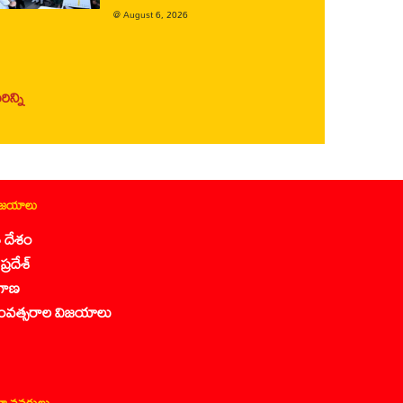
@
August 6, 2026
ిన్ని
ిజయాలు
 దేశం
ప్రదేశ్
గాణ
ంవత్సరాల విజయాలు
ా వనరులు