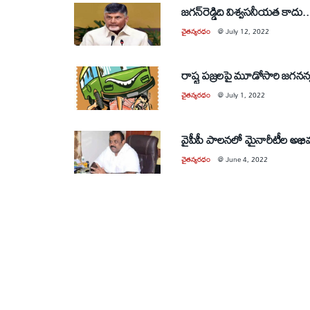
జగన్‌రెడ్డిది విశ్వసనీయత కా
చైతన్యరధం
@
July 12, 2022
రాష్ట పజ్రలపై మూడోసారి జగనన
చైతన్యరధం
@
July 1, 2022
వైపీపీ పాలనలో మైనారీటీల అభివృద
చైతన్యరధం
@
June 4, 2022