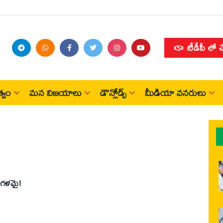
టీడీపీ లో 
్వం
మన విజయాలు
డౌన్లోడ్స్
మీడియా వనరులు
జాగళమై!