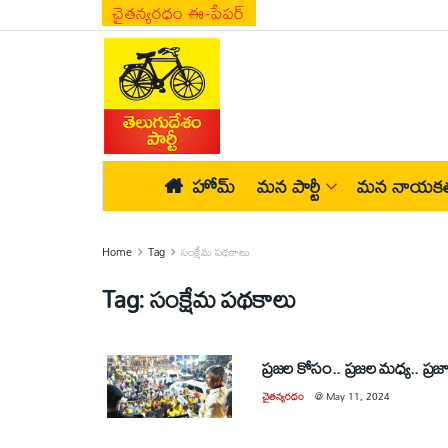
చైతన్యరధం ఈ-పేపర్
హోమ్
మన పార్టీ
మన నాయకత
Home
Tag
సంక్షేమ పథకాలు
Tag:
సంక్షేమ పథకాలు
ప్రజల కోసం.. ప్రజల మధ్య.. ప్ర
చైతన్యరధం
@
May 11, 2024