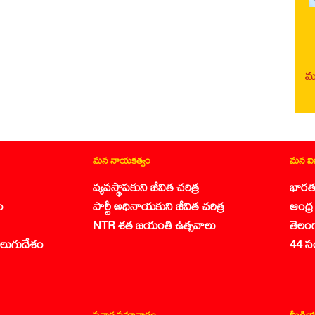
మర
మన నాయకత్వం
మన వ
వ్యవస్థాపకుని జీవిత చరిత్ర
భారత
ం
పార్టీ అధినాయకుని జీవిత చరిత్ర
ఆంధ్ర 
NTR శత జయంతి ఉత్సవాలు
తెలం
లుగుదేశం
44 స
ప్రచార సమాచారం
మీడియ