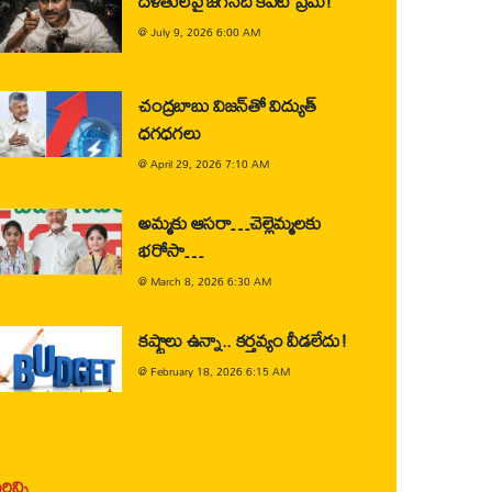
దళితులపై జగన్‌ది కపట ప్రేమ!
@
July 9, 2026 6:00 AM
చంద్రబాబు విజన్‌తో విద్యుత్
ధగధగలు
@
April 29, 2026 7:10 AM
అమ్మకు ఆసరా…చెల్లెమ్మలకు
భరోసా…
@
March 8, 2026 6:30 AM
కష్టాలు ఉన్నా.. కర్తవ్యం వీడలేదు!
@
February 18, 2026 6:15 AM
ిన్ని