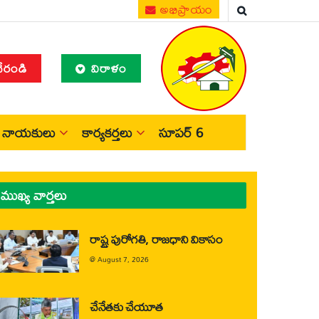
అభిప్రాయం
చేరండి
విరాళం
నాయకులు
కార్యకర్తలు
సూపర్ 6
ముఖ్య వార్తలు
రాష్ట్ర పురోగతి, రాజధాని వికాసం
@
August 7, 2026
చేనేతకు చేయూత