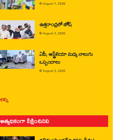
@
August 7, 2026
ఉత్తరాంధ్రలో జోష్
@
August 3, 2026
ఏపీ, ఆస్ట్రేలియా మధ్య నాలుగు
ఒప్పందాలు
@
August 3, 2026
ిన్ని
అత్యధికంగా వీక్షించినవి