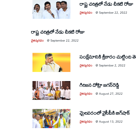
రాష్ట్ర చరిత్రలో నేడు చీకటి రోజు
చైతన్యరధం
@
September 22, 2022
రాష్ట్ర చరిత్రలో నేడు చీకటి రోజు
చైతన్యరధం
@
September 22, 2022
సంక్షేమానికి శ్రీకారం చుట్టింది
చైతన్యరధం
@
September 2, 2022
గిరిజన దోహ్రి జగన్‌రెడ్డి
చైతన్యరధం
@
August 27, 2022
మైలవరంలో వైసీపీకి బిగ్‌షాక్‌
చైతన్యరధం
@
August 13, 2022