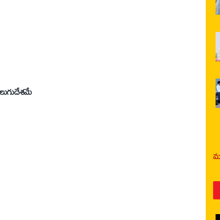
 తెలుగుదేశమే
మర