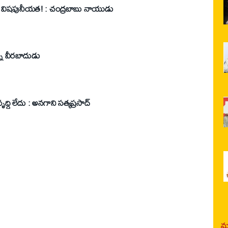
దు.. విషపునీయత! : చంద్రబాబు నాయుడు
్న వీరబాదుడు
్ధి లేదు : అనగాని సత్యప్రసాద్
మర