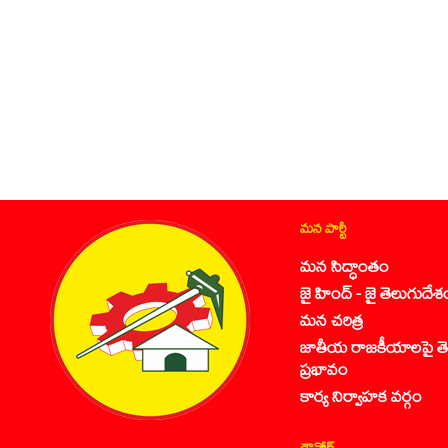
మన పార్టీ
మన సిద్ధాంతం
జై హింద్ - జై తెలుగుదేశ
మన చరిత్ర
జాతీయ రాజకీయాలపై తె
ప్రభావం
కార్య నిర్వాహక వర్గం
డౌన్లోడ్స్