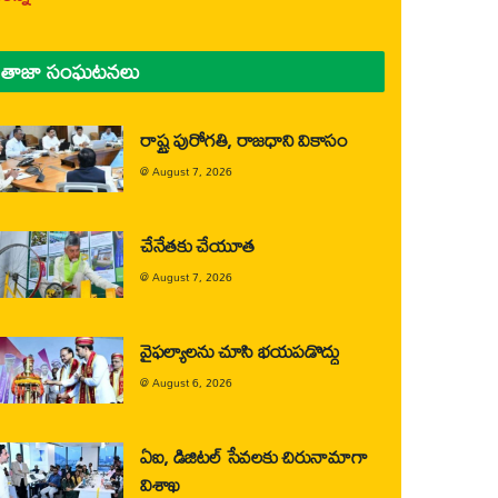
తాజా సంఘటనలు
రాష్ట్ర పురోగతి, రాజధాని వికాసం
@
August 7, 2026
చేనేతకు చేయూత
@
August 7, 2026
వైఫల్యాలను చూసి భయపడొద్దు
@
August 6, 2026
ఏఐ, డిజిటల్ సేవలకు చిరునామాగా
విశాఖ