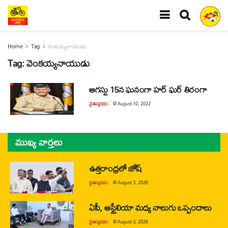
Home
Tag
వెంకయ్యనాయుడు
Tag:
వెంకయ్యనాయుడు
ఆగస్టు 15న ఘనంగా హర్‌ ఘర్‌ తిరంగా
చైతన్యరధం
@
August 10, 2022
ముఖ్య వార్తలు
ఉత్తరాంధ్రలో జోష్
చైతన్యరధం
@
August 3, 2026
ఏపీ, ఆస్ట్రేలియా మధ్య నాలుగు ఒప్పందాలు
చైతన్యరధం
@
August 3, 2026