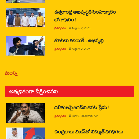
ఉత్తరాంధ్ర అభివృద్ధికి సింహద్వారం
భోగాపురం!
చైతన్యరధం
@
August 2, 2026
కూటమి కలయికే.. అభివృద్ధి
చైతన్యరధం
@
August 2, 2026
మరిన్ని
అత్యధికంగా వీక్షించినవి
దళితులపై జగన్‌ది కపట ప్రేమ!
చైతన్యరధం
@
July 9, 2026 6:00 AM
చంద్రబాబు విజన్‌తో విద్యుత్ ధగధగలు