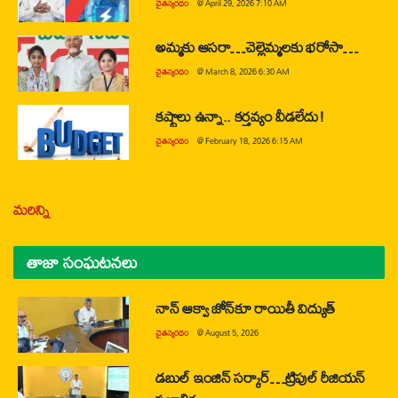
చైతన్యరధం
@
April 29, 2026 7:10 AM
అమ్మకు ఆసరా…చెల్లెమ్మలకు భరోసా…
చైతన్యరధం
@
March 8, 2026 6:30 AM
కష్టాలు ఉన్నా.. కర్తవ్యం వీడలేదు!
చైతన్యరధం
@
February 18, 2026 6:15 AM
మరిన్ని
తాజా సంఘటనలు
నాన్ ఆక్వా జోన్‌కూ రాయితీ విద్యుత్
చైతన్యరధం
@
August 5, 2026
డబుల్ ఇంజిన్ సర్కార్…ట్రిపుల్ రీజియన్