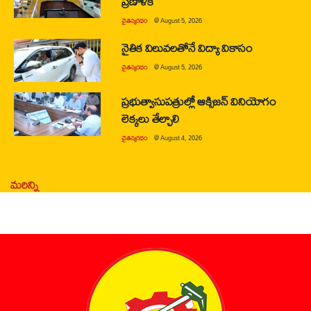
ప్రణాళిక
చైతన్యరధం
@
August 5, 2026
నైతిక విలువలతోనే విద్యా వికాసం
చైతన్యరధం
@
August 5, 2026
ప్రభుత్వాసుపత్రుల్లో ఆక్సిజన్ వినియోగం
లెక్కలు తేల్చాలి
చైతన్యరధం
@
August 4, 2026
మరిన్ని