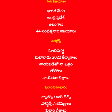
మన విజయాలు
భారత దేశం
ఆంధ్ర ప్రదేశ్
తెలంగాణ
44 సంవత్సరాల విజయాలు
డౌన్లోడ్స్
మ్యానిఫెస్టో
మహానాడు 2022 తీర్మానాలు
నాయకుడితో నా చిత్రం
లోగోలు
నాయకుల చిత్రాలు
ప్రచార సమాచారం
బ్యానర్స్ / బుక్ లెట్స్
పోస్టర్స్ / కరపత్రాలు
ప్రచార గీతాలు