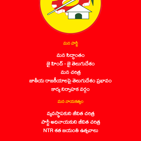
మన పార్టీ
మన సిద్ధాంతం
జై హింద్ - జై తెలుగుదేశం
మన చరిత్ర
జాతీయ రాజకీయాలపై తెలుగుదేశం ప్రభావం
కార్య నిర్వాహక వర్గం
మన నాయకత్వం
వ్యవస్థాపకుని జీవిత చరిత్ర
పార్టీ అధినాయకుని జీవిత చరిత్ర
NTR శత జయంతి ఉత్సవాలు