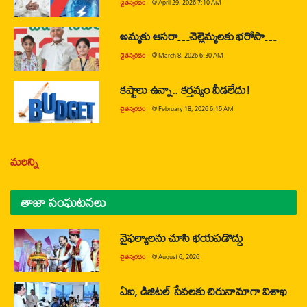
చైతన్యరధం
@
April 29, 2026 7:10 AM
అమ్మకు ఆసరా…చెల్లెమ్మలకు భరోసా…
చైతన్యరధం
@
March 8, 2026 6:30 AM
కష్టాలు ఉన్నా.. కర్తవ్యం వీడలేదు!
చైతన్యరధం
@
February 18, 2026 6:15 AM
మరిన్ని
తాజా సంఘటనలు
వైఫల్యాలను చూసి భయపడొద్దు
చైతన్యరధం
@
August 6, 2026
ఏఐ, డిజిటల్ సేవలకు చిరునామాగా విశాఖ