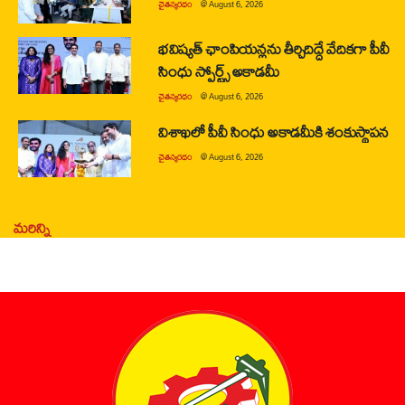
చైతన్యరధం
@
August 6, 2026
భవిష్యత్ ఛాంపియన్లను తీర్చిదిద్దే వేదికగా పీవీ
సింధు స్పోర్ట్స్ అకాడమీ
చైతన్యరధం
@
August 6, 2026
విశాఖలో పీవీ సింధు అకాడమీకి శంకుస్థాపన
చైతన్యరధం
@
August 6, 2026
మరిన్ని