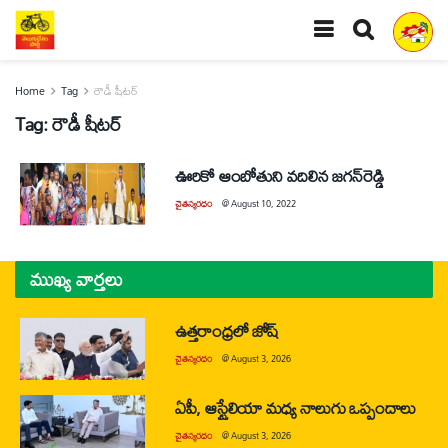
Home
Tag
రౌడీ షీటర్‌
Tag:
రౌడీ షీటర్‌
ఊరికో ఆంబోతుని వదిలిన జగన్‌రెడ్డి
చైతన్యరధం
@
August 10, 2022
ముఖ్య వార్తలు
ఉత్తరాంధ్రలో జోష్
చైతన్యరధం
@
August 3, 2026
ఏపీ, ఆస్ట్రేలియా మధ్య నాలుగు ఒప్పందాలు
చైతన్యరధం
@
August 3, 2026