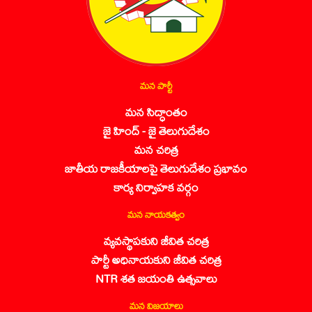
మన పార్టీ
మన సిద్ధాంతం
జై హింద్ - జై తెలుగుదేశం
మన చరిత్ర
జాతీయ రాజకీయాలపై తెలుగుదేశం ప్రభావం
కార్య నిర్వాహక వర్గం
మన నాయకత్వం
వ్యవస్థాపకుని జీవిత చరిత్ర
పార్టీ అధినాయకుని జీవిత చరిత్ర
NTR శత జయంతి ఉత్సవాలు
మన విజయాలు