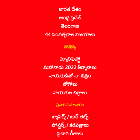
భారత దేశం
ఆంధ్ర ప్రదేశ్
తెలంగాణ
44 సంవత్సరాల విజయాలు
డౌన్లోడ్స్
మ్యానిఫెస్టో
మహానాడు 2022 తీర్మానాలు
నాయకుడితో నా చిత్రం
లోగోలు
నాయకుల చిత్రాలు
ప్రచార సమాచారం
బ్యానర్స్ / బుక్ లెట్స్
పోస్టర్స్ / కరపత్రాలు
ప్రచార గీతాలు