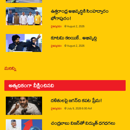
ఉత్తరాంధ్ర అభివృద్ధికి సింహద్వారం
భోగాపురం!
చైతన్యరధం
@
August 2, 2026
కూటమి కలయికే.. అభివృద్ధి
చైతన్యరధం
@
August 2, 2026
మరిన్ని
అత్యధికంగా వీక్షించినవి
దళితులపై జగన్‌ది కపట ప్రేమ!
చైతన్యరధం
@
July 9, 2026 6:00 AM
చంద్రబాబు విజన్‌తో విద్యుత్ ధగధగలు