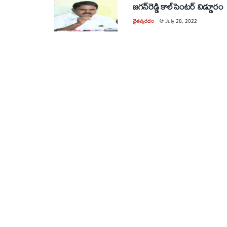
జగన్‌రెడ్డి కాల్‌సెంటర్‌ విడ్డూరం
చైతన్యరధం
@
July 28, 2022