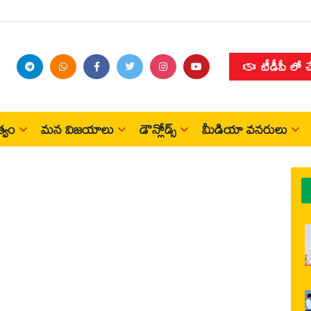
టీడీపీ లో 
్వం
మన విజయాలు
డౌన్లోడ్స్
మీడియా వనరులు