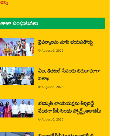
ిన్ని
తాజా సంఘటనలు
వైఫల్యాలను చూసి భయపడొద్దు
@
August 6, 2026
ఏఐ, డిజిటల్ సేవలకు చిరునామాగా
విశాఖ
@
August 6, 2026
భవిష్యత్ ఛాంపియన్లను తీర్చిదిద్దే
వేదికగా పీవీ సింధు స్పోర్ట్స్ అకాడమీ
@
August 6, 2026
విశాఖలో పీవీ సింధు అకాడమీకి