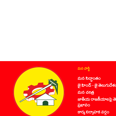
మన పార్టీ
మన సిద్ధాంతం
జై హింద్ - జై తెలుగుదేశ
మన చరిత్ర
జాతీయ రాజకీయాలపై తె
ప్రభావం
కార్య నిర్వాహక వర్గం