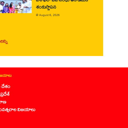
శంకుస్థాపన
@
August 6, 2026
ిన్ని
ిజయాలు
 దేశం
ప్రదేశ్
గాణ
ంవత్సరాల విజయాలు