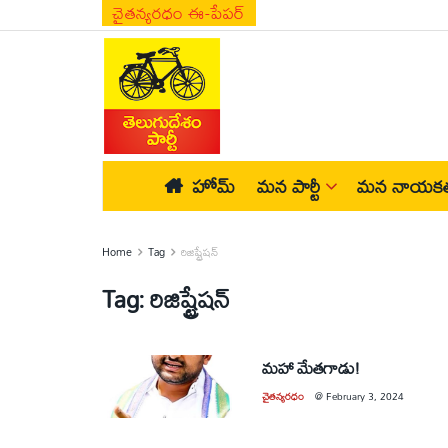
చైతన్యరధం ఈ-పేపర్
హోమ్
మన పార్టీ
మన నాయకత
Home
Tag
రిజిష్ట్రేషన్‌
Tag:
రిజిష్ట్రేషన్‌
మహా మేతగాడు!
చైతన్యరధం
@
February 3, 2024