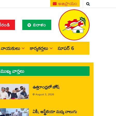
అభిప్రాయం
చేరండి
విరాళం
నాయకులు
కార్యకర్తలు
సూపర్ 6
ముఖ్య వార్తలు
ఉత్తరాంధ్రలో జోష్
@
August 3, 2026
ఏపీ, ఆస్ట్రేలియా మధ్య నాలుగు