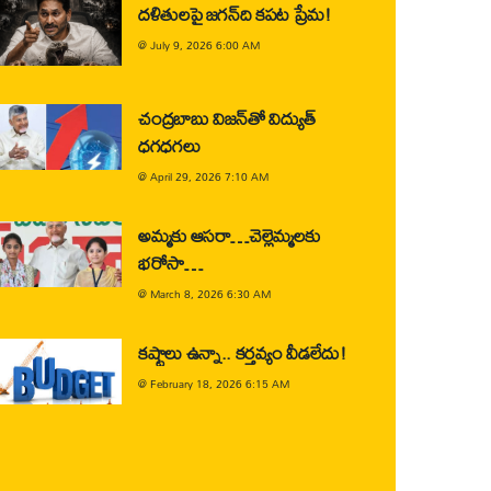
దళితులపై జగన్‌ది కపట ప్రేమ!
@
July 9, 2026 6:00 AM
చంద్రబాబు విజన్‌తో విద్యుత్
ధగధగలు
@
April 29, 2026 7:10 AM
అమ్మకు ఆసరా…చెల్లెమ్మలకు
భరోసా…
@
March 8, 2026 6:30 AM
కష్టాలు ఉన్నా.. కర్తవ్యం వీడలేదు!
@
February 18, 2026 6:15 AM