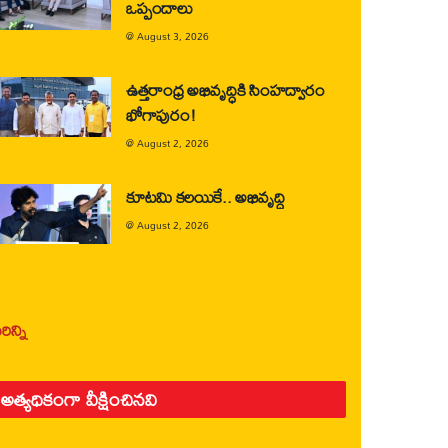
ఒప్పందాలు
@
August 3, 2026
ఉత్తరాంధ్ర అభివృద్ధికి సింహద్వారం
భోగాపురం!
@
August 2, 2026
కూటమి కలయికే.. అభివృద్ధి
@
August 2, 2026
ిన్ని
అత్యధికంగా వీక్షించినవి