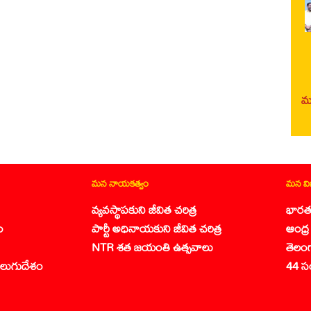
మర
మన నాయకత్వం
మన వ
వ్యవస్థాపకుని జీవిత చరిత్ర
భారత
ం
పార్టీ అధినాయకుని జీవిత చరిత్ర
ఆంధ్ర 
NTR శత జయంతి ఉత్సవాలు
తెలం
లుగుదేశం
44 స