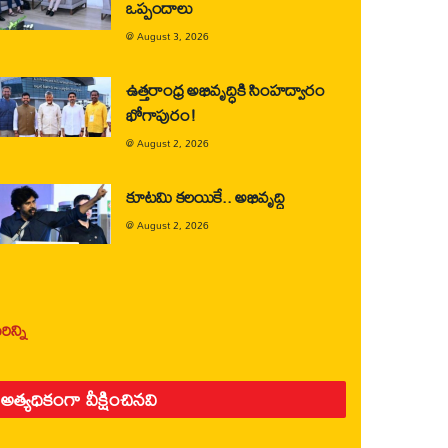
ఒప్పందాలు
@
August 3, 2026
ఉత్తరాంధ్ర అభివృద్ధికి సింహద్వారం
భోగాపురం!
@
August 2, 2026
కూటమి కలయికే.. అభివృద్ధి
@
August 2, 2026
ిన్ని
అత్యధికంగా వీక్షించినవి