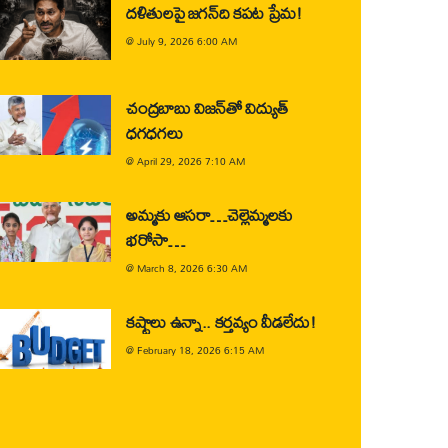
దళితులపై జగన్‌ది కపట ప్రేమ!
@
July 9, 2026 6:00 AM
చంద్రబాబు విజన్‌తో విద్యుత్
ధగధగలు
@
April 29, 2026 7:10 AM
అమ్మకు ఆసరా…చెల్లెమ్మలకు
భరోసా…
@
March 8, 2026 6:30 AM
కష్టాలు ఉన్నా.. కర్తవ్యం వీడలేదు!
@
February 18, 2026 6:15 AM