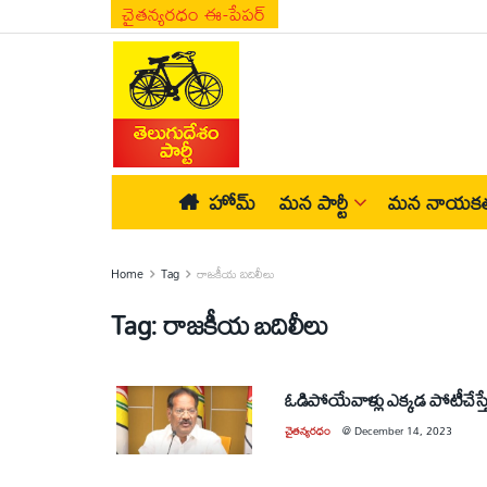
చైతన్యరధం ఈ-పేపర్
హోమ్
మన పార్టీ
మన నాయకత
Home
Tag
రాజకీయ బదిలీలు
Tag:
రాజకీయ బదిలీలు
ఓడిపోయేవాళ్లు ఎక్కడ పోటీచేస్
చైతన్యరధం
@
December 14, 2023