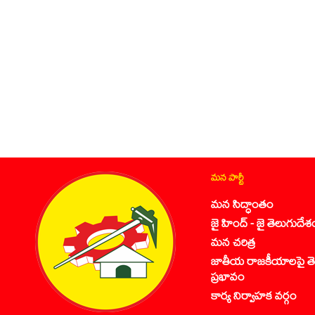
మన పార్టీ
మన సిద్ధాంతం
జై హింద్ - జై తెలుగుదేశ
మన చరిత్ర
జాతీయ రాజకీయాలపై తె
ప్రభావం
కార్య నిర్వాహక వర్గం