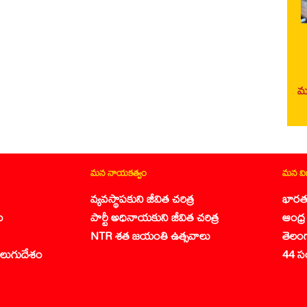
మర
మన నాయకత్వం
మన వ
వ్యవస్థాపకుని జీవిత చరిత్ర
భారత
ం
పార్టీ అధినాయకుని జీవిత చరిత్ర
ఆంధ్ర 
NTR శత జయంతి ఉత్సవాలు
తెలం
లుగుదేశం
44 స