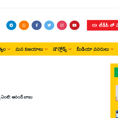
టీడీపీ లో 
్వం
మన విజయాలు
డౌన్లోడ్స్
మీడియా వనరులు
తే ఏంటి: ఆనంద్‌ బాబు