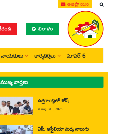
అభిప్రాయం
చేరండి
విరాళం
నాయకులు
కార్యకర్తలు
సూపర్ 6
ముఖ్య వార్తలు
ఉత్తరాంధ్రలో జోష్
@
August 3, 2026
ఏపీ, ఆస్ట్రేలియా మధ్య నాలుగు