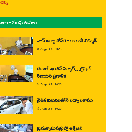
ిన్ని
తాజా సంఘటనలు
నాన్ ఆక్వా జోన్‌కూ రాయితీ విద్యుత్
@
August 5, 2026
డబుల్ ఇంజిన్ సర్కార్…ట్రిపుల్
రీజియన్ ప్రణాళిక
@
August 5, 2026
నైతిక విలువలతోనే విద్యా వికాసం
@
August 5, 2026
ప్రభుత్వాసుపత్రుల్లో ఆక్సిజన్