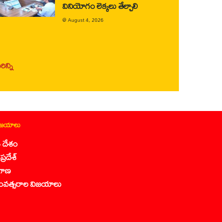
వినియోగం లెక్కలు తేల్చాలి
@
August 4, 2026
ిన్ని
ిజయాలు
 దేశం
ప్రదేశ్
గాణ
ంవత్సరాల విజయాలు