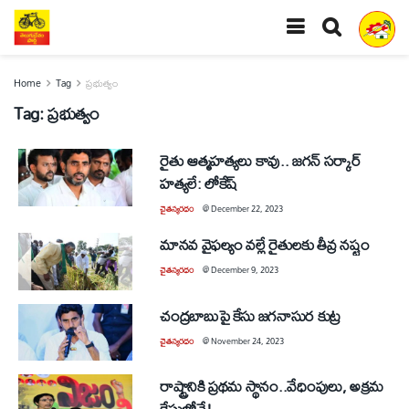
Home
Tag
ప్రభుత్వం
Tag:
ప్రభుత్వం
రైతు ఆత్మహత్యలు కావు.. జగన్‌ సర్కార్‌
హత్యలే: లోకేష్‌
చైతన్యరధం
@
December 22, 2023
మానవ వైఫల్యం వల్లే రైతులకు తీవ్ర నష్టం
చైతన్యరధం
@
December 9, 2023
చంద్రబాబుపై కేసు జగనాసుర కుట్ర
చైతన్యరధం
@
November 24, 2023
రాష్ట్రానికి ప్రథమ స్థానం..వేధింపులు, అక్రమ
కేసుల్లోనే!