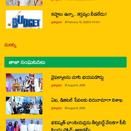
కష్టాలు ఉన్నా.. కర్తవ్యం వీడలేదు!
చైతన్యరధం
@
February 18, 2026 6:15 AM
మరిన్ని
తాజా సంఘటనలు
వైఫల్యాలను చూసి భయపడొద్దు
చైతన్యరధం
@
August 6, 2026
ఏఐ, డిజిటల్ సేవలకు చిరునామాగా విశాఖ
చైతన్యరధం
@
August 6, 2026
భవిష్యత్ ఛాంపియన్లను తీర్చిదిద్దే వేదికగా పీవీ
సింధు స్పోర్ట్స్ అకాడమీ