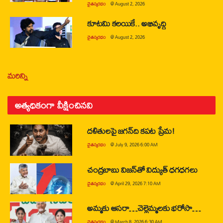
చైతన్యరధం
@
August 2, 2026
కూటమి కలయికే.. అభివృద్ధి
చైతన్యరధం
@
August 2, 2026
మరిన్ని
అత్యధికంగా వీక్షించినవి
దళితులపై జగన్‌ది కపట ప్రేమ!
చైతన్యరధం
@
July 9, 2026 6:00 AM
చంద్రబాబు విజన్‌తో విద్యుత్ ధగధగలు
చైతన్యరధం
@
April 29, 2026 7:10 AM
అమ్మకు ఆసరా…చెల్లెమ్మలకు భరోసా…
చైతన్యరధం
@
March 8, 2026 6:30 AM