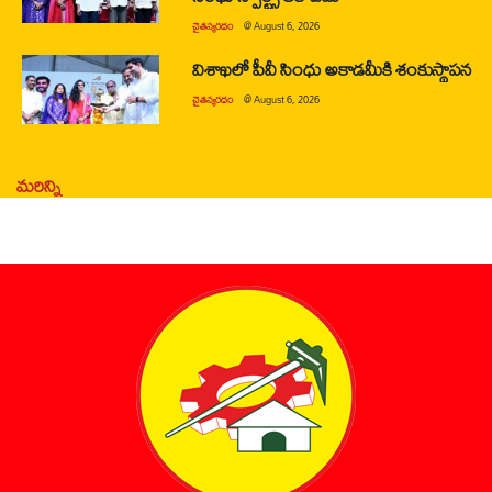
చైతన్యరధం
@
August 6, 2026
విశాఖలో పీవీ సింధు అకాడమీకి శంకుస్థాపన
చైతన్యరధం
@
August 6, 2026
మరిన్ని