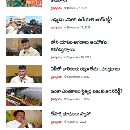
చైతన్యరధం
@
October 27, 2023
ఇప్పుడు ఎవరిని ఉరేయాలి జగన్‌రెడ్డీ?
చైతన్యరధం
@
November 17, 2022
లోన్‌ యాప్‌ల ఆగడాలు ఆందోళన
కలిగిస్తున్నాయి
చైతన్యరధం
@
September 10, 2022
ఏపీలో బాలికలకు రక్షణ లేదు : చంద్రబాబు
చైతన్యరధం
@
September 7, 2022
ఇంకా ఎంతకాలం స్టిక్కర్ల బతుకు జగన్‌రెడ్డీ?
చైతన్యరధం
@
September 6, 2022
లేపాక్షి భూములు స్వాహా
చైతన్యరధం
@
August 24, 2022