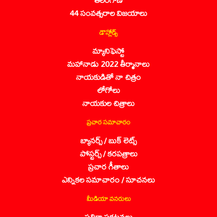
44 సంవత్సరాల విజయాలు
డౌన్లోడ్స్
మ్యానిఫెస్టో
మహానాడు 2022 తీర్మానాలు
నాయకుడితో నా చిత్రం
లోగోలు
నాయకుల చిత్రాలు
ప్రచార సమాచారం
బ్యానర్స్ / బుక్ లెట్స్
పోస్టర్స్ / కరపత్రాలు
ప్రచార గీతాలు
ఎన్నికల సమాచారం / సూచనలు
మీడియా వనరులు
పత్రికా ప్రకటనలు