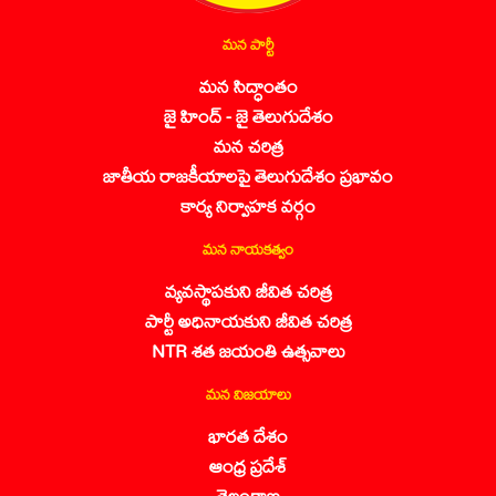
మన పార్టీ
మన సిద్ధాంతం
జై హింద్ - జై తెలుగుదేశం
మన చరిత్ర
జాతీయ రాజకీయాలపై తెలుగుదేశం ప్రభావం
కార్య నిర్వాహక వర్గం
మన నాయకత్వం
వ్యవస్థాపకుని జీవిత చరిత్ర
పార్టీ అధినాయకుని జీవిత చరిత్ర
NTR శత జయంతి ఉత్సవాలు
మన విజయాలు
భారత దేశం
ఆంధ్ర ప్రదేశ్
తెలంగాణ