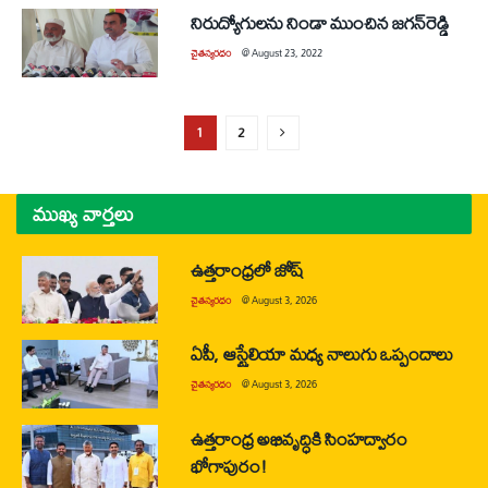
నిరుద్యోగులను నిండా ముంచిన జగన్‌రెడ్డి
చైతన్యరధం
@
August 23, 2022
1
2
ముఖ్య వార్తలు
ఉత్తరాంధ్రలో జోష్
చైతన్యరధం
@
August 3, 2026
ఏపీ, ఆస్ట్రేలియా మధ్య నాలుగు ఒప్పందాలు
చైతన్యరధం
@
August 3, 2026
ఉత్తరాంధ్ర అభివృద్ధికి సింహద్వారం
భోగాపురం!