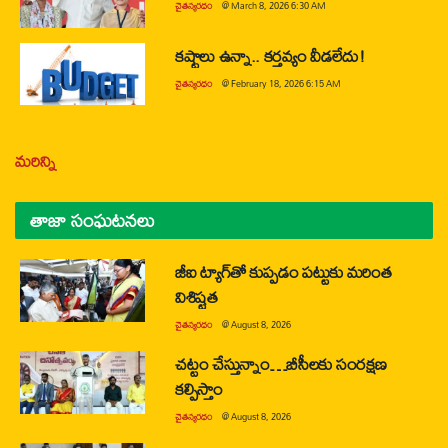
చైతన్యరధం
@
March 8, 2026 6:30 AM
కష్టాలు ఉన్నా.. కర్తవ్యం వీడలేదు!
చైతన్యరధం
@
February 18, 2026 6:15 AM
మరిన్ని
తాజా సంఘటనలు
జీఐ ట్యాగ్‌తో కుప్పడం పట్టుకు మరింత
విశిష్టత
చైతన్యరధం
@
August 8, 2026
చట్టం చేస్తున్నాం…బీసీలకు సంరక్షణ
కల్పిస్తాం
చైతన్యరధం
@
August 8, 2026