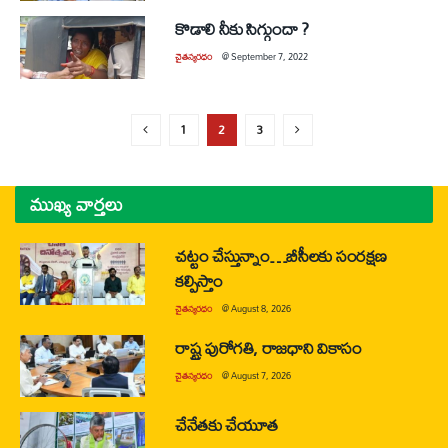
కొడాలి నీకు సిగ్గుందా ?
చైతన్యరధం
@
September 7, 2022
1
2
3
ముఖ్య వార్తలు
చట్టం చేస్తున్నాం…బీసీలకు సంరక్షణ
కల్పిస్తాం
చైతన్యరధం
@
August 8, 2026
రాష్ట్ర పురోగతి, రాజధాని వికాసం
చైతన్యరధం
@
August 7, 2026
చేనేతకు చేయూత