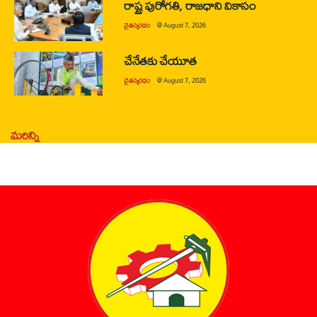
రాష్ట్ర పురోగతి, రాజధాని వికాసం
చైతన్యరధం
@
August 7, 2026
చేనేతకు చేయూత
చైతన్యరధం
@
August 7, 2026
మరిన్ని