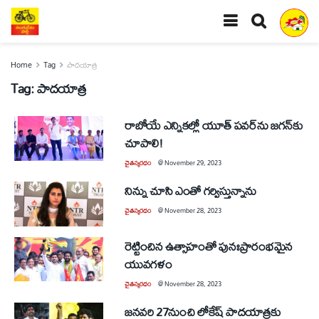
Home
Tag
పాదయాత్ర
Tag:
పాదయాత్ర
రాబోయే ఎన్నికల్లో యూత్‌ పవర్‌ను జగన్‌కు
చూపాలి!
చైతన్యరధం
@
November 29, 2023
నిన్ను చూసి ఎంతో గర్విస్తున్నాను
చైతన్యరధం
@
November 28, 2023
రెట్టించిన ఉత్సాహంతో పునఃప్రారంభమైన
యువగళం
చైతన్యరధం
@
November 28, 2023
జనవరి 27నుంచి లోకేష్‌ పాదయాత్రకు