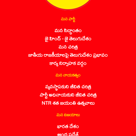
మన పార్టీ
మన సిద్ధాంతం
జై హింద్ - జై తెలుగుదేశం
మన చరిత్ర
జాతీయ రాజకీయాలపై తెలుగుదేశం ప్రభావం
కార్య నిర్వాహక వర్గం
మన నాయకత్వం
వ్యవస్థాపకుని జీవిత చరిత్ర
పార్టీ అధినాయకుని జీవిత చరిత్ర
NTR శత జయంతి ఉత్సవాలు
మన విజయాలు
భారత దేశం
ఆంధ్ర ప్రదేశ్