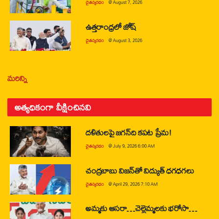
చైతన్యరధం
@
August 7, 2026
ఉత్తరాంధ్రలో జోష్
చైతన్యరధం
@
August 3, 2026
మరిన్ని
అత్యధికంగా వీక్షించినవి
దళితులపై జగన్‌ది కపట ప్రేమ!
చైతన్యరధం
@
July 9, 2026 6:00 AM
చంద్రబాబు విజన్‌తో విద్యుత్ ధగధగలు
చైతన్యరధం
@
April 29, 2026 7:10 AM
అమ్మకు ఆసరా…చెల్లెమ్మలకు భరోసా…