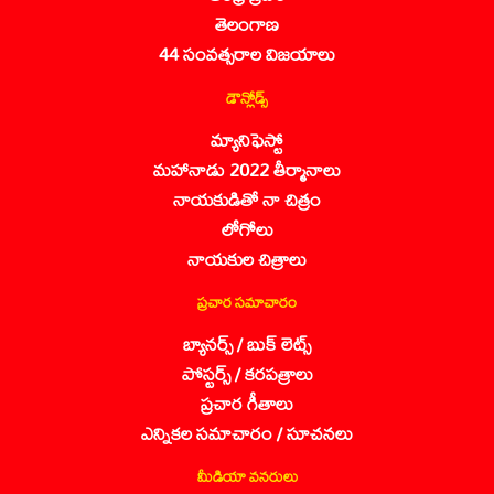
తెలంగాణ
44 సంవత్సరాల విజయాలు
డౌన్లోడ్స్
మ్యానిఫెస్టో
మహానాడు 2022 తీర్మానాలు
నాయకుడితో నా చిత్రం
లోగోలు
నాయకుల చిత్రాలు
ప్రచార సమాచారం
బ్యానర్స్ / బుక్ లెట్స్
పోస్టర్స్ / కరపత్రాలు
ప్రచార గీతాలు
ఎన్నికల సమాచారం / సూచనలు
మీడియా వనరులు