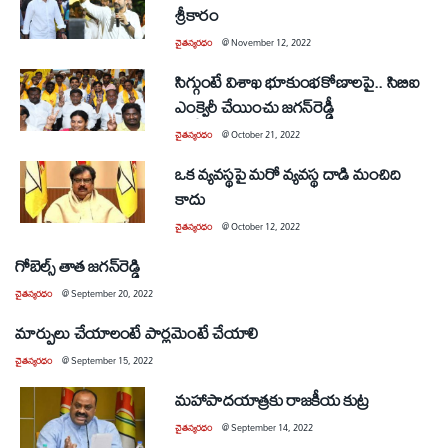
శ్రీకారం
చైతన్యరధం
@
November 12, 2022
సిగ్గుంటే విశాఖ భూకుంభకోణాలపై.. సిబిఐ
ఎంక్వైరీ చేయించు జగన్‌రెడ్డీ
చైతన్యరధం
@
October 21, 2022
ఒక వ్యవస్థపై మరో వ్యవస్థ దాడి మంచిది
కాదు
చైతన్యరధం
@
October 12, 2022
గోబెల్స్‌ తాత జగన్‌రెడ్డి
చైతన్యరధం
@
September 20, 2022
మార్పులు చేయాలంటే పార్లమెంటే చేయాలి
చైతన్యరధం
@
September 15, 2022
మహాపాదయాత్రకు రాజకీయ కుట్ర
చైతన్యరధం
@
September 14, 2022