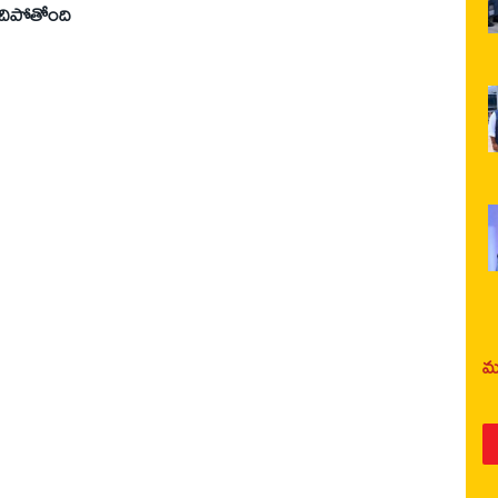
 తడిచిపోతోంది
మర