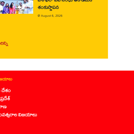
శంకుస్థాపన
@
August 6, 2026
ిన్ని
ిజయాలు
 దేశం
ప్రదేశ్
గాణ
ంవత్సరాల విజయాలు