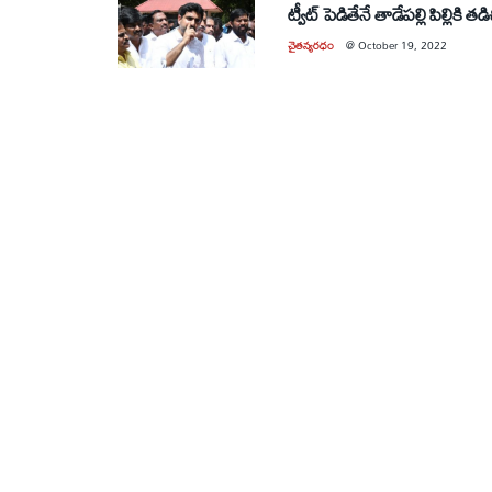
ట్వీట్‌ పెడితేనే తాడేపల్లి పిల్లికి
చైతన్యరధం
@
October 19, 2022