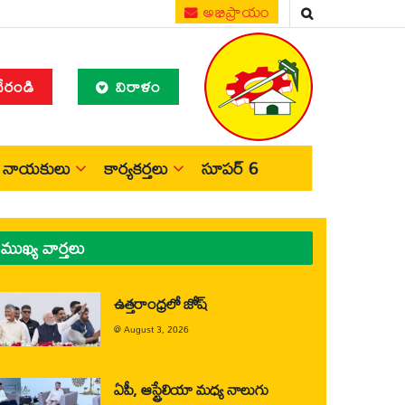
అభిప్రాయం
చేరండి
విరాళం
నాయకులు
కార్యకర్తలు
సూపర్ 6
ముఖ్య వార్తలు
ఉత్తరాంధ్రలో జోష్
@
August 3, 2026
ఏపీ, ఆస్ట్రేలియా మధ్య నాలుగు