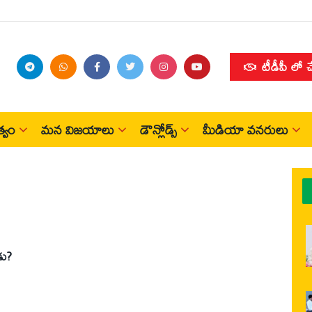
టీడీపీ లో 
్వం
మన విజయాలు
డౌన్లోడ్స్
మీడియా వనరులు
డు?