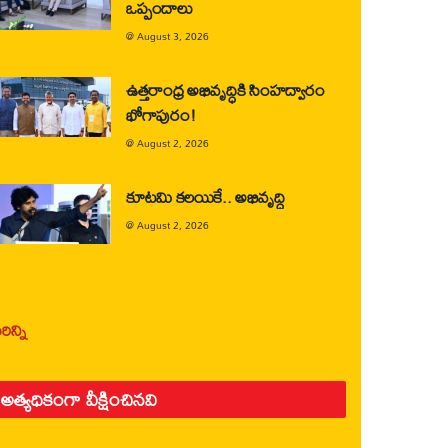
ఒప్పందాలు
@
August 3, 2026
ఉత్తరాంధ్ర అభివృద్ధికి సింహద్వారం
భోగాపురం!
@
August 2, 2026
కూటమి కలయికే.. అభివృద్ధి
@
August 2, 2026
ిన్ని
అత్యధికంగా వీక్షించినవి