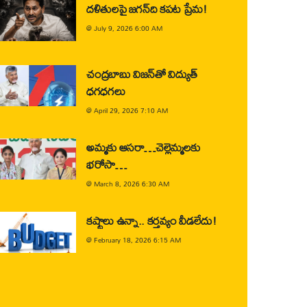
దళితులపై జగన్‌ది కపట ప్రేమ!
@
July 9, 2026 6:00 AM
చంద్రబాబు విజన్‌తో విద్యుత్
ధగధగలు
@
April 29, 2026 7:10 AM
అమ్మకు ఆసరా…చెల్లెమ్మలకు
భరోసా…
@
March 8, 2026 6:30 AM
కష్టాలు ఉన్నా.. కర్తవ్యం వీడలేదు!
@
February 18, 2026 6:15 AM