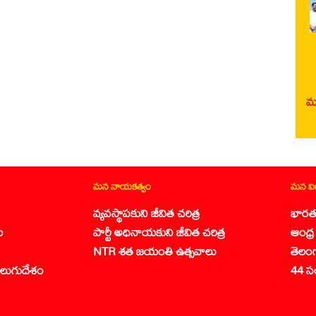
మర
మన నాయకత్వం
మన వ
వ్యవస్థాపకుని జీవిత చరిత్ర
భారత
ం
పార్టీ అధినాయకుని జీవిత చరిత్ర
ఆంధ్ర 
NTR శత జయంతి ఉత్సవాలు
తెలం
లుగుదేశం
44 స