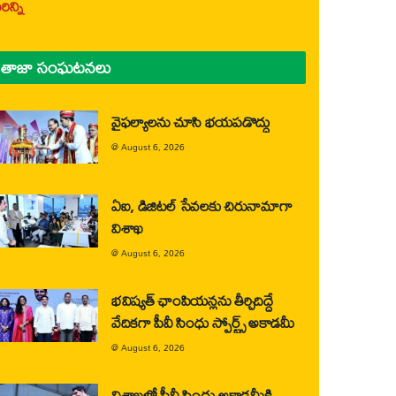
ిన్ని
తాజా సంఘటనలు
వైఫల్యాలను చూసి భయపడొద్దు
@
August 6, 2026
ఏఐ, డిజిటల్ సేవలకు చిరునామాగా
విశాఖ
@
August 6, 2026
భవిష్యత్ ఛాంపియన్లను తీర్చిదిద్దే
వేదికగా పీవీ సింధు స్పోర్ట్స్ అకాడమీ
@
August 6, 2026
విశాఖలో పీవీ సింధు అకాడమీకి