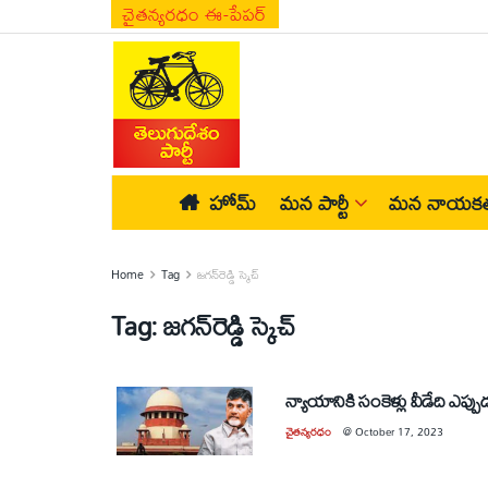
చైతన్యరధం ఈ-పేపర్
హోమ్
మన పార్టీ
మన నాయకత
Home
Tag
జగన్‌రెడ్డి స్కెచ్‌
Tag:
జగన్‌రెడ్డి స్కెచ్‌
న్యాయానికి సంకెళ్లు వీడేది ఎప్పు
చైతన్యరధం
@
October 17, 2023