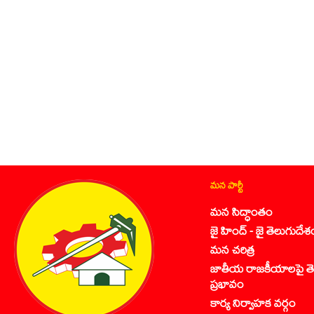
మన పార్టీ
మన సిద్ధాంతం
జై హింద్ - జై తెలుగుదేశ
మన చరిత్ర
జాతీయ రాజకీయాలపై తె
ప్రభావం
కార్య నిర్వాహక వర్గం