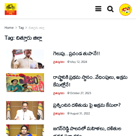
Home
Tag
చిత్తూరు జిల్లా
Tag:
చిత్తూరు జిల్లా
గెలుపు.. ప్రచండ తుపానే!!
చైతన్యరధం
@
May 12, 2024
రాష్ట్రానికి ప్రథమ స్థానం..వేధింపులు, అక్రమ
కేసుల్లోనే!
చైతన్యరధం
@
October 27, 2023
ప్రశ్నించిన దళితుడు పై అక్రమ కేసులా?
చైతన్యరధం
@
August 31, 2022
జగన్‌రెడ్డి పాలనలో మహిళలు, దళితుల
భద్రత ప్రశ్నార్థకం