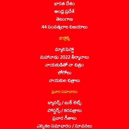
భారత దేశం
ఆంధ్ర ప్రదేశ్
తెలంగాణ
44 సంవత్సరాల విజయాలు
డౌన్లోడ్స్
మ్యానిఫెస్టో
మహానాడు 2022 తీర్మానాలు
నాయకుడితో నా చిత్రం
లోగోలు
నాయకుల చిత్రాలు
ప్రచార సమాచారం
బ్యానర్స్ / బుక్ లెట్స్
పోస్టర్స్ / కరపత్రాలు
ప్రచార గీతాలు
ఎన్నికల సమాచారం / సూచనలు