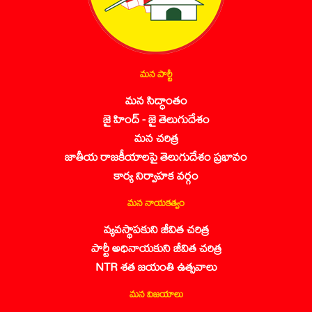
మన పార్టీ
మన సిద్ధాంతం
జై హింద్ - జై తెలుగుదేశం
మన చరిత్ర
జాతీయ రాజకీయాలపై తెలుగుదేశం ప్రభావం
కార్య నిర్వాహక వర్గం
మన నాయకత్వం
వ్యవస్థాపకుని జీవిత చరిత్ర
పార్టీ అధినాయకుని జీవిత చరిత్ర
NTR శత జయంతి ఉత్సవాలు
మన విజయాలు