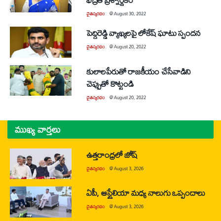
చైతన్యరధం
@
August 30, 2022
పెద్దిరెడ్డి వ్యాఖ్యలపై లోకేష్‌ ఘాటు స్పందన
చైతన్యరధం
@
August 20, 2022
కులాలపేరుతో రాజకీయం చేసేవాడిని
చెప్పుతో కొట్టండి
చైతన్యరధం
@
August 20, 2022
ముఖ్య వార్తలు
ఉత్తరాంధ్రలో జోష్
చైతన్యరధం
@
August 3, 2026
ఏపీ, ఆస్ట్రేలియా మధ్య నాలుగు ఒప్పందాలు
చైతన్యరధం
@
August 3, 2026