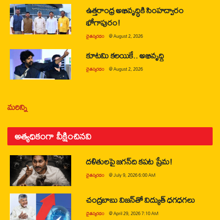
ఉత్తరాంధ్ర అభివృద్ధికి సింహద్వారం
భోగాపురం!
చైతన్యరధం
@
August 2, 2026
కూటమి కలయికే.. అభివృద్ధి
చైతన్యరధం
@
August 2, 2026
మరిన్ని
అత్యధికంగా వీక్షించినవి
దళితులపై జగన్‌ది కపట ప్రేమ!
చైతన్యరధం
@
July 9, 2026 6:00 AM
చంద్రబాబు విజన్‌తో విద్యుత్ ధగధగలు
చైతన్యరధం
@
April 29, 2026 7:10 AM