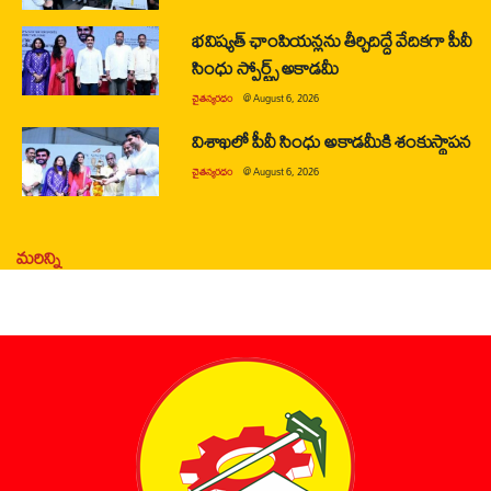
భవిష్యత్ ఛాంపియన్లను తీర్చిదిద్దే వేదికగా పీవీ
సింధు స్పోర్ట్స్ అకాడమీ
చైతన్యరధం
@
August 6, 2026
విశాఖలో పీవీ సింధు అకాడమీకి శంకుస్థాపన
చైతన్యరధం
@
August 6, 2026
మరిన్ని