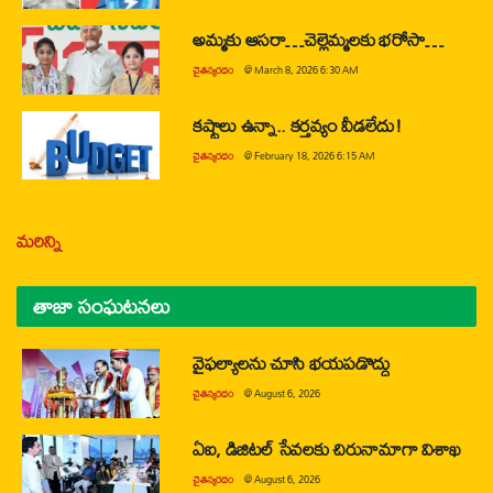
అమ్మకు ఆసరా…చెల్లెమ్మలకు భరోసా…
చైతన్యరధం
@
March 8, 2026 6:30 AM
కష్టాలు ఉన్నా.. కర్తవ్యం వీడలేదు!
చైతన్యరధం
@
February 18, 2026 6:15 AM
మరిన్ని
తాజా సంఘటనలు
వైఫల్యాలను చూసి భయపడొద్దు
చైతన్యరధం
@
August 6, 2026
ఏఐ, డిజిటల్ సేవలకు చిరునామాగా విశాఖ
చైతన్యరధం
@
August 6, 2026