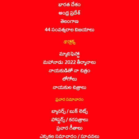
భారత దేశం
ఆంధ్ర ప్రదేశ్
తెలంగాణ
44 సంవత్సరాల విజయాలు
డౌన్లోడ్స్
మ్యానిఫెస్టో
మహానాడు 2022 తీర్మానాలు
నాయకుడితో నా చిత్రం
లోగోలు
నాయకుల చిత్రాలు
ప్రచార సమాచారం
బ్యానర్స్ / బుక్ లెట్స్
పోస్టర్స్ / కరపత్రాలు
ప్రచార గీతాలు
ఎన్నికల సమాచారం / సూచనలు