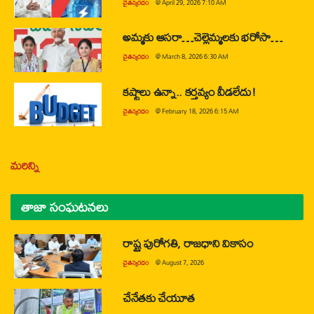
చైతన్యరధం
@
April 29, 2026 7:10 AM
అమ్మకు ఆసరా…చెల్లెమ్మలకు భరోసా…
చైతన్యరధం
@
March 8, 2026 6:30 AM
కష్టాలు ఉన్నా.. కర్తవ్యం వీడలేదు!
చైతన్యరధం
@
February 18, 2026 6:15 AM
మరిన్ని
తాజా సంఘటనలు
రాష్ట్ర పురోగతి, రాజధాని వికాసం
చైతన్యరధం
@
August 7, 2026
చేనేతకు చేయూత