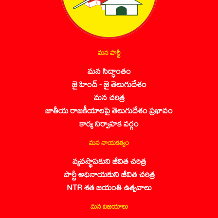
మన పార్టీ
మన సిద్ధాంతం
జై హింద్ - జై తెలుగుదేశం
మన చరిత్ర
జాతీయ రాజకీయాలపై తెలుగుదేశం ప్రభావం
కార్య నిర్వాహక వర్గం
మన నాయకత్వం
వ్యవస్థాపకుని జీవిత చరిత్ర
పార్టీ అధినాయకుని జీవిత చరిత్ర
NTR శత జయంతి ఉత్సవాలు
మన విజయాలు