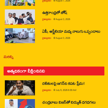
చైతన్యరధం
@
August 7, 2026
ఉత్తరాంధ్రలో జోష్
చైతన్యరధం
@
August 3, 2026
ఏపీ, ఆస్ట్రేలియా మధ్య నాలుగు ఒప్పందాలు
చైతన్యరధం
@
August 3, 2026
మరిన్ని
అత్యధికంగా వీక్షించినవి
దళితులపై జగన్‌ది కపట ప్రేమ!
చైతన్యరధం
@
July 9, 2026 6:00 AM
చంద్రబాబు విజన్‌తో విద్యుత్ ధగధగలు