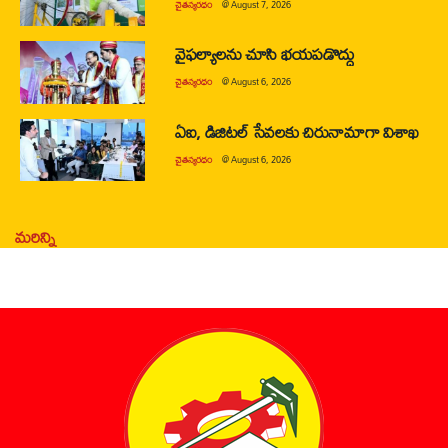
చైతన్యరధం
@
August 7, 2026
వైఫల్యాలను చూసి భయపడొద్దు
చైతన్యరధం
@
August 6, 2026
ఏఐ, డిజిటల్ సేవలకు చిరునామాగా విశాఖ
చైతన్యరధం
@
August 6, 2026
మరిన్ని