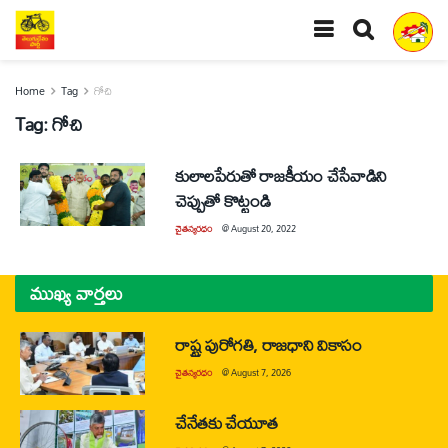
Home
Tag
గోచి
Tag:
గోచి
కులాలపేరుతో రాజకీయం చేసేవాడిని
చెప్పుతో కొట్టండి
చైతన్యరధం
@
August 20, 2022
ముఖ్య వార్తలు
రాష్ట్ర పురోగతి, రాజధాని వికాసం
చైతన్యరధం
@
August 7, 2026
చేనేతకు చేయూత