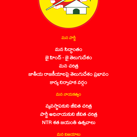
మన పార్టీ
మన సిద్ధాంతం
జై హింద్ - జై తెలుగుదేశం
మన చరిత్ర
జాతీయ రాజకీయాలపై తెలుగుదేశం ప్రభావం
కార్య నిర్వాహక వర్గం
మన నాయకత్వం
వ్యవస్థాపకుని జీవిత చరిత్ర
పార్టీ అధినాయకుని జీవిత చరిత్ర
NTR శత జయంతి ఉత్సవాలు
మన విజయాలు