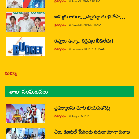
చైతన్యరధం
@
April 29, 2026 7:10 AM
అమ్మకు ఆసరా…చెల్లెమ్మలకు భరోసా…
చైతన్యరధం
@
March 8, 2026 6:30 AM
కష్టాలు ఉన్నా.. కర్తవ్యం వీడలేదు!
చైతన్యరధం
@
February 18, 2026 6:15 AM
మరిన్ని
తాజా సంఘటనలు
వైఫల్యాలను చూసి భయపడొద్దు
చైతన్యరధం
@
August 6, 2026
ఏఐ, డిజిటల్ సేవలకు చిరునామాగా విశాఖ