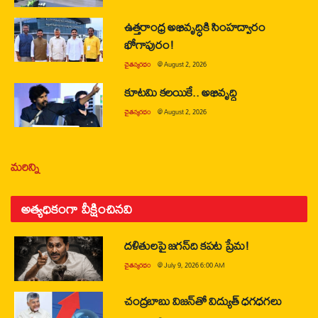
ఉత్తరాంధ్ర అభివృద్ధికి సింహద్వారం
భోగాపురం!
చైతన్యరధం
@
August 2, 2026
కూటమి కలయికే.. అభివృద్ధి
చైతన్యరధం
@
August 2, 2026
మరిన్ని
అత్యధికంగా వీక్షించినవి
దళితులపై జగన్‌ది కపట ప్రేమ!
చైతన్యరధం
@
July 9, 2026 6:00 AM
చంద్రబాబు విజన్‌తో విద్యుత్ ధగధగలు