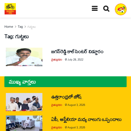
Home
Tag
గుట్టలు
Tag:
గుట్టలు
జగన్‌రెడ్డి కాల్‌సెంటర్‌ విడ్డూరం
చైతన్యరధం
@
July 28, 2022
ముఖ్య వార్తలు
ఉత్తరాంధ్రలో జోష్
చైతన్యరధం
@
August 3, 2026
ఏపీ, ఆస్ట్రేలియా మధ్య నాలుగు ఒప్పందాలు
చైతన్యరధం
@
August 3, 2026