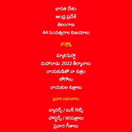
భారత దేశం
ఆంధ్ర ప్రదేశ్
తెలంగాణ
44 సంవత్సరాల విజయాలు
డౌన్లోడ్స్
మ్యానిఫెస్టో
మహానాడు 2022 తీర్మానాలు
నాయకుడితో నా చిత్రం
లోగోలు
నాయకుల చిత్రాలు
ప్రచార సమాచారం
బ్యానర్స్ / బుక్ లెట్స్
పోస్టర్స్ / కరపత్రాలు
ప్రచార గీతాలు