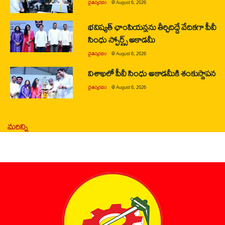
చైతన్యరధం
@
August 6, 2026
భవిష్యత్ ఛాంపియన్లను తీర్చిదిద్దే వేదికగా పీవీ
సింధు స్పోర్ట్స్ అకాడమీ
చైతన్యరధం
@
August 6, 2026
విశాఖలో పీవీ సింధు అకాడమీకి శంకుస్థాపన
చైతన్యరధం
@
August 6, 2026
మరిన్ని