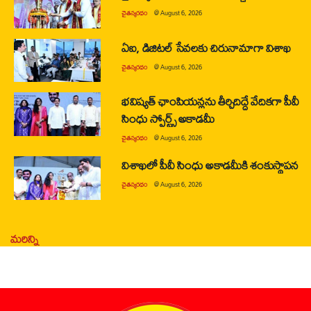
చైతన్యరధం
@
August 6, 2026
ఏఐ, డిజిటల్ సేవలకు చిరునామాగా విశాఖ
చైతన్యరధం
@
August 6, 2026
భవిష్యత్ ఛాంపియన్లను తీర్చిదిద్దే వేదికగా పీవీ
సింధు స్పోర్ట్స్ అకాడమీ
చైతన్యరధం
@
August 6, 2026
విశాఖలో పీవీ సింధు అకాడమీకి శంకుస్థాపన
చైతన్యరధం
@
August 6, 2026
మరిన్ని