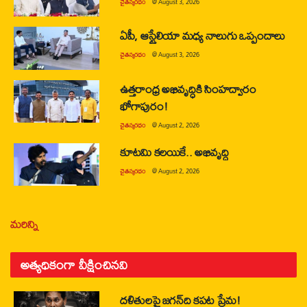
చైతన్యరధం
@
August 3, 2026
ఏపీ, ఆస్ట్రేలియా మధ్య నాలుగు ఒప్పందాలు
చైతన్యరధం
@
August 3, 2026
ఉత్తరాంధ్ర అభివృద్ధికి సింహద్వారం
భోగాపురం!
చైతన్యరధం
@
August 2, 2026
కూటమి కలయికే.. అభివృద్ధి
చైతన్యరధం
@
August 2, 2026
మరిన్ని
అత్యధికంగా వీక్షించినవి
దళితులపై జగన్‌ది కపట ప్రేమ!