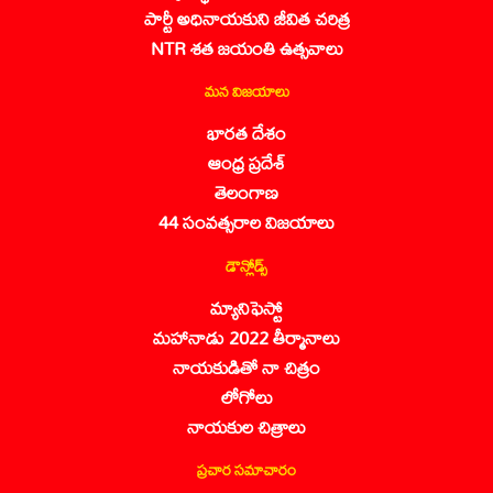
పార్టీ అధినాయకుని జీవిత చరిత్ర
NTR శత జయంతి ఉత్సవాలు
మన విజయాలు
భారత దేశం
ఆంధ్ర ప్రదేశ్
తెలంగాణ
44 సంవత్సరాల విజయాలు
డౌన్లోడ్స్
మ్యానిఫెస్టో
మహానాడు 2022 తీర్మానాలు
నాయకుడితో నా చిత్రం
లోగోలు
నాయకుల చిత్రాలు
ప్రచార సమాచారం