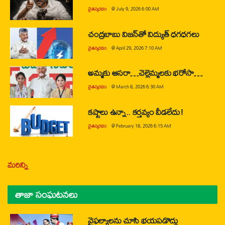
చైతన్యరధం
@
July 9, 2026 6:00 AM
చంద్రబాబు విజన్‌తో విద్యుత్ ధగధగలు
చైతన్యరధం
@
April 29, 2026 7:10 AM
అమ్మకు ఆసరా…చెల్లెమ్మలకు భరోసా…
చైతన్యరధం
@
March 8, 2026 6:30 AM
కష్టాలు ఉన్నా.. కర్తవ్యం వీడలేదు!
చైతన్యరధం
@
February 18, 2026 6:15 AM
మరిన్ని
తాజా సంఘటనలు
వైఫల్యాలను చూసి భయపడొద్దు