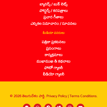
బ్యానర్స్ / బుక్ లెట్స్
పోస్టర్స్ / కరపత్రాలు
ప్రచార గీతాలు
ఎన్నికల సమాచారం / సూచనలు
మీడియా వనరులు
పత్రికా ప్రకటనలు
ప్రసంగాలు
కార్యక్రమాలు
ముఖాముఖి & కథనాలు
ఫోటో గ్యాలరీ
వీడియో గ్యాలరీ
© 2026 తెలుగుదేశం పార్టీ.
Privacy Policy |
Terms Conditions.