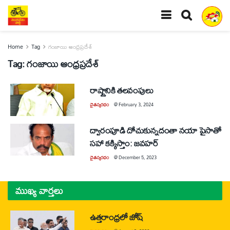
Home
Tag
గంజాయి ఆంధ్రప్రదేశ్‌
Tag:
గంజాయి ఆంధ్రప్రదేశ్‌
రాష్ట్రానికి తలవంపులు
చైతన్యరధం
@
February 3, 2024
ద్వారంపూడి దోచుకున్నదంతా నయా పైసాతో
సహా కక్కిస్తాం: జవహర్‌
చైతన్యరధం
@
December 5, 2023
ముఖ్య వార్తలు
ఉత్తరాంధ్రలో జోష్