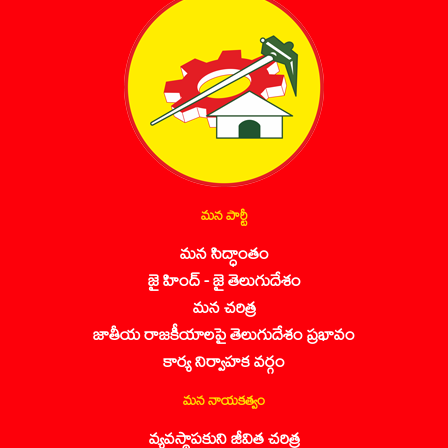
మన పార్టీ
మన సిద్ధాంతం
జై హింద్ - జై తెలుగుదేశం
మన చరిత్ర
జాతీయ రాజకీయాలపై తెలుగుదేశం ప్రభావం
కార్య నిర్వాహక వర్గం
మన నాయకత్వం
వ్యవస్థాపకుని జీవిత చరిత్ర